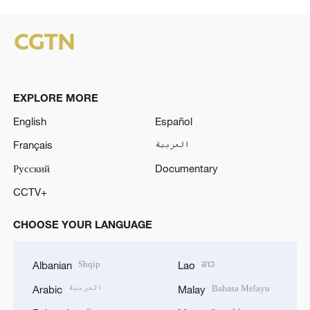
EXPLORE MORE
English
Español
Français
العربية
Русский
Documentary
CCTV+
CHOOSE YOUR LANGUAGE
Shqip
ລາວ
Albanian
Lao
العربية
Bahasa Melayu
Arabic
Malay