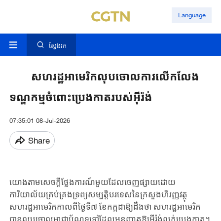
Language
ស្វែងរក
សហរដ្ឋអាមេរិកលុបចោលការលើកលែង
ទណ្ឌកម្មចំពោះប្រេងកាតរបស់អ៊ីរ៉ង់
07:35:01 08-Jul-2026
Share
យោងតាមសេចក្តីថ្លែងការណ៍មួយដែលចេញផ្សាយដោយ
ការិយាល័យគ្រប់គ្រងទ្រព្យសម្បត្តិបរទេសនៃក្រសួងហិរញ្ញវត្ថុ
សហរដ្ឋអាមេរិកកាលពីថ្ងៃទី៧ ខែកក្កដាឱ្យដឹងថា សហរដ្ឋអាមេរិក
បានលុបចោលអាជ្ញាប័ណ្ណទូទៅដែលអនុញ្ញាតឱ្យអ៊ីរ៉ង់លក់ប្រេងកាត។