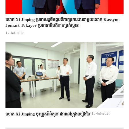
លោក Xi Jinping ប្រធានរដ្ឋចិន​ជួបពិភាក្សា​ការងារជាមួយ​លោក Kassym-
Jomart ​Tokayev ​ប្រធានាធិបតី​កាហ្សាក់ស្ថាន​
17-Jul-2026
15-Jul-2026
លោក Xi Jinping ចុះត្រួតពិនិត្យការងារនៅក្រុងសៀងហៃ