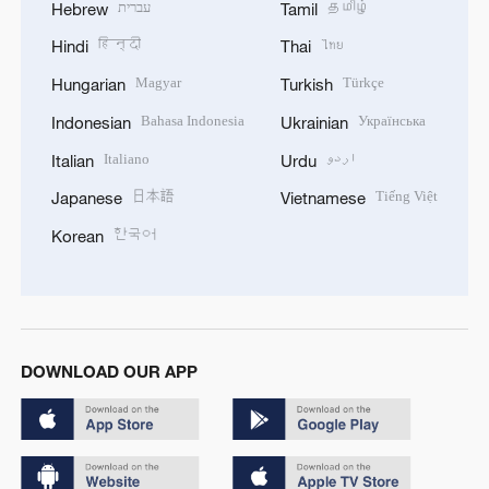
עברית
தமிழ்
Hebrew
Tamil
हिन्दी
ไทย
Hindi
Thai
Magyar
Türkçe
Hungarian
Turkish
Bahasa Indonesia
Українська
Indonesian
Ukrainian
Italiano
اردو
Italian
Urdu
日本語
Tiếng Việt
Japanese
Vietnamese
한국어
Korean
DOWNLOAD OUR APP