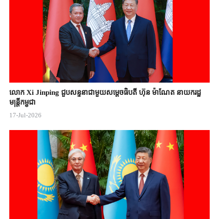
លោក Xi Jinping ជួបសន្ទនាជាមួយសម្តេចធិបតី ហ៊ុន ម៉ាណែត នាយករដ្ឋ
មន្ត្រីកម្ពុជា
17-Jul-2026