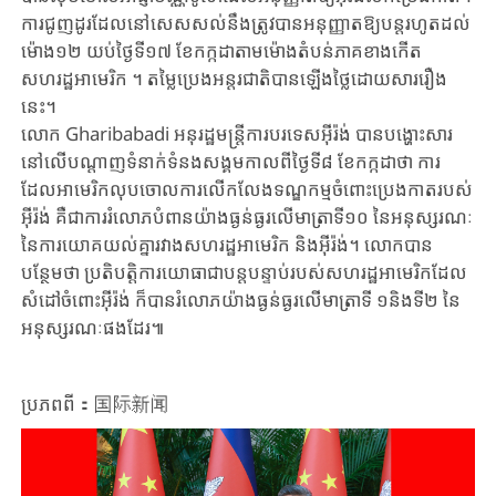
ការជូញដូរដែលនៅសេសសល់នឹងត្រូវបានអនុញ្ញាតឱ្យបន្តរហូតដល់
ម៉ោង១២ យប់ថ្ងៃទី១៧ ខែកក្កដាតាមម៉ោងតំបន់ភាគខាងកើត
សហរដ្ឋអាមេរិក ។ តម្លៃប្រេងអន្តរជាតិបានឡើងថ្លៃដោយសាររឿង
នេះ។
លោក Gharibabadi អនុរដ្ឋមន្ត្រីការបរទេសអ៊ីរ៉ង់ បានបង្ហោះសារ
នៅលើបណ្តាញទំនាក់ទំនងសង្គមកាលពីថ្ងៃទី៨ ខែកក្កដាថា ការ
ដែលអាមេរិកលុបចោលការលើកលែងទណ្ឌកម្មចំពោះប្រេងកាតរបស់
អ៊ីរ៉ង់ គឺជាការរំលោភបំពានយ៉ាងធ្ងន់ធ្ងរលើមាត្រាទី១០ នៃអនុស្សរណៈ
នៃការយោគយល់គ្នារវាងសហរដ្ឋអាមេរិក និងអ៊ីរ៉ង់។ លោកបាន
បន្ថែមថា ប្រតិបត្តិការយោធាជាបន្តបន្ទាប់របស់សហរដ្ឋអាមេរិកដែល
សំដៅចំពោះអ៊ីរ៉ង់ ក៏បានរំលោភយ៉ាងធ្ងន់ធ្ងរលើមាត្រាទី ១និងទី២ នៃ
អនុស្សរណៈផងដែរ៕
ប្រភពពី：国际新闻