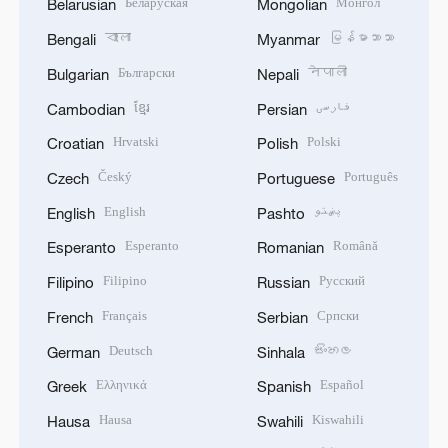
Беларуская
Монгол
Belarusian
Mongolian
বাংলা
မြန်မာဘာသာ
Bengali
Myanmar
Български
नेपाली
Bulgarian
Nepali
ខ្មែរ
فارسی
Cambodian
Persian
Hrvatski
Polski
Croatian
Polish
Český
Português
Czech
Portuguese
English
پښتو
English
Pashto
Esperanto
Română
Esperanto
Romanian
Filipino
Русский
Filipino
Russian
Français
Српски
French
Serbian
Deutsch
සිංහල
German
Sinhala
Ελληνικά
Español
Greek
Spanish
Hausa
Kiswahili
Hausa
Swahili