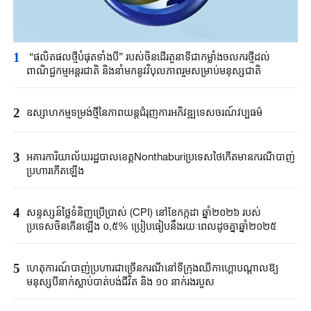
1
“ផលិតផលថ្មីបំផុតទាំងបី” របស់ចិនដើរតួនាទីជាកម្លាំងចលករថ្មីដល់
ពាណិជ្ជកម្ម​អន្តរជាតិ​​ និងនាំមកនូវវិបុលភាពរួមសម្រាប់មនុស្សជាតិ
2
ឧស្សាហកម្មទម្រង់ថ្មីនៃភាពយន្តជំរុញការអភិវឌ្ឍទេសចរណ៍វប្បធម៌
3
អគារការិយាល័យរដ្ឋបាលខេត្តNonthaburiប្រទេសថៃកើតមានករណីបាញ់
ប្រហារកើតឡើង
4
សន្ទស្សន៍ថ្លៃទំនិញប្រើប្រាស់ (CPI) នៅ​ខែកក្កដា ឆ្នាំ​២០២៦ របស់
ប្រទេសចិន​កើនឡើង ០,៥% ប្រៀប​ធៀបនឹងរយៈពេល​ដូច​គ្នា​ឆ្នាំ២០២៥
5
ហេតុការណ៍​បាញ់ប្រហារជាច្រើនករណី​នៅទីក្រុងឈីកាហ្គោបណ្តាលឱ្យ
មនុស្សបីនាក់ស្លាប់បាត់បង់ជីវិត​ និង ១០ នាក់រងរបួស