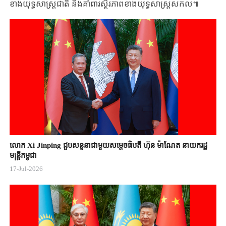
ខាងយុទ្ធសាស្ត្រជាតិ និងគាំពារស្ថិរភាពខាងយុទ្ធសាស្ត្រសកល៕
លោក Xi Jinping ជួបសន្ទនាជាមួយសម្តេចធិបតី ហ៊ុន ម៉ាណែត នាយករដ្ឋ
មន្ត្រីកម្ពុជា
17-Jul-2026