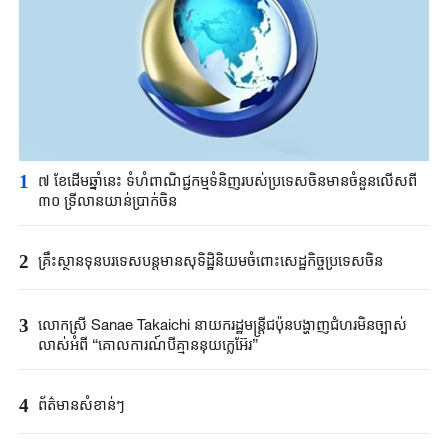
1
៧ ខែដើមឆ្នាំនេះ ទំហំពាណិជ្ជកម្មទំនិញរបស់ប្រទេសចិនមានចំនួនលើសពី
៣០ ទ្រីលានយាន់ប្រាក់ចិន
2
គ្រឹះស្ថាន​ទុនបរទេស​បន្តមាន​សុទិដ្ឋិនិយម​ចំពោះសេដ្ឋកិច្ច​ប្រទេសចិន​​
3
លោកស្រី Sanae ​Takaichi ​នាយករដ្ឋមន្ត្រី​ជប៉ុន​បង្ហាញជំហរមិន​ច្បាស់​
លាស់​អំពី ​“គោលការណ៍បី​គ្មាននុយក្លេអ៊ែរ​”​
4
ព័ត៌មានសំខាន់ៗ