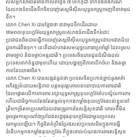
របស់អ្នកសារព័ត៌មានកាលពីថ្ងៃទី ៧ ខែកក្កដា ទាក់ទងនឹងករណី
ដែលកងទ័ពជើងទឹកចិនបាញ់តេស្តមីស៊ីលយុទ្ធសាស្ត្រ​ចេញពីនាវាមុជ
ទឹក។
លោក Chen Xi បានថ្លែងថា នាវាមុជទឹកដើរដោយ
ថាមពលនុយក្លេអ៊ែរយុទ្ធសាស្ត្ររបស់កងទ័ពជើងទឹករំដោះ
ប្រជាជនចិនបានធ្វើការបាញ់តេស្តមីស៊ីលយុទ្ធសាស្ត្រដោយជោគជ័យ
ដូចការរំពឹងទុក។ នេះគឺជាលំហាត់សមយុទ្ធយោធាប្រចាំឆ្នាំ ដែលស្រប
តាមច្បាប់ និងទម្លាប់អន្តរជាតិ។ ប្រទេសចិនបានជូនដំណឹងដល់
ប្រទេសពាក់ព័ន្ធជាមុនហើយ ដោយបង្ហាញពីភាពបើកចំហ និងតម្លា
ភាពនៃយោធាចិន។
លោក Chen Xi បានសង្កត់ធ្ងន់ថា ប្រទេសចិនប្រកាន់ខ្ជាប់នូវមាគ៌ា
អភិវឌ្ឍន៍ដោយសន្តិភាព បន្តអនុវត្តគោលនយោបាយការពារជាតិ
ដែលផ្តោតលើការការពារ រក្សាយុទ្ធសាស្ត្រនុយក្លេអ៊ែរបែបស្វ័យការពារ​
ហើយជានិច្ចកាលតែងតែតម្កល់ទុកកងកម្លាំងនុយក្លេអ៊ែររបស់ខ្លួននៅ
ត្រឹមកម្រិតអប្បបរមា​ដែលជាតម្រូវការនៃសន្តិសុខជាតិ ពោលគឺមិន
ចូលរួមការប្រណាំងប្រជែងសព្វាវុធនុយក្លេអ៊ែរជាមួយប្រទេស
ណាមួយឡើយ។ កិច្ចខិតខំប្រឹងប្រែងរបស់ប្រទេសចិនក្នុងការធ្វើ
ទំនើបកម្មកងកម្លាំងនុយក្លេអ៊ែរ គឺក្នុងគោលបំណងការពារសន្តិសុខ