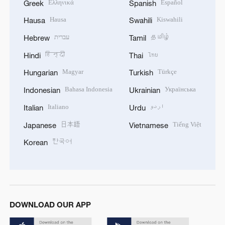
Ελληνικά
Español
Greek
Spanish
Hausa
Kiswahili
Hausa
Swahili
עברית
தமிழ்
Hebrew
Tamil
हिन्दी
ไทย
Hindi
Thai
Magyar
Türkçe
Hungarian
Turkish
Bahasa Indonesia
Українська
Indonesian
Ukrainian
Italiano
اردو
Italian
Urdu
日本語
Tiếng Việt
Japanese
Vietnamese
한국어
Korean
DOWNLOAD OUR APP