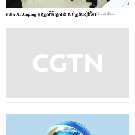
15-Jul-2026
លោក Xi Jinping ចុះត្រួតពិនិត្យការងារនៅក្រុងសៀងហៃ