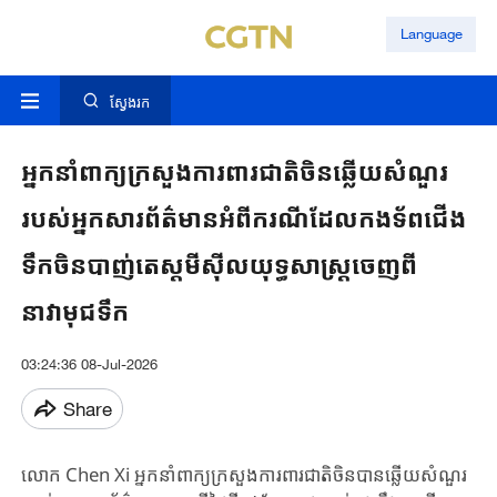
Language
ស្វែងរក
អ្នកនាំពាក្យក្រសួងការពារជាតិចិនឆ្លើយសំណួរ
របស់អ្នកសារព័ត៌មានអំពីករណីដែលកងទ័ពជើង
ទឹកចិនបាញ់តេស្តមីស៊ីលយុទ្ធសាស្ត្រចេញពី
នាវាមុជទឹក
03:24:36 08-Jul-2026
Share
លោក Chen Xi អ្នកនាំពាក្យក្រសួងការពារជាតិចិនបានឆ្លើយសំណួរ