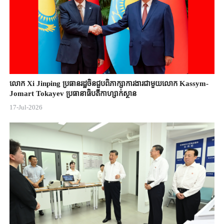
លោក Xi Jinping ប្រធានរដ្ឋចិន​ជួបពិភាក្សា​ការងារជាមួយ​លោក Kassym-
Jomart ​Tokayev ​ប្រធានាធិបតី​កាហ្សាក់ស្ថាន​
17-Jul-2026