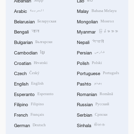
Shqip
ລາວ
Albanian
Lao
العربية
Bahasa Melayu
Arabic
Malay
Беларуская
Монгол
Belarusian
Mongolian
বাংলা
မြန်မာဘာသာ
Bengali
Myanmar
Български
नेपाली
Bulgarian
Nepali
ខ្មែរ
فارسی
Cambodian
Persian
Hrvatski
Polski
Croatian
Polish
Český
Português
Czech
Portuguese
English
پښتو
English
Pashto
Esperanto
Română
Esperanto
Romanian
Filipino
Русский
Filipino
Russian
Français
Српски
French
Serbian
Deutsch
සිංහල
German
Sinhala