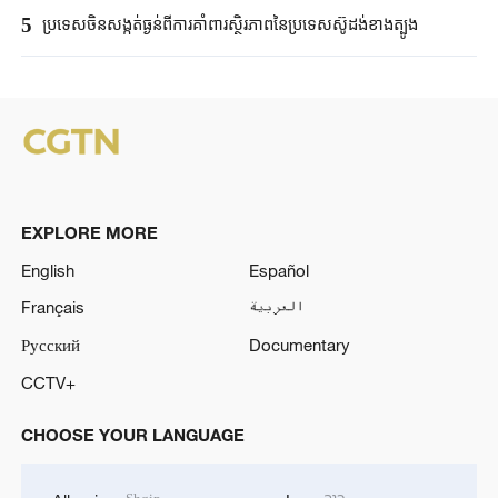
5
ប្រទេសចិនសង្កត់ធ្ងន់ពីការគាំពារស្ថិរភាពនៃប្រទេសស៊ូដង់ខាងត្បូង
EXPLORE MORE
English
Español
Français
العربية
Русский
Documentary
CCTV+
CHOOSE YOUR LANGUAGE