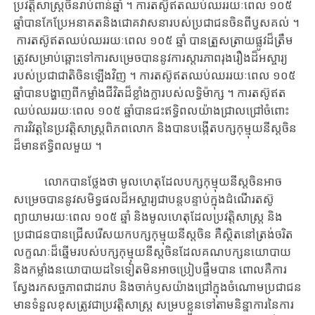
ប្រវត្តិសាស្ត្រចិនរាប់ពាន់ឆ្នាំ ។ ការតស៊ូឥតឈប់ឈររយៈពេល ១០៥
ឆ្នាំបានកែប្រែ​អនាគត​និងជោគ​វាសនារបស់ប្រជាជនចិនពី​ប្វសគល់​​ ។
ការតស៊ូឥតឈប់ឈររយៈពេល ១០៥ ឆ្នាំ បានត្រួស​ត្រាយ​ផ្លូវ​ដ៏​ត្រឹម
ត្រូវសម្រាប់​ឆ្ពោះទៅ​ការសម្រេចបាននូវការស្តារ​ភាពរុងរឿង​ដ៏អស្ចារ្យ​
របស់​ប្រជាជាតិចិន​ឡើងវិញ ។ ការតស៊ូឥតឈប់ឈររយៈពេល ១០៥
ឆ្នាំបានបង្ហាញពីកម្លាំង​ជីវិត​ដ៏ខ្លាំង​ក្លា​របស់លទ្ធិម៉ាក្ស ។ ការ​តស៊ូ​ឥត​
ឈប់ឈរ​រយៈពេល ១០៥ ឆ្នាំ​បានជះឥទ្ធិពលយ៉ាងជ្រាល​ជ្រៅ​ចំពោះ​
ការ​វិវត្ត​នៃប្រវត្តិសាស្ត្រពិភពលោក និង​បានបង្កើត​បក្សកុម្មុយនីស្តចិន
ដ៏មានឥទ្ធិពលមួយ ។
លោកបានថ្លែងថា មូលហេតុដែលបក្សកុម្មុយនីស្តចិនអាច
សម្រេចបាននូវសមិទ្ធផល​ដ៏​អស្ចារ្យជាបន្តបន្ទាប់ក្នុងដំណើរ​តស៊ូ​
ព្យាយាម​រយៈពេល ១០៥ ឆ្នាំ​ និងមូលហេតុដែលប្រវត្តិសាស្ត្រ និង
ប្រជាជនបានជ្រើសរើសយក​បក្សកុម្មុយនី​ស្តចិន គឺ​ស្ថិតនៅត្រង់​ចរិត​
លក្ខណៈដ៏​ឆ្នើម​​របស់បក្សកុម្មុយនីស្តចិន​ដែលគណបក្ស​នយោបាយ​
និង​កម្លាំង​នយោបាយ​ដទៃ​ទៀត​មិនអាចប្រៀបផ្ទឹមបាន ពោលគឺ​ការ​
ស្វែង​រក​សច្ចភាព​​ជា​ដរាប​ និង​ចាក់ឫសយ៉ាងជ្រៅក្នុង​ចំណោម​ប្រជាជន
មាន​ទំនួល​ខុសត្រូវ​ជាប្រវត្តិសាស្ត្រ សម្របខ្លួនទៅតាម​និន្នាការនៃការ