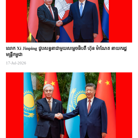
លោក Xi Jinping ជួបសន្ទនាជាមួយសម្តេចធិបតី ហ៊ុន ម៉ាណែត នាយករដ្ឋ
មន្ត្រីកម្ពុជា
17-Jul-2026