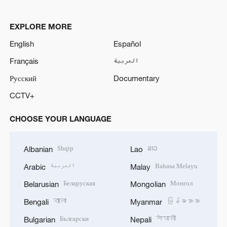
EXPLORE MORE
English
Español
Français
العربية
Русский
Documentary
CCTV+
CHOOSE YOUR LANGUAGE
Shqip
ລາວ
Albanian
Lao
العربية
Bahasa Melayu
Arabic
Malay
Беларуская
Монгол
Belarusian
Mongolian
বাংলা
မြန်မာဘာသာ
Bengali
Myanmar
Български
नेपाली
Bulgarian
Nepali