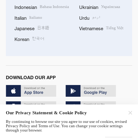
Bahasa Indonesia
Українська
Indonesian
Ukrainian
Italiano
اردو
Italian
Urdu
日本語
Tiếng Việt
Japanese
Vietnamese
한국어
Korean
DOWNLOAD OUR APP
Our Privacy Statement & Cookie Policy
By continuing to browse our site you agree to our use of cookies, revised
Copyright © 2024 CGTN.
Privacy Policy and Terms of Use. You can change your cookie settings
through your browser.
京ICP备20000184号