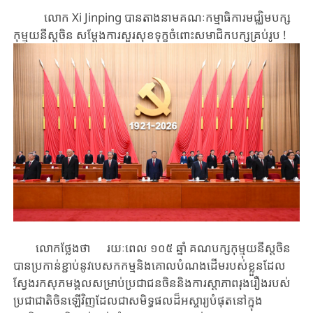
លោក Xi Jinping បានតាងនាមគណៈកម្មាធិការមជ្ឈិម​បក្ស
កុម្មុយនី​ស្តចិន សម្តែង​ការ​សួរ​សុខ​ទុក្ខ​ចំពោះសមាជិក​បក្សគ្រប់​រូប​ !
លោកថ្លែងថា រយៈពេល ១០៥ ឆ្នាំ​​ គណបក្សកុម្មុយនីស្តចិន
បានប្រកាន់​ខ្ជាប់​នូវបេសកកម្មនិង​គោល​បំណង​ដើមរបស់ខ្លួនដែល
ស្វែងរកសុភមង្គលសម្រាប់ប្រជាជនចិន​និងការស្តាភាព​រុងរឿង​របស់​
ប្រជាជាតិចិន​ឡើវិញដែលជា​សមិទ្ធ​ផល​ដ៏អស្ចារ្យបំផុតនៅក្នុង