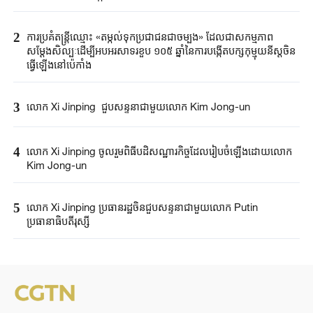
2
ការប្រគំតន្ត្រីឈ្មោះ «តម្កល់ទុកប្រជាជនជាចម្បង» ដែលជាសកម្មភាព
សម្តែងសិល្បៈដើម្បីអបអរសាទរខួប ១០៥ ឆ្នាំនៃការបង្កើតបក្សកុម្មុយនីស្តចិន
ធ្វើឡើងនៅប៉េកាំង
3
លោក Xi Jinping ជួបសន្ទនាជាមួយ​​លោក Kim Jong-un
4
លោក Xi Jinping ចូលរួមពិធីបដិសណ្ឋារកិច្ច​​ដែលរៀបចំឡើង​ដោយលោក
Kim Jong-un
5
លោក Xi Jinping ប្រធានរដ្ឋចិន​ជួបសន្ទនាជាមួយលោក​ Putin ​​
ប្រធានាធិបតី​រុស្ស៊ី​