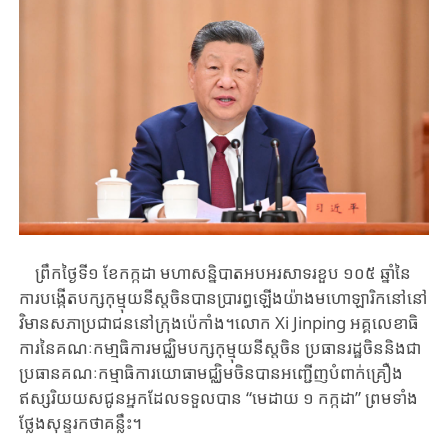
ព្រឹកថ្ងៃទី​១ ខែកក្កដា ​មហាសន្និបាតអបអរសាទរខួប ១០៥ ឆ្នាំនៃ
ការបង្កើតបក្សកុម្មុយនីស្តចិនបាន​ប្រារព្ធឡើងយ៉ាងមហោឡារិកនៅ​នៅ
វិមានសភា​ប្រជាជននៅក្រុងប៉េកាំង។​លោក Xi Jinping អគ្គលេខាធិ
ការនៃគណៈកមា្មធិការមជ្ឈិមបក្សកុម្មុយនីស្តចិន ប្រធានរដ្ឋចិន​និងជា
ប្រធានគណៈកម្មាធិការយោធាមជ្ឈិមចិនបាន​អញ្ជើញបំពាក់គ្រឿង
ឥស្សរិយយសជូន​អ្នកដែលទទួលបាន “មេដាយ ១ កក្កដា” ព្រមទាំង​
ថ្លែងសុន្ទរកថាគន្លឹះ។