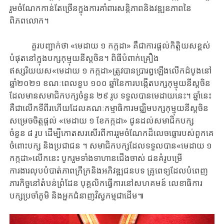
រួមចំណែក​កាន់តែច្រើន​ក្នុង​ការគាំពារ​សន្តិភាព​និង​វឌ្ឍនភាព​នៃ​
ពិភពលោក។
គួរ​បញ្ជាក់​ថា​ «មេដាយ ១ កក្កដា» គឺជាការ​ផ្តល់​កិត្តិយសខ្ពស់
បំផុតនៅក្នុងបក្សកុម្មុយនី​ស្តចិន។ ពិធីបំពាក់គ្រឿង
ឥស្សរិយយស«មេដាយ ១ កក្កដា»ត្រូវ​បាន​ប្រារព្ធឡើង​លើកដំបូងនៅ
ឆ្នាំ២០២១ ខណៈពេល​ខួប ១០០ ឆ្នាំនៃការបង្កើតបក្សកុម្មុយនី​ស្តចិន
ដែ​ល​មានសមាជិកបក្សចំនួន ២៩ រូប​ ទទួលបានមេដាយ​នេះ។ ឆ្នាំនេះ
គឺជាលើកទីពីរហើយ​​ដែលគណៈកម្មាធិការមជ្ឈិម​បក្សកុម្មុយនីស្តចិន
សម្រេចចិត្តផ្តល់​ «មេដាយ ១ ខែកក្កដា» ជូន​ដល់​សមាជិកបក្ស
ចំនួន ៨ រូប​ ដើម្បី​កោត​​សរសើរពី​ការ​​រួមចំណែកដ៏​លេចធ្លោរបស់​ពួក​គេ​​
ចំពោះ​​បក្ស និងប្រជាជន ។ សមាជិកបក្សដែលទទួលបាន«មេដាយ ១
កក្កដា»លើកនេះ បូករួមទាំងទាហានជើងចាស់ ជនគំរូបម្រើ
ការងារលុបបំបាត់ភាពក្រីក្រនិងអភិវឌ្ឍជនបទ គ្រូពេទ្យដែលបំពេញ
ភារកិច្ចនៅតំបន់ព្រំដែន បុគ្គលិកធ្វើការនៅសហគមន៍ លេខាធិការ
បក្សប្រចាំភូមិ និងអ្នកជំនាញវិស្វកម្មជាដើម៕