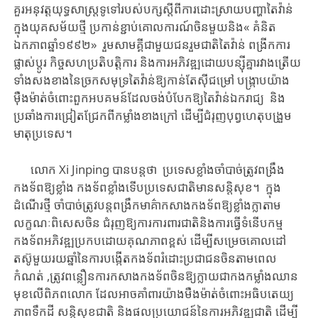
គួរ​អនុវត្ត​យុទ្ធសាស្ត្រ​ទូទៅ​របស់​បក្ស​ស្តីពី​ការដោះស្រាយ​​​បញ្ហា​តៃវ៉ាន់​
ក្នុង​យុគសម័យថ្មី ​​ប្រកាន់ខ្ជាប់​​គោលការណ៍​​ចិនមួយ​និង​« គំនិត​
ឯកភាពឆ្នាំ១៩៩២» ​​រួមសាមគ្គី​ជាមួយ​ជន​រួម​ជាតិ​​តៃវ៉ាន់​ ​ពង្រីក​ការ
ផ្លាស់ប្តូរ​ ​​​កិច្ចសហប្រតិបត្តិការ ​និង​ការអភិវឌ្ឍ​​ដោយ​បន្ស៊ី​គ្នារវាង​​ត្រើយ
ទាំងសងខាង​នៃច្រកសមុទ្រ​តៃវ៉ាន់​ឱ្យ​កាន់តែ​ស៊ីជម្រៅ​​ ​​បង្ក្រាប​យ៉ាង​
ម៉ឺងម៉ាត់​ចំពោះ​ពួក​អបគមន៍​ដែល​ចង់​បំបែក​ឱ្យ​តៃវ៉ាន់ឯករាជ្យ​​ ​និង​​
ប្រឆាំង​ការជ្រៀតជ្រែក​ពី​កម្លាំង​ខាង​ក្រៅ ​ដើម្បី​ជំរុញ​បុព្វហេតុ​បង្រួម
មាតុប្រទេស​។​
លោក​​ Xi Jinping ​បានបន្តថា ​​​ប្រទេសខ្លាំង​ចាំបាច់ត្រូវ​ពង្រឹង​
កងទ័ព​ឱ្យ​ខ្លាំង​ ​កងទ័ព​ខ្លាំង​ទើប​ប្រទេសជាតិមានសន្តិសុខ​។​ ​​ក្នុង
ដំណើរ​​ថ្មី ​​ចាំបាច់​ត្រូវបន្ត​ពង្រឹក​មាគ៌ា​កសាង​កងទ័ព​ឱ្យ​ខ្លាំងក្លា​តាម​
លក្ខណៈពិសេសចិន ​​ជំរុញ​​ឱ្យ​​​ការការពារជាតិនិង​ការ​ធ្វើ​​​ទំនើបកម្ម​
កងទ័ព​អភិវឌ្ឍ​ប្រកបដោយគុណភាព​ខ្ពស់ ​​ដើម្បី​សម្រេច​គោលដៅ​
តស៊ូ​មួយរយឆ្នាំ​នៃ​ការបង្កើត​កងទ័ពរំដោះប្រជាជនចិន​តាមពេល
កំណត់ ​​​,​​ត្រូវ​ពន្លឿន​ការ​​កសាង​កងទ័ព​ចិន​ឱ្យ​ក្លាយជា​កងកម្លាំង​ឈាន
មុខ​លើ​ពិភពលោក​ ​ដែល​អាច​គាំពារ​យ៉ាង​មឺងម៉ាត់​ចំពោះ​អធិបតេយ្យ
ភាពទឹកដី ​សន្តិសុខជាតិ ​និង​ផលប្រយោជន៍​នៃ​ការ​អភិវឌ្ឍ​ជាតិ ​​ដើម្បី​