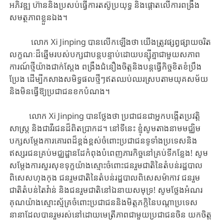
អភិវឌ្ឍ ហ៊ាន​និងប្រសប់​​ធ្វើការ​តស៊ូ​ប្រយុទ្ធ​ និង​ផ្តោតលើការពង្រឹង
សមត្ថ​ភាព​ខ្លួនឯង។
លោក Xi Jinping​ បាន​លើកឡើង​​ថា​ យើងត្រូវផ្សព្វផ្សាយ​ចរិត​
លក្ខណៈដ៏​ឆ្នើម​របស់​បក្សជា​បន្តបន្ទាប់​ដោយបន្ស៊ីគ្នា​​ជាមួយ​សភាព
ការណ៍​ថ្មីយ៉ាង​​ជាក់​ស្តែង​ ពង្រឹងជំនឿង​ចិត្តនិង​បន្តធ្វើ​កិច្ច​ខិតខំប្រឹង
ប្រែង​ ដើម្បីកសាង​សមិទ្ធផលថ្មីៗ​ឥតឈប់ឈរស្របតាមយុគ​សម័យ​
និងមិន​ធ្វើ​ឱ្យ​ប្រជាជនខកបំណង​។
លោក Xi Jinping បានថ្លែងថា ​ប្រជាជនជាអ្នកបង្កើតប្រវត្តិ
សាស្រ្ត និងជាវីរជនដ៏ពិតប្រាកដ។ នៅទីនេះ​​ ខ្ញុំសូមតាងនាមមជ្ឈិម
បក្សសម្តែងការគោរពដ៏ខ្ពង់ខ្ពស់ចំពោះប្រជាជនទូទាំងប្រទេសនិង
ឥស្សរជនគ្រប់មជ្ឈដ្ឋានដែកំពុងបំពេញភារកិច្ចនៅគ្រប់ទីកន្លែង! សូម
សម្តែងការសួរសុខទុក្ខយ៉ាងស្មោះចំពោះជនរួមជាតិនៃតំបន់រដ្ឋបាល
ពិសេសហុងកុង​ ជនរួមជាតិនៃតំបន់រដ្ឋបាលពិសេសម៉ាកាវ ជនរួម
ជាតិតំបន់តៃវ៉ាន់ និងជនរួមជាតិនៅឯនាយសមុទ្រ! សូមថ្លែងអំណរ
គុណយ៉ាងស្មោះស្ម័គ្រចំពោះប្រជាជននិងមិត្តភក្តិនៃបណ្តាប្រទេស
នានាដែលបានរួមរស់នៅដោយមេត្រីភាពជាមួយប្រជាជនចិន យកចិត្ត