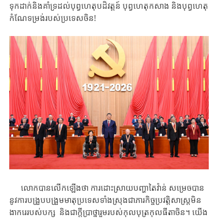
ទុកដាក់និងគាំទ្រដល់បុព្វហេតុបដិវត្តន៍ បុព្វហេតុកសាង និងបុព្វហេតុ
កំណែទម្រង់របស់ប្រទេសចិន​!
លោក​បានលើកឡើងថា ​​ការដោះស្រាយ​បញ្ហា​តៃវ៉ាន់​ សម្រេច​បាន​
នូវ​​ការបង្រួប​​បង្រួម​​មាតុប្រទេស​​ទាំង​ស្រុង​ជា​ភារកិច្ច​​​ប្រវត្តិសាស្ត្រ​​​មិន​
ងាករេ​​របស់​បក្ស ​និងជាក្តី​​​ប្រាថ្នា​រួម​របស់​កុលបុត្រកុលធីតា​​ចិន​​​។ ​យើង​