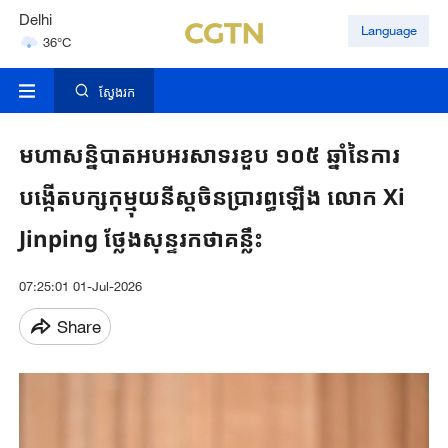
Delhi
Language
36°C
Hyderabad
42°C
ស្វែងរក
មហាសន្និបាតអបអរសាទរខួប ១០៥ ឆ្នាំនៃការ
បង្កើតបក្សកុម្មុយនីស្តចិនប្រារព្ធឡើង លោក Xi
Jinping ថ្លែងសុន្ទរកថាគន្លឹះ
07:25:01 01-Jul-2026
Share