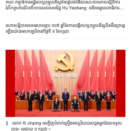
គណៈកម្មាធិការមជ្ឈិមបក្សកុម្មុយនីស្តចិនរៀបចំពិធីសំណេះសំណាលស្តីពីការ
រំលឹកខួបកំណើតទី១១០របស់សមមិត្ត Hu Yaobang អតីតអគ្គលេខាធិការនៃ
គណៈកម្មាធិការមជ្ឈិមបក្សកុម្មុយនីស្តចិន លោក Xi Jinping ថ្លែងសុន្ទរកថា
គន្លឹះ
មហាសន្និបាតអបអរសាទរខួប ១០៥ ឆ្នាំនៃការបង្កើតបក្សកុម្មុយនីស្តចិននឹងប្រារព្ធ
ឡើងយ៉ាងមហោឡារិកនៅថ្ងៃទី ១ ខែកក្កដា
1
លោក Xi Jinping អញ្ជើញបំពាក់គ្រឿងឥស្សរិយយសជូន​អ្នកដែលទទួល
បាន« មេដាយ ១ កក្កដា »