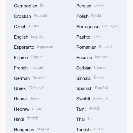
ខ្មែរ
فارسی
Cambodian
Persian
Hrvatski
Polski
Croatian
Polish
Český
Português
Czech
Portuguese
English
پښتو
English
Pashto
Esperanto
Română
Esperanto
Romanian
Filipino
Русский
Filipino
Russian
Français
Српски
French
Serbian
Deutsch
සිංහල
German
Sinhala
Ελληνικά
Español
Greek
Spanish
Hausa
Kiswahili
Hausa
Swahili
עברית
தமிழ்
Hebrew
Tamil
हिन्दी
ไทย
Hindi
Thai
Magyar
Türkçe
Hungarian
Turkish