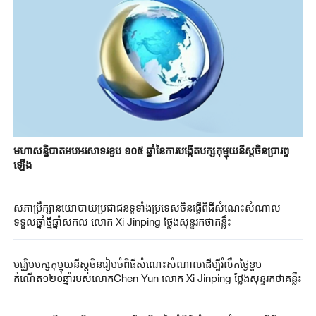
មហាសន្និបាតអបអរសាទរខួប ១០៥ ឆ្នាំនៃការបង្កើតបក្សកុម្មុយនីស្តចិនប្រារព្ធ
ឡើង
សភាប្រឹក្សានយោបាយប្រជាជនទូទាំងប្រទេសចិនធ្វើពិធីសំណេះសំណាល
ទទួលឆ្នាំថ្មីឆ្នាំសកល លោក Xi Jinping ថ្លែងសុន្ទរកថាគន្លឹះ
មជ្ឈិមបក្សកុម្មុយនីស្តចិនរៀបចំពិធីសំណេះសំណាលដើម្បីរំលឹកថ្ងៃខួប
កំណើត១២០ឆ្នាំរបស់លោកChen Yun លោក Xi Jinping ថ្លែងសុន្ទរកថាគន្លឹះ