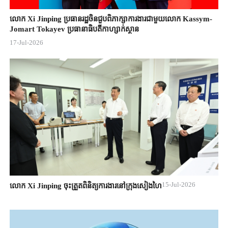
លោក Xi Jinping ប្រធានរដ្ឋចិន​ជួបពិភាក្សា​ការងារជាមួយ​លោក Kassym-
Jomart ​Tokayev ​ប្រធានាធិបតី​កាហ្សាក់ស្ថាន​
17-Jul-2026
15-Jul-2026
លោក Xi Jinping ចុះត្រួតពិនិត្យការងារនៅក្រុងសៀងហៃ