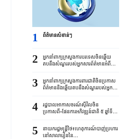
1
ព័ត៌មានសំខាន់ៗ​
2
អ្នកនាំពាក្យ​ក្រសួង​ការបរទេសចិន​ឆ្លើយ
តបនឹង​សំណួរ​របស់​អ្នកសារព័ត៌មាន​អំពី​
ជំហរ​ប្រ​ឆាំង​នុយក្លេអ៊ែរ​ដ៏ច្បាស់លាស់នៃ​ក្តី​
បំណងប្រជាជន​សំខាន់ៗ​របស់ជប៉ុន​
3
អ្នកនាំពាក្យក្រសួងការពារជាតិចិនប្រកាស
ព័ត៌មាននិងឆ្លើយតបនឹងសំណួររបស់អ្នក
សារព័ត៌មានអំពីបញ្ហាពាក់ព័ន្ធវិស័យ
យោធានាពេលថ្មីៗនេះ
4
រដ្ឋបាលអាកាសចរណ៍ស៊ីវិលចិន
ប្រកាសពី«ផែនការអភិវឌ្ឍន៍ជាតិ ៥ ឆ្នាំទី
១៥ ស្តីពីការអភិវឌ្ឍអាកាសចរណ៍ស៊ីវិល»
5
នាយករដ្ឋមន្ត្រីថៃ៖ហេតុការណ៍បាញ់ប្រហារ
នៅសាលារៀននៃ