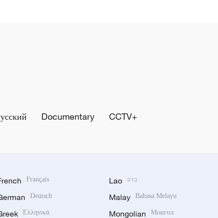
Русский
Documentary
CCTV+
French
Français
Lao
ລາວ
German
Deutsch
Malay
Bahasa Melayu
Greek
Ελληνικά
Mongolian
Монгол