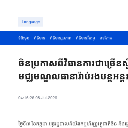
Language
ទំព័រមុខ
ព័ត៌មាន
ព័ត៌មានរូបភាព
ព័ត៌មានវីដេអូ
បទវិភាគ
ចិនប្រកាសពីវិធានការជាច្រើនស
មជ្ឈមណ្ឌលធានារ៉ាប់រងបន្តអ
04:16:26 08-Jul-2026
ថ្ងៃទី៧ ខែកក្កដា អគ្គរដ្ឋបាលនិយ័តកម្មហិរញ្ញវត្ថុជាតិចិន 