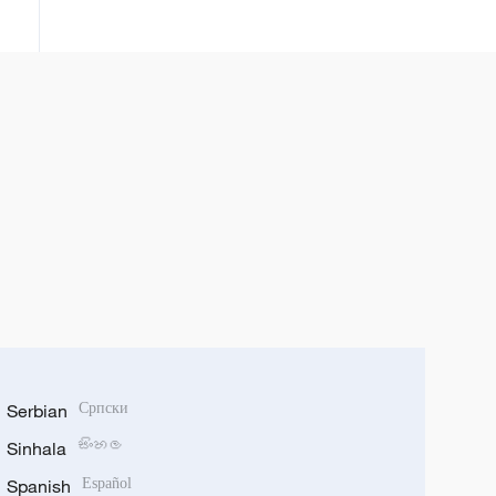
ខេត្តNonthaburiបណ្តាលឱ្យមនុស្ស
៨នាក់ស្លាប់បាត់បង់ជីវិត និងជាង៣០នាក់
ទៀតរងរបួស
Serbian
Српски
Sinhala
සිංහල
Spanish
Español