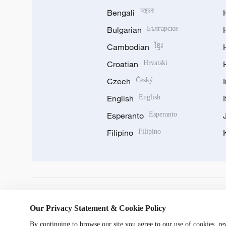
Bengali
বাংলা
Bulgarian
Български
Cambodian
ខ្មែរ
Croatian
Hrvatski
Czech
Český
English
English
Esperanto
Esperanto
Filipino
Filipino
DOWNLOAD OUR APP
Our Privacy Statement & Cookie Policy
By continuing to browse our site you agree to our use of cookies, r