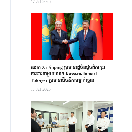
17-Jul-2026
លោក Xi Jinping ប្រធានរដ្ឋចិន​ជួបពិភាក្សា​
ការងារជាមួយ​លោក Kassym-Jomart ​
Tokayev ​ប្រធានាធិបតី​កាហ្សាក់ស្ថាន​
17-Jul-2026