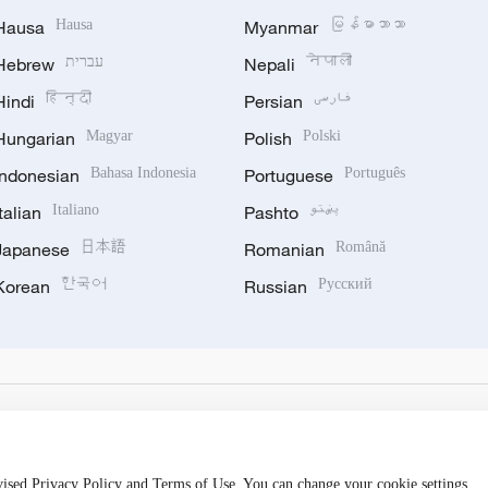
Hausa
Hausa
Myanmar
မြန်မာဘာသာ
Hebrew
עברית
Nepali
नेपाली
Hindi
हिन्दी
Persian
فارسی
Hungarian
Magyar
Polish
Polski
Indonesian
Bahasa Indonesia
Portuguese
Português
Italian
Italiano
Pashto
پښتو
Japanese
日本語
Romanian
Română
Korean
한국어
Russian
Русский
evised Privacy Policy and Terms of Use. You can change your cookie settings