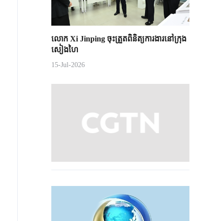
លោក Xi Jinping ចុះត្រួតពិនិត្យការងារនៅក្រុង
សៀងហៃ
15-Jul-2026