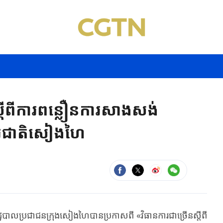
្តីពីការពន្លឿនការសាងសង់
ន្តរជាតិសៀងហៃ
និងរដ្ឋបាលប្រជាជនក្រុងសៀងហៃបានប្រកាសពី «វិធានការជាច្រើនស្តីពី