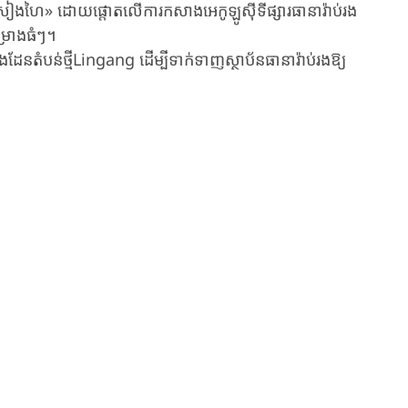
ិសៀងហៃ» ដោយផ្តោតលើការកសាងអេកូឡូស៊ីទីផ្សារធានារ៉ាប់រង
ម្រោងធំៗ។
ងដែនតំបន់ថ្មីLin​gang ដើម្បីទាក់ទាញស្ថាប័នធានារ៉ាប់រងឱ្យ