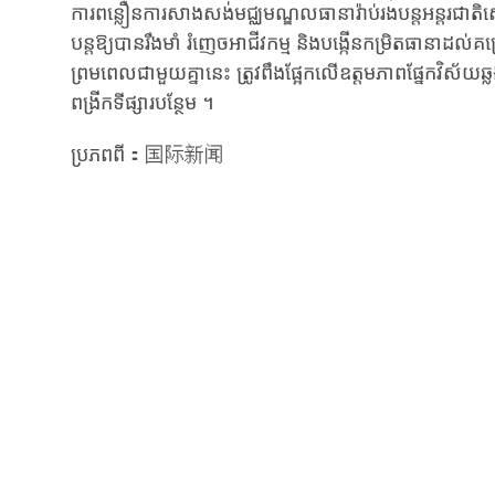
ការពន្លឿនការសាងសង់មជ្ឈមណ្ឌលធានារ៉ាប់រងបន្តអន្តរជាត
បន្តឱ្យបានរឹងមាំ រំញេចអាជីវកម្ម និងបង្កើនកម្រិតធានាដល់គ
ព្រមពេលជាមួយគ្នានេះ ត្រូវពឹងផ្អែកលើឧត្តមភាពផ្នែកវិស័យឆ្ល
ពង្រីកទីផ្សារបន្ថែម ។
ប្រភពពី：国际新闻