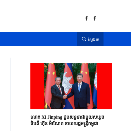
ស្វែងរក
លោក Xi Jinping ជួបសន្ទនាជាមួយសម្តេច
ធិបតី ហ៊ុន ម៉ាណែត នាយករដ្ឋមន្ត្រីកម្ពុជា