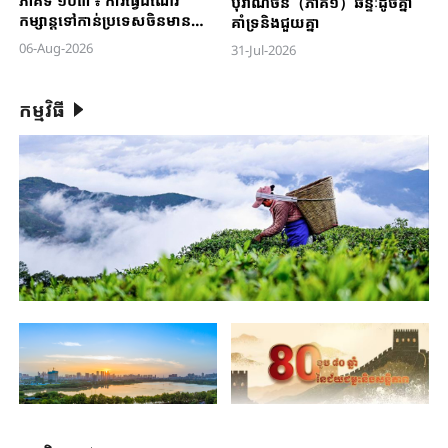
បុរាណចិន（ភាគ១）ឆន្ទៈដូចគ្នា
កម្សាន្ត​ទៅ​កាន់​ប្រទេស​ចិនមាន
គាំទ្រនិងជួយគ្នា
ប្រជាប្រិយ ភាព ខ្លាំងលើពិភពលោក
06-Aug-2026
31-Jul-2026
កម្មវិធី