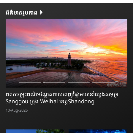
ព័ត៌មានរូបភាព
ពពកចម្រុះពណ៌អណ្តែតពាសពេញផ្ទៃមេឃនៅឈូងសមុទ្រ
ស្
ងនៅ
Sanggou​ ក្រុង Weihai ខេត្តShandong​
Zh
10-Aug-2026
10