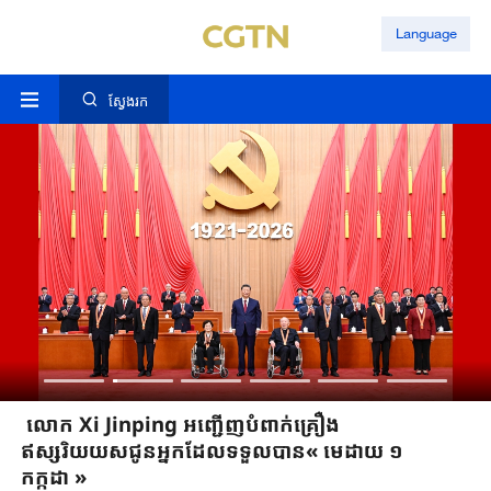
Language
ស្វែងរក
លោក Xi Jinping អញ្ជើញបំពាក់គ្រឿង
ឥស្សរិយយសជូន​អ្នកដែលទទួលបាន« មេដាយ ១
កក្កដា »