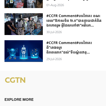
និយម​រស់ឡើងវិញ​មុខជានឹង​ទទួល​
01-Aug-2026
បរាជ័យជាក់​ជា​មិន​ខា​ន​
#CCFR Comment#បទវិភាគ៖ ខណៈ
ពេល“ឱកាសចិន ២.០”បានក្លាយជាគំនិត
ឯកភាពរួម អ្វីដែលហៅថា“អតិរេក
ផលិតកម្ម”គ្រាន់តែជាការព្រួយបារម្ភខាង
30-Jul-2026
នយោបាយប៉ុណ្ណោះ
#CCFR Comment#បទវិភាគ៖
ពី"រោងចក្រ
ពិភពលោក"ដល់"ទីបណ្តុំនវានុ
វត្តន៍សកល" តើ"ផលិតផលថ្មីបំផុត
29-Jul-2026
ចំនួនបី"បង្កើតជាថ្មីឡើងវិញនូវមូលដ្ឋាន
គ្រឹះនៃពាណិជ្ជកម្មអន្តរជាតិរបស់
ប្រទេសចិនតាមរបៀបណា
EXPLORE MORE