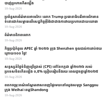
បាញ់ប្រហារកើតឡើង
10-Aug-2026
ប្រព័ន្ធសារព័ត៌មានអាមេរិក៖ លោក Trump ប្រធានាធិបតីអាមេរិកមាន
ទំនោរដាក់សម្ពាធលើសេដ្ឋកិច្ចអ៊ីរ៉ង់ជាជាងការវាយប្រហារដោយយោធា
10-Aug-2026
ព័ត៌មានពិភពលោក
10-Aug-2026
កិច្ចប្រជុំកំពូល APEC ឆ្នាំ ២០២៦ ក្រុង Shenzhen ចូលដល់ការរាប់ថយ
ក្រោយ១០០ ថ្ងៃ!
10-Aug-2026
សន្ទស្សន៍ថ្លៃទំនិញប្រើប្រាស់ (CPI) នៅ​ខែកក្កដា ឆ្នាំ​២០២៦ របស់
ប្រទេសចិន​កើនឡើង ០,៥% ប្រៀប​ធៀបនឹងរយៈពេល​ដូច​គ្នា​ឆ្នាំ២០២៥
10-Aug-2026
ពពកចម្រុះពណ៌អណ្តែតពាសពេញផ្ទៃមេឃនៅឈូងសមុទ្រ Sanggou​
ក្រុង Weihai ខេត្តShandong​
10-Aug-2026