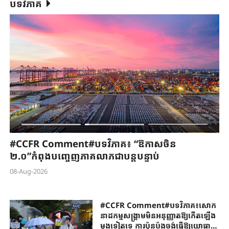
បទវិភាគ
#CCFR ​Comment#បទវិភាគ​៖ “ឱកាសចិន
#
២.០”កំពុង​បញ្ចេញ​ភាគលាភ​ជាបន្តបន្ទាប់​
វិ
ច្
08-Aug-2026
យ៉
07
#CCFR ​Comment#បទវិភាគ​៖សោក
នាដកម្ម​សង្គ្រាម​មិនអនុញ្ញាត​ឱ្យកើតឡើង​
ម្តងទៀត​ទេ​ ការប៉ុនប៉ង​ចង់ធ្វើឱ្យ​​យោធា