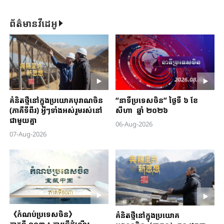
ជាតិយ៉ាងម៉ឺងម៉ាត់
ព័ត៌មានវីដេអូ
គំនិតថ្មីនៅក្នុងប្រយោគបុរាណចិន
“នាទីប្រទេសចិន” ថ្ងៃទី ៦ ខែ
(ភាគីទីពីរ) អ្វីៗទាំងអស់រួមរស់នៅ
សីហា ឆ្នាំ ២០២៦
ជាមួយគ្នា
06-Aug-2026
07-Aug-2026
《កំណប់ប្រទេស​ចិន​》
គំនិតថ្មីនៅក្នុងប្រយោគ
ភាគទី ១០៣ ៖ ការធ្វើដំណើរ