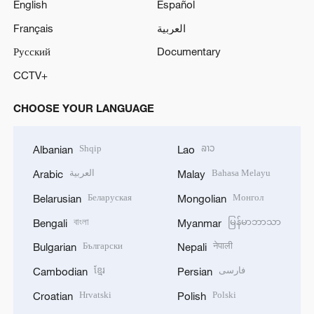
English
Español
Français
العربية
Русский
Documentary
CCTV+
CHOOSE YOUR LANGUAGE
Shqip
ລາວ
Albanian
Lao
العربية
Bahasa Melayu
Arabic
Malay
Беларуская
Монгол
Belarusian
Mongolian
বাংলা
မြန်မာဘာသာ
Bengali
Myanmar
Български
नेपाली
Bulgarian
Nepali
ខ្មែរ
فارسی
Cambodian
Persian
Hrvatski
Polski
Croatian
Polish