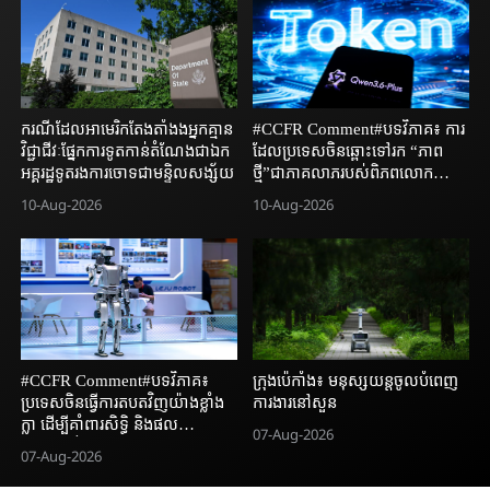
ករណីដែលអាមេរិកតែងតាំងងអ្នកគ្មាន
#CCFR Comment#បទវិភាគ៖ ការ
វិជ្ជាជីវៈផ្នែកការទូតកាន់តំណែងជាឯក
ដែលប្រទេសចិនឆ្ពោះទៅរក “ភាព
អគ្គរដ្ឋទូតរងការចោទជាមន្ទិលសង្ស័យ
ថ្មី”ជាភាគលាភរបស់ពិភពលោក
ប្រកបដោយភាពប្រាដប្រជា
10-Aug-2026
10-Aug-2026
#CCFR Comment#បទវិភាគ៖
ក្រុងប៉េកាំង​៖ មនុស្សយន្ត​ចូលបំពេញ​
ប្រទេសចិនធ្វើការតបតវិញយ៉ាងខ្លាំង
ការងារនៅសួន​​
ក្លា ដើម្បីគាំពារសិទ្ធិ និងផល
07-Aug-2026
ប្រយោជន៍ស្របច្បាប់របស់សហ
07-Aug-2026
គ្រាសចិន និងផលប្រយោជន៍សន្តិសុខ