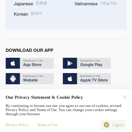
日本語
Tiếng Việt
Japanese
Vietnamese
한국어
Korean
DOWNLOAD OUR APP
Copyright © 2024 CGTN.
Our Privacy Statement & Cookie Policy
京ICP备20000184号
By continuing to browse our site you agree to our use of cookies, revised
Privacy Policy and Terms of Use. You can change your cookie settings
京公网安备 11010502050052号
through your browser.
Disinformation report hotline: 010-85061466
Privacy Policy
Terms of Use
I agree