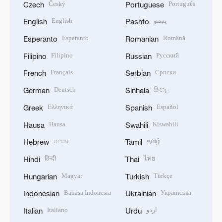
Český
Português
Czech
Portuguese
English
پښتو
English
Pashto
Esperanto
Română
Esperanto
Romanian
Filipino
Русский
Filipino
Russian
Français
Српски
French
Serbian
Deutsch
සිංහල
German
Sinhala
Ελληνικά
Español
Greek
Spanish
Hausa
Kiswahili
Hausa
Swahili
עברית
தமிழ்
Hebrew
Tamil
हिन्दी
ไทย
Hindi
Thai
Magyar
Türkçe
Hungarian
Turkish
Bahasa Indonesia
Українська
Indonesian
Ukrainian
Italiano
اردو
Italian
Urdu