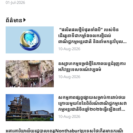
01-Jul-2026
ព័ត៌មាន
“ផលិតផលថ្មីបំផុតទាំងបី” របស់ចិន
ដើរតួនាទីជាកម្លាំងចលករថ្មីដល់
ពាណិជ្ជកម្ម​អន្តរជាតិ​​ និងនាំមកនូវវិបុល
ភាពរួមសម្រាប់មនុស្សជាតិ
10-Aug-2026
ឧស្សាហកម្មទម្រង់ថ្មីនៃភាពយន្តជំរុញការ
អភិវឌ្ឍទេសចរណ៍វប្បធម៌
10-Aug-2026
សកម្មភាពផ្សព្វផ្សាយសម្រាប់ការរាប់ថយ
ក្រោយមួយខែនៃពិព័រណ៍ពាណិជ្ជកម្មសេវា
កម្មអន្តរជាតិចិនឆ្នាំ២០២៦ធ្វើឡើងនៅ
ទីក្រុងប៉េកាំង
10-Aug-2026
អគារការិយាល័យរដ្ឋបាលខេត្តNonthaburiប្រទេសថៃកើតមានករណី