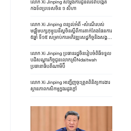
លោក Xi Jinping សម្តែងការជូនពរទិវាបង្កើត
កងទ័ពប្រទេសចិន ១ សីហា
លោក Xi Jinping ពន្យល់អំពី «សំណើរបស់
មជ្ឈិមបក្សកុម្មុយនីស្តចិនស្តីពីការតាក់តែងផែនការ
៥ឆ្នាំ ទី១៥ សម្រាប់ការអភិវឌ្ឍសេដ្ឋកិច្ចនិងសង្គម
ជាតិចិន »
លោក Xi Jinping ប្រធាន​រដ្ឋ​ចិនរៀបចំ​ពិធីទទួល
បដិសណ្ឋារកិច្ច​ជូន​លោកស្រី​Ndaitwah​
ប្រធានាធិបតី​ណាមីប៊ី
លោក Xi Jinping អញ្ជើញ​ចុះត្រួតពិនិត្យការងារ
ស្ថានភាពកសិកម្មក្នុងរដូវក្តៅ