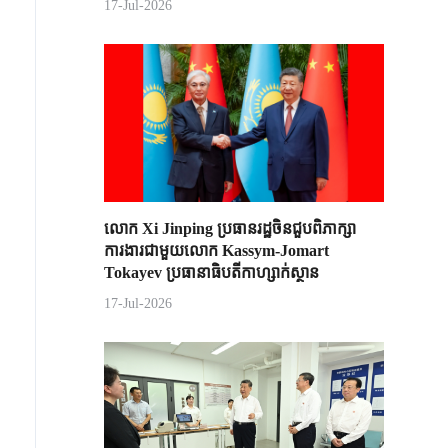
17-Jul-2026
លោក Xi Jinping ប្រធានរដ្ឋចិន​ជួបពិភាក្សា​
ការងារជាមួយ​លោក Kassym-Jomart ​
Tokayev ​ប្រធានាធិបតី​កាហ្សាក់ស្ថាន​
17-Jul-2026