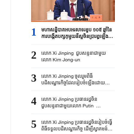
1
មហាសន្និបាតអបអរសាទរខួប ១០៥ ឆ្នាំនៃ
ការបង្កើតបក្សកុម្មុយនីស្តចិនប្រារព្ធឡើង
លោក Xi Jinping ថ្លែងសុន្ទរកថាគន្លឹះ
2
លោក Xi Jinping ជួបសន្ទនាជាមួយ​​
លោក Kim Jong-un
3
លោក Xi Jinping ចូលរួមពិធី
បដិសណ្ឋារកិច្ច​​ដែលរៀបចំឡើង​ដោយ
លោក Kim Jong-un
4
លោក Xi Jinping ប្រធានរដ្ឋចិន​
ជួបសន្ទនាជាមួយលោក​ Putin ​​
ប្រធានាធិបតី​រុស្ស៊ី​
5
លោក Xi Jinping ប្រធានរដ្ឋ​ចិន​រៀបចំ​ធ្វើ​
ពិធីទទួល​បដិ​សណ្ឋារកិច្ច​ ដើម្បី​ស្វាគមន៍