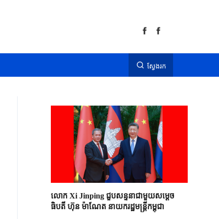
ស្វែងរក
លោក Xi Jinping ជួបសន្ទនាជាមួយសម្តេច
ធិបតី ហ៊ុន ម៉ាណែត នាយករដ្ឋមន្ត្រីកម្ពុជា