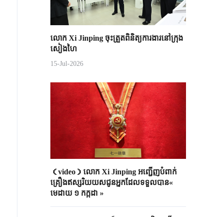
លោក Xi Jinping ចុះត្រួតពិនិត្យការងារនៅក្រុង
សៀងហៃ
15-Jul-2026
（video）លោក Xi Jinping អញ្ជើញបំពាក់
គ្រឿងឥស្សរិយយសជូន​អ្នកដែលទទួលបាន«
មេដាយ ១ កក្កដា »