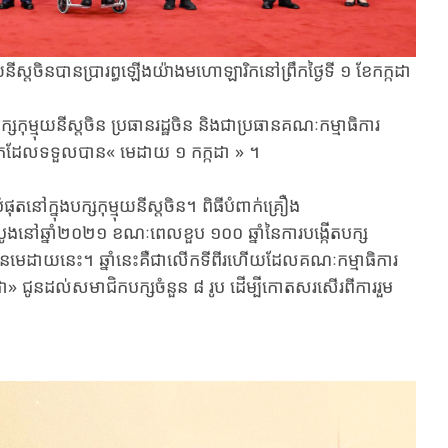
នីស្តចិនបាន​ប្រារព្ធឡើងយ៉ាងមហោឡារិកនៅព្រឹកថ្ងៃទី ១ ខែកក្កដា
ម្មុយនី​ស្តចិន ប្រធាន​រដ្ឋ​​ចិន និងជាប្រធានគណៈកម្មាធិការ​
អ្នកដែលទទួលបាន« មេដាយ ១ កក្កដា » ។
ំផុតនៅក្នុងបក្សកុម្មុយនី​ស្តចិន។ ពិធីបំពាក់គ្រឿង
បូងនៅឆ្នាំ២០២១ ខណៈពេល​ខួប ១០០ ឆ្នាំនៃការបង្កើតបក្ស
បានមេដាយ​នេះ។ ឆ្នាំនេះគឺជាលើកទីពីរហើយ​​ដែលគណៈកម្មាធិការ
ា» ជូន​ដល់​សមាជិកបក្សចំនួន ៨ រូប​ ដើម្បី​កោត​​សរសើរពី​ការ​​រួម