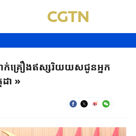
ក់គ្រឿងឥស្សរិយយសជូន​អ្នក
កដា »