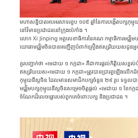
មហាសន្និបាតអបអរសាទរខួប ១០៥ ឆ្នាំនៃការបង្កើតបក្សកុម្មុយ
នៅវិមានប្រជាជននៅក្រុងប៉េកាំង ។
លោក Xi Jinping អគ្គលេខាធិការនៃគណៈកម្មាធិការមជ្ឈិម​បក្សកុ
យោធា​មជ្ឈិម​ចិន​បាន​អញ្ជើញបំពាក់គ្រឿងឥស្សរិយយសជូន​
គួរ​បញ្ជាក់​ថា​ «មេដាយ ១ កក្កដា» គឺជាការ​ផ្តល់​កិត្តិយសខ្ពស់ប
ឥស្សរិយយស«មេដាយ ១ កក្កដា»ត្រូវ​បាន​ប្រារព្ធឡើង​លើកដំ
កុម្មុយនី​ស្តចិន ដែ​ល​មានសមាជិកបក្សចំនួន ២៩ រូប​ ទទួល
មជ្ឈិម​បក្សកុម្មុយនីស្តចិនសម្រេចចិត្តផ្តល់​ «មេដាយ ១ ខែកក្កដ
ចំណែកដ៏​លេចធ្លោរបស់​ពួក​គេ​​ចំពោះ​​បក្ស និងប្រជាជន ។