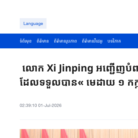
Language
ទំព័រមុខ
ព័ត៌មាន
ព័ត៌មានរូបភាព
ព័ត៌មានវីដេអូ
បទវិភាគ
លោក Xi Jinping អញ្ជើញបំពា
ដែលទទួលបាន« មេដាយ ១ កក្
02:39:10 01-Jul-2026