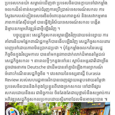
ប្រទេស​កេនយ៉ា សម្គាល់ឃើញថា ប្រទេសចិន​បាន​ក្លាយទៅជា​កម្លាំង​
ចលករ​ដ៏​សំខាន់​សម្រាប់​ជំរុញការ​ប្រើប្រាស់​ទេសចរណ៍សកល​ ការ​
ស្វែង​រក​របស់​ភ្ញៀវ​ទេសចរចិន​ចំពោះ​គុណភាពខ្ពស់​ និង​សេវាកម្ម​មាន
ភាពកាន់តែស៊ីជម្រៅ បាន​ធ្វើ​ឱ្យ​វិស័យទេសចរ​ណ៍សកល​ បង្កើត​
និម្មាបនកម្មអភិវឌ្ឍន៍ជា​ថ្មីឡើង​វិញ ។
បច្ចុប្បន្ននេះ សេដ្ឋកិច្ច​សកលស្តារឡើងវិញដោយទន់ខ្សោយ ការ
គាំពារនិយមផ្នែកពាណិជ្ជកម្មក៏បានងើបឡើងវិញ សេដ្ឋកិច្ច​សកលពោរ
ពេញទៅដោយភាពមិន​ប្រាកដ​ប្រជា ។ ប៉ុន្តែ​កម្លាំង​ចលករ​នៃសេដ្ឋ
កិច្ចចិន​​ក្នុង​វិស្សមកាល​ បាន​នាំ​មក​នូវ​ភាពជាក់លាក់​ដ៏មាន​តម្លៃ​ដល់​
សេដ្ឋកិច្ច​សកល​ ។ នា​ពេល​ថ្មីៗ​កន្លង​ទៅនេះ ស្ថាប័ន​អន្តរជាតិ​ជាច្រើន​
ដូច​ជា​ធនាគារ Deutsche ជា​ដើម​បាននាំគ្នា​ដំឡើងការព្យាករណ៍
ចំពោះកំណើនសេដ្ឋកិច្ចចិន​ ។ វេបសាយនៃទស្សនាវដ្តី Eurasia
Review របស់​សហរដ្ឋអាមេរិកបាន​ចេញផ្សាយ​អត្ថបទ​វាយ​តម្លៃ​ថា
ប្រទេស​ចិន​បាន​និង​កំពុង​ប្រែ​ខ្លួន​ពីរោងច្រក​សកល​ ទៅជា​ទីផ្សារ​
សកល​ដោយ​នឹង​នរ ជា​និច្ច​កាល​ ចិន​តែងតែជា​យុថ្កាលំនឹង​សម្រាប់ការ​​
អភិវឌ្ឍ​សេដ្ឋកិច្ចសកល​​ប្រកបដោយ​ស្ថិរភាពដែល​​មិនអាចខ្វះបាន ៕