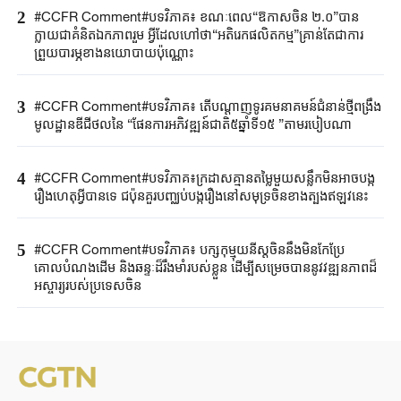
2
#CCFR Comment#បទវិភាគ៖ ខណៈពេល“ឱកាសចិន ២.០”បាន
ក្លាយជាគំនិតឯកភាពរួម អ្វីដែលហៅថា“អតិរេកផលិតកម្ម”គ្រាន់តែជាការ
ព្រួយបារម្ភខាងនយោបាយប៉ុណ្ណោះ
3
#CCFR Comment#បទវិភាគ៖ តើបណ្តាញទូរគមនាគមន៍ជំនាន់ថ្មីពង្រឹង
មូលដ្ឋានឌីជីថលនៃ “ផែនការអភិវឌ្ឍន៍ជាតិ៥ឆ្នាំទី១៥ ”តាមរបៀបណា
4
#CCFR​ Comment#​បទវិភាគ៖ក្រដាសគ្មានតម្លៃមួយសន្លឹកមិន​អាច​បង្ក
រឿង​ហេតុអ្វីបានទេ ជប៉ុន​គួរ​បញ្ឈប់បង្ករឿងនៅសមុទ្រចិនខាងត្បូងឥឡូវនេះ
5
#CCFR Comment#បទវិភាគ៖ បក្សកុម្មុយនីស្តចិននឹងមិនកែប្រែ
គោលបំណងដើម និងឆន្ទៈដ៏រឹងមាំរបស់ខ្លួន ដើម្បីសម្រេចបាននូវវឌ្ឍនភាពដ៏
អស្ចារ្យរបស់ប្រទេសចិន