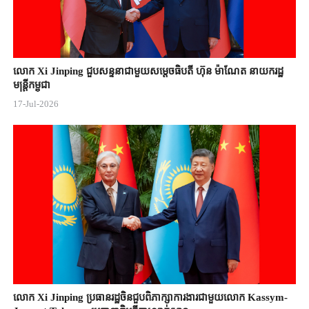
លោក Xi Jinping ជួបសន្ទនាជាមួយសម្តេចធិបតី ហ៊ុន ម៉ាណែត នាយករដ្ឋ
មន្ត្រីកម្ពុជា
17-Jul-2026
លោក Xi Jinping ប្រធានរដ្ឋចិន​ជួបពិភាក្សា​ការងារជាមួយ​លោក Kassym-