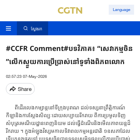
Language
ស្វែងរក
#CCFR​ Comment#​បទវិភាគ៖​ “សេវាកម្ម​ចិន​
”លើក​ស្ទួយ​ការ​ប្រើប្រាស់​នៅទូទាំង​ពិភពលោក​
02:57:23 07-May-2026
Share
ពី​ដើរ​លេង​កម្សាន្ត​នៅទីក្រុង​បុរាណ ដល់​ទស្សនាព្រឹត្តិការណ៍
កីឡា​និង​ការ​ស្តែងសិល្បៈ​ដោយ​សប្បាយ​រីក​រាយ ពីការ​ប្រមូល​ទិញ
សំបុត្រ​រមណីយដ្ឋានពេញនិយម ដល់ធ្វើ​ដំណើរ​និង​​មើលភាពយន្តដ៏
រីករាយ​ ។ ក្នុង​អំឡុងវិស្សមកាលទិវាពលកម្មអន្តរជាតិ ១ឧសភាដែល​
ទើប​កន្លងផុត​ទៅ ប្រទេស​ចិន​បាន​ទទួល​សមិទ្ធផល​លើការ​ប្រើប្រាស់​