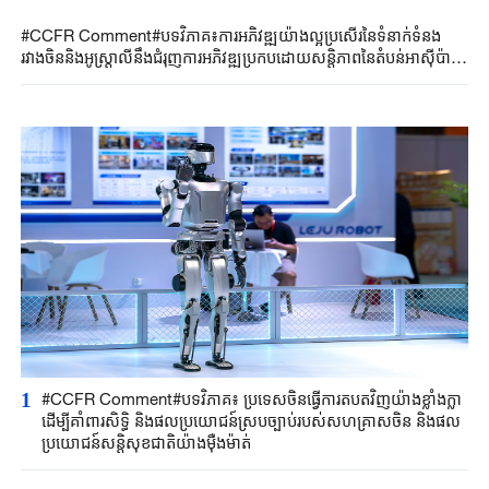
#CCFR​ Comment#​បទវិភាគ​៖​ការ​អភិវឌ្ឍ​យ៉ាង​ល្អប្រសើរ​នៃ​ទំនាក់ទំនង​
រវាងចិននិង​អូស្ត្រាលី​នឹ​ង​ជំរុញ​ការអភិវឌ្ឍ​ប្រកបដោយ​សន្តិភាពនៃ​តំបន់អាស៊ី​ប៉ា
ស៊ីហ្វិក​រហូតដល់​ទូទាំង​ពិភពលោ​ក​​
1
#CCFR Comment#បទវិភាគ៖ ប្រទេសចិនធ្វើការតបតវិញយ៉ាងខ្លាំងក្លា
ដើម្បីគាំពារសិទ្ធិ និងផលប្រយោជន៍ស្របច្បាប់របស់សហគ្រាសចិន និងផល
ប្រយោជន៍សន្តិសុខជាតិយ៉ាងម៉ឺងម៉ាត់