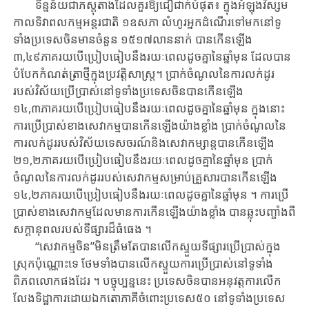
ទិន្នន័យ​ជា​ភស្តុតាងដែលគួរឱ្យជឿជាក់បំផុត៖ ក្នុង​​អំឡុងវិស្សម
កាលទិវាពលកម្មអន្តរជាតិ ១ឧសភា លំហូរអ្នកដំណើរទៅមកនៅទូ
ទាំងប្រទេសចិនមានចំនួន ១៥១៧លាននាក់ បាន​កើន​ឡើង​
៣,៤៩ភាគរយ​បើ​ប្រៀបធៀបនឹង​រយៈពេល​ដូច​គ្នា​នៃ​ឆ្នាំ​មុន​ ដែល​បាន​
បំបែក​កំណត់​ត្រា​ថ្មី​ក្នុង​ប្រវត្តិសាស្ត្រ​។ ប្រាក់ចំណូលនៃ​ការលក់ដូរ
របស់វិស័យ​ប្រើប្រាស់​នៅទូទាំងប្រទេស​ចិន​បាន​កើន​ឡើង ​
១៤,៣ភាគរយ​​បើ​ប្រៀបធៀបនឹង​រយៈពេល​ដូច​គ្នា​នៃ​ឆ្នាំ​មុន ក្នុង​នោះ​
ការ​ប្រើប្រាស់​ខាងសេវាកម្ម​បាន​កើន​ឡើង​យ៉ាង​ខ្លាំង ប្រាក់​ចំណូល​នៃ​
ការ​លក់​ដូរ​របស់​វិស័យទេសចរណ៍និងសេវា​កម្សាន្ត​បាន​កើន​ឡើង​
២១,២ភាគរយ​​បើ​ប្រៀបធៀបនឹង​រយៈពេល​ដូច​គ្នា​នៃ​ឆ្នាំ​មុន ប្រាក់​
ចំណូល​នៃ​ការ​លក់​ដូរ​របស់​សេវាកម្ម​សម្រាប់​គ្រួសារ​បាន​កើន​ឡើង​
១៤,២ភាគរយ​​បើ​ប្រៀបធៀបនឹង​រយៈពេល​ដូច​គ្នា​នៃ​ឆ្នាំ​មុន ។ ការ​ប្រើ
ប្រាស់​ខាង​សេវាកម្ម​ដែល​មាន​ការ​កើន​ឡើង​យ៉ាង​ខ្លាំង បាន​ឆ្លុះបញ្ចាំង​ពី​
សក្តានុពល​របស់​ទីផ្សារ​ដ៏​ធំធេង ។
“សេវាកម្ម​ចិន​”មិន​ត្រឹមតែបាន​លើក​ស្ទួយ​ទីផ្សារ​ប្រើប្រាស់​ក្នុង​
ស្រុក​ប៉ុណ្ណោះទេ ថែម​ទាំងបាន​លើក​ស្ទួយ​ការ​ប្រើប្រាស់​នៅទូទាំង​
ពិភពលោក​ផង​ដែរ ។ បច្ចុប្បន្ន​នេះ ប្រទេស​ចិន​បាន​អនុវត្ត​ការ​លើក​
លែង​ទិដ្ឋាការដោយឯកតោភាគីចំពោះ​ប្រទេស​៥០ នៅទូទាំង​ប្រទេស​