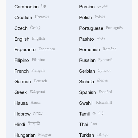
ខ្មែរ
فارسی
Cambodian
Persian
Hrvatski
Polski
Croatian
Polish
Český
Português
Czech
Portuguese
English
پښتو
English
Pashto
Esperanto
Română
Esperanto
Romanian
Filipino
Русский
Filipino
Russian
Français
Српски
French
Serbian
Deutsch
සිංහල
German
Sinhala
Ελληνικά
Español
Greek
Spanish
Hausa
Kiswahili
Hausa
Swahili
עברית
தமிழ்
Hebrew
Tamil
हिन्दी
ไทย
Hindi
Thai
Magyar
Türkçe
Hungarian
Turkish