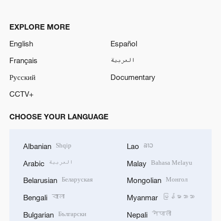
EXPLORE MORE
English
Español
Français
العربية
Русский
Documentary
CCTV+
CHOOSE YOUR LANGUAGE
Shqip
ລາວ
Albanian
Lao
العربية
Bahasa Melayu
Arabic
Malay
Беларуская
Монгол
Belarusian
Mongolian
বাংলা
မြန်မာဘာသာ
Bengali
Myanmar
Български
नेपाली
Bulgarian
Nepali