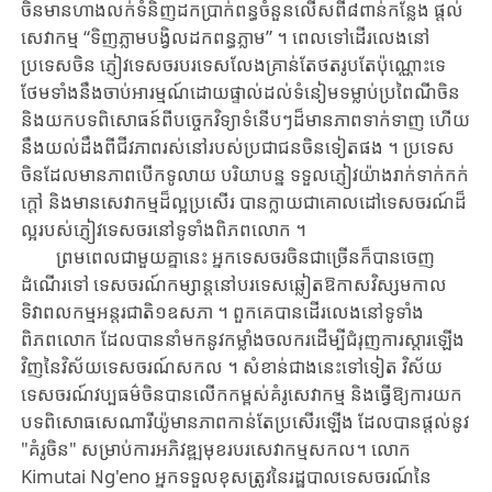
ចិន​មាន​ហាងលក់​ទំនិញ​​ដកប្រាក់​ពន្ធចំនួន​លើស​ពី​៨ពាន់​កន្លែង​ ផ្តល់​
សេវាកម្ម​ “ទិញភ្លាមបង្វិលដកពន្ធភ្លាម” ។ ពេល​ទៅដើរ​លេង​នៅ
ប្រទេស​ចិន​ ភ្ញៀវទេសចរបរទេស​លែង​​គ្រាន់​តែ​ថត​រូប​តែប៉ុណ្ណោះទេ
ថែម​ទាំង​នឹង​ចាប់អារម្មណ៍​ដោយ​ផ្ទាល់​ដល់​ទំនៀមទម្លាប់ប្រពៃណីចិន​
និង​យក​បទពិសោធន៍ពីបច្ចេកវិទ្យាទំនើបៗ​ដ៏មានភាពទាក់ទាញ ហើយ​
នឹង​យល់​ដឹង​ពីជីវភាពរស់នៅ​របស់ប្រជាជន​ចិន​ទៀត​ផង ។ ប្រទេស​
ចិន​ដែល​មាន​ភាព​បើក​ទូលាយ បរិយាបន្ន ទទួល​ភ្ញៀវយ៉ាងរាក់ទាក់កក់
ក្តៅ និង​មាន​សេវាកម្ម​ដ៏ល្អប្រសើរ បាន​ក្លាយ​ជា​គោលដៅទេសចរណ៍ដ៏
ល្អ​របស់​ភ្ញៀវទេសចរ​នៅទូទាំង​ពិភពលោក ។
ព្រមពេល​ជា​មួយ​គ្នា​នេះ អ្នក​ទេសចរចិន​ជា​ច្រើន​ក៏បាន​ចេញ
ដំណើរ​ទៅ ទេសចរណ៍កម្សាន្តនៅបរទេស​ឆ្លៀតឱកាស​វិស្សមកាល
ទិវាពលកម្មអន្តរជាតិ១ឧសភា ។ ពួក​គេ​បាន​ដើរ​លេង​នៅទូទាំង​
ពិភពលោក ដែល​បាន​នាំ​មក​នូវ​កម្លាំង​ចលករ​ដើម្បីជំរុញ​ការ​ស្តារឡើង​
វិញ​នៃវិស័យទេសចរណ៍សកល​ ។ សំខាន់ជាងនេះទៅទៀត ​វិស័យ
ទេសចរណ៍វប្បធម៌ចិន​បាន​លើក​កម្ពស់​គំរូសេវាកម្ម និងធ្វើឱ្យការ​យក​
បទពិសោធសេណារីយ៉ូមានភាព​កាន់តែប្រសើរឡើង ដែលបានផ្តល់​នូវ
"គំរូចិន" សម្រាប់ការអភិវឌ្ឍមុខរបរ​សេវាកម្មសកល។ លោក
Kimutai Ng'eno អ្នក​ទទួល​ខុសត្រូវ​នៃ​រដ្ឋបាល​ទេសចរណ៍នៃ