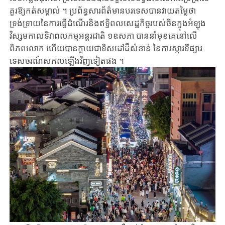
គួរ​ឱ្យ​កត់សម្គាល់​ ។ ប្រព័ន្ធសារព័ត៌មាន​បរទេស​បាន​វាយ​តម្លៃ​ថា
ទ្រង់ទ្រាយនៃ​ការធ្វើដំណើរនិង​ឥទ្ធិពល​សេដ្ឋកិច្ច​របស់​ចិន​ក្នុង​​អំឡុង
វិស្សមកាលទិវាពលកម្មអន្តរជាតិ ១ឧសភា បាន​នាំ​មុខ​គេ​នៅលើ​
ពិភពលោក​ ហើយ​បាន​ក្លាយជា​ទិសដៅដ៏សំខាន់ ​នៃ​ការ​ស្តារទីផ្សារ​
ទេសចរណ៍​សកល​ឡើង​វិញ​ទៀត​ផង ។