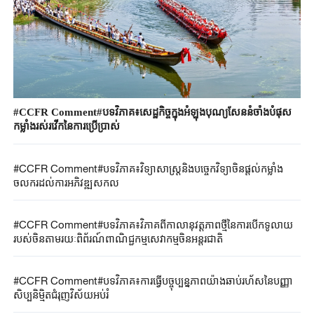
#CCFR​ Comment#​បទវិភាគ៖​សេដ្ឋកិច្ច​ក្នុង​អំឡុង​បុណ្យសែននំចាំងបំផុស
កម្លាំងរស់រវើកនៃ​ការ​ប្រើប្រាស់​
#CCFR​ Comment#​បទវិភាគ​៖​វិទ្យាសាស្ត្រនិង​បច្ចេកវិទ្យាចិន​ផ្តល់​កម្លាំង
ចលករ​ដល់ការអភិវឌ្ឍសកល​
#CCFR​ Comment#​បទវិភាគ​៖​វិភាគពី​កាលានុវត្តភាពថ្មីនៃ​ការបើកទូលាយ​
របស់ចិន​តាមរយៈ​ពិព័រណ៍​ពាណិជ្ជកម្ម​សេវាកម្ម​ចិន​អន្តរជាតិ​
#CCFR​ Comment#​បទវិភាគ​៖​ការ​ធ្វើ​បច្ចុប្បន្នភាព​យ៉ាង​ឆាប់​រហ័ស​នៃ​​បញ្ញា
សិប្បនិម្មិត​ជំរុញវិស័យ​អប់រំ​​