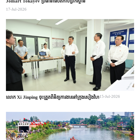
Jomart ​Tokayev ​ប្រធានាធិបតី​កាហ្សាក់ស្ថាន​
17-Jul-2026
15-Jul-2026
លោក Xi Jinping ចុះត្រួតពិនិត្យការងារនៅក្រុងសៀងហៃ