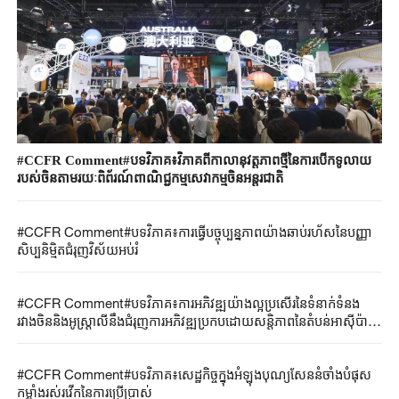
#CCFR​ Comment#​បទវិភាគ​៖​វិភាគពី​កាលានុវត្តភាពថ្មីនៃ​ការបើកទូលាយ​
របស់ចិន​តាមរយៈ​ពិព័រណ៍​ពាណិជ្ជកម្ម​សេវាកម្ម​ចិន​អន្តរជាតិ​
#CCFR​ Comment#​បទវិភាគ​៖​ការ​ធ្វើ​បច្ចុប្បន្នភាព​យ៉ាង​ឆាប់​រហ័ស​នៃ​​បញ្ញា
សិប្បនិម្មិត​ជំរុញវិស័យ​អប់រំ​​
#CCFR​ Comment#​បទវិភាគ​៖​ការ​អភិវឌ្ឍ​យ៉ាង​ល្អប្រសើរ​នៃ​ទំនាក់ទំនង​
រវាងចិននិង​អូស្ត្រាលី​នឹ​ង​ជំរុញ​ការអភិវឌ្ឍ​ប្រកបដោយ​សន្តិភាពនៃ​តំបន់អាស៊ី​ប៉ា
ស៊ីហ្វិក​រហូតដល់​ទូទាំង​ពិភពលោ​ក​​
#CCFR​ Comment#​បទវិភាគ៖​សេដ្ឋកិច្ច​ក្នុង​អំឡុង​បុណ្យសែននំចាំងបំផុស
កម្លាំងរស់រវើកនៃ​ការ​ប្រើប្រាស់​