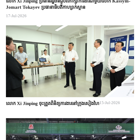
លោក Xi Jinping ប្រធានរដ្ឋចិន​ជួបពិភាក្សា​ការងារជាមួយ​លោក Kassym-
Jomart ​Tokayev ​ប្រធានាធិបតី​កាហ្សាក់ស្ថាន​
17-Jul-2026
15-Jul-2026
លោក Xi Jinping ចុះត្រួតពិនិត្យការងារនៅក្រុងសៀងហៃ