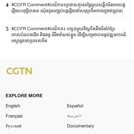
4
#CCFR​ Comment#​បទវិភាគ៖ក្រដាសគ្មានតម្លៃមួយសន្លឹកមិន​អាច​បង្ក
រឿង​ហេតុអ្វីបានទេ ជប៉ុន​គួរ​បញ្ឈប់បង្ករឿងនៅសមុទ្រចិនខាងត្បូងឥឡូវនេះ
5
#CCFR Comment#បទវិភាគ៖ បក្សកុម្មុយនីស្តចិននឹងមិនកែប្រែ
គោលបំណងដើម និងឆន្ទៈដ៏រឹងមាំរបស់ខ្លួន ដើម្បីសម្រេចបាននូវវឌ្ឍនភាពដ៏
អស្ចារ្យរបស់ប្រទេសចិន
EXPLORE MORE
English
Español
Français
العربية
Русский
Documentary