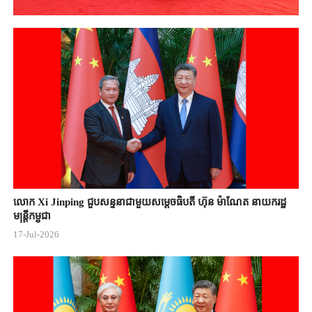
លោក Xi Jinping ជួបសន្ទនាជាមួយសម្តេចធិបតី ហ៊ុន ម៉ាណែត នាយករដ្ឋ
មន្ត្រីកម្ពុជា
17-Jul-2026