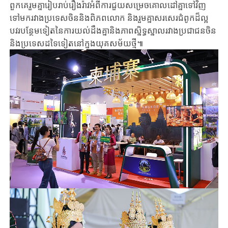
ពួកគេ​រួម​គ្នា​រៀបរាប់រឿងរ៉ាវអំពីការ​ជួយសម្រេច​គោលដៅ​​គ្នា​ទៅវិញ
ទៅមករវាងប្រទេស​ចិននិង​ពិភព​លោក និង​រួមគ្នា​សរ​សេរជំពូកដ៏ល្អ​
បវរ​បន្ថែមទៀតនៃការយល់ដឹង​គ្នានិងភាពស្និទ្ធ​ស្នា​ល​រវាងប្រជាជនចិន​
និងប្រទេសដទៃទៀតនៅក្នុងយុគសម័យថ្មី៕