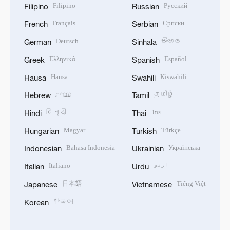
Filipino
Русский
Filipino
Russian
Français
Српски
French
Serbian
Deutsch
සිංහල
German
Sinhala
Ελληνικά
Español
Greek
Spanish
Hausa
Kiswahili
Hausa
Swahili
עברית
தமிழ்
Hebrew
Tamil
हिन्दी
ไทย
Hindi
Thai
Magyar
Türkçe
Hungarian
Turkish
Bahasa Indonesia
Українська
Indonesian
Ukrainian
Italiano
اردو
Italian
Urdu
日本語
Tiếng Việt
Japanese
Vietnamese
한국어
Korean