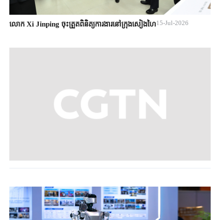
15-Jul-2026
លោក Xi Jinping ចុះត្រួតពិនិត្យការងារនៅក្រុងសៀងហៃ