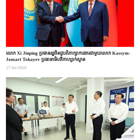
លោក Xi Jinping ប្រធានរដ្ឋចិន​ជួបពិភាក្សា​ការងារជាមួយ​លោក Kassym-
Jomart ​Tokayev ​ប្រធានាធិបតី​កាហ្សាក់ស្ថាន​
17-Jul-2026