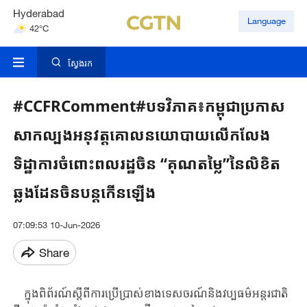
Hyderabad
Language
42°C
Mumbai
31°C
ស្វែងរក
#CCFRComment#បទវិភាគ៖កម្ពុជាប្រកាស
សាកល្បងអនុវត្តគោលនយោបាយលើកលែង
ទិដ្ឋាការចំពោះពលរដ្ឋចិន “គុណតម្លៃ”នៃលិខិត
ឆ្លងដែនចិនបន្តកើនឡើង
07:09:53 10-Jun-2026
Share
ក្នុងពិព័រណ៍ស្តីពីការប្រើប្រាស់ខាងទេសចរណ៍និង​វប្បធម៌អន្តរជាតិ