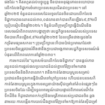
ផងដែរ ។ គិត​រហូតដល់បច្ចុប្បន្ន ចិនបានអនុវត្តគោលនយោបាយ
លើកលែងទិដ្ឋាការ​ចំពោះប្រទេសសរុប​ជិត៨០ប្រទេស​។ នៅ
ឆ្នាំ២០២៥ ចំនួនជនបរទេសដែលចូលដែនចិន​ដោយ​លើក​លែង​
ទិដ្ឋាការ​បាន​ឈាន​ដល់​​៣០,០៨លាននាក់បាន​កើនឡើង៤៩,៥%បើ​
ប្រៀបធៀប​នឹងឆ្នាំ២០២៤​។ ទិន្នន័យ​ពី​ក្រុម​ប្រឹ​ក្សា​ធ្វើ​ដំណើរ​និង​
ទេសចរណ៍​ពិភពលោកបង្ហាញថា សេដ្ឋកិច្ចទេសចរណ៍​របស់​ប្រទេស​​
ចិនបាន​​កើនឡើង៩,៩​%នៅ​ឆ្នាំ​២០២៥ ដែលច្រើនជាងទ្វេដងនៃ
កម្រិត​មធ្យម​សកល​។ ក្រុម​ប្រឹក្សា​នេះ​ក៏បាន​ប៉ាន់​ប្រមាណ​ដែរថា
ប្រទេសចិនត្រូវ​បាន​រំពឹង​ថា​នឹង​ក្លាយ​ជា​អង្គភាព​សេ​​ដ្ឋ​កិច្ច​ទេសចរណ៍ធំ
បំផុតលើ​ពិភពលោកនៅឆ្នាំ២០៣០​។
ការមកដល់នៃ"យុគសម័យលើកលែង​ទិដ្ឋាការ" បានផ្តល់​ភាព​
រលូន​ដល់​ការផ្តល់​ផល​ប្រយោជន៍​ដល់​គ្នា​ទៅវិញទៅមករវាង
ប្រទេសចិននិងពិភពលោក។ វានឹង​កាន់​តែងាយ​ស្រួ​ល​សម្រាប់
ប្រជាជនចិនក្នុងការធ្វើដំណើរទៅក្រៅប្រទេស ហើយ​ជនបរទេស​ក៏​
កាន់​តែ​ងាយ​​ស្រួល​ក្នុងការទស្សនា​យ៉ាង​ស៊ី​ជម្រៅ​នៅ​តំបន់ផ្សេងៗនៃ
ប្រទេសចិនដែរ ដើម្បី​ទទួល​អារ​ម្មណ៍​ដោយផ្ទាល់​ពី​ភាពរស់រវើកនៃ
ទឹកដីចិន​ ក៏​ដូចជា​ភាពកក់ក្តៅ​និងមេត្រី​ភាព​របស់​ប្រជា​ជន​ចិន ឆ្លង​
តាមរយៈការបង្កើនការយល់ដឹងគ្នាទៅវិញទៅមកឱ្យកាន់តែស៊ីជម្រៅ