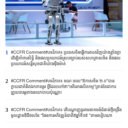
1
#CCFR Comment#បទវិភាគ៖ ប្រទេសចិនធ្វើការតបតវិញយ៉ាងខ្លាំងក្លា
ដើម្បីគាំពារសិទ្ធិ និងផលប្រយោជន៍ស្របច្បាប់របស់សហគ្រាសចិន និងផល
ប្រយោជន៍សន្តិសុខជាតិយ៉ាងម៉ឺងម៉ាត់
2
#CCFR Comment#បទវិភាគ៖ ខណៈពេល“ឱកាសចិន ២.០”បាន
ក្លាយជាគំនិតឯកភាពរួម អ្វីដែលហៅថា“អតិរេកផលិតកម្ម”គ្រាន់តែជាការ
ព្រួយបារម្ភខាងនយោបាយប៉ុណ្ណោះ
3
#CCFR Comment#បទវិភាគ៖ តើបណ្តាញទូរគមនាគមន៍ជំនាន់ថ្មីពង្រឹង
មូលដ្ឋានឌីជីថលនៃ “ផែនការអភិវឌ្ឍន៍ជាតិ៥ឆ្នាំទី១៥ ”តាមរបៀបណា