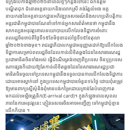
ទីក្រុងប៉េកាំង​ឆ្នាំ​២០២៦នាពេលថ្មីៗកន្លងទៅនេះ ឯកឧត្តម
បណ្ឌិតជុក ជំនោរ​អគ្គនាយកនិង​លោកស្រី គង់​រ័ត្ន​លំអង ​​អគ្គ
នាយករង​នៃ​អគ្គនាយកដ្ឋាន​​អភិវឌ្ឍទេសចរណ៍​និង​សហប្រតិបត្តិការ​​
អន្តរជាតិ​កម្ពុជាបានណែនាំទៅកាន់អ្នកសារព័ត៌មានថា កម្ពុជានឹង
សាកល្បង​អនុវត្ត​គោល​នយោបាយលើកលែងទិដ្ឋាការចំពោះ
ពលរដ្ឋចិនចាប់ពីថ្ងៃទី១៥ខែមិថុនាដល់ថ្ងៃទី១៥ខែតុលា​
ឆ្នាំ២០២៦ខាងមុខ។ រាជរដ្ឋាភិបាល​កម្ពុជា​អនុញ្ញាត​ដាក់​ឱ្យ​លើក​លែង​
ទិដ្ឋាការ​សម្រាប់​ពលរដ្ឋចិនដែលកាន់លិខិតឆ្លងដែននៃសាធារណរដ្ឋ
ប្រជាមានិតចិនទាំងអស់ ធ្វើដំណើរ​ត្រង់​ចេញពីប្រទេស ចិន​ឬប្រទេស​
ណា​ផ្សេង​ក៏​ដោយ​ឱ្យ​តែ​កាន់​លិខិត​ឆ្លង​ដែន​នៃ​សាធារណរដ្ឋប្រជា
មានិតចិន​ចូលទៅប្រទេសកម្ពុជានឹងទទួលបានការលើកលែងទិដ្ឋាការ
ដោយអាចស្នាក់នៅ ក្នុង​ប្រទេសកម្ពុជាបានចំនួន១៤ថ្ងៃ ដោយ​ពុំ​តម្រូវ​
ឱ្យ​មាន​ពាក្យ​ស្នើសុំនិងពុំមាន​បង់កម្រៃដោយគ្រាន់តែបំពេញកាត
មកដល់អេឡិចត្រូនិក(E-arrival card)។ ក្នុងកំឡុងពេលសុពល
ភាព​នៃការអនុវត្តនេះ​ ភ្ញៀវទេសចរចិនអាចអញ្ជើញ ទៅកម្ពុជាប៉ុន្មាន
លើកក៏បាន ។