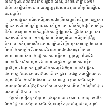
លិខិតឆ្លងដែនចិនបានកើនឡើងពីលេខរៀងទី​៧២​នាឆ្នាំ២០២១​
ដល់លេខរៀង​ទី​៦០​នាពេលបច្ចុប្បន្នដែលមានគុណតម្លៃកើនឡើងជា
បន្តបន្ទាប់​។
អ្នកសង្កេតការណ៍​មកពីប្រទេសជាច្រើនសម្គាល់ឃើញថា តម្រូវការ​
ធ្វើ​ទេសចរណ៍​នៅ​ក្រៅប្រទេសរបស់អ្នកទេសចរចិនកំពុងផ្តល់ការគាំទ្រ
ដ៏សំខាន់សម្រាប់ការអភិវឌ្ឍ​និង​ការធ្វើឱ្យប្រសើរឡើងនៃឧស្សាហកម្ម
ទេសចរណ៍ពិភពលោក។ រដ្ឋាភិបាល​និង​ស្ថាប័ន​ពាក់​ព័ន្ធ​នៅជុំវិញ
ពិភពលោក​កំពុងចាត់វិធានការជាច្រើន​ដើម្បី​ឱប​ក្រសោប​ភ្ញៀវ​ទេសចរ​
ចិន​យ៉ាង​កក់ក្តៅ។ វិធានការទាំងនេះមានដូចជា​ការផ្តល់គោល
នយោបាយ​លើកលែង​ទិដ្ឋាការ ការ​បង្កើ​នភាពញឹកញាប់នៃជើង​
ហោះហើរ ការ​កែលម្អភាពងាយស្រួលក្នុងការទូទាត់ ​ការបង្កើន
ប្រសិទ្ធភាព​នៃផ្លាកសញ្ញាចិននិងការពង្រឹងកិច្ចសហប្រតិបត្តិការ
ជាមួយ​ស្ថាប័ន​ទេសចរណ៍ចិនជាដើម​។ ក្នុងនាមជាប្រភពភ្ញៀវទេសចរ
អន្តរជាតិធំជាងគេនិង​ជា​គោល​ដៅ​សំខាន់មួយ ប្រទេសចិនកំពុង
បំពេញ​បន្ថែមជំនឿចិត្តនិងកម្លាំង​ចលករ​ក្នុង​ការ​ងើប​ឡើង​វិញ​​នៃ​ទីផ្សារ
ទេសចរណ៍ពិភពលោក។
ម៉្យាងវិញទៀតក្នុងប៉ុន្មានឆ្នាំចុង​​ក្រោយនេះ គោលនយោបាយ​លើក​
លែង​ទិដ្ឋាការ​របស់​ប្រទេស​ចិនក៏បានពង្រីកក្របខ័ណ្ឌ​ជាបន្តបន្ទាប់