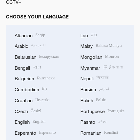
CCTV+
CHOOSE YOUR LANGUAGE
Shqip
ລາວ
Albanian
Lao
العربية
Bahasa Melayu
Arabic
Malay
Беларуская
Монгол
Belarusian
Mongolian
বাংলা
မြန်မာဘာသာ
Bengali
Myanmar
Български
नेपाली
Bulgarian
Nepali
ខ្មែរ
فارسی
Cambodian
Persian
Hrvatski
Polski
Croatian
Polish
Český
Português
Czech
Portuguese
English
پښتو
English
Pashto
Esperanto
Română
Esperanto
Romanian