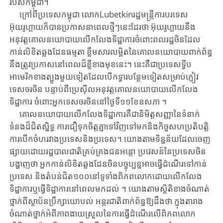
របស់កម្ពុជា​។
ក្រៅពីប្រទេសកម្ពុជា លោកLubetkinរដ្ឋមន្ត្រីការបរទេស
អ៊ុយរូហ្គាយក៏បានប្រកាស​នាពេលថ្មីៗនេះដែរថា អ៊ុយរូហ្គាយនឹង
អនុវត្តគោលនយោបាយលើកលែងទិដ្ឋាការចំពោះ​ពលរដ្ឋចិនដែល
កាន់លិខិតឆ្លងដែនធម្មតា ខ្លឹមសារ​លម្អិត​នៃ​គោលនយោបាយ​ពាក់ព័ន្ធ
​នឹង​ត្រូវ​ប្រកាស​នៅពេលដ៏ខ្លីខាងមុខនេះ។ នេះ​គឺជា​ប្រទេស​ទ្វីប​
អាមេរិក​ខាង​ត្បូង​មួយ​ទៀត​ដែល​​​បើកទ្វារបន្ថែមទៀតសម្រាប់ភ្ញៀវ
ទេសចរចិន​ បន្ទាប់​ពី​ប្រេស៊ីល​អនុវត្ត​គោល​នយោបាយ​លើកលែង
ទិដ្ឋាការ ចំពោះ​អ្នកទេសចរចិននៅថ្ងៃទី១១​ខែឧសភា ។
គោលនយោបាយលើកលែងទិដ្ឋាការគឺជានិមិត្តសញ្ញា​នៃទំនាក់
ទំនងដ៏ជិតស្និទ្ធ ការជឿទុកចិត្តគ្នាទៅវិញទៅមកនិងកិច្ចសហប្រតិបត្តិ
ការបើកចំហរវាងប្រទេសនិង​ប្រទេស។ យោងតាមទិន្នន័យដែលចេញ
ផ្សាយដោយរដ្ឋបាលជាតិគ្រប់គ្រងជនអន្តោ ប្រវេសន៍នៃប្រទេស​ចិន
បង្ហាញថា អ្នកកាន់​លិខិត​ឆ្លង​ដែន​ចិន​បច្ចុប្បន្ន​អាច​ធ្វើ​ដំណើរ​ទៅ​កាន់​
ប្រទេស និងតំបន់ជិត​១០០​នៅ​ទូទាំង​ពិភពលោក​ដោយ​លើក​លែង​
ទិដ្ឋាការ​ឬ​ធ្វើ​ទិដ្ឋាការ​​នៅពេលមកដល់​ ។ យោងតាមស្ថិតិខាងចំណាត់
ថ្នាក់ពីស្ថាប័នប្រឹក្សាយោបល់ អន្តរជាតិពាក់ព័ន្ធឱ្យដឹងថា ក្នុងតារាង
ចំណាត់ថ្នាក់អំពីភាពងាយស្រួលនៃ​ការ​ធ្វើ​ដំណើរ​លើ​ពិភពលោក