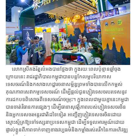
លោកស្រីគង់​រ័ត្ន​លំអងបាន​ថ្លែង​ថា ក្នុងរយៈពេលប៉ុន្មានឆ្នាំចុង
ក្រោយនេះ រាជ​​រដ្ឋាភិបាល​កម្ពុជា​បាន​បន្ត​កែ​លម្អ​បរិយាកាស​
ទេសចរណ៍​និង​កសាង​ហេដ្ឋា​រចនា​សម្ព័ន្ធ​ព្រម​ទាំង​បាន​លើកកម្ពស់
គុណភាពសេវាកម្មទេសចរណ៍ ដើម្បីផ្តល់​ជូនភ្ញៀវ​ទេសចរ​បរទេស​នូវ​
ការ​ដ​កបទពិសោធពីទេសចរណ៍ចម្រុះ។ ក្នុង​ពេល​ជាមួយ​គ្នានេះ​កម្ពុជា​
បាន​ចាត់​វិធានការ​ផ្សេង​ៗ ដើម្បីធានា​សុវត្ថិភាព​របស់​ភ្ញៀវ​ទេសចរ​ចិន​
និង​អ្នកទេសចរ​អន្តរជាតិ​ដទៃទៀត អញ្ជើញភ្ញៀវទេសចរចិនដោយ
ស្មោះស្ម័គ្រឱ្យទៅទស្សនាប្រទេសកម្ពុជា ដើម្បី​ទទួល​អារម្មណ៍​ដោយ
ផ្ទាល់​ខ្លួនពីភាពទាក់ទាញខាងវប្បធម៌និងកម្លាំងរស់រវើកនៃ​ការ​អភិវឌ្ឍ​