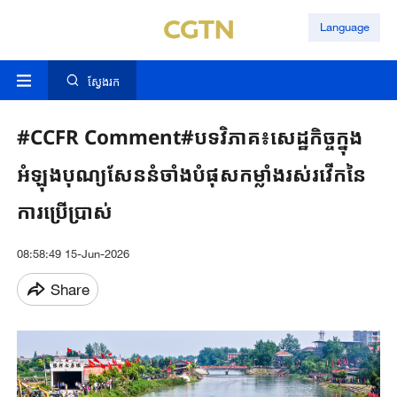
Language
ស្វែងរក
#CCFR​ Comment#​បទវិភាគ៖​សេដ្ឋកិច្ច​ក្នុង​
អំឡុង​បុណ្យសែននំចាំងបំផុសកម្លាំងរស់រវើកនៃ​
ការ​ប្រើប្រាស់​
08:58:49 15-Jun-2026
Share