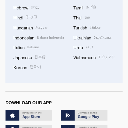
עברית
தமிழ்
Hebrew
Tamil
हिन्दी
ไทย
Hindi
Thai
Magyar
Türkçe
Hungarian
Turkish
Bahasa Indonesia
Українська
Indonesian
Ukrainian
Italiano
اردو
Italian
Urdu
日本語
Tiếng Việt
Japanese
Vietnamese
한국어
Korean
DOWNLOAD OUR APP