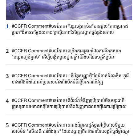
1
#CCFR Comment#បទវិភាគ៖"ខ្សែសង្វាក់ចិន"បានផ្តល់"ភាពប្រាកដ
ប្រជា"ដ៏មានតម្លៃដល់ការរក្សាស្ថិរភាពនៃខ្សែសង្វាក់ផ្គត់ផ្គង់សកល
2
#CCFR ​Comment#បទវិភាគ​៖​ពង្រឹង​ការ​គ្រោងផែន​ការ​និង​កសាង​​​
"បណ្តាញចំនួន​៦" ​ដើម្បី​បង្កើ​ត​មូលដ្ឋានគ្រឹះ​ដ៏រឹងមាំ​នៃសេដ្ឋកិច្ចចិន​
3
#CCFR ​Comment#បទវិភាគ​៖​ “និមិត្តសញ្ញាថ្មី”នៃ​ទំនាក់ទំនង​ចិន-កូរ៉េ
ខាងជើង​នឹង​ណែនាំ​ប្រ​ទេស​ទាំងពីរ​បើកទំព័រថ្មីនៃ​ការអភិវឌ្ឍ​
4
#CCFR ​Comment#បទវិភាគ​៖​ពិព័រណ៍​ទំនិញ​ប្រើប្រាស់​ចិនអន្តរជាតិ​
ត្រួសត្រាយ​អនាគតថ្មីនៃ​ការប្រើប្រាស់​និងជំរុញ​ភាគលាភថ្មី​នៃការប្រើប្រាស់​
5
#CCFR ​Comment#បទវិភាគ​៖តារាងពិន្ទុ​សេដ្ឋកិច្ច​នៅត្រីមាសទីមួយ​
របស់ចិន ​"លើសពី​ការរំពឹងទុក"​ ដែលបង្ហាញពី​ភាពធន់​នៃសេដ្ឋកិច្ចដ៏ខ្លាំងក្លា​