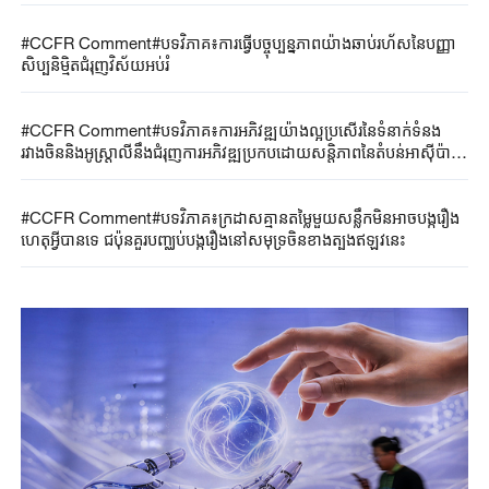
#CCFR​ Comment#​បទវិភាគ​៖​ការ​ធ្វើ​បច្ចុប្បន្នភាព​យ៉ាង​ឆាប់​រហ័ស​នៃ​​បញ្ញា
សិប្បនិម្មិត​ជំរុញវិស័យ​អប់រំ​​
#CCFR​ Comment#​បទវិភាគ​៖​ការ​អភិវឌ្ឍ​យ៉ាង​ល្អប្រសើរ​នៃ​ទំនាក់ទំនង​
រវាងចិននិង​អូស្ត្រាលី​នឹ​ង​ជំរុញ​ការអភិវឌ្ឍ​ប្រកបដោយ​សន្តិភាពនៃ​តំបន់អាស៊ី​ប៉ា
ស៊ីហ្វិក​រហូតដល់​ទូទាំង​ពិភពលោ​ក​​
#CCFR​ Comment#​បទវិភាគ៖ក្រដាសគ្មានតម្លៃមួយសន្លឹកមិន​អាច​បង្ករឿង​
ហេតុអ្វីបានទេ ជប៉ុន​គួរ​បញ្ឈប់បង្ករឿងនៅសមុទ្រចិនខាងត្បូងឥឡូវនេះ