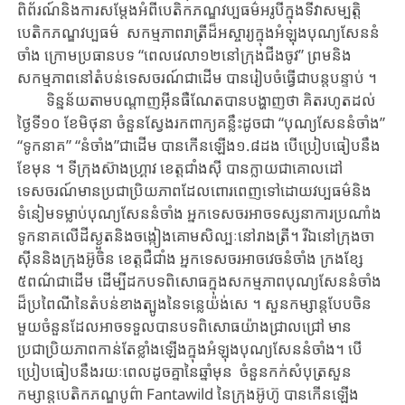
ពិព័រណ៍និងការសម្តែងអំពីបេតិកភណ្ឌវប្បធម៌អរូបីក្នុង​ទីវាសម្បតិ្ត
បេតិកភណ្ឌវប្បធម៌ សកម្មភាពរាត្រីដ៏អស្ចារ្យក្នុង​អំឡុង​បុណ្យសែននំ
ចាំង ក្រោម​ប្រធានបទ “ពេល​វេលា​១២នៅក្រុង​ជីងចូវ” ព្រមនិង​
សកម្មភាព​នៅ​តំបន់ទេសចរណ៍ជាដើម​ បាន​រៀបចំធ្វើ​ជា​បន្តបន្ទាប់ ។
ទិន្នន័យ​តាម​បណ្តាញអ៊ីនធឺណែត​បាន​បង្ហាញ​ថា គិតរហូត​ដល់​
ថ្ងៃទី​១០ ខែ​មិថុនា ចំនួន​ស្វែង​រក​ពាក្យ​គន្លឹះ​ដូច​ជា “បុណ្យសែននំចាំង”
“ទូកនាគ” “នំចាំង”ជា​ដើម​ បាន​កើន​ឡើង​១.៨ដង បើ​ប្រៀបធៀបនឹង​
ខែ​មុន​ ។ ទីក្រុងស៊ាងហ្គ្រាវ ខេត្តជាំងស៊ី បានក្លាយជាគោលដៅ
ទេសចរណ៍មាន​ប្រជាប្រិយភាពដែល​ពោរពេញទៅដោយវប្បធម៌និង​
ទំនៀមទម្លាប់​បុណ្យ​សែន​នំចាំង អ្នក​ទេសចរ​អាច​ទស្សនាការប្រណាំង
ទូកនាគលើដីស្ងួតនិងចង្កៀងគោមសិល្បៈនៅ​រាងត្រី។ រីឯនៅក្រុងចា
ស៊ី​ន​និង​ក្រុង​​អ៊ូចិន​ ខេត្ត​ជឺជាំង អ្នក​ទេសចរ​អាច​វេចនំចាំង ក្រងខ្សែ​
៥ពណ៌ជាដើម​ ដើម្បី​ដក​បទ​ពិសោធក្នុង​សកម្មភាពបុណ្យសែន​នំចាំង​
ដ៏​ប្រពៃណីនៃតំបន់​ខាង​ត្បូង​នៃ​ទន្លេយ៉ង់សេ ។ សួនកម្សាន្តបែបចិន
មួយចំនួនដែលអាច​ទទួល​បាន​បទ​ពិសោធ​យ៉ាង​ជ្រាលជ្រៅ​ មាន​
ប្រជាប្រិយភាព​កាន់តែខ្លាំង​ឡើង​ក្នុងអំឡុងបុណ្យសែន​នំចាំង។ បើ
ប្រៀបធៀបនឹង​រយៈពេល​ដូ​ចគ្នា​នៃ​ឆ្នាំ​មុន​ ចំនួន​កក់សំបុត្រសួន
កម្សាន្តបេតិកភណ្ឌបូព៌ា Fantawild នៃក្រុងអ៊ូហ៊ូ បាន​កើន​ឡើង​