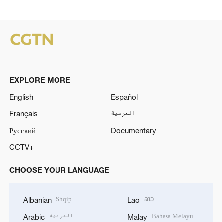
EXPLORE MORE
English
Español
Français
العربية
Русский
Documentary
CCTV+
CHOOSE YOUR LANGUAGE
Shqip
ລາວ
Albanian
Lao
العربية
Bahasa Melayu
Arabic
Malay