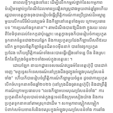
នា​ពេល​ថ្មីៗ​កន្លង​ទៅនេះ ដើម្បី​លើក​កម្ពស់​ថ្នាក់​នៃសកម្មភាព
ទំនៀមទម្លាប់ប្រពៃណីដែលមាន​ប្រវត្តិសាស្ត្រ​ជាង​មួយពាន់​ឆ្នាំ​រួចហើយ​
រដ្ឋបាល​ខេត្ត​ក្វាងទុង​បាន​រៀបចំធ្វើ​ព្រឹត្តិការណ៍ការ​ប្រើប្រាស់ដ៏អស្ចារ្យ​
មួយ​លើក​លើវិស័យ​វប្បធម៌ និង​កីឡានៅខេត្ត​ទាំង​មូល​ ក្រោម​ប្រធាន​
បទ “ការប្រណាំងទូកនាគ”។ ​តាមដំណឹងបានឱ្យដឹងថា ក្នុង​រយៈពេល​
ពីខែ​មិថុនា​ដល់​ខែ​កក្កដាប៉ុណ្ណោះ ខេត្ត​ក្វាងទុង​ក៏បាន​រៀបចំ​ការ​ប្រកួត​
ទូកនាគចំនួនជាង​២រយ​ផ្នែក និង​ការ​ប្រកួត​ប្រជែង​កីឡា​លើ​សពី​៥រយ​
លើក​ អ្នក​ចូល​ចិត្ត​កីឡា​ចំនួន​ជិត​១០ម៉ឺននាក់​ បាន​ចែវទូកប្រកួត
ប្រជែង​ ហើយ​ព្រឹត្តិការណ៍ទាំង​នេះ​បាន​ធ្វើ​ឡើង​នៅ​ទន្លេ បឹង និងស្រះ
ទឹកនៃទីក្រុង​ចំនួន​២១ទាំង​អស់​ក្នុ​ងខេត្ត​នេះ ។
ដោយ​ឡែក​ នាយក​ដ្ឋាន​ទេសចរណ៍វប្បធម៌នៃ​ខេត្តហ៊ូប៉ី បាន​ដាក់​
ចេញ​ “មគ្គុទ្ទេសក៍ទេសចរណ៍នៅ​ក្រុងជីងចូវក្នុង​អំឡុង​បុណ្យសែននំ
ចាំង​​” ហើយ​ក៏បាន​រៀបចំព្រឹតិ្តការណ៍កីឡាមួយ​ចំនួន​ ដូច​ជា​ការ​ប្រកួត​
បើក​ចំហ​​ទូក​នាគចិន​ឆ្នាំ​២០២៦ (នៅ​ក្រុងជីងចូវ​ខេត្តហ៊ូប៉ី) និង​ជា​ព្រឹតិ្ត
ការណ៍​ក្រោ​មប្រធាន​បទ “លេង​កីឡា​អបអរ​បុណ្យសែន​នំចាំង” ការ
ប្រកួតលីគកំពូលបាល់ទាត់ក្នុងផ្ទះទល់នឹងក្រុម​សៀងយ៉ាង និង​ការ​
ប្រកួត​ទូក​នា​គ​នៅតាម​ស្រុក​ជា​ដើម​ ។ សកម្មភាពស្លៀកសម្លៀក
បំពាក់សម័យចានគ័រនិង​ថតរូប​ក្នុង​អំឡុង​បុណ្យសែននំចាំង ការតាំង