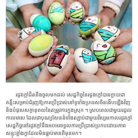
រដូវ​ក្តៅ​ជិត​នឹង​ចូល​មក​ដល់​ សេដ្ឋកិច្ច​នៃ​រដូង​ក្តៅ​បាន​ក្លាយ​ជា​
គន្លឹះ​សម្រាប់​ជំរុញឱ្យការ​ប្រើប្រាស់​នៅទូទាំង​ប្រទេស​ចិន​ងើបឡើង​វិញ​
និង​បំផុសសក្តានុពលនៃ​តម្រូវ​ការ​ក្នុង​ស្រុក​ ។ ស្របពេលជាមួយរដូល
កាលមាស ​ដែលជា​បុណ្យ​សែន​នំចាំង​តភ្ជាប់​ជា​មួយ​វិស្សមកាលរដូវក្តៅ
សេដ្ឋកិច្ច​នៅរដូវក្តៅ​នឹង​អបអរទទួល​ការ​ប្រើប្រាស់​ប្រកបដោយភាព
សន្ទុះខ្លាំង​ក្លាដែល​មិនធ្លាប់មានពីមុនមក។