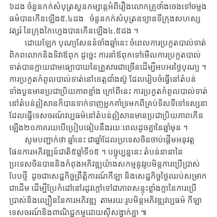
៦ដង​ ចំនួន​កក់សំបុត្រសួនកម្សាន្តអំពីរឿងលោកគ្រូថាំងចេងទៅចម្លង
ធម៌បាន​កើន​ឡើង​៥.៤ដង ចំនួន​កក់សំបុត្រឧទ្យានទីក្រុងសហស្ស
វត្សរ៍ នៃក្រុងកៃហ្វេងបាន​កើន​ឡើង​៤.៥ដង ។
ដោយ​ឡែក​ បុណ្យ​សែន​នំចាំង​ឆ្នាំ​នេះ ចំ​ពេល​ការប្រកួតបាល់ទាត់
ពិភពលោកនិង​ទិវា​ឪពុក ដូច្នេះ ការ​នាំ​ឪពុកទៅមើល​ការ​ប្រកួត​បាល់​
ទាត់​បាន​ក្លាយ​ជា​មធ្យោបាយ​នៃគ្រួសារ​ជា​ច្រើន​ដើម្បី​អបអរ​ថ្ងៃ​បុណ្យ ។
ការប្រកួតកំពូលបាល់ទាត់នៅខេត្ត​ជាំងស៊ូ ដែល​រៀប​ចំ​ធ្វើ​នៅតំបន់​
ទាំង​បួន​មានប្រជាប្រិយភាព​ខ្លាំង​ ក្រៅពីនេះ ការប្រកួតកំពូលបាល់ទាត់
នៅតំបន់​ឦសានក៏បាន​ទាក់ទាញអ្នកគាំទ្រមកពីគ្រប់ទិសទីទៅ​ទស្សនា​
ដែលធ្វើ​ទេសចរណ៍វប្បធម៌នៅតំបន់​​ឦសានមាន​ប្រជាប្រិយភាព​កើន​
ឡើង​២០ភាគរយ​បើប្រៀបធៀបនឹង​រយៈពេល​ដូ​ច​គ្នា​នៃ​ឆ្នាំ​មុន​ ។
សូមបញ្ជាក់ថា ឆ្នាំ​នេះ ជាឆ្នាំដែលប្រទេសចិនចាប់ផ្តើមអនុវត្ត
ផែនការអភិវឌ្ឍន៍ជាតិ៥ឆ្នាំទី១៥ ។ បច្ចុប្បន្ន​នេះ តំបន់​នានា​នៃ​
ប្រទេសចិន​បាន​និង​កំពុង​អភិវឌ្ឍយ៉ាងសកម្មនូវរូបមិន្ត​​ការ​ប្រើប្រាស់
បែប​ថ្មី ដូចជាសេដ្ឋកិច្ចព្រឹត្តិការណ៍កីឡា និងសេដ្ឋកិច្ចថ្ងៃឈប់សម្រាក
ជាដើម​ ដើម្បី​ប្រែ​កំដៅ​នៅរដូវ​ក្តៅ​ទៅជា​ភាពសន្ទុះខ្លាំងក្លានៃ​ការ​ប្រើ
ប្រាស់​និង​ល្បឿន​នៃ​ការ​អភិវឌ្ឍ​ តាមរយៈ​រូបមិន្ត​អភិវឌ្ឍ​វប្បធម៌ កីឡា
ទេសចរណ៍​និង​ពាណិជ្ជកម្ម​ដោយ​ស៊ីសង្វាក់​គ្នា ៕