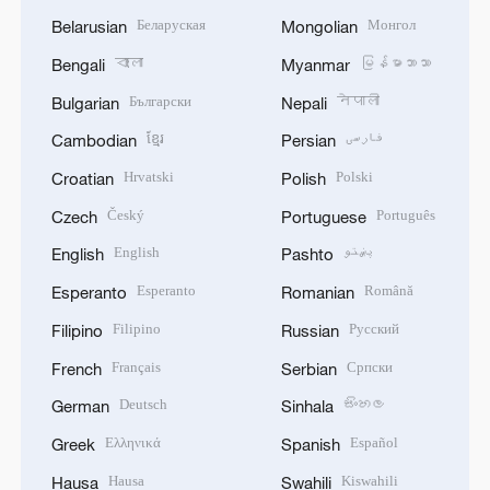
Беларуская
Монгол
Belarusian
Mongolian
বাংলা
မြန်မာဘာသာ
Bengali
Myanmar
Български
नेपाली
Bulgarian
Nepali
ខ្មែរ
فارسی
Cambodian
Persian
Hrvatski
Polski
Croatian
Polish
Český
Português
Czech
Portuguese
English
پښتو
English
Pashto
Esperanto
Română
Esperanto
Romanian
Filipino
Русский
Filipino
Russian
Français
Српски
French
Serbian
Deutsch
සිංහල
German
Sinhala
Ελληνικά
Español
Greek
Spanish
Hausa
Kiswahili
Hausa
Swahili