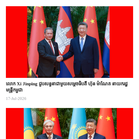
លោក Xi Jinping ជួបសន្ទនាជាមួយសម្តេចធិបតី ហ៊ុន ម៉ាណែត នាយករដ្ឋ
មន្ត្រីកម្ពុជា
17-Jul-2026