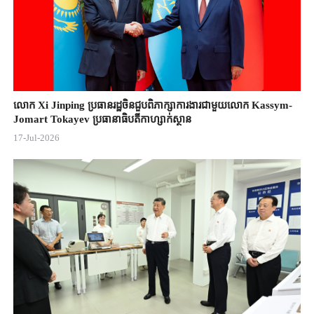
លោក Xi Jinping ប្រធានរដ្ឋចិន​ជួបពិភាក្សា​ការងារជាមួយ​លោក Kassym-
Jomart ​Tokayev ​ប្រធានាធិបតី​កាហ្សាក់ស្ថាន​
17-Jul-2026