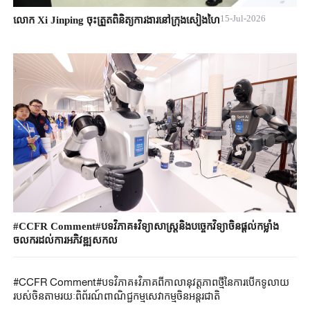
15-Jul-2026
លោក Xi Jinping ចុះត្រួតពិនិត្យការងារនៅក្រុងសៀងហៃ
#CCFR​ Comment#​បទវិភាគ​៖​វិទ្យាសាស្ត្រនិង​បច្ចេកវិទ្យាចិន​ផ្តល់​កម្លាំង
ចលករ​ដល់ការអភិវឌ្ឍសកល​
#CCFR​ Comment#​បទវិភាគ​៖​វិភាគពី​កាលានុវត្តភាពថ្មីនៃ​ការបើកទូលាយ​
របស់ចិន​តាមរយៈ​ពិព័រណ៍​ពាណិជ្ជកម្ម​សេវាកម្ម​ចិន​អន្តរជាតិ​