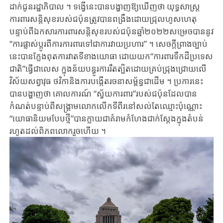
ដាក់​​ជូន​​រដ្ឋាភិបាល​ ។ ទង្វើ​នេះបាន​បង្ហាញឱ្យ​ឃើ​ញ​ថា យុទ្ធសា​ស្រ្ត
ការពារ​សន្តិសុខ​របស់​ជប៉ុន​ត្រូវ​បាន​​ពង្រឹងដោយ​ជ្រុលហូសហេតុ
បន្ទាប់ពី​ឯកសារ​កា​រពារ​សន្តិសុខ​របស់​ជប៉ុន​ឆ្នាំ​២០២២សម្រេចបាន​នូវ​​
“ការផ្លាស់ប្តូរពីការការពារទៅជាការវា​យប្រហារ” ។ សេចកី្ត​ព្រាង​ច្បា​ប់
នេះ​បាន​ក្លែងពុតការវាតទីខាងយោធា ដោយ​យ​ក“កា​រ​ពា​រ​ទឹកដី​ប្រទេស​
ជាតិ”ធ្វើ​ជា​លេស ក្នុង​ន័យ​​បន្ធូរការរឹតត្បិតដោយ​គ្រប់ជ្រុងជ្រោយលើ​
វិស័យ​ស​ព្វាវុធ ថវិកា​និង​ការបង្កើត​រចនា​សម្ព័ន្ធ​ជា​ដើម​ ។ ប្រការ​នេះ​
បាន​បង្ហាញថា គោ​ល​ការណ៍​ “ស្វ័​យ​ការពារ”របស់​ជប៉ុន​ដែល​បាន
កំណត់​បន្ទាប់ពី​សង្គ្រាម​លោក​លើក​ទីពីរនៅសល់តែឈ្មោះប៉ុណ្ណោះ
“យោធា​និយម​បែប​ថ្មី​”បាន​ក្លាយ​ជា​គំរាម​កំហែង​ជាក់ស្តែង​ក្នុង​តំបន់​
រហូតដល់​ពិភពលោក​​រួចហើយ ។