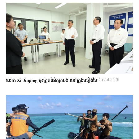
15-Jul-2026
លោក Xi Jinping ចុះត្រួតពិនិត្យការងារនៅក្រុងសៀងហៃ