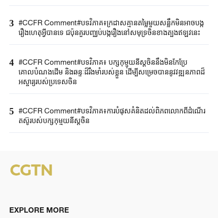
3
#CCFR​ Comment#​បទវិភាគ៖ក្រដាសគ្មានតម្លៃមួយសន្លឹកមិន​អាច​បង្ក
រឿង​ហេតុអ្វីបានទេ ជប៉ុន​គួរ​បញ្ឈប់បង្ករឿងនៅសមុទ្រចិនខាងត្បូងឥឡូវនេះ
4
#CCFR Comment#បទវិភាគ៖ បក្សកុម្មុយនីស្តចិននឹងមិនកែប្រែ
គោលបំណងដើម និងឆន្ទៈដ៏រឹងមាំរបស់ខ្លួន ដើម្បីសម្រេចបាននូវវឌ្ឍនភាពដ៏
អស្ចារ្យរបស់ប្រទេសចិន
5
#CCFR Comment#បទវិភាគ៖ការបំផុសគំនិតដល់ពិភពលោកពីដំណើរ
តស៊ូរបស់បក្សកុម្មុយនីស្តចិន
EXPLORE MORE