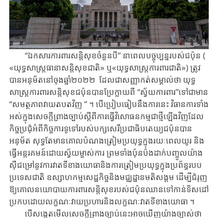
“ឯកសារ​ការពារសន្តិសុខ​ចំនួន​បី​” នា​ពេល​បច្ចុប្បន្ន​របស់​ជប៉ុន​ (
«យុទ្ធសាស្រ្ត​ធានា​ស​ន្តិ​សុខ​ជាតិ» ឬ«យុទ្ធសាស្ត្រ​ការពារជាតិ»​) ត្រូវ​
បាន​អនុម័ត​នៅចុង​ឆ្នាំ​២០២២ ដែល​​ជា​ស​ញ្ញា​​កត់​សម្គាល់ថា យុទ្ធ
សាស្ត្រ​ការពារ​សន្តិសុខ​ជប៉ុនបាន​ប្រែក្លាយពី “ស្វ័យការពារ​”ទៅជា​មា​ន​
“សមត្ថភាពវាយ​តបតវិញ ” ។ បើប្រៀបធៀបនឹង​ការ​នេះ វិធានការទាំង​
អស់​ក្នុង​សេចក្តីព្រាង​ច្បាប់ស្តីពី​ការ​ធ្វើវិសោធនកម្មជា​ថ្មីឡើងវិញ​ដែល​
កិច្ច​ប្រជុំ​អំពីកិច្ចការ​ទូទៅ​របស់​​បក្សសេ​រីប្រជាធិបតេយ្យជប៉ុន​បាន
អនុម័ត សុទ្ធតែ​មាន​គោលបំណង​ត្រៀមប្រយុទ្ធ​ក្នុង​រយៈពេ​ល​​​យូរ និង​
ធ្វើ​អន្តរគមន៍​ដោយស្វ័យ​ម្ចាស់ការ ព្រមទាំង​ប៉ុនប៉ងដាក់​បញ្ចូលយ៉ាង​
ស៊ីជម្រៅនូវ​​កា​​រ​​វាតទីខាង​យោធានិង​កា​រត្រៀម​ប្រយុទ្ធ​ក្នុងប្រព័ន្ធ​របប
ប្រទេស​ជាតិ​ ឧស្សាហកម្ម​សេដ្ឋកិ​ច្ច​​និង​មជ្ឈដ្ឋាន​មតិ​សង្គម​ ដើម្បីជំរុញ​
ឱ្យ​គោលនយោបាយ​ការពារ​សន្តិសុខ​របស់​ជប៉ុនឈា​ន​​​ទៅកាន់ទិសដៅ​
ប្រក​បដោយ​​លក្ខណៈវាយ​ប្រហារនិង​លក្ខណៈវាតទីខាង​យោធា ។
បើសង្កេត​មើល​សេចក្តី​ព្រាង​ច្បាប់នេះអាច​ឃើញយ៉ាង​ច្បាស់​ថា