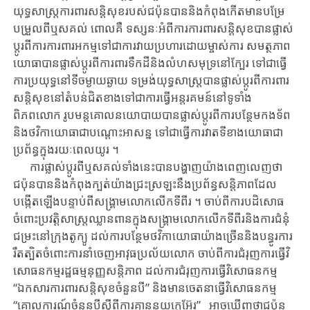
យុទ្ធសាស្ត្រ​ការពារ​ស​ន្តិសុខ​របស់​ជប៉ុន​បាន​និង​កំពុង​កើតមាន​បម្រែ
បម្រួល​ពីឬសគល់ ពោលគឺ ទស្សនៈអំពី​កា​រ​ការពារ​សន្តិសុខ​បាន​ផ្លាស់
ប្តូរពីការការពារអកម្មទៅជាការវាយប្រហារដោយ​ម្ចាស់ការ ស​ម​​ត្ថភាព
យោធា​បាន​ផ្លាស់ប្តូរ​ពី​ការ​ពារទឹក​ដី​និង​លំហសមុទ្រនៅក្បែរ ទៅជា​ធ្វើ​
ការ​ប្រយុទ្ធ​នៅ​ទីចម្ងា​យ​ឆ្ងាយ​ ទម្រង់​យុទ្ធសាស្ត្រ​បាន​ផ្លាស់ប្តូរ​ពី​ការពារ​
សន្តិសុខ​នៅតំបន់​ជិត​ខាង​ទៅជា​ការ​ធ្វើ​អន្តរគមន៍​នៅទូទាំង​
ពិភពលោក រូបមន្ត​គោលនយោបាយ​បាន​ផ្លាស់ប្តូរ​ពី​ការ​បន្ថែ​ម​​កងទ័ព
និង​ថវិកា​យោធា​ជា​បណ្តោះអាសន្ន​ ទៅជា​ធ្វើ​ការ​វាតទីខាង​យោធាជា
ប្រព័ន្ធ​ក្នុង​រយៈ​ពេល​យូរ ។
ការ​ផ្លាស់ប្តូរ​ពីឬសគល់​ទាំង​នេះ​បាន​បង្ហាញយ៉ាង​ពេញលេញ​ថា
ជប៉ុន​បាន​និង​កំពុង​ក្ប​ត់យ៉ាង​ជ្រះស្រឡះនឹង​ប្រព័ន្ធសន្តិភាព​ដែ​ល​
បង្កើតឡើងបន្ទាប់ពី​សង្គ្រាម​លោក​លើកទីពីរ ។​ ចាប់ពីការ​បដិសោធ
ចំពោះ​ប្រវត្តិសាស្ត្រ​ឈ្លានពាន​ក្នុង​សង្គ្រាម​លោក​លើក​ទីពីរនិង​ការជំ​នុំ​
ជម្រះនៅក្រុងតូក្យូ ដល់ការ​បន្ថែម​ថវិកា​យោធា​យ៉ាង​ច្រើន​និង​បន្ធូរ​ការ​
រឹតត្បិត​ចំពោះការនាំ​ចេញអាវុធប្រល័យ​លោក ចាប់ពីការ​​ជំរុញការធ្វើ​វិ
សោធនកម្មរដ្ឋ​ធម្ម​នុញ្ញសន្តិភាព ដល់​ការ​ជំរុញការធ្វើ​វិសោធនកម្ម
“ឯកសារការពារសន្តិសុខ​ចំនួនបី” និងមាន​ចេតនា​ធ្វើ​វិសោធនកម្ម
“គោលការណ៍ចំនួនបីស្តីពីការគ្មាននុយក្លេអ៊ែរ” អាច​ឃើញថាជប៉ុន​