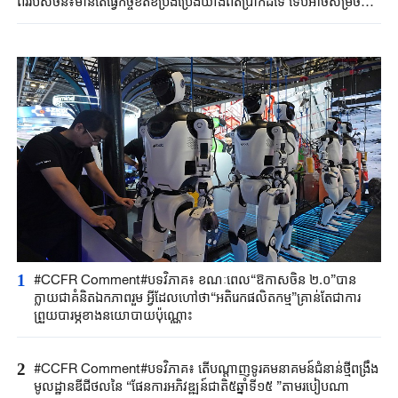
ពីររបស់ចិន៖មានតែធ្វើកិច្ចខិតខំប្រឹងប្រែងយ៉ាងពិតប្រាកដទេ ទើបអាចសម្រចបាន
នូវសមិទ្ធផលពិតប្រាកដ
1
#CCFR Comment#បទវិភាគ៖ ខណៈពេល“ឱកាសចិន ២.០”បាន
ក្លាយជាគំនិតឯកភាពរួម អ្វីដែលហៅថា“អតិរេកផលិតកម្ម”គ្រាន់តែជាការ
ព្រួយបារម្ភខាងនយោបាយប៉ុណ្ណោះ
2
#CCFR Comment#បទវិភាគ៖ តើបណ្តាញទូរគមនាគមន៍ជំនាន់ថ្មីពង្រឹង
មូលដ្ឋានឌីជីថលនៃ “ផែនការអភិវឌ្ឍន៍ជាតិ៥ឆ្នាំទី១៥ ”តាមរបៀបណា