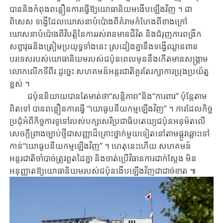
បាន​និង​កំពុង​ពន្លឿ​​នការ​ធ្វើ​ឱ្យ​យោធានិយម​ងើបឡើងវិញ ។ ជា​
ពិសេស ទង្វើ​ដែល​ឃោសនា​បំប៉ោងពី​គំ​រា​ម​​កំហែង​ពីខាងក្រៅ​
ឃោសនាបំប៉ោងពី​វិបតិ្ត​នៃ​ការ​រស់រានមានជីវិត និង​ជំរុញ​ការ​​ពង្រីក​
សព្វាវុធនិង​ត្រៀមប្រយុទ្ធទាំងនេះ ស្រដៀង​គ្នានឹង​ទង្វើឈ្លានពាន​
បរទេស​​របស់​យោធានិយម​របស់​ជប៉ុន​ពេលមុននឹង​កើត​មានសង្គ្រាម​
លោក​លើក​ទីពីរ ដូច្នេះ សហគមន៍អន្តរជាតិ​គួរតែ​រក្សា​ការ​ប្រុង​ប្រយ័ត្ន​
ខ្ពស់ ។
ជប៉ុន​និយាយ​បាន​តែមាត់ថា“សន្តិភាព”និង​“ការពារ​” ប៉ុន្តែតាម
ពិត​ទៅ បាន​ពន្លឿនកា​រ​ធ្វើ “យោធូបនីយកម្មឡើងវិញ” ។ ការ​ដែល​កិច្ច​
ប្រជុំ​អំពីកិច្ច​ការទូទៅ​របស់​បក្ស​សេរី​ប្រជាធិបតេយ្យជប៉ុន​អនុម័តលើ​
សេចកី្ត​ព្រាង​ច្បាប់ថ្មីជា​សញ្ញា​ដ៏​គ្រោះ​ថ្នាក់​មួយ​ទៀត​នៅតាម​ផ្លូវ​ឆ្ពោះ​ទៅ
កាន់​“យោធូបនីយកម្មឡើងវិញ” ។ ហេតុ​នេះហើយ សហគមន៍
អន្តរជាតិចាំបាច់​ត្រូវ​ពួតដៃគ្នា និង​ចាត់ប្រើ​វិធានការជាក់ស្តែង​ មិន
អនុញ្ញាត​ឱ្យយោធានិយមរបស់​ជប៉ុន​​ងើប​ឡើ​ង​វិញ​ជា​ដាច់ខាត ៕