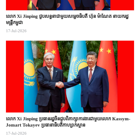
លោក Xi Jinping ជួបសន្ទនាជាមួយសម្តេចធិបតី ហ៊ុន ម៉ាណែត នាយករដ្ឋ
មន្ត្រីកម្ពុជា
17-Jul-2026
លោក Xi Jinping ប្រធានរដ្ឋចិន​ជួបពិភាក្សា​ការងារជាមួយ​លោក Kassym-
Jomart ​Tokayev ​ប្រធានាធិបតី​កាហ្សាក់ស្ថាន​
17-Jul-2026