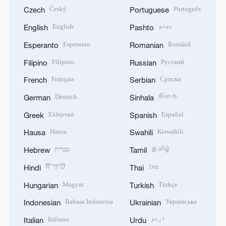
Český
Português
Czech
Portuguese
English
پښتو
English
Pashto
Esperanto
Română
Esperanto
Romanian
Filipino
Русский
Filipino
Russian
Français
Српски
French
Serbian
Deutsch
සිංහල
German
Sinhala
Ελληνικά
Español
Greek
Spanish
Hausa
Kiswahili
Hausa
Swahili
עברית
தமிழ்
Hebrew
Tamil
हिन्दी
ไทย
Hindi
Thai
Magyar
Türkçe
Hungarian
Turkish
Bahasa Indonesia
Українська
Indonesian
Ukrainian
Italiano
اردو
Italian
Urdu