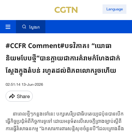
Language
ស្វែងរក
#CCFR Comment#បទវិភាគ៖ “យោធា
និយមបែបថ្មី”បានក្លាយជាការគំរាមកំហែងជាក់
ស្តែងក្នុងតំបន់ រហូតដល់ពិភពលោករួចហើយ
02:51:14 13-Jun-2026
Share
នា​ពេល​ថ្មីៗ​កន្លងទៅនេះ បក្ស​សេរី​ប្រជាធិបតេយ្យជប៉ុន​បាន​បើក​
ធ្វើ​កិច្ច​ប្រជុំ​អំពីកិច្ច​កា​រ​ទូទៅ ដោយ​អនុម័តលើ​សេចកី្ត​ព្រាង​ច្បាប់​ស្តីពី​
ការធ្វើវិសោធនកម្ម “ឯកសារ​​កា​រ​​ពារ​សន្តិសុ​ខ​ចំនួន​បី​​​”ដែល​គ្រោង​នឹង