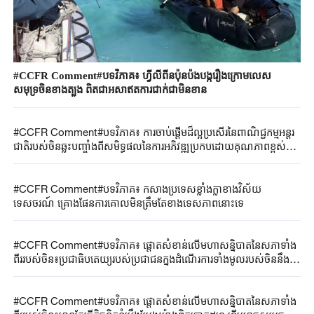
#CCFR Comment#បទវិភាគ៖ ហ្វីលីពីនប៉ុនប៉ងបង្ករឿងក្រោមលេស
សមុទ្រចិនខាងត្បូង ពិតជាអសាឥតការជាក់ជាមិនខាន
#CCFR Comment#បទវិភាគ៖ ការចាប់ផ្តើមដ៏ល្អប្រសើរនៃពាណិជ្ជកម្មអន្តរ
ជាតិរបស់ចិនឆ្លុះបញ្ចាំងពីសមិទ្ធផលនៃការអភិវឌ្ឍប្រកបដោយគុណភាពខ្ពស់
របស់សេដ្ឋកិច្ចចិន
#CCFR Comment#បទវិភាគ៖ កសាងប្រទេសខ្លាំងក្លាខាងវិស័យ
ទេសចរណ៍ គ្រោងផែនការគោលមិនត្រឹមតែខាងទេសភាពនោះទេ
#CCFR Comment#បទវិភាគ៖ ផ្តោតសំខាន់លើមហាសន្និបាតនៃសភាទាំង
ពីររបស់ចិន៖ប្រជាធិបតេយ្យរបស់ប្រជាជនក្នុងដំណើរការទាំងមូលរបស់ចិននឹង
នាំមកនូវការបំផុសគំនិតនិងកាលានុវត្តកាន់តែច្រើនដល់ពិភពលោក
#CCFR Comment#បទវិភាគ៖ ផ្តោតសំខាន់លើមហាសន្និបាតនៃសភាទាំង