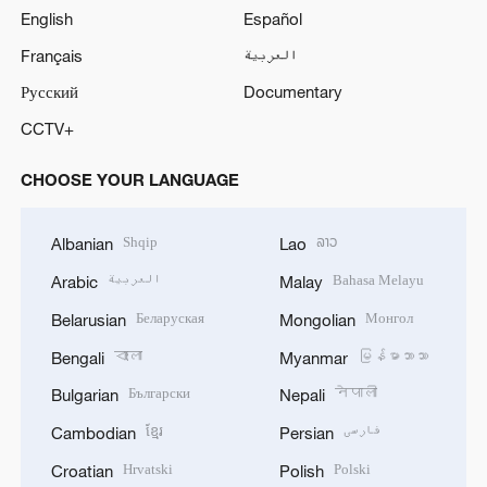
English
Español
Français
العربية
Русский
Documentary
CCTV+
CHOOSE YOUR LANGUAGE
Shqip
ລາວ
Albanian
Lao
العربية
Bahasa Melayu
Arabic
Malay
Беларуская
Монгол
Belarusian
Mongolian
বাংলা
မြန်မာဘာသာ
Bengali
Myanmar
Български
नेपाली
Bulgarian
Nepali
ខ្មែរ
فارسی
Cambodian
Persian
Hrvatski
Polski
Croatian
Polish