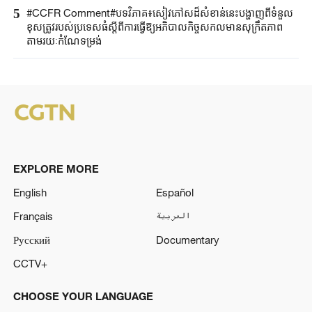
5
#CCFR Comment#បទវិភាគ៖សៀវភៅសដ៏សំខាន់នេះបង្ហាញពីទំនួល
ខុសត្រូវរបស់ប្រទេសធំស្តីពីការធ្វើឱ្យអភិបាលកិច្ចសកលមានសុក្រឹតភាព
តាមរយៈកំណែទម្រង់
EXPLORE MORE
English
Español
Français
العربية
Русский
Documentary
CCTV+
CHOOSE YOUR LANGUAGE