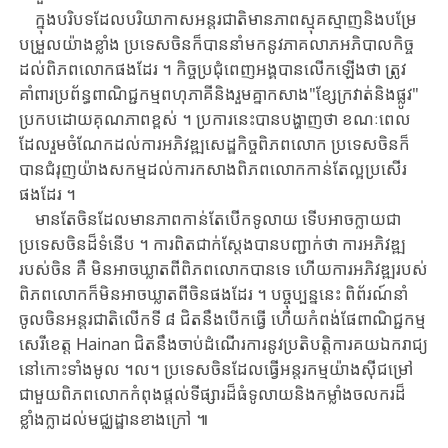
ក្នុងបរិបទ​ដែល​បរិយាកាសអន្តរជាតិ​មានភាពស្មុគស្មាញ​និង​បម្រែ
បម្រួលយ៉ាង​ខ្លាំង ​ប្រទេសចិន​ក៏​បាន​នាំមក​នូវ​ភាគ​លាភ​អភិ​បាលកិច្ច
ដល់​ពិភព​លោក​ផងដែរ ​។ ​កិច្ចប្រជុំ​ពេញ​អង្គ​បានលើកឡើង​ថា ​ត្រូវ​
គាំពារប្រព័ន្ធពាណិជ្ជកម្មពហុភាគី​និង​រួមគ្នា​កសាង​"ខ្សែ​ក្រវាត់​និង​ផ្លូវ"​
ប្រកប​ដោយ​គុណ​ភាព​ខ្ពស់ ​។ ​ប្រការ​នេះ​បាន​បង្ហាញថា ​ខណៈ​ពេល​
ដែល​រួម​ចំណែក​ដល់​ការអភិវឌ្ឍសេដ្ឋកិច្ចពិភពលោក ​ប្រទេសចិន​ក៏​
បាន​ជំរុញ​យ៉ាងសកម្ម​ដល់​ការ​កសា​ង​ពិភព​លោក​កាន់តែល្អ​ប្រសើរ
ផងដែរ ​។
មានតែចិនដែលមាន​ភាពកាន់តែបើកទូលាយ ​ទើប​អាចក្លាយជា​
ប្រទេសចិនដ៏ទំនើប ​។ ​ការ​ពិត​ជាក់ស្តែង​បាន​បញ្ជាក់​ថា ​ការអភិវឌ្ឍ
របស់ចិន ​គឺ ​មិន​អាច​ឃ្លាតពី​ពិភព​លោកបានទេ ​ហើយការអភិវឌ្ឍរបស់
ពិភពលោកក៏មិនអាចឃ្លាតពីចិនផងដែរ ​។ ​បច្ចុប្បន្ន​នេះ ​ពិព័រណ៍​នាំ
ចូលចិន​អន្តរ​ជាតិ​លើក​ទី ​៨ ​ជិតនឹង​បើកធ្វើ ​ហើយ​កំពង់ផែពាណិជ្ជកម្ម​
សេរី​ខេត្ត ​Hainan ​ជិត​នឹង​ចាប់ដំណើរការ​នូវ​ប្រតិបត្តិការគយឯករាជ្យ
នៅកោះ​ទាំង​មូល ​។ល។ ​ប្រ​ទេស​ចិន​ដែលធ្វើ​អន្តរកម្មយ៉ាងស៊ីជម្រៅ​
ជាមួយពិភពលោក​កំពុង​ផ្តល់​ទីផ្សារ​ដ៏​ធំ​ទូលាយ​និង​កម្លាំង​ចលករ​ដ៏
ខ្លាំងក្លា​ដល់​មជ្ឈដ្ឋានខាងក្រៅ ​៕​