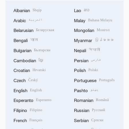
Shqip
ລາວ
Albanian
Lao
العربية
Bahasa Melayu
Arabic
Malay
Беларуская
Монгол
Belarusian
Mongolian
বাংলা
မြန်မာဘာသာ
Bengali
Myanmar
Български
नेपाली
Bulgarian
Nepali
ខ្មែរ
فارسی
Cambodian
Persian
Hrvatski
Polski
Croatian
Polish
Český
Português
Czech
Portuguese
English
پښتو
English
Pashto
Esperanto
Română
Esperanto
Romanian
Filipino
Русский
Filipino
Russian
Français
Српски
French
Serbian