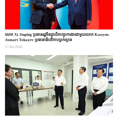
លោក Xi Jinping ប្រធានរដ្ឋចិន​ជួបពិភាក្សា​ការងារជាមួយ​លោក Kassym-
Jomart ​Tokayev ​ប្រធានាធិបតី​កាហ្សាក់ស្ថាន​
17-Jul-2026