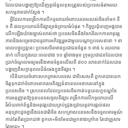
ដែល​បាន​បង្ហាញឱ្យឃើញនូវទំនួលខុស​ត្រូវ​របស់​ប្រទេស​ធំ​តាម​រយៈ​
សកម្មភាពជាក់ស្តែង ​។
អ្វីដែល​ការ​ពង្រីក​ការបើកទូលាយ​ចំពោះ​បរទេស​របស់​ចិន​​នាំមក ​ទី ​
១ ​គឺ ​ផលប្រយោជន៍​ទីផ្សារ​ទ្រង់​ទ្រាយ​ធំបំផុត ​។ ​កិច្ចប្រជុំពេញអង្គ​បាន​
លើក​ឡើង​យ៉ាងច្បាស់លាស់​ថា ​ប្រទេសចិន​នឹង​ចែករំលែកកាលានុវត្ត
ភាព​និង​សម្រេចបាននូវការអភិវឌ្ឍរួម​ជាមួយ​បណ្តា​ប្រទេស​នា​នា ​។ ​នា
ពេល​បច្ចុ​ប្បន្ន​នេះ ​ប្រទេសចិន​មាន​ប្រជាជនចំនួន ​១ ​ពាន់ ​៤ ​រយ​លាន​
នាក់ ​ហើយ​ក្នុង​រយៈពេល​ជាង ​១០ ​ឆ្នាំខាងមុខ ​ក្រុម​ប្រជាជន​ដែលបាន
ប្រាក់ចំណូល​មធ្យមរ​នឹង​មាន​ចំនួន​លើស​ពី ​៨០០ ​លាននាក់​ដែលបាន​
បង្ហាញពីសក្តានុពលដ៏​ធំធេង​ក្នុង​ទីផ្សារ ​។
បើនិយាយចំពោះ​សហគ្រាសបរទេស ​ជាពិសេសគឺ ​ពួកគេ​បាន​យក
ចិត្តទុកដាក់ចំពោះ​អនាគត​អភិវឌ្ឍន៍​នាពេលអនាគត​នៅក្នុង
ប្រទេសចិន ​។ ​ស្រ​ប​ពេល​ដែលប្រទេសចិន​កាត់​បន្ថយ​លក្ខខណ្ឌ​នៃ
ការអនុញ្ញាតឱ្យទុនបរទេសចូលទីផ្សារ ​ពង្រីក​ការបើកទូលាយ​លើ​
វិស័យ​ពាក់ព័ន្ធ​និង​អនុវត្ត​ដោយ​គ្រប់​ជ្រុងជ្រោយ​នូវ​ការផ្តល់ផល
អនុគ្រោះដូចគ្នា​នឹង​ជនជាតិ​ចិន ​សហគ្រាស​បរទេស​នឹង​ទទួលអារម្មណ៍
កាន់តែ​ពិតប្រាកដថា ​ពួកគេ​«មិនមែនជា​អ្នក​ខាង​ក្រៅទេ ​តែ​ជា​គ្រួសារ
តែមួយ» ​។