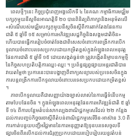
ពេល​ថ្មីៗនេះ ​កិច្ចប្រ​ជុំពេញ​អង្គលើកទី ​៤ ​នៃគណៈកម្មាធិការមជ្ឈិម
បក្សកុម្មុយនីស្តចិន​អាណត្តិ​ទី ​២០ ​បាន​ពិនិត្យ​ពិភាក្សា​និង​អនុម័ត​លើ​
«សំណើ​របស់​មជ្ឈិម​បក្សកុម្មុយនីស្ត​ចិន​ស្តីពី​ការតាក់​តែង​ផែនការ​
ជាតិ ​៥ ​ឆ្នាំ​ទី ​១៥ ​សម្រាប់​ការ​អភិវឌ្ឍសេដ្ឋកិច្ច​និង​សង្គមជាតិ​ចិន​» ​
ហើយ​បាន​ធ្វើ​ការ​រៀប​ចំ​ចាត់​ចែងជាពិសេសចំពោះ​ការ​ពង្រីកការបើក
ទូលាយ​ចំពោះ​បរទេស​ប្រកបដោយ​កម្រិតខ្ពស់​ក្នុងអំឡុងពេល​អនុវត្ត​
ផែនការ​ជាតិ ​៥ ​ឆ្នាំ​ទី ​១៥ ​ដោយ​សង្កត់​ធ្ងន់ថា ​ត្រូវ​បង្កើតនិម្មាបនកម្មថ្មី​
នៃ​កិច្ចសហប្រតិបត្តិការឈ្នះ-ឈ្នះ ​។ ​ប្រព័ន្ធផ្សព្វ​ផ្សាយ​អន្តរជាតិ​បាន
វាយតម្លៃថា ​ប្រការ​នេះ​បាន​បង្ហាញ​ពី​ពាក្យ​សន្យា​របស់​ប្រទេស​ចិន​ក្នុង​
ការ​បន្ត​ពង្រីក​ការបើកទូលាយ​ចំពោះ​បរទេស​ប្រកបដោយ​កម្រិតខ្ពស់ ​
។
ភាពបើកទូលាយគឺជាសញ្ញាយ៉ាង​ច្បាស់​លាស់​នៃការធ្វើទំនើបកម្ម
តាមបែបផែនចិន ​។ ​ក្នុង​អំឡុង​ពេល​អនុវត្ត​ផែនការ​អភិវឌ្ឍន៍​ជាតិ ​៥ ​ឆ្នាំ​
ទី ​១៤ ​ពី​ការ​បន្ថែម​តំបន់​សាក​ល្បង​ពាណិជ្ជកម្ម​សេរី​ដល់ ​២២ ​កន្លែង ​
ដល់​ការ​បញ្ចប់​កិច្ចចរចាស្តីពីតំបន់ពាណិជ្ជកម្ម​សេរី​ចិន​-អាស៊ាន ​3.0 ​ពី​
ការ​កាត់​បន្ថយ​បញ្ជី​អវិជ្ជ​មាន​នៃការអនុញ្ញាតឱ្យទុនបរទេសចូលទី
ផ្សារចិន​ពីរ​លើក​ដល់​ការ​ជំរុញ​ប្រកប​ដោយ​របៀបរៀបរយ​នូវ​តំបន់​