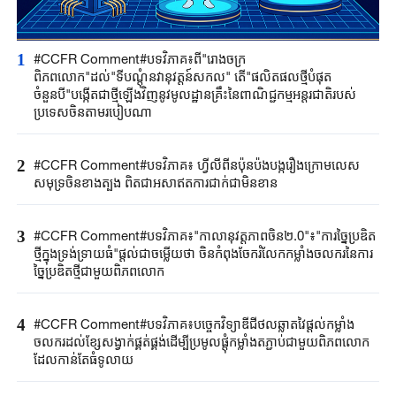
1
#CCFR Comment#បទវិភាគ៖ពី"រោងចក្រ
ពិភពលោក"ដល់"ទីបណ្តុំនវានុវត្តន៍សកល" តើ"ផលិតផលថ្មីបំផុត
ចំនួនបី"បង្កើតជាថ្មីឡើងវិញនូវមូលដ្ឋានគ្រឹះនៃពាណិជ្ជកម្មអន្តរជាតិរបស់
ប្រទេសចិនតាមរបៀបណា
2
#CCFR Comment#បទវិភាគ៖ ហ្វីលីពីនប៉ុនប៉ងបង្ករឿងក្រោមលេស
សមុទ្រចិនខាងត្បូង ពិតជាអសាឥតការជាក់ជាមិនខាន
3
#CCFR Comment#បទវិភាគ៖"កាលានុវត្តភាពចិន២.0"៖"ការច្នៃប្រឌិត
ថ្មីក្នុងទ្រង់ទ្រាយធំ"ផ្តល់ជាចម្លើយថា ចិនកំពុងចែករំលែកកម្លាំងចលករនៃការ
ច្នៃប្រឌិតថ្មីជាមួយពិភពលោក
4
#CCFR Comment#បទវិភាគ៖បច្ចេកវិទ្យាឌីជីថលឆ្លាតវៃផ្តល់កម្លាំង
ចលករដល់ខ្សែសង្វាក់ផ្គត់ផ្គង់ដើម្បីប្រមូលផ្តុំកម្លាំងតភ្ជាប់ជាមួយពិភពលោក
ដែលកាន់តែធំទូលាយ