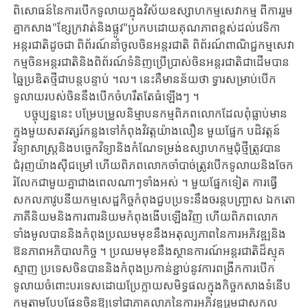
ពិសោធន៍​នៃ​ការ​បើកទូលាយ​ក្នុង​វិស័យ​ឧស្សាហកម្ម​សេវាកម្ម ​ពី​ការ​រួម
គ្នា​កសាង​"ខ្សែក្រវាត់​និងផ្លូវ"​ប្រកបដោយគុណភាព​ខ្ពស់​ដល់​វេទិកា​
អន្តរជាតិ​ដូចជា ​ពិព័រណ៍នាំចូលចិនអន្តរជាតិ ​ពិព័រ​ណ៍ពាណិជ្ជកម្មសេវា
កម្ម​ចិន​អន្តរជាតិ​និង​ពិព័រណ៍​ទំនិញប្រើប្រាស់​ចិន​អន្តរជាតិ​ជាដើម​បាន​
ឆ្នៃ​ប្រឌិត​ថ្មី​ជាបន្តបន្ទាប់ ​។ល។ ​នេះគឺ​មានន័យថា ​ទ្វារ​សម្រាប់​បើក
ទូលាយ​របស់ចិន​នឹង​បើកចំហរឹតតែធំឡើងៗ ​។
បច្ចុប្បន្ននេះ ​បម្រែបម្រួលនិម្មាបនកម្មពិភពលោក​ដែលពុំធ្លាប់មាន​
ក្នុងមួយ​សតវត្សរ៍​កន្លងទៅ​កំពុង​វិវត្ត​យ៉ាងលឿន ​មួយផ្នែក ​បដិវត្តន៍​
វិទ្យា​សា​ស្ត្រ​និង​បច្ចេកវិទ្យា​និង​កំណែទម្រង់ឧស្សាហកម្ម​ជុំ​ថ្មី​ត្រូវ​បាន
ជំរុញ​យ៉ាងស៊ីជម្រៅ ​ហើយ​ពិភពលោក​ចាំបាច់ត្រូវ​បើក​ទូលាយ​និង​ចែក​
រំលែក​ជាមួយគ្នា​ជាង​ពេល​ណាៗទាំងអស់ ​។ ​មួយផ្នែក​ទៀត ​ការធ្វើ​
សកល​ភាវូបនីយកម្ម​សេដ្ឋកិច្ច​កំពុង​ជួបប្រទះ​នឹង​ចរន្តបញ្ច្រាស ​ឯកតោ
ភាគីនិយម​និង​ការ​ពារ​និយម​កំពុង​ងើប​ឡើង​វិញ ​ហើយពិភពលោក​
ទាំងមូល​បាន​និង​កំពុង​ប្រឈមមុខ​នឹង​អតុល្យភាព​នៃ​ការ​អភិវឌ្ឍ​និង​
ឱនភាពអភិបាលកិច្ច ​។ ​ប្រឈមមុខ​នឹង​ស្ថានការណ៍​អន្តរជាតិ​ដ៏​ស្មុគ​
ស្មាញ ​ប្រទេស​ចិន​បាន​និង​កំពុង​ប្រកាន់​ខ្ជាប់​នូវ​ការ​ពង្រីក​ការបើក
ទូលាយ​ចំពោះ​បរទេស​ដោយ​ប្រែ​ក្លាយ​សមិទ្ធ​ផល​ក្នុង​កិច្ច​កសាងទំនើប
កម្មតាមបែបផែនចិន​ឱ្យ​ទៅជា​ភាគលាភ​នៃ​ការ​អភិវឌ្ឍរួម​ជាសកល ​