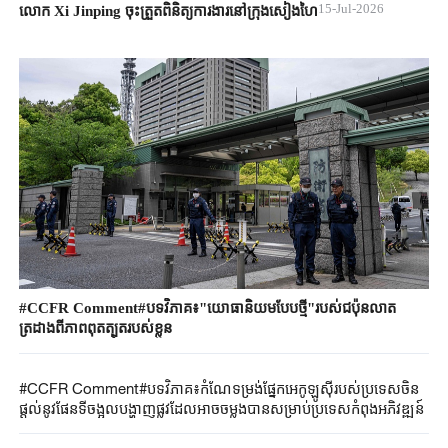
15-Jul-2026
លោក Xi Jinping ចុះត្រួតពិនិត្យការងារនៅក្រុងសៀងហៃ
#CCFR Comment#បទវិភាគ៖"យោធានិយមបែបថ្មី"របស់ជប៉ុនលាត
ត្រដាងពីភាពពុតត្បុតរបស់ខ្លួន
#CCFR Comment#បទវិភាគ៖កំណែទម្រង់ផ្នែកអេកូឡូស៊ីរបស់ប្រទេសចិន
ផ្តល់នូវផែនទីចង្អុលបង្ហាញផ្លូវដែលអាចចម្លងបានសម្រាប់ប្រទេសកំពុងអភិវឌ្ឍន៍