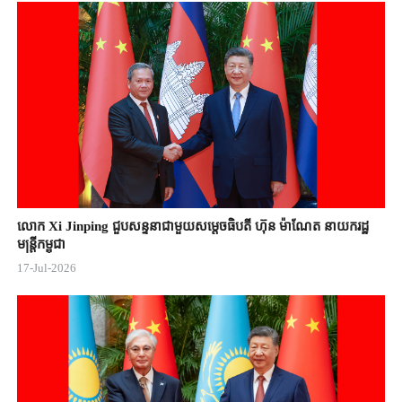
លោក Xi Jinping ជួបសន្ទនាជាមួយសម្តេចធិបតី ហ៊ុន ម៉ាណែត នាយករដ្ឋ
មន្ត្រីកម្ពុជា
17-Jul-2026