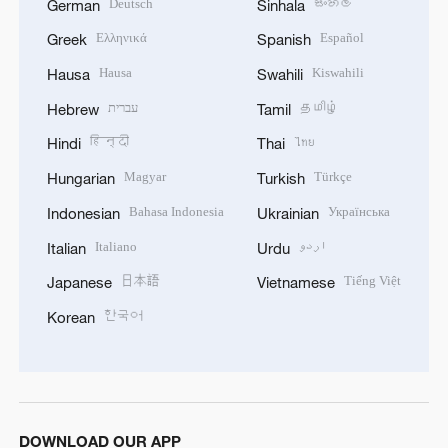
Deutsch
සිංහල
German
Sinhala
Ελληνικά
Español
Greek
Spanish
Hausa
Kiswahili
Hausa
Swahili
עברית
தமிழ்
Hebrew
Tamil
हिन्दी
ไทย
Hindi
Thai
Magyar
Türkçe
Hungarian
Turkish
Bahasa Indonesia
Українська
Indonesian
Ukrainian
Italiano
اردو
Italian
Urdu
日本語
Tiếng Việt
Japanese
Vietnamese
한국어
Korean
DOWNLOAD OUR APP