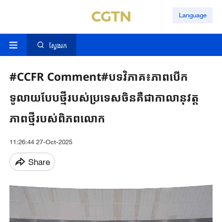
Language
ស្វែងរក
#CCFR Comment#បទវិភាគ៖ភាពបើក
ទូលាយបែបថ្មីរបស់ប្រទេសចិនគឺជាកាលានុវត្ត
ភាពថ្មីរបស់ពិភពលោក
11:26:44 27-Oct-2025
Share