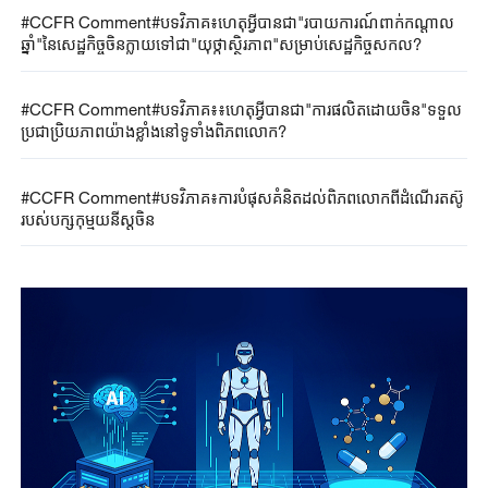
#CCFR Comment#បទវិភាគ៖ហេតុអ្វីបានជា"របាយការណ៍ពាក់កណ្តាល
ឆ្នាំ"នៃសេដ្ឋកិច្ចចិនក្លាយទៅជា"យុថ្កាស្ថិរភាព"សម្រាប់សេដ្ឋកិច្ចសកល?
#CCFR Comment#បទវិភាគ៖៖ហេតុអ្វីបានជា"ការផលិតដោយចិន"ទទួល
ប្រជាប្រិយភាពយ៉ាងខ្លាំងនៅទូទាំងពិភពលោក?
#CCFR Comment#បទវិភាគ៖ការបំផុសគំនិតដល់ពិភពលោកពីដំណើរតស៊ូ
របស់បក្សកុម្មុយនីស្តចិន