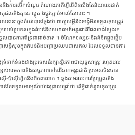
ុខ​នឹង​ការ​លើក​សំណួរ ​តំណាង​ភាគីហ្វីលីពីន​សឹងតែ​និយាយ​រដាក់​
ហេតុ​ផល​និង​គ្មាន​ភស្តុតាង​ផ្លូវ​ច្បាប់​ទាល់តែ​សោះ ​។
ានា​ក្នុងតំបន់​បាន​ថ្លែង​ថា ​ពាក្យ​សម្តី​និង​ទង្វើ​មិនទទួលខុសត្រូវ​
ន​រួម​របស់ប្រទេសក្នុងតំបន់និងសហគមន៍អន្តរជាតិ​ដែល​ចង់ស្វែងរក
ទទួលបានការគាំទ្រ​ជាដាច់ខាត ​។ ​ចំណែក​ទស្សនៈ​និង​គំនិតផ្តួចផ្តើម​
ញ្ហា​សន្តិសុខ​ក្នុងតំបន់​និង​បញ្ហាប្រឈម​ជាសកល ​ដែល​ទទួលបានការ
ាក់ទំនង​រវាង​ប្រទេស​ធំ​រក្សា​ស្ថិរភាពជាយុទ្ធសាស្ត្រ ​រហូត​ដល់​
រកាន់ខ្ជាប់សមភាពនិងសច្ចភាព​នៅលើ​ឆាកអន្តរជាតិ ​ប្រទេសចិន​បាន
់អាស៊ី-ប៉ាស៊ីហ្វិក​និង​ពិភពលោក ​។ ​ឆ្លង​តាមរយៈ​ការប្រែប្រួល​និង​
ង​ក៏​កាន់​តែ​ទទួលអារម្មណ៍​យ៉ាងជ្រាលជ្រៅ​ថា ​តើអ្វីជាទំនួលខុសត្រូវ