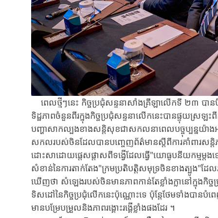
ពេលថ្មីៗនេះ ​កិច្ចប្រជុំសន្ទនាសាំងគ្រីឡាលើកទី ​២៣ ​បាន​បិទបញ
ទិដ្ឋភាព​ចំនួនពីរ​ក្នុង​កិច្ច​ប្រជុំ​សន្ទនា​លើក​នេះ​បាន​ផ្ទុយ​ស្រឡ
បញ្ហាសាកល្បង​ខាង​សន្តិសុខ​ជាសកល​នាពេល​បច្ចុប្បន្ន​យ៉ាងអង
សកល​របស់ចិន​ដែល​បាន​បញ្ចេញព័ត៌មានស្តីពី​ការ​គាំពារ​សន្តិ​ភ
ដោះសា​ដោយ​ផ្តេស​ផ្តាស​ពី​ទង្វើ​ដែល​ធ្វើ​"យោធូបនីយកម្មម្តងទៀត​
សំខាន់​នៃ​ការតាក់តែង​"ក្រមប្រតិបត្តិសមុទ្រចិនខាងត្បូង"​ដែល​រង​ក
ឃើញថា ​សំឡេងរបស់​ចិន​មាន​ភាព​កាន់​តែខ្លាំងក្លា​នៅក្នុងកិច្ចប
ទិសដៅ​នៃកិច្ច​ប្រជុំ​លើកនេះ​ប៉ុណ្ណោះទេ ​ប៉ុន្តែថែមទាំង​បាន​ប
មានបម្រែបម្រួល​និង​ភាពរង្គោះរង្គើ​ខ្លាំង​ផង​ដែរ​ ​។