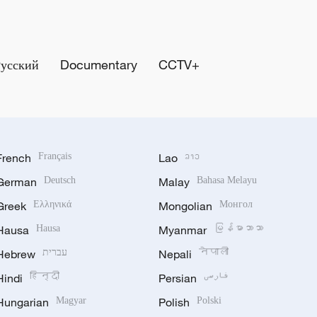
Русский
Documentary
CCTV+
French
Français
Lao
ລາວ
German
Deutsch
Malay
Bahasa Melayu
Greek
Ελληνικά
Mongolian
Монгол
Hausa
Hausa
Myanmar
မြန်မာဘာသာ
Hebrew
עברית
Nepali
नेपाली
Hindi
हिन्दी
Persian
فارسی
Hungarian
Magyar
Polish
Polski