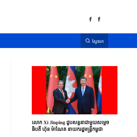
ស្វែងរក
លោក Xi Jinping ជួបសន្ទនាជាមួយសម្តេច
ធិបតី ហ៊ុន ម៉ាណែត នាយករដ្ឋមន្ត្រីកម្ពុជា