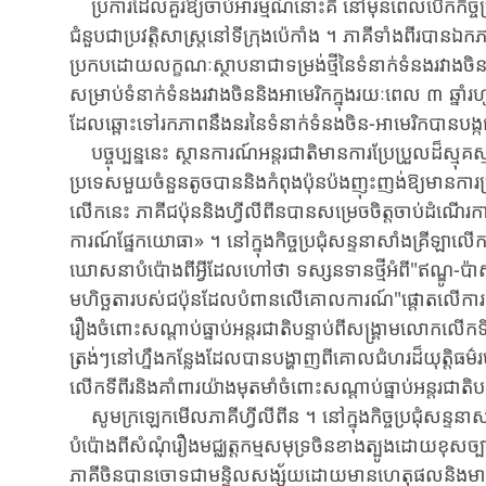
ប្រការដែលគួរឱ្យចាប់អារម្មណ៍នោះគឺ ​នៅ​មុនពេល​បើក​កិច្ចប្រជុំ​ស
ជំនួបជាប្រវត្តិសាស្រ្តនៅទីក្រុងប៉េកាំង ​។ ​ភាគី​ទាំង​ពីរ​បានឯក
ប្រកប​ដោយ​លក្ខណៈស្ថាបនា​ជា​ទម្រង់​ថ្មី​នៃ​ទំនាក់​ទំនង​រវាង​
សម្រាប់​ទំនាក់​ទំនង​រវាងចិននិងអាមេរិក​ក្នុងរយៈ​ពេល ​៣ ​ឆ្នា
ដែល​ឆ្ពោះ​ទៅ​រក​ភាពនឹងនរ​នៃ​ទំនាក់ទំនងចិន-អាមេរិក​បាន​បង្កជា​
បច្ចុប្បន្ននេះ ​ស្ថានការណ៍អន្តរជាតិ​មានការប្រែប្រួល​ដ៏ស្មុគស្
ប្រទេសមួយចំនួន​តូច​បាន​និង​កំពុង​ប៉ុនប៉ង​ញុះ​ញង់​ឱ្យ​មាន​ការប
លើក​នេះ ​ភាគី​ជប៉ុន​និង​ហ្វីលីពីន​បាន​សម្រេចចិត្ត​ចាប់​ដំណើរការ​ក
ការណ៍​ផ្នែកយោធា» ​។ ​នៅក្នុង​កិច្ចប្រជុំ​សន្ទនា​សាំង​គ្រីឡា​
ឃោសនាបំប៉ោង​ពីអ្វីដែល​ហៅ​ថា ​ទស្សន​ទាន​ថ្មី​អំពី​"ឥណ្ឌូ-ប៉ា
មហិច្ឆតា​របស់​ជប៉ុន​ដែល​បំពាន​លើ​គោលការណ៍"ផ្តោតលើការការពា
រឿង​ចំពោះ​សណ្តាប់ធ្នាប់​អន្តរ​ជាតិ​បន្ទាប់​ពី​សង្គ្រាមលោកលើ
ត្រង់​ៗ​នៅហ្នឹង​កន្លែង​ដែល​បាន​បង្ហាញ​ពី​គោល​ជំហរ​ដ៏​យុត្តិធ
លើក​ទី​ពីរ​និង​គាំពារ​យ៉ាង​មុតមាំ​ចំពោះ​សណ្តាប់ធ្នាប់​អន្តរជាតិ
សូមក្រឡេកមើល​ភាគីហ្វីលីពីន ​។ ​នៅក្នុងកិច្ចប្រជុំ​សន្ទនាសាំង
បំប៉ោង​ពី​សំណុំរឿងមជ្ឈត្តកម្មសមុទ្រចិនខាងត្បូង​ដោយ​ខុស​ច្ប
ភាគីចិន​បាន​ចោទ​ជា​មន្ទិលសង្ស័យ​ដោយ​មាន​ហេតុ​ផល​និង​មានភស្តុ