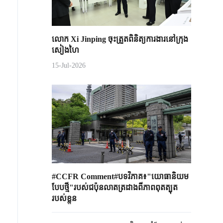
លោក Xi Jinping ចុះត្រួតពិនិត្យការងារនៅក្រុង
សៀងហៃ
15-Jul-2026
#CCFR Comment#បទវិភាគ៖"យោធានិយម
បែបថ្មី"របស់ជប៉ុនលាតត្រដាងពីភាពពុតត្បុត
របស់ខ្លួន