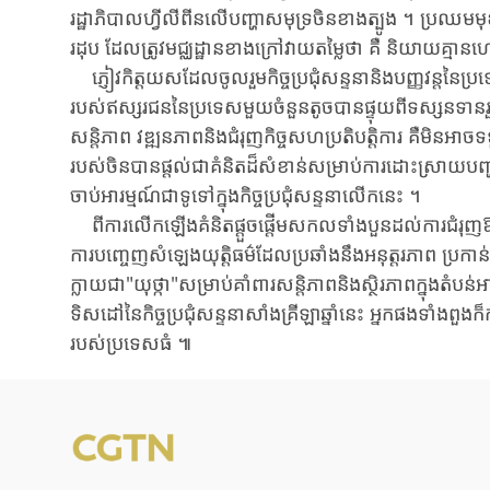
រដ្ឋាភិបាល​ហ្វីលីពីន​លើ​បញ្ហាសមុទ្រចិនខាងត្បូង ​។ ​ប្រឈម​ម
រដុប ​ដែល​ត្រូវ​មជ្ឈ​ដ្ឋាន​ខាង​ក្រៅ​វាយតម្លៃ​ថា ​គឺ ​និយាយ​គ្មាន​​
ភ្ញៀវកិត្តយសដែលចូលរួមកិច្ចប្រជុំ​សន្ទនា​និងបញ្ញវន្ត​នៃ​ប្រទេសន
របស់​ឥស្សរជន​នៃ​ប្រទេស​មួយចំនួនតូច​បាន​ផ្ទុយ​ពី​ទស្សន​ទា
សន្តិភាព ​វឌ្ឍន​ភាព​និង​ជំរុញកិច្ចសហប្រតិបតិ្តការ ​គឺមិនអាច
របស់​ចិន​បាន​ផ្តល់ជាគំនិតដ៏សំខាន់​សម្រាប់​ការដោះ​ស្រាយ​ប
ចាប់​អារម្មណ៍​ជា​ទូទៅ​ក្នុងកិច្ច​ប្រជុំ​សន្ទនា​លើកនេះ ​។
ពីការលើកឡើង​គំនិតផ្តួចផ្តើមសកលទាំងបួន​ដល់​ការ​ជំរុញ​ឱ្យ​ទំន
ការ​បញ្ចេញ​សំឡេង​យុត្តិធម៌​ដែល​ប្រឆាំងនឹង​អនុត្តរភាព ​ប្
ក្លាយ​ជា​"យុថ្កា"​សម្រាប់​គាំពារ​សន្តិភាព​និង​ស្ថិរភាព​ក្នុងតំបន
ទិសដៅ​នៃ​កិច្ចប្រជុំ​សន្ទនា​សាំងគ្រីឡា​ឆ្នាំនេះ ​អ្នកផង​ទាំង​ពួ
របស់ប្រទេសធំ ​៕​