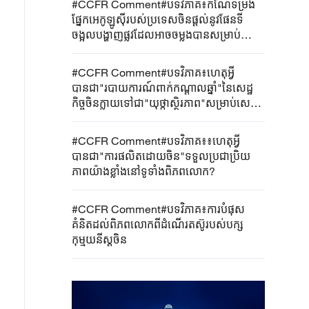
#CCFR Comment#បទវិភាគ៖កំណែទម្រង់
ផ្នែកអេកូឡូស៊ីរបស់ប្រទេសចិនផ្តល់នូវផែនទី
ចង្អុលបង្ហាញផ្លូវដែលអាចចម្លងបានសម្រាប់
ប្រទេសកំពុងអភិវឌ្ឍន៍
#CCFR Comment#បទវិភាគ៖ហេតុអ្វី
បានជា"របាយការណ៍ពាក់កណ្តាលឆ្នាំ"នៃសេដ្ឋ
កិច្ចចិនក្លាយទៅជា"យុថ្កាស្ថិរភាព"សម្រាប់សេដ្ឋ
កិច្ចសកល?
#CCFR Comment#បទវិភាគ៖៖ហេតុអ្វី
បានជា"ការផលិតដោយចិន"ទទួលប្រជាប្រិយ
ភាពយ៉ាងខ្លាំងនៅទូទាំងពិភពលោក?
#CCFR Comment#បទវិភាគ៖ការបំផុស
គំនិតដល់ពិភពលោកពីដំណើរតស៊ូរបស់បក្ស
កុម្មុយនីស្តចិន