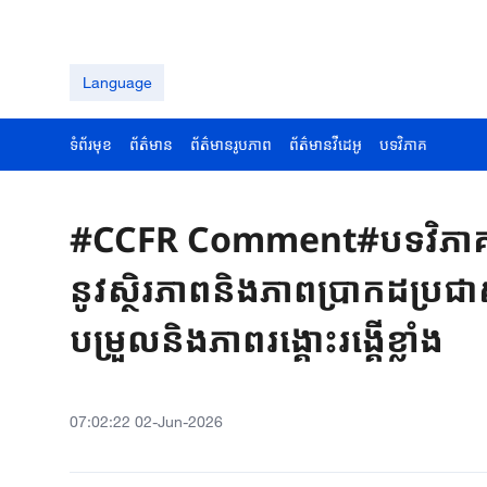
Language
ទំព័រមុខ
ព័ត៌មាន
ព័ត៌មានរូបភាព
ព័ត៌មានវីដេអូ
បទវិភាគ
#CCFR Comment#បទវិភាគ៖
នូវស្ថិរភាពនិងភាពប្រាកដប្
បម្រួលនិងភាពរង្គោះរង្គើខ្លាំង
07:02:22 02-Jun-2026