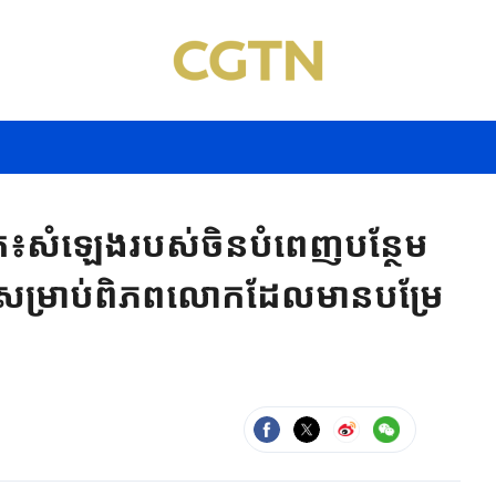
សំឡេងរបស់ចិនបំពេញបន្ថែម
រជាសម្រាប់ពិភពលោកដែលមានបម្រែ