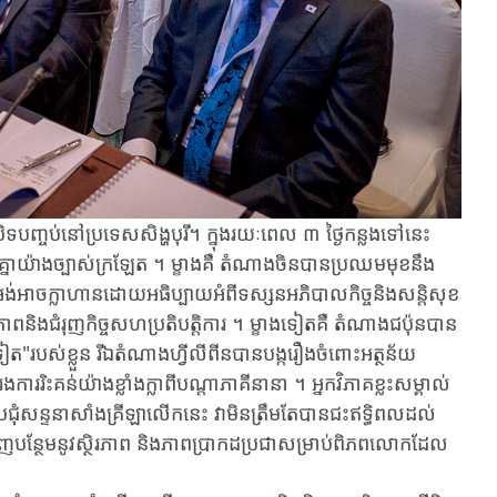
្ចប់​នៅប្រទេស​សិង្ហ​បុរី​។ ​ក្នុង​រយៈ​ពេល ​៣ ​ថ្ងៃកន្លងទៅនេះ ​
ះ​ពីគ្នា​យ៉ាង​ច្បាស់​ក្រឡែត ​។ ​ម្ខាងគឺ ​តំណាងចិន​បាន​ប្រឈម​មុខ​នឹង​
់អាចក្លាហាន​ដោយ​អធិប្បាយ​អំពី​ទស្សន​អភិបាល​កិច្ច​និង​សន្តិសុខ​
ាព​និង​ជំរុញកិច្ចសហប្រតិបត្តិការ ​។ ​ម្ខាងទៀតគឺ ​តំណាងជប៉ុន​បាន​
"​របស់ខ្លួន ​រី​ឯ​តំណាង​ហ្វីលី​ពីន​បាន​បង្ករឿង​ចំពោះ​អត្ថន័យ​
ាររិះគន់​យ៉ាង​ខ្លាំងក្លា​ពី​បណ្តា​ភាគីនានា ​។ ​អ្នកវិភាគខ្លះសម្គាល់
្រជុំ​សន្ទនាសាំងគ្រីឡាលើកនេះ ​វា​មិនត្រឹមតែបាន​ជះ​ឥទ្ធិពល​ដល់​
ំពេញបន្ថែម​នូវ​ស្ថិរភាព ​និង​ភាពប្រាកដ​ប្រជា​សម្រាប់​ពិភពលោក​ដែល