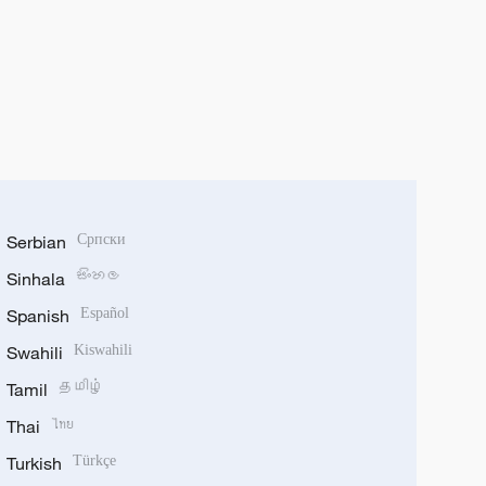
Serbian
Српски
Sinhala
සිංහල
Spanish
Español
Swahili
Kiswahili
Tamil
தமிழ்
Thai
ไทย
Turkish
Türkçe