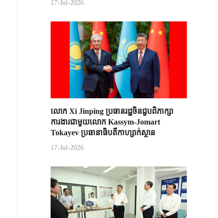
17-Jul-2026
លោក Xi Jinping ប្រធានរដ្ឋចិន​ជួបពិភាក្សា​
ការងារជាមួយ​លោក Kassym-Jomart ​
Tokayev ​ប្រធានាធិបតី​កាហ្សាក់ស្ថាន​
17-Jul-2026