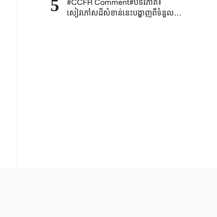
5
#CCFR Comment#បទវិភាគ៖
ទូលាយ
សៀវភៅសដ៏សំខាន់នេះបង្ហាញពីទំនួលខុស
ត្រូវរបស់ប្រទេសធំស្តីពីការធ្វើឱ្យអភិបាល
កិច្ចសកលមានសុក្រឹតភាពតាមរយៈកំណែ
ទម្រង់