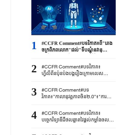
1
#CCFR Comment#បទវិភាគ៖ពី"រោង
ចក្រពិភពលោក"ដល់"ទីបណ្តុំនវានុ
វត្តន៍សកល" តើ"ផលិតផលថ្មីបំផុត
ចំនួនបី"បង្កើតជាថ្មីឡើងវិញនូវមូលដ្ឋានគ្រឹះ
2
#CCFR Comment#បទវិភាគ៖
នៃពាណិជ្ជកម្មអន្តរជាតិរបស់ប្រទេសចិន
ហ្វីលីពីនប៉ុនប៉ងបង្ករឿងក្រោមលេស
តាមរបៀបណា
សមុទ្រចិនខាងត្បូង ពិតជាអសាឥតការជាក់
ជាមិនខាន
3
#CCFR Comment#បទ
វិភាគ៖"កាលានុវត្តភាពចិន២.0"៖"ការច្នៃ
ប្រឌិតថ្មីក្នុងទ្រង់ទ្រាយធំ"ផ្តល់ជាចម្លើយថា
ចិនកំពុងចែករំលែកកម្លាំងចលករនៃការច្នៃ
4
#CCFR Comment#បទវិភាគ៖
ប្រឌិតថ្មីជាមួយពិភពលោក
បច្ចេកវិទ្យាឌីជីថលឆ្លាតវៃផ្តល់កម្លាំងចលករ
ដល់ខ្សែសង្វាក់ផ្គត់ផ្គង់ដើម្បីប្រមូលផ្តុំកម្លាំង
តភ្ជាប់ជាមួយពិភពលោកដែលកាន់តែធំ