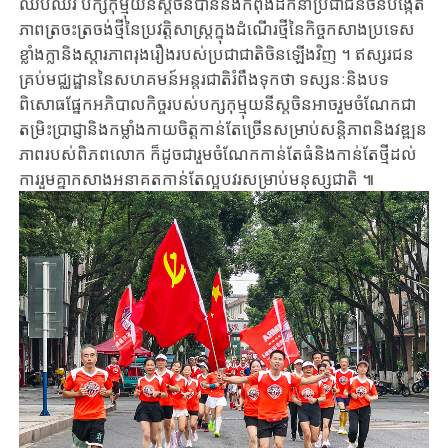
ឈប់ឈរ បក្ស​កុម្មុយនីស្ត​ចិន​បាន​និង​កំពុង​ដឹក​នាំ​ប្រជាជន​ចិន​បង្កើត
ភាព​ត្រចះ​ត្រចង់​ថ្មីនៃ​​ប្រវត្តិសាស្ត្រ​ក្នុង​ដំណើរ​ថ្មី​នៃ​កិច្ច​​កសាង​ប្រ​ទេស​
ខ្លាំង​ក្លា​និង​ស្តារ​ភាព​រុង​រឿង​របស់​ប្រជាជាតិ​ចិនឡើង​វិញ​​ ។ ឥស្សរជន​
គ្រប់​មជ្ឈដ្ឋាន​នៃ​សហ​គមន៍អន្តរជាតិ​រំពឹង​ទុក​ថា ទស្សនៈនិង​បទ
ពិសោធផ្នែក​​អភិបាល​កិច្ច​របស់​បក្ស​កុម្មុយ​នីស្ត​ចិន​អាច​រួម​ចំណែក​ជា
តម្រិះប្រាជ្ញានិងកម្លាំងកាយចិត្តកាន់តែ​ច្រើនសម្រាប់​សន្តិភាព​និង​វឌ្ឍន
ភាព​របស់​ពិភពលោក ក៏ដូច​ជា​រួម​ចំណែក​កាន់​តែ​ធំនិង​កាន់តែថ្មី​ដល់​
ការ​​រួម​គ្នា​កសាង​​អនាគត​កាន់​តែ​ល្អបវរ​សម្រាប់​មនុស្ស​ជាតិ​ ៕