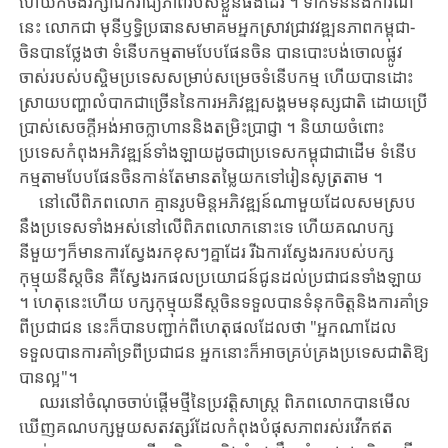
ហើយ​ក៏​ចង់​រក្សា​ឯក​រា​ជ្យ​ភាព​របស់​ខ្លួនផងដែរ​ ។ ទាក់ទិន​នឹង​ការណ៍​
នេះ លោកជា មុនីឫទ្ធិ​ប្រធានស​មាគម​អ្នក​ស្រា​វ​ជ្រាវ​វឌ្ឍន​ភាពកម្ពុជា-
ចិនបាន​ថ្លែង​ថា ទំនើប​កម្ម​តាម​បែប​ផែន​ចិន​ បាន​បោះ​បង់​ចោល​ផ្លូវ​
ចាស់​របស់​បស្ចិមប្រទេសសម្រាប់​សម្រេច​ទំនើប​កម្ម​ ហើយ​បាន​ដោះ
ស្រាយ​បញ្ហា​លំ​បា​ក​ជា​ច្រើន​នៃ​ការ​អភិវឌ្ឍ​សង្គមម​នុស្ស​ជាតិ ដោយ​ប្រើ
ប្រាស់​សេចកី្តអង់អាចក្លាហាននិង​តម្រិះ​ប្រា​ជ្ញា ។ និយាយ​ចំពោះ
ប្រទេស​កំពុង​អភិវឌ្ឍន៍ទាំង​ឡាយ​ដូចជា​ប្រទេស​កម្ពុជា​ជា​ដើម​ ទំនើប​
កម្មតាម​បែប​ផែន​ចិន​កាន់តែ​មាន​តម្លៃយកទៅរៀនសូត្រតាម​ ។
នៅលើពិភពលោក​ គ្មាន​រូបមិន្ត​អភិវឌ្ឍន៍ណាមួយ​​ដែល​សមស្រប​
នឹង​ប្រទេស​​ទាំង​អស់​នៅ​លើ​ពិភព​លោក​នោះទេ ហើយ​គណបក្ស​
នីមួយៗ​ក៏​មាន​ការ​ស្វែង​រក​ខុស​ៗគ្នា​ដែរ រីឯការ​ស្វែង​រក​របស់​បក្ស​
កុម្មុយនីស្តចិន​ គឺស្វែងរកផលប្រយោជន៍ជូន​ដល់​ប្រជាជនទាំង​ឡាយ
។ ហេ​តុ​នេះ​ហើយ បក្ស​កុម្មុយនីស្ត​ចិន​ទទួល​បាន​ទំនុក​ចិត្ត​និង​ការ​គាំទ្រ​
ពីប្រជាជន​ នេះ​ក៏​បាន​បញ្ជាក់​ពីហេតុផលដែលថា "អ្នកណាដែល​
ទទួល​បាន​ការ​គាំទ្រ​ពី​ប្រជាជន អ្នក​នោះ​ក៏​អាច​គ្រប់​គ្រង​ប្រទេស​ជាតិ​ឱ្យ​
បាន​ល្អ​"។
ឈរ​នៅ​ចំណុច​ចាប់ផ្តើម​ថ្មីនៃប្រវត្តិសាស្ត្រ​ ពិភពលោក​បាន​មើល​
ឃើញ​គណបក្ស​មួយ​សតវត្សរ៍ដែលកំពុងបំផុស​ភាព​រស់​រវើក​ឥត