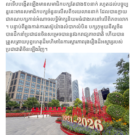
ល​ទើប​បង្កើត​ឡើង​មាន​សមាជិក​បក្ស​តែ​​ជាង​៥០នាក់​ រហូត​ដល់​បច្ចុប្ប​
ន្ន​នេះ​មាន​សមាជិក​បក្ស​ចំនួន​លើស​ពី​១រយ​លាន​នាក់​ ដែល​បាន​ក្លាយ​
ជា​គណ​បក្ស​កាន់​អំ​ណាច​លទ្ធិ​ម៉ាក្ស​និយម​ធំជាង​គេ​នៅលើ​ពិភពលោក​
។ បន្ទាប់​ពី​​ឆ្លង​កាត់​ការ​តស៊ូ​យ៉ាង​លំបាក​លំបិន បក្ស​កុម្មុយនីស្ត​ចិន​
បាន​ដឹក​នាំ​ប្រជាជន​ចិន​សម្រេច​បាននូវឯករាជ្យភាពជាតិ​ ហើយ​បាន​
ត្រួសត្រាយ​បុព្វហេតុដ៏មហិមា​នៃការស្តារភាពរុងរឿងដ៏​អស្ចារ្យ​របស់​
ប្រជាជាតិ​ចិន​ឡើងវិញ។