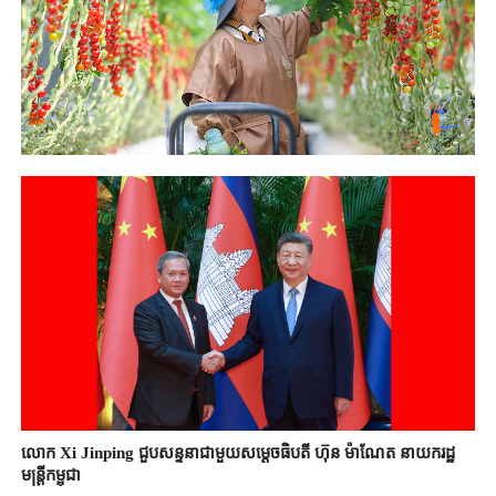
លោក Xi Jinping ជួបសន្ទនាជាមួយសម្តេចធិបតី ហ៊ុន ម៉ាណែត នាយករដ្ឋ
មន្ត្រីកម្ពុជា