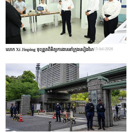
15-Jul-2026
លោក Xi Jinping ចុះត្រួតពិនិត្យការងារនៅក្រុងសៀងហៃ