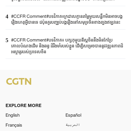
4
#CCFR​ Comment#​បទវិភាគ៖ក្រដាសគ្មានតម្លៃមួយសន្លឹកមិន​អាច​បង្ក
រឿង​ហេតុអ្វីបានទេ ជប៉ុន​គួរ​បញ្ឈប់បង្ករឿងនៅសមុទ្រចិនខាងត្បូងឥឡូវនេះ
5
#CCFR Comment#បទវិភាគ៖ បក្សកុម្មុយនីស្តចិននឹងមិនកែប្រែ
គោលបំណងដើម និងឆន្ទៈដ៏រឹងមាំរបស់ខ្លួន ដើម្បីសម្រេចបាននូវវឌ្ឍនភាពដ៏
អស្ចារ្យរបស់ប្រទេសចិន
EXPLORE MORE
English
Español
Français
العربية