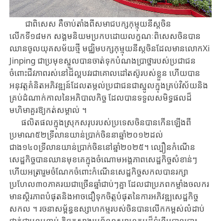
ជា​ពិសេស គឺចាប់​តាំង​ពីសមាជបក្សកុម្មុយនីស្តចិន​
លើកទី១៨មក​ សង្គមនិយម​ប្រកប​ដោយ​លក្ខណៈពិសេសចិនបា​ន​
ឈាន​ចូល​យុគសម័យថ្មី​ មជ្ឈិមបក្សកុម្មុយនីស្ត​ចិន​ដែល​មាន​លោកXi
Jinping ជាប្រមុខស្នូលបានចាត់​ទុក​បំណង​ប្រាថ្នា​របស់​ប្រជាជន​
ចំពោះ​ជីវ​ភាព​រស់នៅ​ដ៏ល្អបវរ​ជា​គោលដៅ​តស៊ូរបស់​ខ្លួន​​ ហើយ​បាន​
អនុវត្តគំនិត​អភិវឌ្ឍន៍​ដែល​តម្កល់​ប្រ​ជា​ជន​ជាស្នូលក្នុងគ្រប់វិស័យនិង​
គ្រប់​ដំណាក់កាល​​នៃ​អភិបាល​កិច្ច​​ ដែល​បាន​ទទួល​សមិទ្ធ​ផលដ៏
មហិមាគួរ​ឱ្យ​កត់សម្គាល់​ ។
ផលិតផលក្នុងស្រុកសរុបរបស់ប្រទេសចិនបានកើនឡើងពី
ប្រមាណ៥២​ទ្រីលាន​យាន់​ប្រាក់​ចិន​នា​ឆ្នាំ២០១២ដល់
ជាង១៤០ទ្រីលានយាន់ប្រាក់ចិន​នៅ​ឆ្នាំ២០២៥។ ល្បឿន​កំ​ណើន​
សេដ្ឋកិច្ច​បាន​ឈាន​មុខ​គេ​ក្នុង​ចំណោម​អង្គភាព​សេដ្ឋកិច្ច​សំខាន់ៗ​
ហើយ​អត្រា​រួម​ចំ​ណែក​ចំពោះ​កំណើន​សេដ្ឋកិច្ច​សកល​បាន​រក្សា
ប្រហែល​៣០ភាគរយ​ជា​ច្រើន​ឆ្នាំ​ជាប់ៗគ្នា ដែ​ល​ជា​ប្រភព​កម្លាំង​ចលករ​
មាន​ស្ថិរភាព​បំផុត​និងអាចជឿទុកចិត្តបំផុត​នៃ​ការ​អភិវឌ្ឍ​សេដ្ឋ​កិច្ច​
សកល​ ។ រចនាសម័្ពន្ធឧស្សាហកម្ម​របស់​ចិន​បាន​​លើក​កម្ពស់​លំដាប់​
ថ្នាក់​ជា​បន្ត​បន្ទាប់ កិច្ច​កសាង​ប្រព័ន្ធឧស្សាហកម្ម​ដ៏ទំនើប​បាន​បោះ​