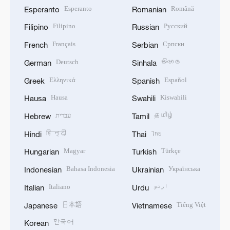
Esperanto
Română
Esperanto
Romanian
Filipino
Русский
Filipino
Russian
Français
Српски
French
Serbian
Deutsch
සිංහල
German
Sinhala
Ελληνικά
Español
Greek
Spanish
Hausa
Kiswahili
Hausa
Swahili
עברית
தமிழ்
Hebrew
Tamil
हिन्दी
ไทย
Hindi
Thai
Magyar
Türkçe
Hungarian
Turkish
Bahasa Indonesia
Українська
Indonesian
Ukrainian
Italiano
اردو
Italian
Urdu
日本語
Tiếng Việt
Japanese
Vietnamese
한국어
Korean