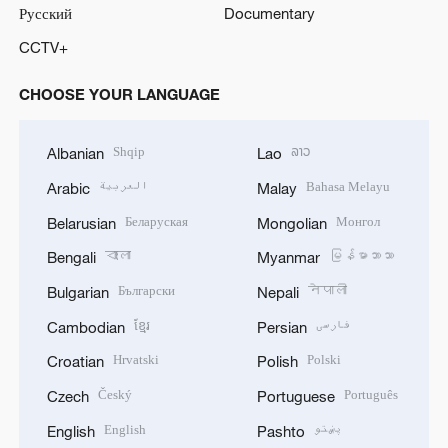
Русский
Documentary
CCTV+
CHOOSE YOUR LANGUAGE
Shqip
ລາວ
Albanian
Lao
العربية
Bahasa Melayu
Arabic
Malay
Беларуская
Монгол
Belarusian
Mongolian
বাংলা
မြန်မာဘာသာ
Bengali
Myanmar
Български
नेपाली
Bulgarian
Nepali
ខ្មែរ
فارسی
Cambodian
Persian
Hrvatski
Polski
Croatian
Polish
Český
Português
Czech
Portuguese
English
پښتو
English
Pashto