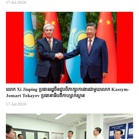
17-Jul-2026
លោក Xi Jinping ប្រធានរដ្ឋចិន​ជួបពិភាក្សា​ការងារជាមួយ​លោក Kassym-
Jomart ​Tokayev ​ប្រធានាធិបតី​កាហ្សាក់ស្ថាន​
17-Jul-2026