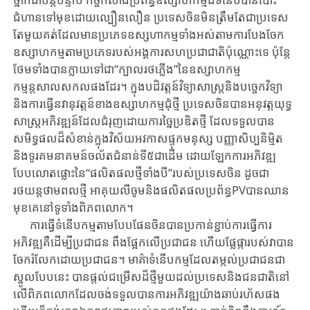
ជំហាន​ទៅមុខ​ដោយ​ល្បឿន​លឿន​ ប្រ​ទេ​ស​ចិន​មិន​ត្រឹម​តែជា​ប្រទេស​
តែ​មួយ​គត់​ដែល​មាន​ប្រភេទឧស្សហាកម្ម​ទាំង​អស់​តាម​ការ​បែង​ចែក
ឧស្សាហកម្ម​តាមប្រភេទរបស់​អង្គការសហប្រជាជាតិ​ប៉ុណ្ណោះទេ ប៉ុន្តែ​
ថែម​ទាំង​បា​ន​ក្លាយ​ទៅជា​“ក្បាល​រថភ្លើង​”នៃ​ឧស្សាហកម្ម​
កម្មន្តសាលសកល​ផងដែរ​។ ក្នុ​ង​បដិវត្ត​ន៍​វិទ្យា​សា​ស្ត្រនិងបច្ចេកវិទ្យា
និងការធ្វើនវានុវត្តន៍ខាងឧស្សាហកម្មជុំ​ថ្មី ប្រទេស​ចិន​បាន​អនុវត្ត​យុទ្ធ​
សា​ស្ត្រ​អភិវឌ្ឍន៍ដែលជំរុញដោយការច្នៃប្រឌិតថី្ម ដែល​ទទួល​បាន​
សមិទ្ធផល​ដ៏​សំខាន់​ក្នុង​វិស័​យ​អវកាស​ផ្ទុក​មនុស្ស​ បញ្ញាសិប្បនិម្មិត
និង​ទូរគមនាគមន៍ចល័តជំនាន់ទី៥ជា​ដើម​ ដោ​យ​ឡែក​ការ​អភិវឌ្ឍ
បែបលោតផ្លោះនៃ“ផលិតផលថ្មីទាំងបី”របស់ប្រទេសចិន ដូចជា​
រថយន្ត​ថា​ម​ពល​ថ្មី​ អាគុយលីចូមនិងផលិតផលប្រព័ន្ធPVបាន​ឈាន​
មុខ​គេ​នៅទូទាំង​ពិភពលោក​។
ការ​ធ្វើ​ទំនើបកម្ម​តាម​បែប​ផែន​ចិន​បាន​ប្រកាន់ខ្ជាប់​ការធ្វើ​ការ​
អភិវឌ្ឍគឺដើម្បី​ប្រជាជន ពឹង​ផ្អែកលើប្រជាជន ហើយផ្លែផ្ការបស់វាបាន
ចែករំលែកដោយ​​ប្រជាជន។ មាគ៌ា​ទំនើបកម្ម​ដែ​ល​តម្កល់ប្រជាជនជា
ស្នូលបែប​នេះ បាន​ផ្តល់​ជម្រើស​ដ៏ថ្មីមួយ​ដល់​ប្រទេស​និង​ជនជាតិ​នៅ​
លើ​ពិភពលោក​ដែល​ចង់​ទទួល​បាន​ការ​អភិវឌ្ឍយ៉ាង​ឆាប់រហ័ស​ផង​