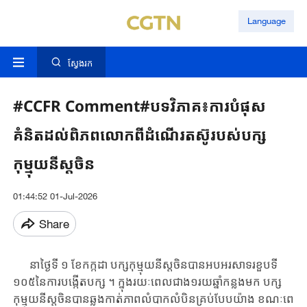
Language
ស្វែងរក
#CCFR Comment#បទវិភាគ៖ការបំផុស
គំនិតដល់ពិភពលោកពីដំណើរតស៊ូរបស់បក្ស
កុម្មុយនីស្តចិន
01:44:52 01-Jul-2026
Share
នាថ្ងៃទី ១ ខែ​កក្កដា បក្សកុម្មុយនីស្តចិនបាន​អបអរ​សាទរ​ខួប​ទី​
១០៥​នៃ​ការ​បង្កើត​បក្ស​ ។​ ក្នុង​រយៈពេល​ជាង​១រយ​ឆ្នាំកន្លង​មក បក្ស
កុម្មុយនីស្តចិនបាន​ឆ្លងកាត់ភាព​លំបាកលំបិន​គ្រប់​បែប​យ៉ាង ខណៈពេ​