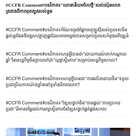
#CCFR Comment#បទវិភាគ៖"យោធានិយមបែបថ្មី"របស់ជប៉ុនលាត
ត្រដាងពីភាពពុតត្បុតរបស់ខ្លួន
#CCFR Comment#បទវិភាគ៖កំណែទម្រង់ផ្នែកអេកូឡូស៊ីរបស់ប្រទេសចិន
ផ្តល់នូវផែនទីចង្អុលបង្ហាញផ្លូវដែលអាចចម្លងបានសម្រាប់ប្រទេសកំពុងអភិវឌ្ឍន៍
#CCFR Comment#បទវិភាគ៖ហេតុអ្វីបានជា"របាយការណ៍ពាក់កណ្តាល
ឆ្នាំ"នៃសេដ្ឋកិច្ចចិនក្លាយទៅជា"យុថ្កាស្ថិរភាព"សម្រាប់សេដ្ឋកិច្ចសកល?
#CCFR Comment#បទវិភាគ៖៖ហេតុអ្វីបានជា"ការផលិតដោយចិន"ទទួល
ប្រជាប្រិយភាពយ៉ាងខ្លាំងនៅទូទាំងពិភពលោក?
#CCFR Comment#បទវិភាគ៖"ខ្សែសង្វាក់ចិន"បានផ្តល់"ភាពប្រាកដ
ប្រជា"ដ៏មានតម្លៃដល់ការរក្សាស្ថិរភាពនៃខ្សែសង្វាក់ផ្គត់ផ្គង់សកល