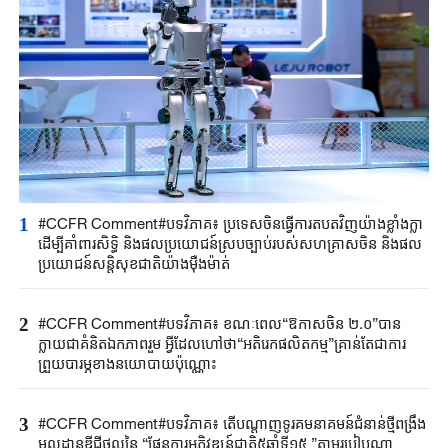
1
#CCFR Comment#បទវិភាគ៖ ប្រទេសចិនធ្វើការតបតវិញយ៉ាងខ្លាំងក្លា
ដើម្បីគាំពារសិទ្ធិ និងផលប្រយោជន៍ស្របច្បាប់របស់សហគ្រាសចិន និងផល
ប្រយោជន៍សន្តិសុខជាតិយ៉ាងម៉ឺងម៉ាត់
2
#CCFR Comment#បទវិភាគ៖ ខណៈពេល“ឱកាសចិន ២.០”បាន
ក្លាយជាគំនិតឯកភាពរួម អ្វីដែលហៅថា“អតិរេកផលិតកម្ម”គ្រាន់តែជាការ
ព្រួយបារម្ភខាងនយោបាយប៉ុណ្ណោះ
3
#CCFR Comment#បទវិភាគ៖ តើបណ្តាញទូរគមនាគមន៍ជំនាន់ថ្មីពង្រឹង
មូលដ្ឋានឌីជីថលនៃ “ផែនការអភិវឌ្ឍន៍ជាតិ៥ឆ្នាំទី១៥ ”តាមរបៀបណា