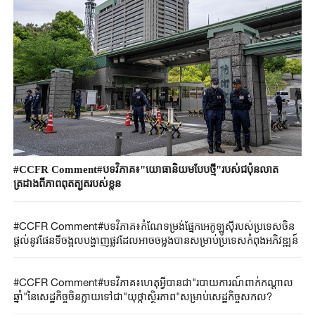
#CCFR Comment#បទវិភាគ៖"យោធានិយមបែបថ្មី"របស់ជប៉ុនលាត
ត្រដាងពីភាពពុតត្បុតរបស់ខ្លួន
#CCFR Comment#បទវិភាគ៖កំណែទម្រង់ផ្នែកអេកូឡូស៊ីរបស់ប្រទេសចិន
ផ្តល់នូវផែនទីចង្អុលបង្ហាញផ្លូវដែលអាចចម្លងបានសម្រាប់ប្រទេសកំពុងអភិវឌ្ឍន៍
#CCFR Comment#បទវិភាគ៖ហេតុអ្វីបានជា"របាយការណ៍ពាក់កណ្តាល
ឆ្នាំ"នៃសេដ្ឋកិច្ចចិនក្លាយទៅជា"យុថ្កាស្ថិរភាព"សម្រាប់សេដ្ឋកិច្ចសកល?