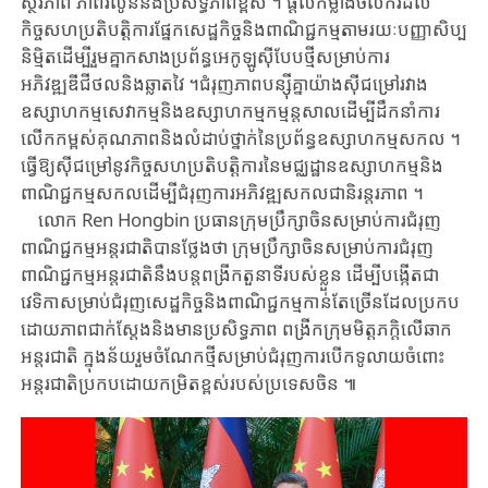
ស្ថិរភាព ​ភាពរលូន​និងប្រសិទ្ធភាពខ្ពស់ ​។ ​ផ្តល់កម្លាំងចលករ​ដល់​
កិច្ចសហ​ប្រតិបត្តិ​ការ​ផ្នែក​សេដ្ឋ​កិច្ចនិងពាណិជ្ជកម្ម​តាមរយៈបញ្ញាសិប្ប
និម្មិត​ដើម្បី​រួមគ្នា​កសាង​ប្រព័ន្ធ​អេកូ​ឡូស៊ី​បែប​ថ្មី​សម្រាប់​ការ
អភិវឌ្ឍឌីជីថលនិងឆ្លាតវៃ ​។​ជំរុញ​ភាពបន្ស៊ីគ្នា​យ៉ាង​ស៊ី​ជម្រៅ​រវាង​
ឧស្សាហកម្ម​សេវាកម្ម​និង​ឧស្សាហកម្មកម្មន្តសាល​ដើម្បី​ដឹកនាំ​ការ
លើក​កម្ពស់​គុណភាព​និង​លំដាប់​ថ្នាក់​នៃ​ប្រព័ន្ធ​ឧស្សាហកម្មសកល ​។ ​
ធ្វើឱ្យស៊ីជម្រៅ​នូវ​កិច្ច​សហ​ប្រតិ​បត្តិការ​នៃ​មជ្ឈដ្ឋានឧស្សាហកម្ម​និង​
ពាណិជ្ជកម្មសកល​ដើម្បី​ជំរុញ​ការអភិវឌ្ឍ​សកល​ជា​និរន្តរភាព ​។
លោក ​Ren ​Hongbin ​ប្រធានក្រុមប្រឹក្សាចិន​សម្រាប់ការជំរុញ
ពាណិជ្ជកម្មអន្តរជាតិ​បាន​ថ្លែង​ថា ​ក្រុមប្រឹក្សាចិន​សម្រាប់ការជំរុញ
ពាណិជ្ជកម្មអន្តរជាតិ​នឹងបន្ត​ពង្រីក​តួនាទី​របស់ខ្លួន ​ដើម្បី​បង្កើត​ជា​
វេទិកាសម្រាប់​ជំរុញ​សេដ្ឋកិច្ច​និងពាណិជ្ជកម្ម​កាន់តែច្រើន​ដែល​ប្រកប​
ដោយ​ភា​ព​ជាក់​ស្តែង​និង​មានប្រសិទ្ធភាព ​ពង្រីក​ក្រុមមិត្តភក្តិ​លើ​ឆាក
អន្តរជាតិ ​ក្នុងន័យ​រួមចំណែក​ថ្មី​សម្រាប់​ជំរុញ​ការបើកទូលាយ​ចំពោះ​
អន្តរជាតិ​ប្រកបដោយ​កម្រិតខ្ពស់​របស់​ប្រទេសចិន ​៕​