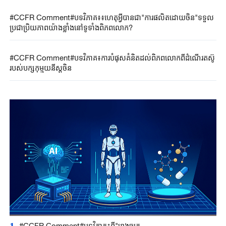
#CCFR Comment#បទវិភាគ៖៖ហេតុអ្វីបានជា"ការផលិតដោយចិន"ទទួល
ប្រជាប្រិយភាពយ៉ាងខ្លាំងនៅទូទាំងពិភពលោក?
#CCFR Comment#បទវិភាគ៖ការបំផុសគំនិតដល់ពិភពលោកពីដំណើរតស៊ូ
របស់បក្សកុម្មុយនីស្តចិន
#CCFR Comment#បទវិភាគ៖ពី"រោងចក្រ