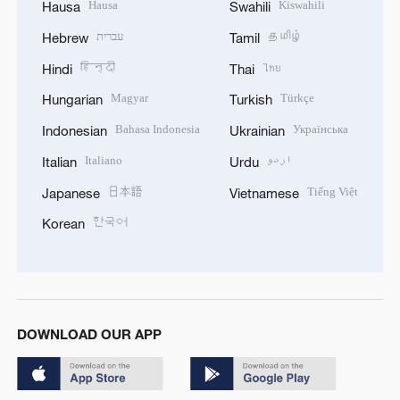
Hausa
Kiswahili
Hausa
Swahili
עברית
தமிழ்
Hebrew
Tamil
हिन्दी
ไทย
Hindi
Thai
Magyar
Türkçe
Hungarian
Turkish
Bahasa Indonesia
Українська
Indonesian
Ukrainian
Italiano
اردو
Italian
Urdu
日本語
Tiếng Việt
Japanese
Vietnamese
한국어
Korean
DOWNLOAD OUR APP