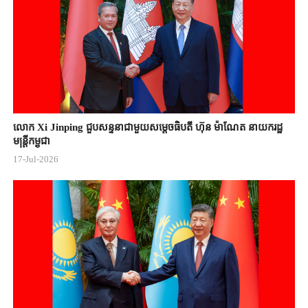
លោក Xi Jinping ជួបសន្ទនាជាមួយសម្តេចធិបតី ហ៊ុន ម៉ាណែត នាយករដ្ឋ
មន្ត្រីកម្ពុជា
17-Jul-2026