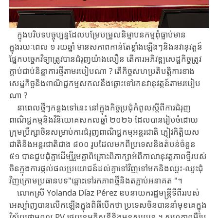
ក្នុងបរិបទ​បច្ចុប្បន្ន​ដែល​បម្រែបម្រួលនិម្មាបនកម្មពុំធ្លាប់មាន
ក្នុងរយៈពេល ​១ ​រយ​ឆ្នាំ មាន​សភាព​កាន់តែខ្លាំងឡើងៗ​និងនវានុវត្តន៍
ផ្នែកបច្ចេកវិទ្យា​ត្រូវ​បាន​ជំរុញយ៉ាងលឿន ​តើ​ការ​អភិ​វឌ្ឍ​សេដ្ឋកិច្ច​ត្រូវ​
ក្តាប់ជាប់និន្នាការថ្មី​តាម​របៀបណា ​? ​តើ​កិច្ចសហប្រតិ​បត្តិការ​ខាង​
សេដ្ឋ​កិច្ច​និង​ពាណិជ្ជកម្ម​សកល​នឹង​ឆ្ពោះទៅរក​នវានុវត្តន៍​តាម​របៀប​
ណា ​?
នា​ពេល​ថ្មីៗ​កន្លងទៅ​នេះ ​នៅក្នុងកិច្ចប្រជុំ​កំពូល​ស្តីពី​ការ​ជំរុញ​​
ពាណិជ្ជកម្ម​និង​វិនិយោគ​សកល​ឆ្នាំ ​២០២៦ ​ដែល​បាន​រៀបចំ​ដោយ​
ក្រុមប្រឹក្សា​ចិន​សម្រាប់​ការ​ជំរុញ​ពាណិជ្ជកម្ម​អន្តរជាតិ ​ភ្ញៀវ​កិត្តិយស​
ជាតិ​និង​អន្តរជាតិ​ជាង ​៨០០ ​រូប​ដែល​មកពី​ប្រទេស​និងតំបន់​ចំនួន ​
៥១ ​បា​ន​ជួប​ជុំ​គ្នា​ដើម្បី​រួមគ្នា​ពិគ្រោះពិភាក្សា​អំពី​កាលានុវត្តភាព​ថ្មី​របស់​
ចិន​ក្នុងការផ្តល់​ផល​ប្រយោជន៍​ដល់គ្នាទៅវិញទៅមក​និងឈ្នះ-ឈ្នះ​ជុំ
វិញ​ក្រោមប្រធានបទ​"ឆ្ពោះទៅរកភាពថ្មី​និង​ត​ភ្ជាប់​អនាគត ​"។
លោកស្រី ​Yolanda ​Díaz ​Pérez ​ឧបនាយករដ្ឋមន្ត្រី​ទីពីរ​របស់​
អេស្ប៉ាញ​បានលើកឡើង​ក្នុង​ពិធី​បើក​ថា ​ប្រទេសចិន​បាន​នាំមុខគេ​ក្នុង
វិស័យ​ថាមពល ​PV ​រថយន្តអគ្គិសនី​និង​មនុស្ស​យន្ត ​។ ​សហភាពអឺរ៉ុប​