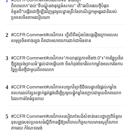
1
ពិភពលោក"ដល់"ទីបណ្តុំនវានុវត្តន៍សកល" តើ"ផលិតផលថ្មីបំផុត
ចំនួនបី"បង្កើតជាថ្មីឡើងវិញនូវមូលដ្ឋានគ្រឹះនៃពាណិជ្ជកម្មអន្តរជាតិរបស់
ប្រទេសចិនតាមរបៀបណា
2
#CCFR Comment#បទវិភាគ៖ ហ្វីលីពីនប៉ុនប៉ងបង្ករឿងក្រោមលេស
សមុទ្រចិនខាងត្បូង ពិតជាអសាឥតការជាក់ជាមិនខាន
3
#CCFR Comment#បទវិភាគ៖"កាលានុវត្តភាពចិន២.0"៖"ការច្នៃប្រឌិត
ថ្មីក្នុងទ្រង់ទ្រាយធំ"ផ្តល់ជាចម្លើយថា ចិនកំពុងចែករំលែកកម្លាំងចលករនៃការ
ច្នៃប្រឌិតថ្មីជាមួយពិភពលោក
4
#CCFR Comment#បទវិភាគ៖បច្ចេកវិទ្យាឌីជីថលឆ្លាតវៃផ្តល់កម្លាំង
ចលករដល់ខ្សែសង្វាក់ផ្គត់ផ្គង់ដើម្បីប្រមូលផ្តុំកម្លាំងតភ្ជាប់ជាមួយពិភពលោក
ដែលកាន់តែធំទូលាយ
5
#CCFR Comment#បទវិភាគ៖សៀវភៅសដ៏សំខាន់នេះបង្ហាញពីទំនួល
ខុសត្រូវរបស់ប្រទេសធំស្តីពីការធ្វើឱ្យអភិបាលកិច្ចសកលមានសុក្រឹតភាព
តាមរយៈកំណែទម្រង់