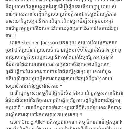
និង​ប្រទេសចិន​គួរ​បន្ត​ពួតដៃគ្នា​ដើម្បី​ឆ្លើយតប​នឹង​បញ្ហា​ប្រឈម​សំ​
ខាន់ៗ​ជា​សកល ​បង្កើន​កិច្ចសហប្រតិបត្តិការជាក់ស្តែងដ៏មេត្រីភាព​
តាមរយៈ​កិច្ច​សន្ទនា​និង​ការ​ពិគ្រោះ​ពិភាក្សា ​ដើម្បី​សម្រេចបាន​នូវ​
ពាណិជ្ជកម្មទ្វេភាគី​ដែល​កាន់តែ​មាន​តុល្យភាព​និង​កាន់​តែ​មាន​និរន្តរ
ភាព។
លោក ​Stephen ​Jackson ​អ្នកសម្របសម្រួល​នៃអង្គការសហ
ប្រជាជាតិ​ប្រចាំ​នៅ​ប្រ​ទេស​ចិន​បានថ្លែងថា ​ទំហំទីផ្សារដ៏ធំធេង ​ប្រព័ន្ធ
ឧស្សាហកម្ម​ដ៏​ល្អពេញលេញ​និង​កម្លាំង​ជាក់​ស្តែង​ផ្នែក​នវានុវត្តន៍​
ឌីជីថល​ដែល​ឈានមុខគេ​របស់​ប្រទេសចិន​ព្រមទាំង​កិច្ចសហ​
ប្រតិបត្តិការ​ដែល​មានភាពកាន់តែជិតស្និទ្ធ​ជាមួយ​ប្រទេសកំពុង
អភិវឌ្ឍន៍​បាន​បន្ត​បង្កើត​ការលានុវត្ត​ភាព​អភិវឌ្ឍន៍​ដ៏ទូលំទូលាយ​
សម្រាប់​ការអភិវឌ្ឍរួមជាសកល ​។
ពាណិជ្ជកម្មសេវាកម្ម​គឺជា​ផ្នែកដ៏សំខាន់​នៃ​ពាណិជ្ជកម្មសកល​និងជា​
វិស័យដ៏សំខាន់​នៃ​កិច្ច​សហប្រតិបត្តិការ​ផ្នែក​សេដ្ឋកិច្ច​និង​ពាណិជ្ជកម្ម
អន្តរជាតិ ​។ ​ការបើកទូលាយចំពោះ​អន្តរជាតិ​ជុំថ្មី​របស់ប្រទេសចិន​បាន​
ពន្លឿន​ការឆ្ពោះទៅរក​ឧស្សាហកម្ម​សេវា​កម្ម ​។
លោក ​Craig ​Allen ​អតីត​ប្រធានគណៈកម្មាធិការពាណិជ្ជកម្មរវាង
អាមេរិក​និងចិន​ទូទាំង​សហរដ្ឋ​អាមេរិក​និងជា​ទីប្រឹក្សាជាន់ខ្ពស់​នៃក្រុម