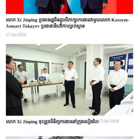
លោក Xi Jinping ប្រធានរដ្ឋចិន​ជួបពិភាក្សា​ការងារជាមួយ​លោក Kassym-
Jomart ​Tokayev ​ប្រធានាធិបតី​កាហ្សាក់ស្ថាន​
17-Jul-2026
15-Jul-2026
លោក Xi Jinping ចុះត្រួតពិនិត្យការងារនៅក្រុងសៀងហៃ