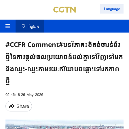
Language
ស្វែងរក
#CCFR Comment#បទវិភាគ៖ខិតខំចារទំព័រ
ថ្មីនៃការផ្តល់ផលប្រយោជន៍ដល់គ្នាទៅវិញទៅមក
និងឈ្នះ-ឈ្នះតាមរយៈឥរិយាបថឆ្ពោះទៅរកភាព
ថ្មី
02:46:18 26-May-2026
Share