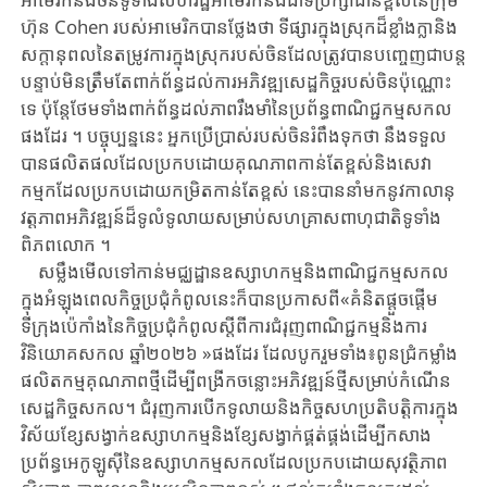
ហ៊ុន ​Cohen ​របស់អាមេរិក​បានថ្លែងថា ​ទី​ផ្សារ​ក្នុងស្រុក​ដ៏ខ្លាំងក្លា​និង​
សក្តានុពលនៃតម្រូវការក្នុងស្រុក​របស់​ចិន​ដែល​ត្រូវបាន​បញ្ចេញ​ជា​បន្ត​
បន្ទាប់​មិនត្រឹមតែ​ពាក់ព័ន្ធ​ដល់​ការអភិវឌ្ឍសេដ្ឋកិច្ច​របស់​ចិន​ប៉ុណ្ណោះ
ទេ ​ប៉ុន្តែ​ថែម​ទាំង​ពាក់​ព័ន្ធ​ដល់​ភាពរឹងមាំ​នៃ​ប្រព័ន្ធពាណិជ្ជកម្មសកល​
ផងដែរ ​។ ​បច្ចុប្បន្ន​នេះ ​អ្នក​ប្រើ​ប្រាស់​របស់​ចិន​រំពឹងទុក​ថា ​នឹង​ទទួល
បាន​ផលិតផល​ដែល​ប្រកបដោយ​គុណភាព​កាន់​តែ​ខ្ពស់​និង​សេវា
កម្មក​ដែល​ប្រកបដោយ​កម្រិត​កាន់តែ​ខ្ពស់ ​នេះ​បាន​នាំមក​នូវ​កាលានុ
វត្តភាព​អភិ​វឌ្ឍន៍​ដ៏​ទូលំ​ទូលាយ​សម្រាប់​សហគ្រាស​ពាហុជាតិ​ទូទាំង​
ពិភពលោក ​។
សម្លឹងមើលទៅកាន់​មជ្ឈដ្ឋានឧស្សាហកម្មនិងពាណិជ្ជកម្មសកល ​
ក្នុងអំឡុងពេលកិច្ច​ប្រជុំ​កំពូល​នេះ​ក៏​បាន​ប្រកាសពី«គំនិតផ្តួចផ្តើម
ទីក្រុងប៉េកាំង​នៃកិច្ចប្រជុំកំពូល​ស្តីពី​ការ​ជំរុញ​ពាណិ​ជ្ជកម្ម​និង​ការ
វិនិយោគសកល ​ឆ្នាំ២០២៦ ​»ផងដែរ ​ដែល​បូក​រួម​ទាំង​៖​ពូនជ្រំ​កម្លាំង​
ផលិត​កម្ម​គុណភាពថ្មី​ដើម្បី​ពង្រីកចន្លោះអភិវឌ្ឍន៍ថ្មី​សម្រាប់​កំណើន
សេដ្ឋកិច្ចសកល​។ ​ជំរុញ​ការបើកទូលាយ​និង​កិច្ចសហប្រតិបត្តិការ​ក្នុង​
វិស័យ​ខ្សែសង្វាក់ឧស្សាហកម្ម​និង​ខ្សែ​សង្វាក់​ផ្គត់ផ្គង់​ដើម្បី​កសាង​
ប្រព័ន្ធ​អេកូឡូស៊ី​នៃ​ឧស្សាហកម្មសកល​ដែល​ប្រកបដោយ​សុវត្ថិភាព ​