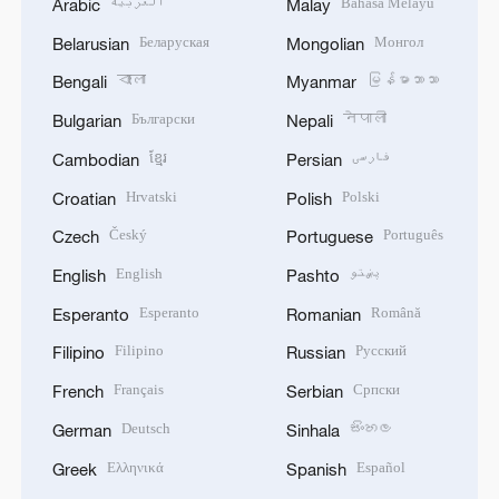
العربية
Bahasa Melayu
Arabic
Malay
Беларуская
Монгол
Belarusian
Mongolian
বাংলা
မြန်မာဘာသာ
Bengali
Myanmar
Български
नेपाली
Bulgarian
Nepali
ខ្មែរ
فارسی
Cambodian
Persian
Hrvatski
Polski
Croatian
Polish
Český
Português
Czech
Portuguese
English
پښتو
English
Pashto
Esperanto
Română
Esperanto
Romanian
Filipino
Русский
Filipino
Russian
Français
Српски
French
Serbian
Deutsch
සිංහල
German
Sinhala
Ελληνικά
Español
Greek
Spanish