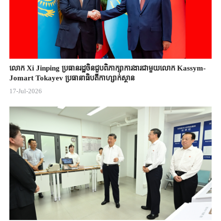
លោក Xi Jinping ប្រធានរដ្ឋចិន​ជួបពិភាក្សា​ការងារជាមួយ​លោក Kassym-
Jomart ​Tokayev ​ប្រធានាធិបតី​កាហ្សាក់ស្ថាន​
17-Jul-2026