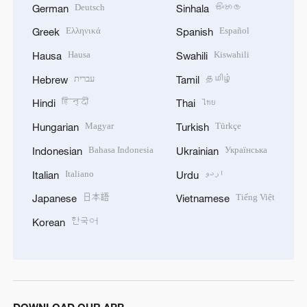
Deutsch
සිංහල
German
Sinhala
Ελληνικά
Español
Greek
Spanish
Hausa
Kiswahili
Hausa
Swahili
עברית
தமிழ்
Hebrew
Tamil
हिन्दी
ไทย
Hindi
Thai
Magyar
Türkçe
Hungarian
Turkish
Bahasa Indonesia
Українська
Indonesian
Ukrainian
Italiano
اردو
Italian
Urdu
日本語
Tiếng Việt
Japanese
Vietnamese
한국어
Korean
DOWNLOAD OUR APP