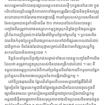
សហរដ្ឋអាមេរិក​បានចុះផ្សាយអត្ថបទ​នា​ពេល​ថ្មីៗ​កន្លងទៅនេះ​ថា ​ក្នុង
បរិបទ​ដែល​រូបិយវត្ថុពិភពលោក​ទាំង​មូល​ត្រូវ​រឹតបណ្តឹង​និង​ភូមិ​សា​ស្ត្រ​
នយោបាយកាន់តែ​​មាន​ភាព​រង្គោះ​រង្គើ ​ការនាំចូលរបស់ប្រទេសចិន​នៅ​
តែ​សម្រេច​បាន​នូវ​កំណើនជិត ​២០ ​ភាគ​រយ​ដដែល​ដែលបាន​ឆ្លុះ
បញ្ចាំង​ពី​តម្រូវការ​ខាង​ឧ​ស្សា​ហកម្ម​ក្នុង​ស្រុក​ដ៏ខ្លាំងក្លា​និង​មូលដ្ឋាន​
គ្រឹះ​នៃ​ការ​ប្រើប្រាស់​កាន់តែរឹងមាំ​ពីមួយ​ថ្ងៃ​ទៅ​មួយ​ថ្ងៃ ​។ ​ប្រទេស​ចិន
បាននិង​កំពុង​ប្រែខ្លួន​ពី​រោងច្រកសកល​ទៅជាទីផ្សារសកល​ជា​លំដាប់ ​
ជា​និច្ចកាល ​ចិនតែងតែ​ជា​យុថ្កា​សម្រាប់លំនឹងការអភិវឌ្ឍសេដ្ឋកិច្ច​
សកល​ដែល​មិន​អាច​ខ្វះបាន ​។
ទិន្នន័យនាំចូលដ៏គួរឱ្យកត់សម្គាល់ទាំងនេះ​បាន​ឆ្លុះបញ្ចាំង​ពី​ការពិត​
ដែលថា ​តម្រូវការ​ក្នុង​ស្រុក​របស់​ចិន​បាន​​ពង្រីក​ជាលំដាប់ ​។ ​នេះ ​គឺ ​
ទទួលបានអត្ថប្រយោជន៍​ពី​ការ​គាំទ្រ​ចំនួន​ពីរ​ទាំង​ការបើកទូលាយផ្នែក
ប្រព័ន្ធរបប​និង​ភាពងាយស្រួល​នៃ​ការធ្វើ​ពាណិជ្ជ​កម្ម ​។
នៅទីក្រុងឆុងឈីង ​ផ្លែឈើនាំចូលពី​បរទេស​​ដូចជា​ផ្លែឆឺរីសីលី ​
ផ្លែមៀនថៃ ​ផ្លែ​ទុរេន​កម្ពុ​ជា​និង​ផ្លែ​មង្ឃុត​ជាដើម​ដែល​បាន​ចូលក្នុងទី
ផ្សារចិន​តាមរយៈ​ច្រករបៀង​អន្តរជាតិ​ដូច​ជា​ច្រក​របៀង​ពាណិជ្ជកម្ម​
អន្តរជាតិថ្មី​តាមផ្លូវគោកនិងសមុទ្រភាគខាងលិច​ប្រទេស​ចិន​មាន​ចំនួន​​
កាន់តែ​ច្រើន​ឡើង​ៗ ​។ ​កាលពី​ខែសីហា ​ឆ្នាំ ​២០២៥ ​ប្រទេសចិន​និង