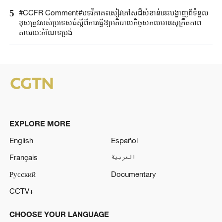
5
#CCFR Comment#បទវិភាគ៖សៀវភៅសដ៏សំខាន់នេះបង្ហាញពីទំនួល
ខុសត្រូវរបស់ប្រទេសធំស្តីពីការធ្វើឱ្យអភិបាលកិច្ចសកលមានសុក្រឹតភាព
តាមរយៈកំណែទម្រង់
EXPLORE MORE
English
Español
Français
العربية
Русский
Documentary
CCTV+
CHOOSE YOUR LANGUAGE