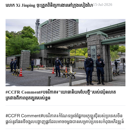
15-Jul-2026
លោក Xi Jinping ចុះត្រួតពិនិត្យការងារនៅក្រុងសៀងហៃ
#CCFR Comment#បទវិភាគ៖"យោធានិយមបែបថ្មី"របស់ជប៉ុនលាត
ត្រដាងពីភាពពុតត្បុតរបស់ខ្លួន
#CCFR Comment#បទវិភាគ៖កំណែទម្រង់ផ្នែកអេកូឡូស៊ីរបស់ប្រទេសចិន
ផ្តល់នូវផែនទីចង្អុលបង្ហាញផ្លូវដែលអាចចម្លងបានសម្រាប់ប្រទេសកំពុងអភិវឌ្ឍន៍