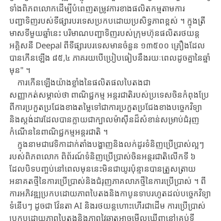
ទាំងពិភពលោក​ដើម្បី​បំពេញ​តម្រូវ​ការ​ខាង​ផលិត​កម្ម​តាមការ
បញ្ជាទិញ​របស់​ទីផ្សារបរទេស​ប្រកបដោយ​ប្រសិទ្ធភាព​ខ្ពស់ ​។ ​ក្នុង​ត្រី​
មាស​ទីមួយ​ឆ្នាំនេះ ​បរិមាណបញ្ជាទិញ​របស់​ក្រុមហ៊ុន​ផលិត​រថយន្ត​
អគ្គិសនី ​Deepal ​ពី​ទីផ្សារ​បរទេស​មាន​ចំនួន ​១៣៥០០ ​គ្រឿង​ដែល​
បាន​កើនឡើង ​៨៥,៤ ​ភាគ​រយ​បើ​ប្រៀប​ធៀប​នឹង​រយៈពេល​ដូចគ្នា​នៃ​ឆ្នាំ
មុន" ​។
ការកើនឡើង​យ៉ាងខ្លាំង​នៃ​ផលិតផលបៃតង​ជា
សញ្ញាកត់សម្គាល់ថា ​ពាណិជ្ជកម្ម​ ​អន្តរជាតិ​របស់ប្រទេសចិន​កំពុង​ប្រែ​
ពី​ការប្រកួតប្រជែងខាង​តម្លៃ​ទៅជា​ការប្រកួតប្រជែង​ខាង​បច្ចេកវិទ្យា​
និង​ស្តង់ដារ​ដែល​បាន​ក្លាយជាក្បាលម៉ាស៊ីនដ៏សំខាន់​សម្រាប់​ជំរុញ​
កំណើន​នៃ​ពាណិជ្ជកម្ម​អន្តរជាតិ ​។
ក្នុងនាមជាវេទិកាដាក់តាំងបង្ហាញ​និង​លក់ដូរ​ទំនិញ​ប្រើប្រាស់​ល្អៗ​
របស់​ពិភពលោក ​ពិព័រណ៍​ទំនិញប្រើប្រាស់ចិនអន្តរជាតិ​លើកទី ​៦ ​
ដែល​បិទបញ្ចប់​នៅពេលមុននេះមិនជាយូរ​ប៉ុន្មាន​បាន​ត្រួសត្រាយ
អនាគតថ្មី​នៃ​ការប្រើប្រាស់​និង​ជំរុញភាគលាភថ្មី​នៃការប្រើប្រាស់ ​។ ​ពី​
ការអភិវឌ្ឍ​ប្រកបដោយភាពបៃតងនិងកាបូនទាប​រហូតដល់​បច្ចេកវិទ្យា
ទំនើបៗ ​ដូចជា ​វ៉ែន​តា ​AI ​និងរថយន្តហោះហើរជាដើម ​ការប្រើប្រាស់
ប្រកបដោយ​ភាពបៃតង​និងភាព​វៃ​ឆ្លាត​អាច​មើលឃើញ​នៅគ្រប់ទី