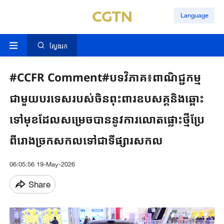
Language
ស្វែងរក
#CCFR Comment#បទវិភាគ៖ពាណិជ្ជកម្ម
ជាមួយបរទេសរបស់ចិនពុះពារឧបសគ្គនិងឆ្ពោះ
ទៅមុខដែលសម្រេចបាននូវការលោតផ្លោះថ្មីប្រែ
ពីរោងច្រកសកលទៅជាទីផ្សារសកល
06:05:56 19-May-2026
Share