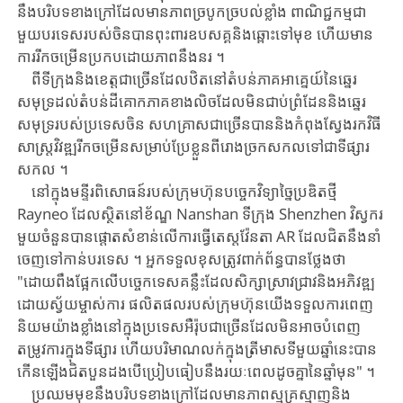
នឹង​បរិបទខាងក្រៅ​ដែលមានភាពច្របូកច្របល់​ខ្លាំង ​ពាណិជ្ជកម្ម​ជា​
មួយ​បរ​ទេស​របស់​ចិន​បាន​ពុះពារឧបសគ្គនិងឆ្ពោះទៅមុខ ​ហើយ​មាន​
ការរីកចម្រើន​ប្រកបដោយ​ភា​ព​នឹងនរ ​។
ពី​ទីក្រុងនិងខេត្តជាច្រើន​ដែល​ឋិតនៅ​តំបន់​ភាគអាគ្នេយ៍នៃឆ្នេរ
សមុទ្រ​ដល់​តំបន់ដីគោក​ភា​គ​ខាង​លិច​ដែលមិនជាប់ព្រំដែននិងឆ្នេរ
សមុទ្រ​របស់​ប្រទេសចិន ​សហគ្រាសជាច្រើន​បាន​និង​កំពុង​ស្វែងរក​វិធី
សាស្រ្ត​វិវឌ្ឍរីកចម្រើន​សម្រាប់​ប្រែខ្លួន​ពីរោងច្រកសកល​ទៅជា​ទីផ្សា​រ​
សកល ​។
នៅក្នុងមន្ទីរពិសោធន៍​របស់​ក្រុមហ៊ុន​បច្ចេកវិទ្យាច្នៃប្រឌិតថ្មី ​
Rayneo ​ដែលស្ថិតនៅ​ខ័ណ្ឌ ​Nan​shan ​ទីក្រុង ​Shenzhen ​វិស្វករ​
មួយចំនួន​បាន​ផ្តោតសំខាន់​លើ​ការធ្វើតេស្ត​​វ៉ែនតា ​AR ​ដែល​ជិត​នឹង​នាំ
ចេញទៅកាន់បរទេស ​។ ​អ្នកទទួលខុសត្រូវ​ពាក់ព័ន្ធ​បាន​ថ្លែង​ថា ​
"ដោយ​ពឹង​ផ្អែក​លើ​បច្ចេកទេសគន្លឹះ​ដែល​សិក្សាស្រាវជ្រាវនិងអភិវឌ្ឍ​
ដោយ​ស្វ័យម្ចាស់​ការ ​ផលិតផល​របស់​ក្រុម​ហ៊ុន​យើង​ទទួល​ការ​ពេញ​
និយម​យ៉ាង​ខ្លាំងនៅក្នុងប្រទេសអឺរ៉ុបជាច្រើន​ដែល​មិន​អាច​បំពេញ​
តម្រូវការក្នុង​ទីផ្សារ ​ហើយ​បរិមាណលក់​ក្នុងត្រីមាស​ទី​មួយ​ឆ្នាំនេះ​បាន​
កើន​ឡើង​ជិតបួនដង​បើប្រៀបធៀប​នឹង​រយៈពេល​ដូចគ្នា​នៃ​ឆ្នាំមុន" ​។ ​
ប្រឈមមុខនឹង​បរិ​បទខាងក្រៅ​ដែលមានភាពស្មុគ្រស្មាញ​និង​