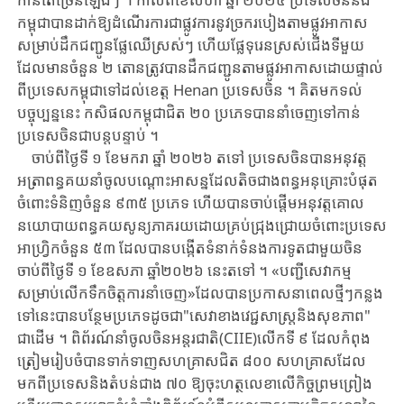
កម្ពុជា​បាន​ដាក់​ឱ្យ​ដំណើរការជាផ្លូវការ​នូវ​ច្រក​របៀង​តាមផ្លូវ​អាកាស​
សម្រាប់​ដឹកជញ្ជូន​ផ្លែឈើស្រស់ៗ ​ហើយ​ផ្លែទុរេនស្រស់​ជើង​ទី​មួយ​
ដែលមាន​ចំនួន ​២ ​តោន​ត្រូវបានដឹកជញ្ជូន​តាមផ្លូវអាកាស​ដោយ​ផ្ទាល់​
ពីប្រទេសកម្ពុជា​ទៅ​ដល់​ខេត្ត ​Henan ​ប្រទេសចិន ​។ ​គិតមកទល់​
បច្ចុប្បន្ននេះ ​កសិផល​កម្ពុជាជិត ​២០ ​ប្រភេទ​បាន​នាំចេញទៅកាន់​
ប្រទេសចិន​ជាបន្តបន្ទាប់ ​។
ចាប់ពីថ្ងៃទី ​១ ​ខែមករា ​ឆ្នាំ ​២០២៦ ​តទៅ ​ប្រទេសចិន​បាន​អនុវត្ត​
អត្រាពន្ធគយនាំចូល​បណ្តោះ​អាសន្ន​ដែល​តិច​ជាង​ពន្ធអនុគ្រោះបំផុត​
ចំពោះ​ទំនិញចំនួន ​៩៣៥ ​ប្រភេទ ​ហើយ​បាន​ចាប់ផ្តើមអនុវត្តគោល
នយោបាយពន្ធគយសូន្យភាគរយ​ដោយគ្រប់ជ្រុងជ្រោយ​ចំពោះ​ប្រ​ទេស​
អាហ្វ្រិក​ចំនួន ​៥៣ ​ដែលបានបង្កើតទំនាក់ទំនងការទូតជាមួយចិន​
ចាប់ពីថ្ងៃទី ​១ ​ខែ​ឧស​ភា ​ឆ្នាំ២០២៦ ​នេះ​តទៅ ​។ ​«បញ្ជីសេវាកម្ម​
សម្រាប់​លើកទឹកចិត្ត​ការនាំចេញ»​ដែល​បាន​ប្រកា​ស​នាពេលថ្មីៗកន្លង
ទៅនេះ​បាន​បន្ថែម​ប្រភេទ​ដូចជា​"សេវា​ខាង​វេជ្ជសាស្ត្រ​និង​សុខ​ភាព"​
ជាដើម ​។ ​ពិព័រណ៍នាំចូលចិនអន្តរជាតិ(CIIE)លើកទី ​៩ ​ដែល​កំពុង​
ត្រៀមរៀបចំ​បាន​ទាក់​ទាញ​សហគ្រាស​ជិត ​៨០០ ​សហគ្រាស​ដែល
មកពី​ប្រទេស​និង​តំបន់ជាង ​៧០ ​ឱ្យ​ចុះ​ហ​ត្ថលេខា​លើ​កិច្ចព្រមព្រៀង ​