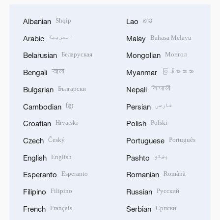
Shqip
ລາວ
Albanian
Lao
العربية
Bahasa Melayu
Arabic
Malay
Беларуская
Монгол
Belarusian
Mongolian
বাংলা
မြန်မာဘာသာ
Bengali
Myanmar
Български
नेपाली
Bulgarian
Nepali
ខ្មែរ
فارسی
Cambodian
Persian
Hrvatski
Polski
Croatian
Polish
Český
Português
Czech
Portuguese
English
پښتو
English
Pashto
Esperanto
Română
Esperanto
Romanian
Filipino
Русский
Filipino
Russian
Français
Српски
French
Serbian