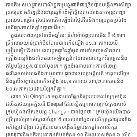
តានតឹង ​សហគ្រាស​ពាណិ​ជ្ជកម្ម​អន្តរជាតិ​ជាច្រើន​បាន​បង្កើន​ការ​សិក្សា
ស្រាវជ្រាវ ​អភិវឌ្ឍ​និង​នវានុវត្តន៍ ​ដើម្បី​ឆ្លើយ​តប​យ៉ាងសកម្ម​នូវ​បញ្ហា
ប្រឈមជាច្រើន ​ដូចជា​ការកើនឡើងនៃថ្លៃដើម​និង​ការ​ប្រកួត​ប្រ​ជែង​
នៃ​ទីផ្សារ​កាន់តែ​ខ្លាំងក្លា​ជាដើម ​។
ក្នុងរយៈពេលបួនខែដើម​ឆ្នាំនេះ ​ទំហំ​នាំចេញរបស់ចិន ​គឺ ​៩,៣៣ ​
ទ្រីនលានយាន់​ប្រាក់​ចិន​ដែល​បានកើនឡើង ​១១,៣ ​ភាគរយ​បើ
ប្រៀបធៀបនឹងរយៈពេលដូចគ្នានៃឆ្នាំមុន ​ការ​នាំ​ចេញ​ផលិតផល
គ្រឿងយន្ត​និង​ផលិតផល​អេឡិចត្រូនិក​ដែលមានបច្ចេកវិទ្យាខ្ពស់​និង​
តម្លៃ​បន្ថែម​ខ្ពស់​បាន​នាំមុខគេ ​។ ​ក្នុងចំណោមនោះ ​ការនាំចេញ
ផលិតផលបៃតង​និង​កាបូន​ទាប ​ដូច​ជា​រថ​យ​ន្តអគ្គិសនី ​អាគុយលីចូម
និងទួរប៊ីនខ្យល់បានកើនឡើង ​៦៨,១ ​ភាគ​រយ ​៤៣,២ ​ភាគ​រយ​និង ​
៤០,៧ ​ភាគរយ​ដោយឡែកពីគ្នា ​។
លោក ​Yu ​Qinghua ​អគ្គនាយក​ផ្នែក​ទីផ្សារបរទេស​នៃ​ក្រុមហ៊ុន​
ផលិត​រថយន្តអគ្គិសនី ​Dee​pal ​ដែល​ស្ថិត​ក្រោម​ការ​គ្រប់​គ្រង​របស់​
ក្រុមហ៊ុន​ផលិត​រថយន្ត ​Changan ​បានថ្លែងថា ​" ក្រុម​ហ៊ុន​យើង​បាន​
ប្រើ​ប្រាស់​ប្រាក់​ចំណូល​ចំនួន ​៥ ​ភាគរយ​ទៅ​ក្នុង​ការ​សិក្សា​ស្រាវ​ជ្រាវ​និង​
អភិវឌ្ឍ​ជារៀងរាល់ឆ្នាំ​ដែល​បាន​បង្កើតនិម្មាបនកម្មនៃ​ការសិក្សា​
ស្រាវជ្រាវ​និង​អភិវឌ្ឍ​នៅ​ក្នុង​តំបន់​ចំនួន ​១០ ​និង​ប្រទេស​ចំនួន ​៦ ​លើ​ទូ