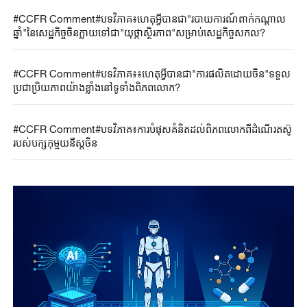
#CCFR Comment#បទវិភាគ៖ហេតុអ្វីបានជា"របាយការណ៍ពាក់កណ្តាល
ឆ្នាំ"នៃសេដ្ឋកិច្ចចិនក្លាយទៅជា"យុថ្កាស្ថិរភាព"សម្រាប់សេដ្ឋកិច្ចសកល?
#CCFR Comment#បទវិភាគ៖៖ហេតុអ្វីបានជា"ការផលិតដោយចិន"ទទួល
ប្រជាប្រិយភាពយ៉ាងខ្លាំងនៅទូទាំងពិភពលោក?
#CCFR Comment#បទវិភាគ៖ការបំផុសគំនិតដល់ពិភពលោកពីដំណើរតស៊ូ
របស់បក្សកុម្មុយនីស្តចិន