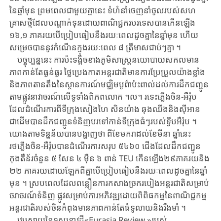
នៃ​ឆ្នាំមុន ​ព្រម​ពេ​ល​ជាមួយគ្នានេះ ​ទំហំនាំចេញនាំចូល​របស់​សហ
គ្រាសថ្មី​ដែល​បណ្តាក់​ទុន​ដោយ​ពាណិ​ជ្ជ​ករ​បរទេស​បាន​កើនឡើង ​
១៦,១ ​ភាគរយ​បើប្រៀប​ធៀប​នឹង​រយៈ​ពេល​ដូចគ្នា​នៃ​ឆ្នាំមុន ​ហើយ​
សម្រេច​បាន​នូវ​កំណើនក្នុងរយៈពេល ​៨ ​ត្រីមាស​ជាប់ៗ​គ្នា ​។
បច្ចុប្បន្ននេះ ​ការប៉ះទង្គិចខាង​ភូមិសាស្ត្រនយោបាយសកល​មាន
ភាពកាន់តែធ្ងន់ធ្ងរ ​ថ្លៃ​ប្រេ​ង​កាត​អន្តរជាតិ​មានការប្រែប្រួលយ៉ាងខ្លាំង​
និង​ភាពតានតឹង​នៃស្ថានការណ៍មជ្ឈិមបូព៌ា​ប៉ះ​ពាល់​ដល់​ការដឹក​ជញ្ជូន​
តាម​ផ្លូវ​នាវាចរណ៍​លើ​ទូទាំងពិភពលោក ​។ល។ ​រទេះ​ភ្លើង​ចិន-​អឺរ៉ុ​ប​
ដែល​ដំណើរ​ការ​ពី​ទីក្រុងសៀងហៃ ​សិនយ៉ាង ​ឆុងឈីង​និង​ស៊ីអាន​
ជាដើម​បាន​ដឹក​ជញ្ជូន​ទំនិញ​បរ​ទៅ​កាន់​ទីក្រុងធំៗ​របស់ទ្វីបអឺរ៉ុប ​។ ​
យោងតាមទិន្នន័យ​បានបង្ហាញថា ​ពី​ខែ​មក​រាដល់​ខែ​មីនា ​ឆ្នាំនេះ ​
រថភ្លើងចិន-អឺរ៉ុប​បានដំណើរការ​សរុប ​៥៤៦០ ​ជើង​ដែល​ដឹក​ជញ្ជូន​
កុងតឺន័រ​ចំនួន ​៥ ​សែន ​៤ ​ម៉ឺន ​៦ ​ពាន់ ​TEU ​កើនឡើង២៩​ភាគរយ​និង ​
២២ ​ភាគរយ​ដោយ​ឡែក​ពី​គ្នា​បើប្រៀបធៀប​នឹងរយៈពេល​ដូចគ្នា​នៃឆ្នាំ
មុន ​។ ​ស្របពេល​ដែល​ពន្លឿន​ការ​កសាង​ច្រក​របៀង​អន្តរជាតិសម្រាប់​
ចរាចរណ៍​ទំនិញ ​ផ្លូវសម្រាប់​​ការ​អភិវឌ្ឍ​ដោយ​ពិពិធកម្ម​នៃ​ពាណិជ្ជកម្ម​
អន្តរជាតិ​របស់​ចិន​កំពុង​មានភាព​កាន់តែធំទូលាយ​និង​រឹងមាំ ​។
វេបសាយនៃទស្សនាវដ្តី«​Eurasia ​Review ​»របស់