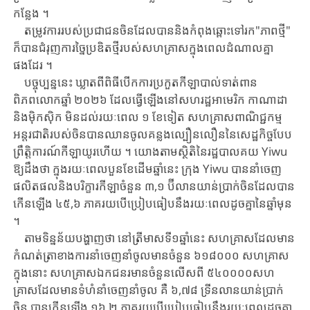
កន្លែង ​។
តម្រូវការរបស់ប្រជាជនចិន​ដែល​បាននិង​កំពុង​ឆ្ពោះទៅរក​"ភាពថ្មី"​
ក៏​បាន​ជំរុញ​ការច្នៃ​ប្រ​ឌិត​ថ្មី​របស់​សហគ្រាស​ក្នុង​ពេល​ដំណាល​គ្នា​
ផងដែរ ​។
បច្ចុប្បន្ននេះ ​ឃ្លាតពី​ពិធីបើកការប្រកួតកីឡាបាល់ទាត់ពាន
ពិភពលោក​ឆ្នាំ ​២០២៦ ​ដែល​ធ្វើ​ឡើង​នៅ​សហរដ្ឋអាមេរិក ​កា​ណា​ដា​
និង​ម៉ិកស៊ិក ​មិនដល់រយៈពេល ​១ ​ខែ​ទៀត ​សហ​គ្រា​ស​ពាណិជ្ជកម្ម
អន្តរជាតិ​របស់ចិន​បាន​ឈានចូល​គន្លងល្បឿនលឿន​នៃ​សេដ្ឋកិច្ច​បែប​
ព្រឹត្តិ​ការ​ណ៍​កីឡា​យូរ​ហើយ ​។ ​យោងតាម​ស្ថិតិ​នៃ​រដ្ឋបាលគយ ​Yiwu ​
ឱ្យដឹងថា ​ក្នុង​រយៈ​ពេល​បួន​ខែដើម​ឆ្នាំនេះ ​ក្រុង ​Yiwu ​បាននាំចេញ​
ផលិតផល​និង​បរិក្ខារ​កីឡា​ចំនួន ​៣,១ ​ប៊ី​លាន​យាន់ប្រាក់ចិន​ដែល​បាន​
កើនឡើង ​៤៥,៦ ​ភាគរយ​បើ​ប្រៀប​ធៀប​នឹង​រយៈ​ពេល​ដូចគ្នា​នៃ​ឆ្នាំមុន ​
។
តាមទិន្នន័យបង្ហាញថា ​នៅ​ត្រី​មាស​ទី​១​ឆ្នាំនេះ ​សហគ្រាស​ដែលមាន​
កំណត់​ត្រា​ខាង​ការ​នាំ​ចេញ​នាំចូល​មានចំនួន ​៦១៨០០០ ​សហគ្រាស ​
ក្នុងនោះ ​សហគ្រាស​ឯកជនរ​មានចំនួន​លើ​ស​ពី ​៥៤០០០០សហ
គ្រាស​ដែល​មាន​ទំហំនាំចេញនាំចូល ​គឺ ​៦,៧៨ ​ទ្រីនលាន​យាន់​ប្រាក់​
ចិន​ បាន​កើនឡើង ​១៦,២ ​ភាគរយ​បើប្រៀប​ធៀប​នឹង​រយៈ​ពេល​ដូចគ្នា​