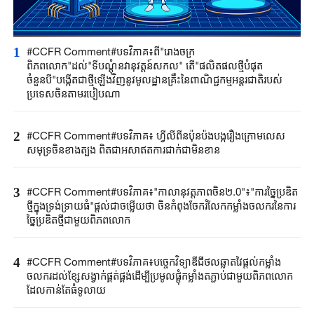
1
#CCFR Comment#បទវិភាគ៖ពី"រោងចក្រ
ពិភពលោក"ដល់"ទីបណ្តុំនវានុវត្តន៍សកល" តើ"ផលិតផលថ្មីបំផុត
ចំនួនបី"បង្កើតជាថ្មីឡើងវិញនូវមូលដ្ឋានគ្រឹះនៃពាណិជ្ជកម្មអន្តរជាតិរបស់
ប្រទេសចិនតាមរបៀបណា
2
#CCFR Comment#បទវិភាគ៖ ហ្វីលីពីនប៉ុនប៉ងបង្ករឿងក្រោមលេស
សមុទ្រចិនខាងត្បូង ពិតជាអសាឥតការជាក់ជាមិនខាន
3
#CCFR Comment#បទវិភាគ៖"កាលានុវត្តភាពចិន២.0"៖"ការច្នៃប្រឌិត
ថ្មីក្នុងទ្រង់ទ្រាយធំ"ផ្តល់ជាចម្លើយថា ចិនកំពុងចែករំលែកកម្លាំងចលករនៃការ
ច្នៃប្រឌិតថ្មីជាមួយពិភពលោក
4
#CCFR Comment#បទវិភាគ៖បច្ចេកវិទ្យាឌីជីថលឆ្លាតវៃផ្តល់កម្លាំង
ចលករដល់ខ្សែសង្វាក់ផ្គត់ផ្គង់ដើម្បីប្រមូលផ្តុំកម្លាំងតភ្ជាប់ជាមួយពិភពលោក
ដែលកាន់តែធំទូលាយ