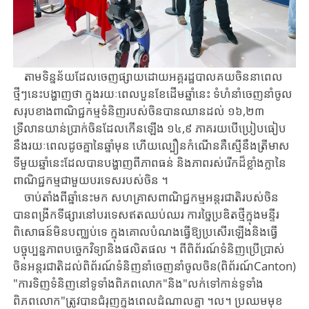
តាមទិន្នន័យដែលចេញផ្សាយដោយអគ្គរដ្ឋបាលគយចិននាពេល
ថ្មីៗនេះបង្ហាញថា ​ក្នុង​រយៈ​ពេល​បួន​ខែដើម​ឆ្នាំនេះ ​ទំហំនាំចេញនាំចូល
សរុបខាង​ពាណិជ្ជកម្មទំនិញរបស់ចិន​បាន​ឈាន​ដល់ ​១៦,២៣ ​
ទ្រីលានយាន់ប្រាក់ចិន​ដែលកើនឡើង ​១៤,៩ ​ភាគរយ​បើប្រៀប​ធៀប​
នឹង​រយៈពេល​ដូចគ្នា​នៃ​ឆ្នាំមុន ​ហើយល្បឿនកំណើនគឺស្មើនឹង​ត្រីមាស​
ទី​មួយ​​ឆ្នាំ​នេះ​ដែល​បាន​បង្ហាញពីភាពធន់ និងភាពរស់រើក​ដ៏ខ្លាំងក្លា​នៃ​
ពាណិជ្ជកម្មជា​មួយ​បរទេស​របស់​ចិន ​។
ចាប់តាំងពីឆ្នាំនេះមក ​សហគ្រាស​ពាណិជ្ជកម្មអន្តរជាតិ​របស់​ចិន​
បាន​ពង្រីក​ទីផ្សារ​នៅ​បរ​ទេស​ឥត​ឈប់​ឈរ ​ការ​ច្នៃប្រឌិតថ្មី​ក្នុង​មន្ទីរ
ពិសោធន៍​មិន​បញ្ឈប់​ទេ ​ក្នុងគោលបំណង​ធ្វើ​ឱ្យ​ប្រសើរ​ឡើង​និងធ្វើ
បច្ចុប្បន្នភាព​បច្ចេកវិទ្យា​និង​ផលិត​ផល ​។ ​ពី​ពិព័រណ៍ទំនិញ​ប្រើប្រាស់​
ចិន​អន្តរ​ជាតិ​ដល់​ពិព័រណ៍ទំនិញ​នាំចេញនាំចូលចិន(ពិព័រណ៍Canton)
"ការ​ទិញ​ទំនិញ​នៅ​ទូទាំង​ពិភព​លោក"​និង"លក់ទៅកាន់ទូទាំង
ពិភពលោក"​ត្រូវបានជំរុញ​ក្នុង​ពេល​ដំណាល​គ្នា ​។ល​។ ​ប្រឈមមុខ