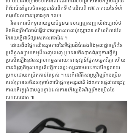
ហើយ​បាន​សម្រាច​ទំហំតាំងពិព័រណ៍​អំពី​សហគ្រាស​តាម​កិច្ច​សន្យា​នៃ
ពិព័រណ៍នាំចូលចិនអន្តរជាតិលើកទី ​៩ ​លើសពី ​៧៥ ​ភាគរយ​នៃ​ទំហំ​
សរុប​ដែល​បានគ្រោងទុក ​។ល។
វិធានការបើកទូលាយមួយចំនួន​បានបញ្ចេញសញ្ញាយ៉ាងច្បាស់ថា ​
ចិនមិនត្រឹមតែចង់ធ្វើ​ជា​រោងច្រក​សកល​ប៉ុណ្ណោះទេ ​ហើយក៏កាន់តែ
រីករាយធ្វើជាទីផ្សារសកល​ផងដែរ ​។
ដោយពឹងផ្អែកលើឧត្តមភាពនៃទីផ្សារដ៏ធំធេង​និង​មូលដ្ឋានគ្រឹះ​នៃ​
ប្រព័ន្ធឧស្សាហ​កម្ម​ដ៏​ពេញ​លេញ ​ប្រទេសចិន​បាន​ជំរុញ​ការធ្វើឱ្យ
ប្រសើរឡើងនូវឧស្សាហកម្មតាមរយៈ​នវានុ​វត្ត​ន៍​ផ្នែក​បច្ចេកវិទ្យា ​ហើយ​
បាន​ជំរុញកិច្ចសហប្រតិបតិ្តការឈ្នះ-ឈ្នះ​តាមរយៈ​ការ​បើក​ទូលាយ​
ប្រកប​ដោយ​កម្រិត​កាន់តែខ្ពស់ ​។ ​នេះគឺជា​វិធីសាស្ត្រ​វិវឌ្ឍរីកចម្រើន​
របស់​ប្រ​ទេ​ស​ចិន​សម្រាប់​ពាណិជ្ជកម្ម​អន្តរជាតិ ​ដែលបាន​ផ្តល់លានុវត្ត
ភាពអភិវឌ្ឍន៍​ជាបន្តបន្ទាប់​ដល់​ការ​អភិវឌ្ឍ​និង​វិវឌ្ឍ​រីក​ចម្រើន​នៃ​
សកលលោក ​៕​