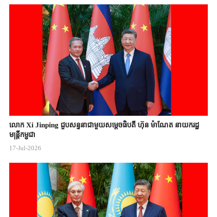
លោក Xi Jinping ជួបសន្ទនាជាមួយសម្តេចធិបតី ហ៊ុន ម៉ាណែត នាយករដ្ឋ
មន្ត្រីកម្ពុជា
17-Jul-2026