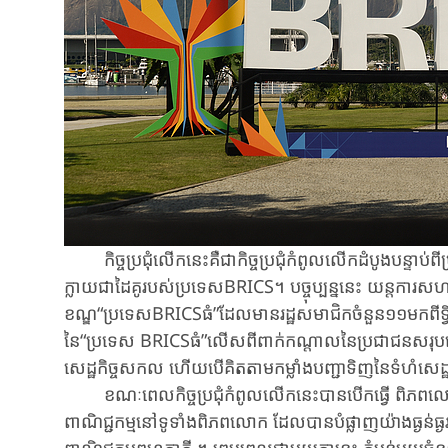
កិច្ចប្រជុំលើកនេះគឺជាកិច្ចប្រជុំកំពូលលើកដំបូងបន្ទាប់ព
ក្លាយជាដៃគូរបស់ប្រទេសBRICS។ បច្ចុប្បន្ននេះ យន្តការសហ
ខណ្ឌ“ប្រទេសBRICSធំ”ដែលមានរដ្ឋសមាជិកចំនួន១១មកពីទ្វីបអា
នៃ“ប្រទេស BRICSធំ”លើសពីពាក់កណ្តាលនៃប្រជាជនសរុបនៅ
សេដ្ឋកិច្ចសកល ហើយបើគិតតាម​កម្លាំង​បញ្ជាទិញនៃទំហំសេ
ខណៈពេលកិច្ចប្រជុំកំពូលលើកនេះបានបើកធ្វើ ពិភពលោកប
ពាណិជ្ជកម្មនៅទូទាំងពិភពលោក ដែលបានបំផ្លាញយ៉ាងធ្ងន់ធ្ងរដល់