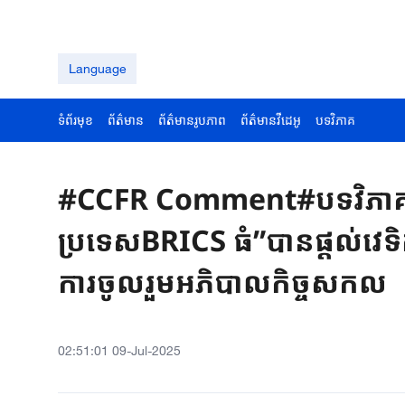
Language
ទំព័រមុខ
ព័ត៌មាន
ព័ត៌មានរូបភាព
ព័ត៌មានវីដេអូ
បទវិភាគ
#CCFR Comment#បទវិភាគ៖ “
ប្រទេសBRICS ធំ”បានផ្តល់វេទ
ការចូលរួមអភិបាលកិច្ចសកល
02:51:01 09-Jul-2025