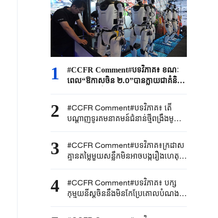
1
#CCFR Comment#បទវិភាគ៖ ខណៈ
ពេល“ឱកាសចិន ២.០”បានក្លាយជាគំនិត
ឯកភាពរួម អ្វីដែលហៅថា“អតិរេក
ផលិតកម្ម”គ្រាន់តែជាការព្រួយបារម្ភខាង
2
#CCFR Comment#បទវិភាគ៖ តើ
នយោបាយប៉ុណ្ណោះ
បណ្តាញទូរគមនាគមន៍ជំនាន់ថ្មីពង្រឹងមូល
ដ្ឋានឌីជីថលនៃ “ផែនការអភិវឌ្ឍន៍
ជាតិ៥ឆ្នាំទី១៥ ”តាមរបៀបណា
3
#CCFR​ Comment#​បទវិភាគ៖ក្រដាស
គ្មានតម្លៃមួយសន្លឹកមិន​អាច​បង្ករឿង​ហេតុអ្វី
បានទេ ជប៉ុន​គួរ​បញ្ឈប់បង្ករឿងនៅ
សមុទ្រចិនខាងត្បូងឥឡូវនេះ
4
#CCFR Comment#បទវិភាគ៖ បក្ស
កុម្មុយនីស្តចិននឹងមិនកែប្រែគោលបំណង
ដើម និងឆន្ទៈដ៏រឹងមាំរបស់ខ្លួន ដើម្បីសម្រេច
បាននូវវឌ្ឍនភាពដ៏អស្ចារ្យរបស់ប្រទេសចិន