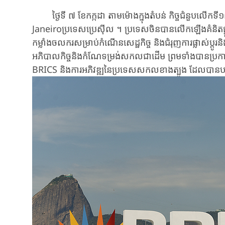
ថ្ងៃទី ៧ ខែកក្កដា តាមម៉ោងក្នុងតំបន់ កិច្ចជំនួបលើកទី
Janeiroប្រទេសប្រេស៊ីល ។ ប្រទេសចិនបានលើកឡើងគំនិតផ្តួ
កម្លាំងចលករសម្រាប់កំណើនសេដ្ឋកិច្ច និងជំរុញការផ្លាស់ប្តូរ
អភិបាលកិច្ចនិងកំណែទម្រង់សកលជាដើម ព្រមទាំងបានប្រកាសពីវ
BRICS និងការអភិវឌ្ឍនៃប្រទេសសកលខាងត្បូង ដែលបានបណ