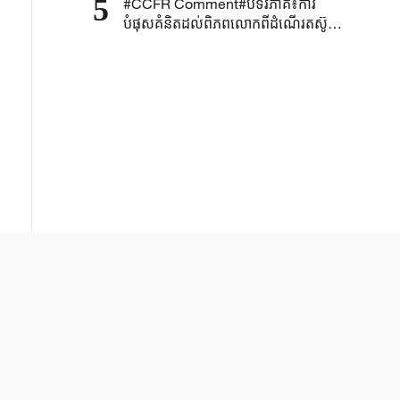
5
#CCFR Comment#បទវិភាគ៖ការ
បំផុសគំនិតដល់ពិភពលោកពីដំណើរតស៊ូ
របស់បក្សកុម្មុយនីស្តចិន