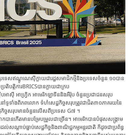
ីប្រទេសឥណ្ឌូណេស៊ីក្លាយជារដ្ឋសមាជិកថ្មីនិងប្រទេសចំនួន ១០បាន
ប្រតិបតិ្តការBRICSបានក្លាយជាក្រប
ស៊ី អាហ្វ្រិក អាមេរិកឡាទីននិងអឺរ៉ុប ចំនួនប្រជាជនសរុប
ទូទាំងពិភពលោក ទំហំសេដ្ឋកិច្ចសរុបត្រូវជាជិត៣០ភាគរយនៃ
ដ្ឋកិច្ចសរុបមានចំនួនលើសពីប្រទេស G៧ ។
ានកើតមានបម្រែបម្រួលជាច្រើន។ អាមេរិកបានបំផុសសង្គ្រាម
សណ្តាប់ធ្នាប់សេដ្ឋកិច្ចនិងពាណិជ្ជកម្មអន្តរជាតិ ក៏ដូចជាប្រព័ន្ធ