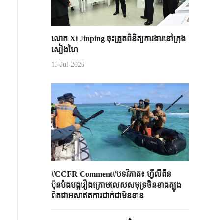
លោក Xi Jinping ចុះត្រួតពិនិត្យការងារនៅក្រុង
សៀងហៃ
15-Jul-2026
#CCFR Comment#បទវិភាគ៖ ហ្វីលីពីន
ប៉ុនប៉ងបង្ករឿងក្រោមលេសសមុទ្រចិនខាងត្បូង
ពិតជាអសាឥតការជាក់ជាមិនខាន