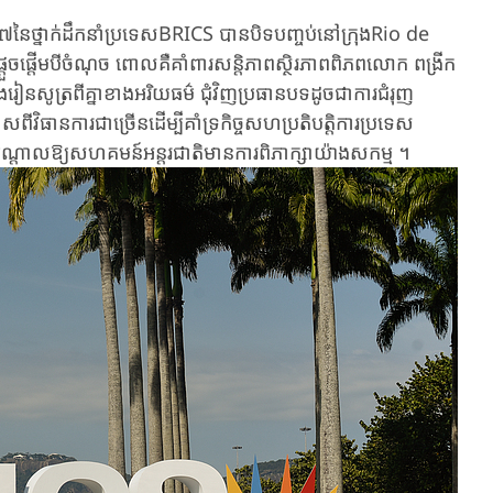
១៧នៃថ្នាក់ដឹកនាំប្រទេសBRICS បានបិទបញ្ចប់នៅក្រុងRio de
ចផ្តើមបីចំណុច ពោលគឺគាំពារ​សន្តិភាពស្ថិរភាពពិភពលោក ពង្រីក
និងរៀនសូត្រពីគ្នាខាងអរិយធម៌ ជុំវិញប្រធានបទដូចជាការជំរុញ
ិធានការជាច្រើនដើម្បីគាំទ្រកិច្ចសហប្រតិបតិ្តការប្រទេស
្តាលឱ្យសហគមន៍អន្តរជាតិមានការពិភាក្សាយ៉ាងសកម្ម ។