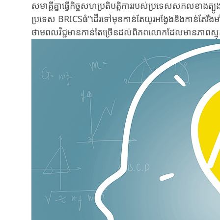
សមាគ្គីគ្នាធ្វើកិច្ចសហប្រតិបតិ្តការរបស់ប្រទេសសកលខាងត្
ប្រទេស BRICSធំ”ដើរទៅមុខកាន់តែយូរអង្វែងនិងកាន់តែរឹងមា
ថាមពលវិជ្ជមានកាន់តែច្រើនដល់ពិភពលោកដែលមានភាពស្មុគស្