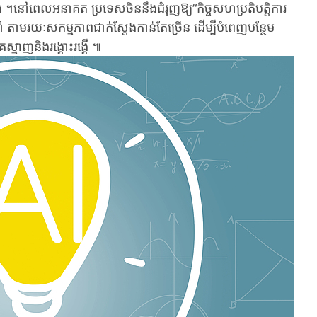
បូង ។នៅពេលអនាគត ប្រទេសចិននឹងជំរុញឱ្យ“កិច្ចសហប្រតិបតិ្តការ
ំ តាមរយៈសកម្មភាពជាក់ស្តែងកាន់តែច្រើន ដើម្បីបំពេញបន្ថែម
មាញនិងរង្គោះរង្គើ ៕