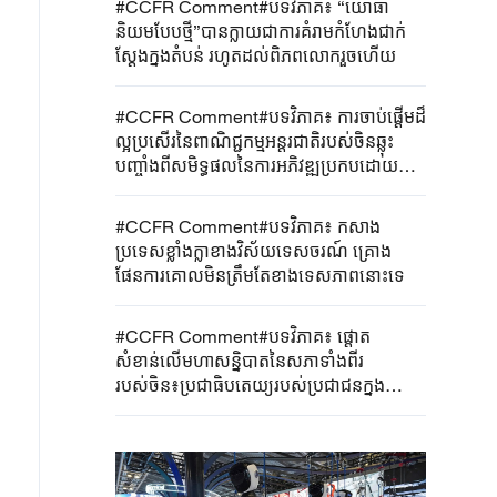
#CCFR Comment#បទវិភាគ៖ “យោធា
និយមបែបថ្មី”បានក្លាយជាការគំរាមកំហែងជាក់
ស្តែងក្នុងតំបន់ រហូតដល់ពិភពលោករួចហើយ
#CCFR Comment#បទវិភាគ៖ ការចាប់ផ្តើមដ៏
ល្អប្រសើរនៃពាណិជ្ជកម្មអន្តរជាតិរបស់ចិនឆ្លុះ
បញ្ចាំងពីសមិទ្ធផលនៃការអភិវឌ្ឍប្រកបដោយ
គុណភាពខ្ពស់របស់សេដ្ឋកិច្ចចិន
#CCFR Comment#បទវិភាគ៖ កសាង
ប្រទេសខ្លាំងក្លាខាងវិស័យទេសចរណ៍ គ្រោង
ផែនការគោលមិនត្រឹមតែខាងទេសភាពនោះទេ
#CCFR Comment#បទវិភាគ៖ ផ្តោត
សំខាន់លើមហាសន្និបាតនៃសភាទាំងពីរ
របស់ចិន៖ប្រជាធិបតេយ្យរបស់ប្រជាជនក្នុង
ដំណើរការទាំងមូលរបស់ចិននឹងនាំមកនូវការ
បំផុសគំនិតនិងកាលានុវត្តកាន់តែច្រើនដល់
ពិភពលោក