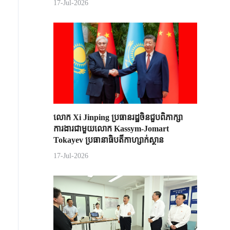
17-Jul-2026
លោក Xi Jinping ប្រធានរដ្ឋចិន​ជួបពិភាក្សា​
ការងារជាមួយ​លោក Kassym-Jomart ​
Tokayev ​ប្រធានាធិបតី​កាហ្សាក់ស្ថាន​
17-Jul-2026