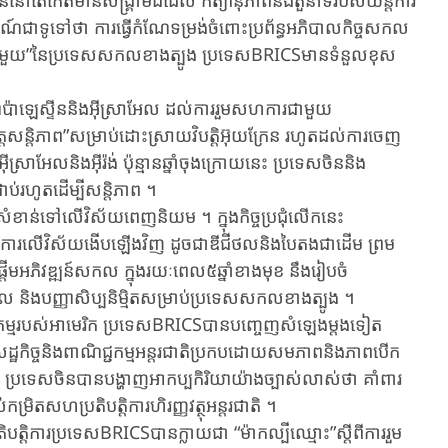
នួននៅតែកើតមានសង្គ្រាមដដែល កិត្យានុភាពនិងតួនាទីរបស់យន្តការ
្មណ៍ជា​ទូទៅថា ការធ្វើកំណែទម្រង់ចំពោះប្រព័ន្ធអភិបាលកិច្ចសកល
្រុមទីមួយ”នៃប្រទេសសកលខាងត្បូង ប្រទេសBRICSមានទំនួលខុស
ញ្ហាប៉ាឡេស្ទីននិងអ៊ីស្រាអែល ដល់ការរួមសហការជាមួយ
មមិត្តសន្តិភាព”សម្រាប់ដោះស្រាយវិបតិ្តអ៊ុយក្រែន រហូតដល់ការចេញ
ស្រាអែលនិងអ៊ីរ៉ង់ ប៉ុន្មានឆ្នាំចុងក្រោយនេះ ប្រទេសចិននិង
ាប់រហូតដើម្បីសន្តិភាព ។
សំខាន់ទៅលើវិស័យពេញនិយម ។ ក្នុងកិច្ចប្រជុំលើកនេះ
ិ្តការលើវិស័យងើបឡើងវិញ ដូចជាឌីជីថលនិងបៃតងជាដើម ព្រម
ចផ្តើមអភិវឌ្ឍន៍សកល ក្នុងរយៈពេល៥ឆ្នាំខាងមុខ នឹងរៀបចំ
ថល និងបញ្ញាសិប្បនិម្មិតសម្រាប់ប្រទេសសកលខាងត្បូង ។
ម្មរបស់អាមេរិក ប្រទេសBRICSបានបញ្ចេញសំឡេងម្តងទៀត
់សេដ្ឋកិច្ចនិងពាណិជ្ជកម្មអន្តរជាតិប្រកបដោយសមភាពនិងភាពបើក
 ប្រទេសចិនបានបង្ហាញអាកប្បកិរិយាយ៉ាងច្បាស់លាស់ថា គាំពារ
់កម្រិតសហប្រតិបតិ្តការហិរញ្ញវត្ថុអន្តរជាតិ ។
្តការប្រទេសBRICSបានក្លាយជា “ម៉ាកល្បីឈ្មោះ”ស្តីពីការរួម