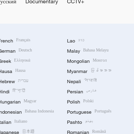
Русский
Documentary
CCTV+
French
Français
Lao
ລາວ
German
Deutsch
Malay
Bahasa Melayu
Greek
Ελληνικά
Mongolian
Монгол
Hausa
Hausa
Myanmar
မြန်မာဘာသာ
Hebrew
עברית
Nepali
नेपाली
Hindi
हिन्दी
Persian
فارسی
Hungarian
Magyar
Polish
Polski
Indonesian
Bahasa Indonesia
Portuguese
Português
Italian
Italiano
Pashto
پښتو
Japanese
日本語
Romanian
Română