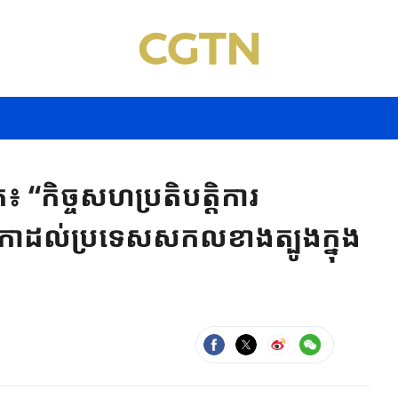
កិច្ចសហប្រតិបតិ្តការ
ិកាដល់ប្រទេសសកលខាងត្បូងក្នុង