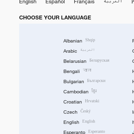
English
Español
Français
العربية
CHOOSE YOUR LANGUAGE
Albanian
Shqip
Arabic
العربية
Belarusian
Беларуская
Bengali
বাংলা
Bulgarian
Български
Cambodian
ខ្មែរ
Croatian
Hrvatski
Czech
Český
English
English
Esperanto
Esperanto