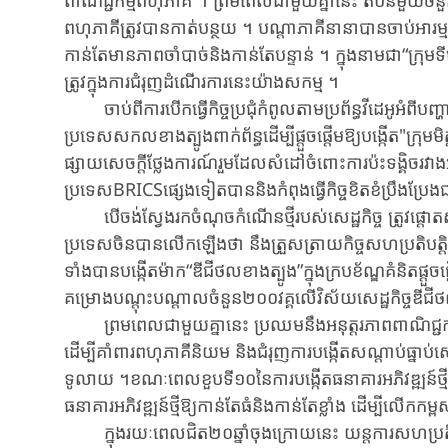
ពាណិជ្ជកម្មពហុភាគី ។ ព្រមពេលជាមួយគ្នានេះ តំបន់មួយចំ
ពហុភាគីត្រូវបានកាត់បន្ថយ ។​ បណ្តាភាគីនានា​បានចាប់អារម
កាន់តែមានភាពចាំបាច់និងកាន់តែបន្ទាន់ ។ ក្នុងនាមជា“ក
ត្រូវក្នុងការជំរុញដំណើរការនេះយ៉ាងសកម្ម ។
ចាប់ពីការបើកធ្វើកិច្ចប្រជុំកំពូលតាមប្រព័ន្ធវីដេអូអំពីប
ប្រទេសសកលខាងត្បូងពាក់ព័ន្ធដើម្បីផ្តួចផ្តើមឱ្យបង្កើត"ក្រុ
ផ្សាយសេចក្តីថ្លែងការណ៍រួមដែលសំដៅចំពោះការប៉ះទង្គិចរវាងអ៊ី
ប្រទេសBRICSផ្សេងទៀតបាននិងកំពុងធ្វើកិច្ចខិតខំប្រឹងប្រែងជ
បើចង់ស្វែងរកចំណុចកំណើនថ្មីរបស់សេដ្ឋកិច្ច ត្រូវផ្តោត
ប្រទេសចិនបានលើកឡើងថា នឹងត្រួសត្រាយកិច្ចសហប្រតិបត
ទាំងបានបង្កើតម៉ាក“ឌីជីថលខាងត្បូង”ក្នុងក្របខ័ណ្ឌគំនិតផ្តួ
គម្រោងបណ្តុះបណ្តាលចំនួន២០០វគ្គលើវិស័យសេដ្ឋកិច្ចឌីជី
ព្រមពេលជាមួយគ្នានេះ ប្រឈមនឹងអនុត្តរភាពពាណិជ្ជក
ដើម្បីគាំពារពហុភាគីនិយម និងជំរុញការបង្កើតសណ្តាប់ធ្នាប
ទូលាយ ។ខណៈពេលខួបទី១០នៃការបង្កើតធនាគារអភិវឌ្ឍន៍ថ្មី
ធនាគារអភិវឌ្ឍន៍ថ្មីឱ្យកាន់តែធំនិងកាន់តែខ្លាំង ដើម្បីលើកកម្ពស
ក្នុងរយៈពេលជិត២០ឆ្នាំចុងក្រោយនេះ យន្តការសហប្រតិបតិ