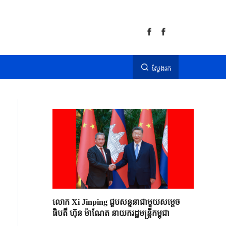
ស្វែងរក
លោក Xi Jinping ជួបសន្ទនាជាមួយសម្តេច
ធិបតី ហ៊ុន ម៉ាណែត នាយករដ្ឋមន្ត្រីកម្ពុជា