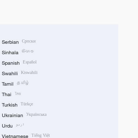
Serbian
Српски
Sinhala
සිංහල
Spanish
Español
Swahili
Kiswahili
Tamil
தமிழ்
Thai
ไทย
Turkish
Türkçe
Ukrainian
Українська
Urdu
اردو
Vietnamese
Tiếng Việt