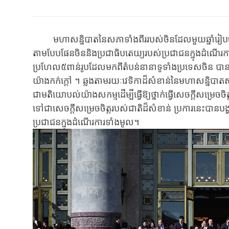
មហាសន្និបាតនៃសភាទាំងពីរ​របស់​ចិនដែល​មួយ​ឆ្នាំ​រៀប​ចំ​ធ្វើ​ម្ត
តាម​បែប​ផែន​ចិន​និង​ប្រជាធិបតេយ្យ​របស់​ប្រ​ជា​ជន​ក្នុង​ដំណើរ
ប្រហែល​៥​ពាន់​រូប​ដែល​មក​ពីតំបន់​នានា​​ទូទាំង​ប្រទេសចិន​ បាន​ជ
យ៉ាង​កក់ក្តៅ ។ ​ឆ្លង​តាម​រយៈវេទិកា​ដ៏សំខាន់​នៃ​មហាសន្និបា
ជាមតិយោបល់យ៉ាង​សកម្ម​ដើម្បី​ធ្វើ​ឱ្យ​ថ្នាក់ធ្វើ​សេចក្តីសម្រេចចិ
ទៅជា​សេចក្តី​សម្រេច​ចិត្ត​របស់​ជាតិ​ដ៏សំខាន់​ ប្រកា​រនេះ​បាន​បង្ហ
ប្រជាជនក្នុងដំណើរការទាំងមូល។