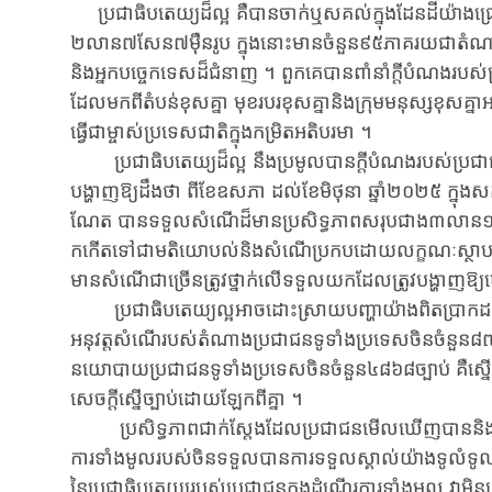
ប្រជាធិបតេយ្យដ៏ល្អ គឺបាន​ចាក់ឬសគល់ក្នុងដែន​ដី​យ៉ាងជ្រៅ ។ ប
២លាន​៧សែន​៧ម៉ឺន​រូប ក្នុង​នោះ​មាន​ចំនួន​៩៥​ភាគ​រយ​ជាតំណាង​ប
និង​អ្នក​បច្ចេកទេសដ៏​ជំនាញ​​ ។ ពួក​គេ​បាន​ពាំនាំ​​ក្តីបំណង​របស់​
ដែល​មក​ពី​តំបន់​ខុស​គ្នា មុខ​របរ​ខុស​គ្នា​និងក្រុម​​មនុស្ស​ខុស​គ្ន
ធ្វើ​ជា​ម្ចាស់​​ប្រ​ទេស​ជាតិក្នុងកម្រិតអតិបរមា ។
ប្រជាធិបតេយ្យដ៏ល្អ នឹងប្រមូល​បាន​ក្តីបំណង​របស់​ប្រជាជ
បង្ហាញ​​ឱ្យដឹងថា ពីខែ​ឧសភា ដល់​ខែ​មិថុនា​ ឆ្នាំ​២០​​២៥ ក្
ណែត បាន​ទទួល​សំណើដ៏មាន​ប្រសិទ្ធភាពសរុប​ជាង​៣លាន​១សែន
កកើត​ទៅជា​មតិ​យោបល់​និង​សំណើ​ប្រក​បដោយ​លក្ខណៈ​ស្ថា​ប​ន
មាន​សំណើ​ជា​ច្រើន​ត្រូ​វ​ថ្នាក់​លើ​ទទួល​យក​ដែល​ត្រូវ​បង្ហាញ​ឱ្យ​
ប្រជាធិបតេយ្យល្អ​អាច​ដោះ​ស្រាយ​បញ្ហា​យ៉ាង​ពិត​ប្រាកដ ។
អនុវត្ត​សំណើ​របស់​តំណាងប្រជាជន​ទូទាំង​ប្រទេស​ចិន​ចំនួន​៨៧
នយោបាយ​ប្រជាជន​​ទូ​ទាំង​ប្រទេស​ចិន​ចំនួន​៤៨៦៨ច្បាប់ គឺស
សេចកី្តស្នើច្បាប់ដោយ​ឡែក​ពីគ្នា ។
ប្រសិទ្ធភាពជាក់ស្តែង​ដែល​ប្រជាជន​មើលឃើញបាន​និង​ទទួល​
ការទាំងមូលរបស់​ចិនទទួលបាន​ការ​ទទួល​ស្គាល់​យ៉ា​ង​ទូលំទ
នៃ​ប្រជា​ធិប​តេយ្យ​របស់ប្រជាជនក្នុងដំណើរការទាំងមូល វា​មិន​ត្រឹម​