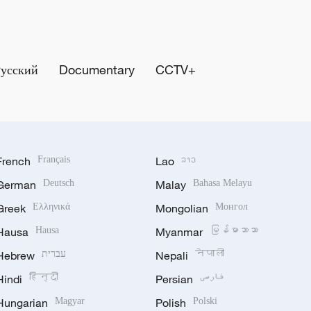
Русский
Documentary
CCTV+
French
Français
Lao
ລາວ
German
Deutsch
Malay
Bahasa Melayu
Greek
Ελληνικά
Mongolian
Монгол
Hausa
Hausa
Myanmar
မြန်မာဘာသာ
Hebrew
עברית
Nepali
नेपाली
Hindi
हिन्दी
Persian
فارسی
Hungarian
Magyar
Polish
Polski