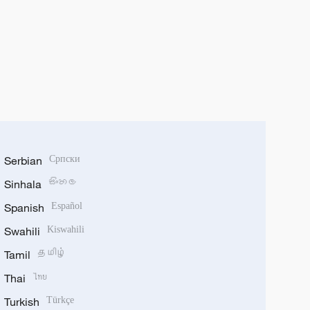
Serbian
Српски
Sinhala
සිංහල
Spanish
Español
Swahili
Kiswahili
Tamil
தமிழ்
Thai
ไทย
Turkish
Türkçe