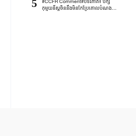
5
#CCFR Comment#បទវិភាគ៖ បក្ស
កុម្មុយនីស្តចិននឹងមិនកែប្រែគោលបំណង
ដើម និងឆន្ទៈដ៏រឹងមាំរបស់ខ្លួន ដើម្បីសម្រេច
បាននូវវឌ្ឍនភាពដ៏អស្ចារ្យរបស់ប្រទេសចិន