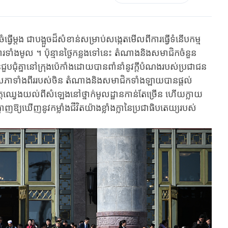
ង ជា​បង្អួច​ដ៏សំខាន់​ស​ម្រាប់​សង្កេត​មើល​ពី​ការ​ធ្វើ​ទំនើប​កម្ម​
ការទាំងមូល ។ ប៉ុន្មាន​ថ្ងៃ​កន្លង​ទៅនេះ តំណាង​និង​សមាជិក​ចំនួន
ួប​ជុំ​គ្នា​នៅក្រុង​ប៉េកាំង​ដោយ​បានពាំ​នាំ​នូវ​ក្តីបំណងរបស់ប្រជាជន
ត​សភាទាំង​ពីរ​របស់​ចិន​ តំណាង​និង​សមាជិក​ទាំងឡាយ​បាន​ផ្តល់
ត្ត​ឈ្វេង​យល់​ពី​​សំឡេង​នៅ​ថ្នាក់​មូលដ្ឋាន​កាន់តែច្រើន​ ​ហើយ​ក្លាយ​
ាញ​ឱ្យ​ឃើញនូ​វ​កម្លាំង​ជីវិត​យ៉ាង​ខ្លាំង​ក្លា​នៃ​ប្រជាធិបតេយ្យរបស់