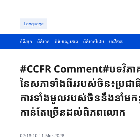
Language
ទំព័រមុខ
ព័ត៌មាន
ព័ត៌មានរូបភាព
ព័ត៌មានវីដេអូ
បទវិភាគ
#CCFR Comment#បទវិភាគ៖ 
នៃសភាទាំងពីររបស់ចិន៖ប្រជាធ
ការទាំងមូលរបស់ចិននឹងនាំមកនូ
កាន់តែច្រើនដល់ពិភពលោក
02:16:10 11-Mar-2026