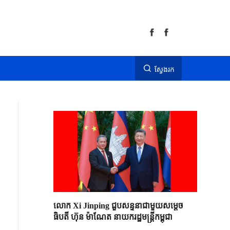
ស្វែងរក
លោក Xi Jinping ជួបសន្ទនាជាមួយសម្តេច
ធិបតី ហ៊ុន ម៉ាណែត នាយករដ្ឋមន្ត្រីកម្ពុជា