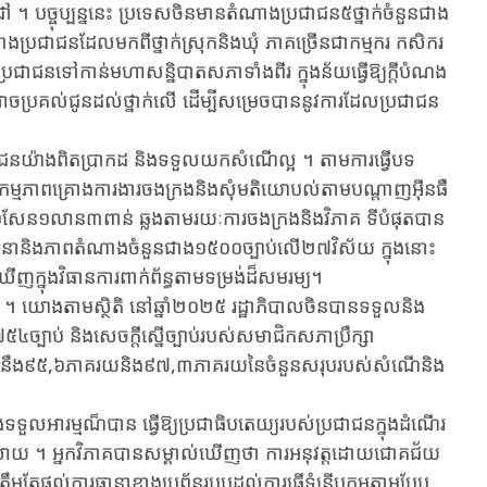
ច្ចុប្បន្ន​នេះ ប្រ​ទេ​ស​ចិន​មាន​តំណាង​ប្រជាជន​៥ថ្នាក់​ចំនួន​ជាង​
្រជាជន​ដែល​មក​ពី​ថ្នាក់​ស្រុក​និង​ឃុំ ភាគច្រើន​ជា​កម្មករ​ កសិករ​
ប្រជាជន​ទៅកាន់​មហាសន្និបាត​សភា​ទាំង​ពីរ​ ក្នុង​ន័យ​ធ្វើ​ឱ្យ​ក្តីបំណង​
ា​អាច​ប្រគល់​ជូន​ដល់​ថ្នាក់​លើ​ ដើម្បី​សម្រេច​បាន​នូវ​ការ​ដែល​ប្រជាជ​ន​
ន​យ៉ាង​ពិត​ប្រាកដ និង​ទទួល​យក​សំណើល្អ ។ តាមការធ្វើ​បទ​
នុង​សកម្មភាពគ្រោង​ការងារចងក្រងនិង​​សុំមតិយោបល់តាម​បណ្តាញអ៊ីនធឺ​
​១លាន​៣ពាន់​ ឆ្លង​តាមរយៈការ​ចង​ក្រង​និង​វិភាគ ទីបំផុត​បាន
ា​និង​ភាពតំណាង​ចំនួន​ជាង​១៥០០ច្បាប់​លើ​២៧វិស័យ​ ក្នុង​នោះ​
ឃើញ​​ក្នុង​វិធានការ​ពាក់ព័ន្ធតាម​ទម្រង់​ដ៏សមរម្យ​។
 យោងតាម​ស្ថិតិ នៅឆ្នាំ​២០​២៥ រដ្ឋាភិបាល​ចិន​បាន​ទទួល​និង​
៥៤ច្បាប់ និង​សេចកី្តស្នើច្បាប់របស់​សមាជិក​សភាប្រឹក្សា
្នើនឹង​៩៥,៦ភាគរយ​និង​៩៧,៣ភាគរយ​នៃ​ចំនួន​សរុប​របស់​សំណើ​និង​​
អារម្មណ៏បាន​ ធ្វើ​ឱ្យ​ប្រ​ជាធិបតេយ្យរបស់ប្រជាជនក្នុងដំណើរ
ូលាយ ។ អ្ន​កវិភាគបាន​សម្គាល់ឃើញថា ការអនុវត្ត​ដោយ​ជោគជ័យ​
តែ​ផ្តល់​ការ​ធានា​ខាង​ប្រព័ន្ធ​របប​ដល់​ការ​ធ្វើ​ទំនើបកម្ម​តាម​បែប​