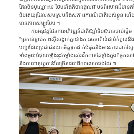
ផែន​ចិន​ប៉ុណ្ណោះទេ ថែម​ទាំង​ក៏បាន​ផ្តល់​ជាបទពិសោធដ៏​មាន​តម្លៃ​
ធិបតេយ្យដែល​សម​ស្រប​នឹង​សភាពការណ៍​ជាតិ​របស់​​ខ្លួន​ ហើយ​
មានភាពសម្បូរ​បែប​ ។
ការ​អនុវត្ត​ផែនការ​អភិវឌ្ឍន៍ជាតិ​៥ឆ្នាំ​ទី១៥បាន​ចាប់ផ្តើម​ ការ​ធ្
"ប្រកាន់ខ្ជាប់ភាពស៊ីសង្វាក់​គ្នា​រវាង​ការ​​រចនា​ពី​លំដាប់​កំពូល​ន
បញ្ហា​ដែល​ប្រ​ជា​ជន​យក​ចិត្ត​ទុក​ដាក់​បំផុត​និង​មានភាពជាក់ស្តែង​ប
ទាំងមូលបំផុស​ឡើង​នូវ​កម្លាំង​រស់​រវើក​កាន់តែ​ខ្លាំង​ក្នុង​កិច្ច​កសា
និង​កាលានុវត្ត​កាន់​តែ​ច្រើន​ដល់​ពិភពលោកផងដែរ ៕