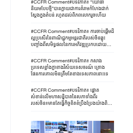
#CCFR Comment#បទវិភាគ៖ “យោធា
និយមបែបថ្មី”បានក្លាយជាការគំរាមកំហែងជាក់
ស្តែងក្នុងតំបន់ រហូតដល់ពិភពលោករួចហើយ
#CCFR Comment#បទវិភាគ៖ ការចាប់ផ្តើមដ៏
ល្អប្រសើរនៃពាណិជ្ជកម្មអន្តរជាតិរបស់ចិនឆ្លុះ
បញ្ចាំងពីសមិទ្ធផលនៃការអភិវឌ្ឍប្រកបដោយ
គុណភាពខ្ពស់របស់សេដ្ឋកិច្ចចិន
#CCFR Comment#បទវិភាគ៖ កសាង
ប្រទេសខ្លាំងក្លាខាងវិស័យទេសចរណ៍ គ្រោង
ផែនការគោលមិនត្រឹមតែខាងទេសភាពនោះទេ
#CCFR Comment#បទវិភាគ៖ ផ្តោត
សំខាន់លើមហាសន្និបាតនៃសភាទាំងពីរ
របស់ចិន៖មានតែធ្វើកិច្ចខិតខំប្រឹងប្រែងយ៉ាងពិត
ប្រាកដទេ ទើបអាចសម្រចបាននូវសមិទ្ធផលពិត
ប្រាកដ