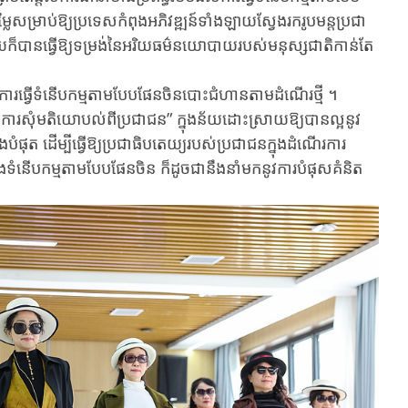
សម្រាប់​ឱ្យ​ប្រទេស​កំពុង​អភិវឌ្ឍន៍​ទាំង​ឡាយ​ស្វែង​រក​រូបមន្ត​ប្រជា
ក៏បាន​ធ្វើ​ឱ្យទម្រង់​នៃ​អរិយធម៌នយោបាយ​របស់​មនុ​ស្ស​ជាតិកាន់តែ
វើ​ទំនើបកម្ម​តាម​បែប​ផែ​ន​ចិន​បោះ​ជំហាន​តាម​​ដំណើរ​ថ្មី ។​​​​​​
ិង​ការ​សុំ​មតិ​យោបល់​ពីប្រជាជន”​ ក្នុង​ន័យ​ដោះ​ស្រាយ​ឱ្យ​បាន​ល្អ​នូវ​
ំផុត​ ដើម្បីធ្វើ​ឱ្យ​ប្រជាធិបតេយ្យ​របស់​ប្រ​ជា​ជនក្នុង​ដំ​ណើរ​ការ
ង​ទំនើប​កម្ម​តាម​បែប​ផែន​ចិន​ ក៏ដូច​ជា​នឹង​​នាំ​មក​នូវ​ការ​បំផុស​គំនិត​