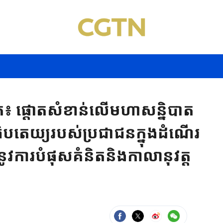
ផ្តោតសំខាន់លើមហាសន្និបាត
ិបតេយ្យរបស់ប្រជាជនក្នុងដំណើរ
វការបំផុសគំនិតនិងកាលានុវត្ត