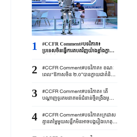
1
#CCFR Comment#បទវិភាគ៖
ប្រទេសចិនធ្វើការតបតវិញយ៉ាងខ្លាំងក្លា
ដើម្បីគាំពារសិទ្ធិ និងផលប្រយោជន៍ស្រប
ច្បាប់របស់សហគ្រាសចិន និងផល
2
#CCFR Comment#បទវិភាគ៖ ខណៈ
ប្រយោជន៍សន្តិសុខជាតិយ៉ាងម៉ឺងម៉ាត់
ពេល“ឱកាសចិន ២.០”បានក្លាយជាគំនិត
ឯកភាពរួម អ្វីដែលហៅថា“អតិរេក
ផលិតកម្ម”គ្រាន់តែជាការព្រួយបារម្ភខាង
3
#CCFR Comment#បទវិភាគ៖ តើ
នយោបាយប៉ុណ្ណោះ
បណ្តាញទូរគមនាគមន៍ជំនាន់ថ្មីពង្រឹងមូល
ដ្ឋានឌីជីថលនៃ “ផែនការអភិវឌ្ឍន៍
ជាតិ៥ឆ្នាំទី១៥ ”តាមរបៀបណា
4
#CCFR​ Comment#​បទវិភាគ៖ក្រដាស
គ្មានតម្លៃមួយសន្លឹកមិន​អាច​បង្ករឿង​ហេតុអ្វី
បានទេ ជប៉ុន​គួរ​បញ្ឈប់បង្ករឿងនៅ
សមុទ្រចិនខាងត្បូងឥឡូវនេះ