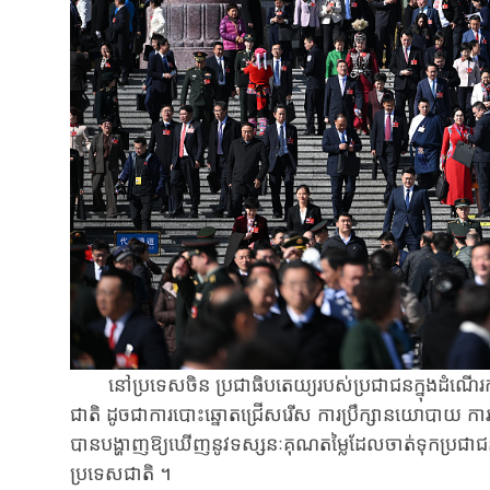
នៅប្រទេស​ចិន​ ប្រជាធិបតេយ្យរបស់ប្រជាជនក្នុង​ដំណើរការទ
ជាតិ​ ដូច​ជា​ការ​បោះឆ្នោតជ្រើសរើស ការ​ប្រឹក្សា​នយោ​បាយ​ ការ​ធ្វើ​
បាន​បង្ហា​ញ​ឱ្យ​ឃើញនូវ​​ទស្សនៈគុណតម្លៃដែល​ចាត់​ទុក​ប្រជាជន​ជ
ប្រទេស​ជាតិ ។