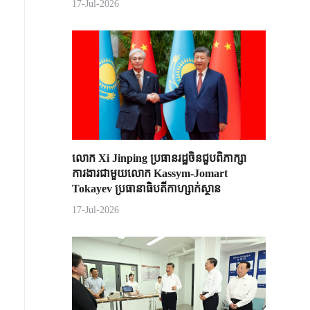
17-Jul-2026
លោក Xi Jinping ប្រធានរដ្ឋចិន​ជួបពិភាក្សា​
ការងារជាមួយ​លោក Kassym-Jomart ​
Tokayev ​ប្រធានាធិបតី​កាហ្សាក់ស្ថាន​
17-Jul-2026