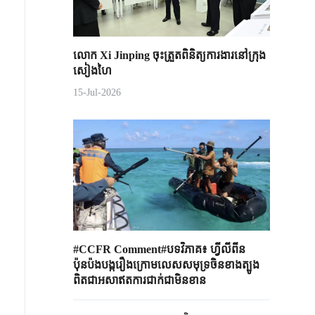
លោក Xi Jinping ចុះត្រួតពិនិត្យការងារនៅក្រុង
សៀងហៃ
15-Jul-2026
#CCFR Comment#បទវិភាគ៖ ហ្វីលីពីន
ប៉ុនប៉ងបង្ករឿងក្រោមលេសសមុទ្រចិនខាងត្បូង
ពិតជាអសាឥតការជាក់ជាមិនខាន