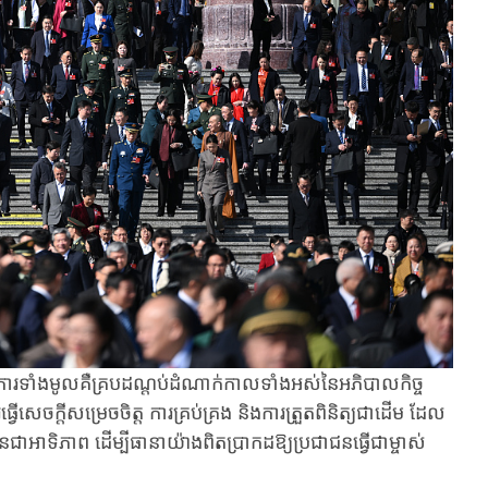
ាំងមូលគឺគ្រប​ដណ្តប់​ដំណា​ក់​កាលទាំង​អស់​នៃអភិបាល​កិច្ច​
សេចក្តី​សម្រេចចិត្ត​ ការ​គ្រប់​គ្រង​ និង​ការ​ត្រួត​ពិនិត្យ​ជាដើម​ ដែល​
ា​អាទិភាព ដើម្បីធានា​យ៉ាង​ពិត​ប្រា​ក​ដ​ឱ្យ​ប្រជាជនធ្វើជាម្ចាស់