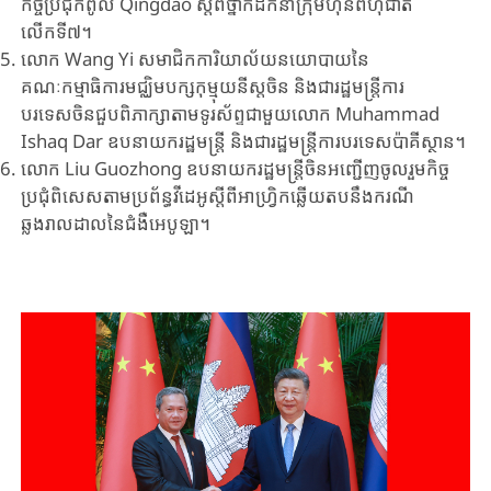
កិច្ចប្រជុំកំពូល Qingdao ស្តីពីថ្នាក់ដឹកនាំក្រុមហ៊ុនពហុជាតិ
លើកទី៧។
លោក Wang Yi សមាជិកការិយាល័យនយោបាយនៃ
គណៈកម្មាធិការមជ្ឈិមបក្សកុម្មុយនីស្តចិន និងជារដ្ឋមន្ត្រីការ
បរទេសចិនជួបពិភាក្សាតាមទូរស័ព្ទជាមួយ​លោក Muhammad
Ishaq Dar ឧបនាយករដ្ឋមន្ត្រី និងជារដ្ឋមន្ត្រីការបរទេសប៉ាគីស្ថាន។
លោក Liu Guozhong​ ឧបនាយករដ្ឋមន្ត្រីចិនអញ្ជើញចូលរួមកិច្ច
ប្រជុំពិសេសតាមប្រព័ន្ធវីដេអូស្តីពីអាហ្វ្រិកឆ្លើយតបនឹងករណី
ឆ្លងរាលដាលនៃជំងឺអេបូឡា។