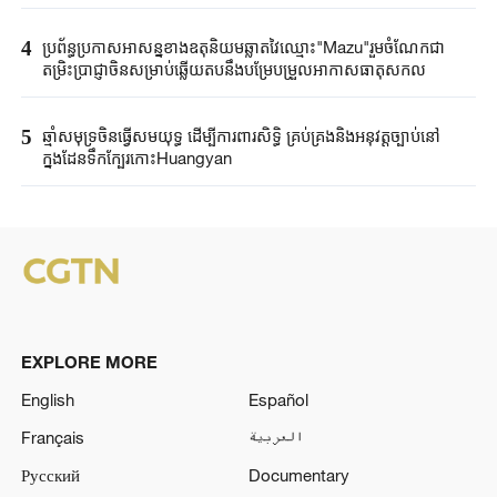
4
ប្រព័ន្ធប្រកាសអាសន្នខាងឧតុនិយមឆ្លាតវៃឈ្មោះ"Mazu"រួមចំណែកជា
តម្រិះប្រាជ្ញាចិនសម្រាប់ឆ្លើយតបនឹងបម្រែបម្រួលអាកាសធាតុសកល
5
ឆ្មាំសមុទ្រចិនធ្វើសមយុទ្ធ ដើម្បីការពារសិទ្ធិ គ្រប់គ្រងនិងអនុវត្តច្បាប់នៅ
ក្នុងដែនទឹកក្បែរកោះHuangyan
EXPLORE MORE
English
Español
Français
العربية
Русский
Documentary