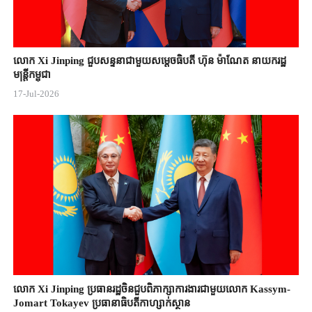
លោក Xi Jinping ជួបសន្ទនាជាមួយសម្តេចធិបតី ហ៊ុន ម៉ាណែត នាយករដ្ឋ
មន្ត្រីកម្ពុជា
17-Jul-2026
លោក Xi Jinping ប្រធានរដ្ឋចិន​ជួបពិភាក្សា​ការងារជាមួយ​លោក Kassym-
Jomart ​Tokayev ​ប្រធានាធិបតី​កាហ្សាក់ស្ថាន​