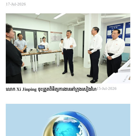
17-Jul-2026
15-Jul-2026
លោក Xi Jinping ចុះត្រួតពិនិត្យការងារនៅក្រុងសៀងហៃ