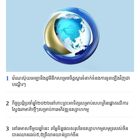
1
វ៉េណេស៊ុយអេឡា​និងដូមីនីក​សម្រេចចិត្ត​ស្តារទំនាក់ទំនង​ការទូតឡើងវិញ​ជា
បណ្តើរៗ​
2
កិច្ចប្រជុំប្រចាំឆ្នាំ២០២៦នៅកោះព្រះអាទិត្យសម្រាប់សហគ្រិនផ្តោតលើការ
ស្វែងរកមាគ៌ាថ្មីៗសម្រាប់ការអភិវឌ្ឍឧស្សាហកម្ម
3
នៅឆមាសទីមួយឆ្នាំនេះ តម្លៃទិន្នផលសរុបនៃឧស្សាហកម្មសមុទ្ររបស់ចិន
បានឈានដល់៥,៥ទ្រីលានយាន់ប្រាក់ចិន