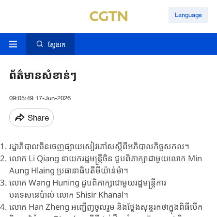
Language
ស្វែងរក
ព័ត៌មានសំខាន់ៗ
09:05:49 17-Jun-2026
Share
រដ្ឋាភិបាល​ចិនចេញ​ផ្សាយ​សៀវភៅ​ស​ស្តីពី​អភិបាល​កិច្ច​សកល​។
លោក Li Qiang នាយករដ្ឋមន្ត្រីចិន ជួបពិភាក្សាជាមួយលោក Min
Aung Hlaing ប្រធានាធិបតីមីយ៉ាន់ម៉ា។
លោក Wang Huning ជួបពិភាក្សាជាមួយរដ្ឋមន្ត្រីការ
បរទេសនេប៉ាល់ លោក Shisir Khanal។
លោក Han Zheng អញ្ជើញចូលរួម និងថ្លែងសុន្ទរកថាក្នុងពិធីបើក