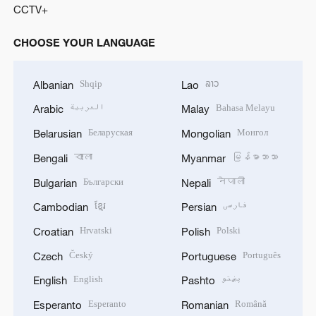
CCTV+
CHOOSE YOUR LANGUAGE
Shqip
ລາວ
Albanian
Lao
العربية
Bahasa Melayu
Arabic
Malay
Беларуская
Монгол
Belarusian
Mongolian
বাংলা
မြန်မာဘာသာ
Bengali
Myanmar
Български
नेपाली
Bulgarian
Nepali
ខ្មែរ
فارسی
Cambodian
Persian
Hrvatski
Polski
Croatian
Polish
Český
Português
Czech
Portuguese
English
پښتو
English
Pashto
Esperanto
Română
Esperanto
Romanian