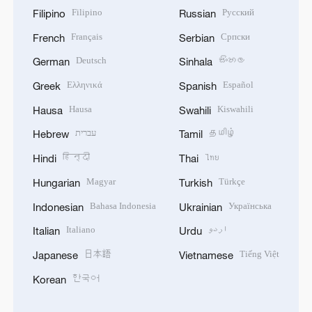
Filipino
Русский
Filipino
Russian
Français
Српски
French
Serbian
Deutsch
සිංහල
German
Sinhala
Ελληνικά
Español
Greek
Spanish
Hausa
Kiswahili
Hausa
Swahili
עברית
தமிழ்
Hebrew
Tamil
हिन्दी
ไทย
Hindi
Thai
Magyar
Türkçe
Hungarian
Turkish
Bahasa Indonesia
Українська
Indonesian
Ukrainian
Italiano
اردو
Italian
Urdu
日本語
Tiếng Việt
Japanese
Vietnamese
한국어
Korean