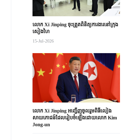
លោក Xi Jinping ចុះត្រួតពិនិត្យការងារនៅក្រុង
សៀងហៃ
15-Jul-2026
លោក Xi Jinping អញ្ជើញចូលរួមពិធីលៀង
សាយភោជន៍​​ដែលរៀបចំឡើង​ដោយលោក Kim
Jong-un