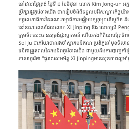
នៅ​វេលា​ថ្ងៃត្រង់ ថ្ងៃទី ៨ ខែមិថុនា លោក Kim Jong-un អ
ប្រឹក្សា​​រដ្ឋកូរ៉េ​ខាងជើង​ បានរៀបចំពិធីទទួល​បដិសណ្ឋារកិច្ច
អគ្គលេខាធិការនៃគណៈកម្មាធិការមជ្ឈិម​បក្ស​កុម្មុយនីស្ត​ចិន​ 
នៅខណៈពេលដែលលោក Xi Jinping និង លោកស្រី Peng Liyua
ក្រុមទ័ពសេះបាន​តម្រង់​ជួរ​ស្វាគមន៍​ ហើយកងកិតិយស​ត្រែទ័ព​
Sol Ju​ ជា​ភរិយាបានរងចាំ​ស្វាគមន៍គណៈប្រតិភូ​នៅមុខ​ទ
វេទិកាត្រួត​ពល​នៃ​កងទ័ព​កូរ៉េខាងជើង ជាមួយ​នឹង​ការបាញ់ក
ភាសាកូរ៉េថា "ជូនពរសមមិត្ត Xi Jinpingមានសុខភាពល្អមាំ​ម