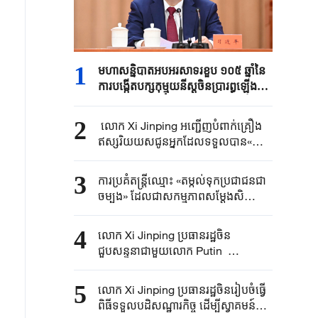
1
មហាសន្និបាតអបអរសាទរខួប ១០៥ ឆ្នាំនៃ
ការបង្កើតបក្សកុម្មុយនីស្តចិនប្រារព្ធឡើង
លោក Xi Jinping ថ្លែងសុន្ទរកថាគន្លឹះ
2
លោក Xi Jinping អញ្ជើញបំពាក់គ្រឿង
ឥស្សរិយយសជូន​អ្នកដែលទទួលបាន«
មេដាយ ១ កក្កដា »
3
ការប្រគំតន្ត្រីឈ្មោះ «តម្កល់ទុកប្រជាជនជា
ចម្បង» ដែលជាសកម្មភាពសម្តែងសិល្បៈ
ដើម្បីអបអរសាទរខួប ១០៥ ឆ្នាំនៃការបង្កើត
បក្សកុម្មុយនីស្តចិនធ្វើឡើងនៅប៉េកាំង
4
លោក Xi Jinping ប្រធានរដ្ឋចិន​
ជួបសន្ទនាជាមួយលោក​ Putin ​​
ប្រធានាធិបតី​រុស្ស៊ី​
5
លោក Xi Jinping ប្រធានរដ្ឋ​ចិន​រៀបចំ​ធ្វើ​
ពិធីទទួល​បដិ​សណ្ឋារកិច្ច​ ដើម្បី​ស្វាគមន៍