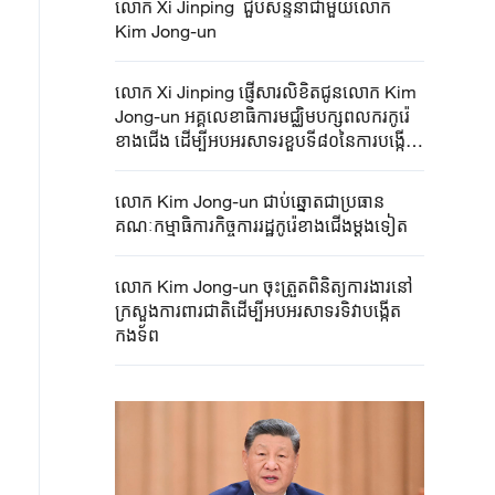
លោក Xi Jinping ជួបសន្ទនាជាមួយ​​លោក
Kim Jong-un
លោក Xi Jinping ផ្ញើសារលិខិតជូនលោក Kim
Jong-un អគ្គលេខាធិការមជ្ឈិមបក្សពលករកូរ៉េ
ខាងជើង ដើម្បីអបអរសាទរខួបទី៨០នៃការបង្កើត
បក្សពលករកូរ៉េខាងជើង
លោក Kim Jong-un ជាប់ឆ្នោតជាប្រធាន
គណៈកម្មាធិការកិច្ចការរដ្ឋកូរ៉េខាងជើងម្តងទៀត
លោក Kim Jong-un ចុះត្រួតពិនិត្យការងារនៅ
ក្រសួងការពារជាតិដើម្បីអបអរសាទរទិវាបង្កើត
កងទ័ព