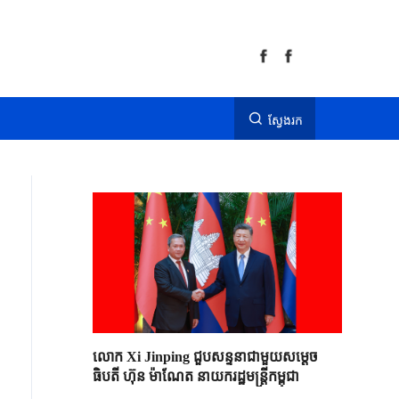
ស្វែងរក
លោក Xi Jinping ជួបសន្ទនាជាមួយសម្តេច
ធិបតី ហ៊ុន ម៉ាណែត នាយករដ្ឋមន្ត្រីកម្ពុជា