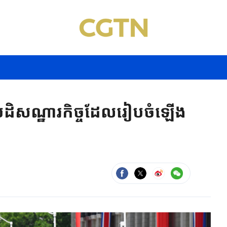
ិសណ្ឋារកិច្ច​​ដែលរៀបចំឡើង​