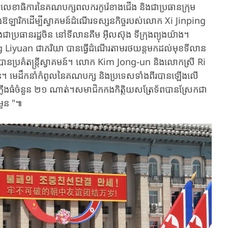
គ្គលេខាធិការនៃគណបក្សពលករកូរ៉េខាងជើង​ និងជាប្រធានក្រុម​
​​យ៉ាងឱឡារិកដើម្បី​ស្វាគមន៍​ដំណើរ​ទស្សនកិច្ច​របស់​លោក Xi Jinping
និងជាប្រធាន​រដ្ឋ​ចិន នៅទីលានគីម អ៊ីលស៊ុង ទីក្រុងព្យុងយ៉ាង។
n ជា​ភរិយា​ បានធ្វើ​ដំណើរ​​តាមរថយន្តមក​ដល់មុខ​ទីលាន​
បានប្រគំ​​តន្ត្រី​​ស្វាគមន៍។ លោក Kim Jong-un និង​លោកស្រី Ri
ីលាន។ មេដឹកនាំកំពូលនៃគណបក្ស និងប្រទេសទាំងពីរបាន​ឡើងលើ
ាំភ្លើងធំចំនួន ២១ ណាត់​​។សមាជិកកងកិត្តិយសត្រែទ័ពបានស្រែកជា
ួន​ "៕