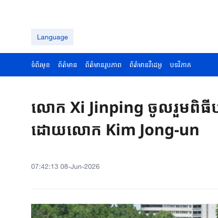
Language
ទំព័រមុខ
ព័ត៌មាន
ព័ត៌មានរូបភាព
ព័ត៌មានវីដេអូ
បទវិភាគ
លោក Xi Jinping ចូលរួមពិធីបដ
ដោយលោក Kim Jong-un
07:42:13 08-Jun-2026