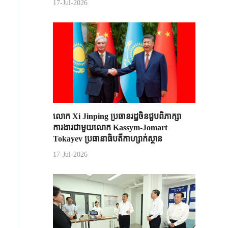
17-Jul-2026
លោក Xi Jinping ប្រធានរដ្ឋចិន​ជួបពិភាក្សា​
ការងារជាមួយ​លោក Kassym-Jomart ​
Tokayev ​ប្រធានាធិបតី​កាហ្សាក់ស្ថាន​
17-Jul-2026