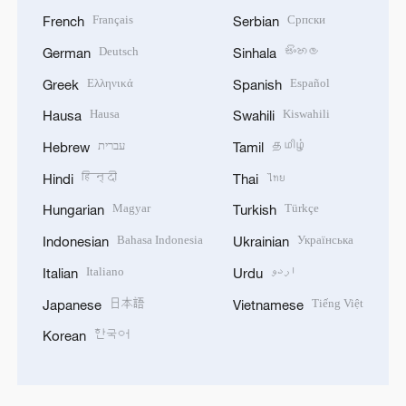
Français
Српски
French
Serbian
Deutsch
සිංහල
German
Sinhala
Ελληνικά
Español
Greek
Spanish
Hausa
Kiswahili
Hausa
Swahili
עברית
தமிழ்
Hebrew
Tamil
हिन्दी
ไทย
Hindi
Thai
Magyar
Türkçe
Hungarian
Turkish
Bahasa Indonesia
Українська
Indonesian
Ukrainian
Italiano
اردو
Italian
Urdu
日本語
Tiếng Việt
Japanese
Vietnamese
한국어
Korean