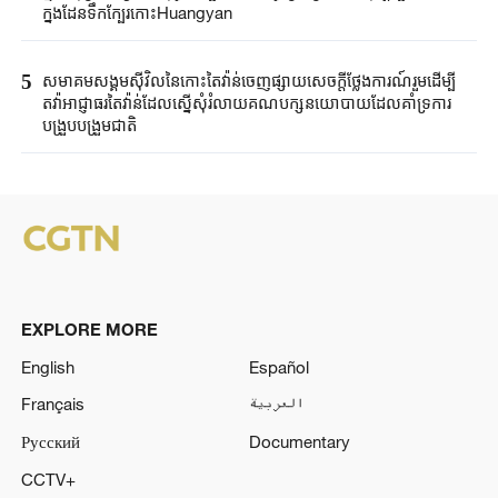
ក្នុងដែនទឹកក្បែរកោះHuangyan
5
សមាគមសង្គមស៊ីវិលនៃកោះតៃវ៉ាន់ចេញផ្សាយសេចក្តីថ្លែងការណ៍រួមដើម្បី
តវ៉ាអាជ្ញាធរតៃវ៉ាន់ដែលស្នើសុំរំលាយគណបក្សនយោបាយដែលគាំទ្រការ
បង្រួបបង្រួមជាតិ
EXPLORE MORE
English
Español
Français
العربية
Русский
Documentary
CCTV+