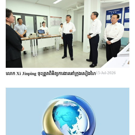
15-Jul-2026
លោក Xi Jinping ចុះត្រួតពិនិត្យការងារនៅក្រុងសៀងហៃ