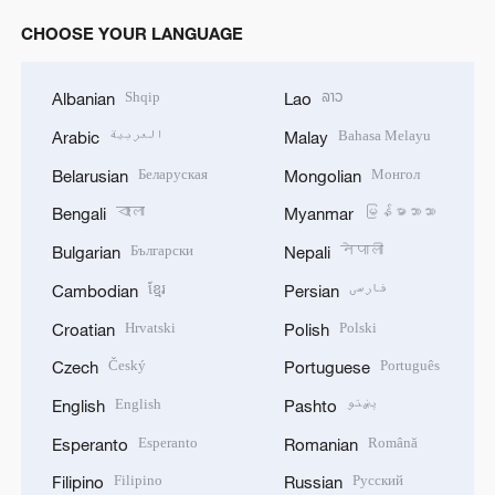
CHOOSE YOUR LANGUAGE
Shqip
ລາວ
Albanian
Lao
العربية
Bahasa Melayu
Arabic
Malay
Беларуская
Монгол
Belarusian
Mongolian
বাংলা
မြန်မာဘာသာ
Bengali
Myanmar
Български
नेपाली
Bulgarian
Nepali
ខ្មែរ
فارسی
Cambodian
Persian
Hrvatski
Polski
Croatian
Polish
Český
Português
Czech
Portuguese
English
پښتو
English
Pashto
Esperanto
Română
Esperanto
Romanian
Filipino
Русский
Filipino
Russian