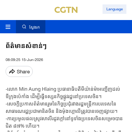
Language
ស្វែងរក
ព័ត៌មានសំខាន់ៗ
08:09:25 15-Jun-2026
Share
-លោក Min Aung Hlaing ប្រធានាធិបតីមីយ៉ាន់ម៉ាអញ្ជើញដល់
ទីក្រុងប៉េកាំង ដើម្បីធ្វើទស្សនកិច្ចផ្លូវរដ្ឋនៅប្រទេសចិន។
-សេចក្តីប្រកាសព័ត៌មានរួមនៃកិច្ចប្រជុំរវាងរដ្ឋមន្ត្រីការបរទេសនៃ
សាធារណរដ្ឋប្រជាមានិតចិន និងម៉ុងហ្គោលីត្រូវបានចេញផ្សាយ។
-ការប្រមូលផលស្រូវសាលីរដូវក្តៅនៅទូទាំងប្រទេសចិនសម្រេចបាន
ជិត ៨៧% ហើយ។