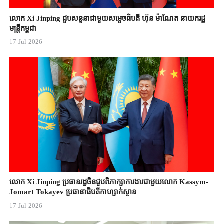
លោក Xi Jinping ជួបសន្ទនាជាមួយសម្តេចធិបតី ហ៊ុន ម៉ាណែត នាយករដ្ឋ
មន្ត្រីកម្ពុជា
17-Jul-2026
លោក Xi Jinping ប្រធានរដ្ឋចិន​ជួបពិភាក្សា​ការងារជាមួយ​លោក Kassym-
Jomart ​Tokayev ​ប្រធានាធិបតី​កាហ្សាក់ស្ថាន​
17-Jul-2026