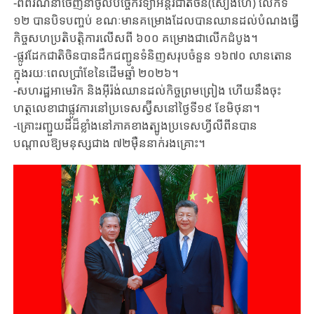
-ពិព័រណ៍នាំចេញនាំចូលបច្ចេកវិទ្យាអន្តរជាតិចិន(សៀងហៃ) លើកទី
១២ បានបិទបញ្ចប់ ខណៈមានគម្រោង​ដែលបានឈានដល់បំណងធ្វើ
កិច្ចសហប្រតិបត្តិការលើសពី ៦០០ គម្រោងជា​លើកដំបូង។
-ផ្លូវដែកជាតិចិនបានដឹកជញ្ជូនទំនិញសរុបចំនួន ១៦៧០ លានតោន
ក្នុងរយៈពេលប្រាំខែនៃដើមឆ្នាំ ២០២៦។
-សហរដ្ឋអាមេរិក និងអ៊ីរ៉ង់ឈានដល់កិច្ចព្រមព្រៀង ហើយនឹងចុះ
ហត្ថលេខាជាផ្លូវការនៅប្រទេសស្វ៊ីសនៅថ្ងៃទី១៩​​​ ​ខែមិថុនា។
-គ្រោះរញ្ជួយដីដ៏ខ្លាំងនៅភាគខាងត្បូងប្រទេសហ្វីលីពីនបាន
បណ្តាលឱ្យមនុស្សជាង ៧២ម៉ឺននាក់រងគ្រោះ។