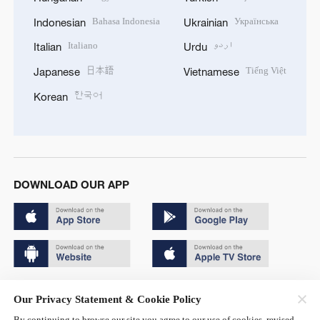
Bahasa Indonesia
Українська
Indonesian
Ukrainian
Italiano
اردو
Italian
Urdu
日本語
Tiếng Việt
Japanese
Vietnamese
한국어
Korean
DOWNLOAD OUR APP
Copyright © 2024 CGTN.
Our Privacy Statement & Cookie Policy
京ICP备20000184号
By continuing to browse our site you agree to our use of cookies, revised