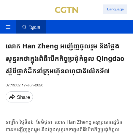
Language
ស្វែងរក
លោក Han Zheng អញ្ជើញចូលរួម និងថ្លែង
សុន្ទរកថាក្នុងពិធីបើកកិច្ចប្រជុំកំពូល Qingdao
ស្តីពីថ្នាក់ដឹកនាំក្រុមហ៊ុនពហុជាតិលើកទី៧
07:19:32 17-Jun-2026
Share
នាព្រឹក ថ្ងៃទី១៦ ខែមិថុនា​ លោក Han Zheng អនុប្រធានរដ្ឋចិន
បានអញ្ជើញចូលរួម និងថ្លែងសុន្ទរកថាក្នុងពិធីបើកកិច្ចប្រជុំកំពូល