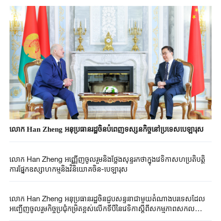
លោក Han Zheng អនុប្រធានរដ្ឋចិន​បំពេញ​ទស្សនកិច្ចនៅ​ប្រទេស​​បេឡារុស
លោក Han Zheng អញ្ញើញចូលរួមនិងថ្លែងសុន្ទរកថាក្នុងវេទិកាសហប្រតិបត្តិ
ការផ្នែកឧស្សាហកម្មនិងវិនិយោគចិន-បេឡារុស
លោក Han Zheng អនុប្រធានរដ្ឋចិនជួបសន្ទនាជាមួយតំណាងបរទេសដែល
អញ្ជើញចូលរួមកិច្ចប្រជុំកម្រិតខ្ពស់លើកទីបីនៃវេទិកាស្តីពីសកម្មភាពសកល
សម្រាប់ការចែករំលែកការអភិវឌ្ឍ