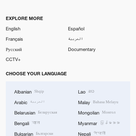
EXPLORE MORE
English
Español
Français
العربية
Русский
Documentary
CCTV+
CHOOSE YOUR LANGUAGE
Shqip
ລາວ
Albanian
Lao
العربية
Bahasa Melayu
Arabic
Malay
Беларуская
Монгол
Belarusian
Mongolian
বাংলা
မြန်မာဘာသာ
Bengali
Myanmar
Български
नेपाली
Bulgarian
Nepali