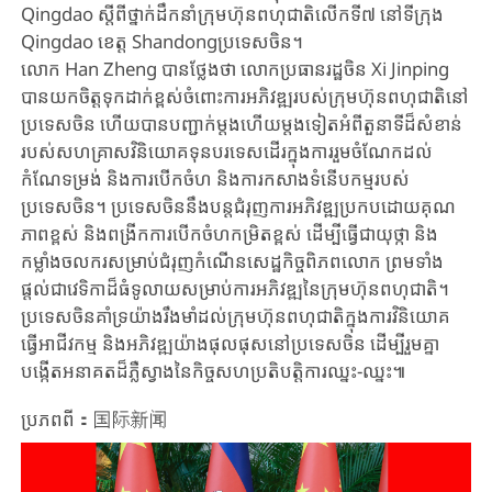
Qingdao ស្តីពីថ្នាក់ដឹកនាំក្រុមហ៊ុនពហុជាតិលើកទី៧ នៅទីក្រុង
Qingdao ខេត្ត Shandongប្រទេសចិន។
លោក Han Zheng បានថ្លែងថា លោកប្រធានរដ្ឋចិន Xi Jinping
បានយកចិត្តទុកដាក់ខ្ពស់ចំពោះការអភិវឌ្ឍរបស់ក្រុមហ៊ុនពហុជាតិនៅ
ប្រទេសចិន ហើយបានបញ្ជាក់ម្តងហើយម្តងទៀតអំពីតួនាទីដ៏សំខាន់
របស់សហគ្រាសវិនិយោគទុនបរទេសដើរក្នុងការរួមចំណែកដល់
កំណែទម្រង់ និងការបើកចំហ និងការកសាងទំនើបកម្មរបស់
ប្រទេសចិន។ ប្រទេសចិននឹងបន្តជំរុញការអភិវឌ្ឍប្រកបដោយគុណ
ភាពខ្ពស់ និងពង្រីកការបើកចំហកម្រិតខ្ពស់ ដើម្បីធ្វើជាយុថ្កា និង
កម្លាំងចលករសម្រាប់ជំរុញកំណើនសេដ្ឋកិច្ចពិភពលោក ព្រមទាំង
ផ្តល់ជាវេទិកាដ៏ធំទូលាយសម្រាប់ការអភិវឌ្ឍនៃក្រុមហ៊ុនពហុជាតិ។
ប្រទេសចិនគាំទ្រយ៉ាងរឹងមាំដល់ក្រុមហ៊ុនពហុជាតិក្នុងការវិនិយោគ
ធ្វើអាជីវកម្ម និងអភិវឌ្ឍយ៉ាងផុលផុសនៅប្រទេសចិន ដើម្បីរួមគ្នា
បង្កើតអនាគតដ៏ភ្លឺស្វាងនៃកិច្ចសហប្រតិបត្តិការឈ្នះ-ឈ្នះ៕
ប្រភពពី：国际新闻