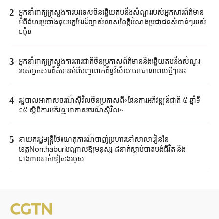
2
អ្នកនាំពាក្យ​ក្រសួង​ការបរទេសចិន​ឆ្លើយតបនឹង​សំណួរ​របស់​អ្នកសារព័ត៌មាន​
អំពី​ជំហរ​ប្រ​ឆាំង​នុយក្លេអ៊ែរ​ដ៏ច្បាស់លាស់នៃ​ក្តី​បំណងប្រជាជន​សំខាន់ៗ​របស់
ជប៉ុន​
3
អ្នកនាំពាក្យក្រសួងការពារជាតិចិនប្រកាសព័ត៌មាននិងឆ្លើយតបនឹងសំណួរ
របស់អ្នកសារព័ត៌មានអំពីបញ្ហាពាក់ព័ន្ធវិស័យយោធានាពេលថ្មីៗនេះ
4
រដ្ឋបាលអាកាសចរណ៍ស៊ីវិលចិនប្រកាសពី«ផែនការអភិវឌ្ឍន៍ជាតិ ៥ ឆ្នាំទី
១៥ ស្តីពីការអភិវឌ្ឍអាកាសចរណ៍ស៊ីវិល»
5
នាយករដ្ឋមន្ត្រីថៃ៖ហេតុការណ៍បាញ់ប្រហារនៅសាលារៀននៃ
ខេត្តNonthaburiបណ្តាលឱ្យមនុស្ស ៨នាក់ស្លាប់បាត់បង់ជីវិត និង
ជាង៣០នាក់ទៀតរងរបួស