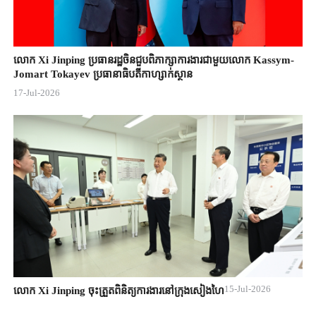
លោក Xi Jinping ប្រធានរដ្ឋចិន​ជួបពិភាក្សា​ការងារជាមួយ​លោក Kassym-
Jomart ​Tokayev ​ប្រធានាធិបតី​កាហ្សាក់ស្ថាន​
17-Jul-2026
15-Jul-2026
លោក Xi Jinping ចុះត្រួតពិនិត្យការងារនៅក្រុងសៀងហៃ