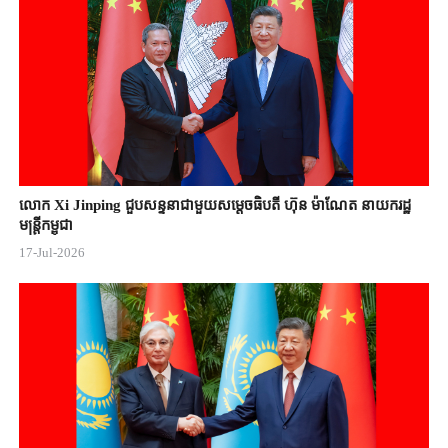
លោក Xi Jinping ជួបសន្ទនាជាមួយសម្តេចធិបតី ហ៊ុន ម៉ាណែត នាយករដ្ឋ
មន្ត្រីកម្ពុជា
17-Jul-2026