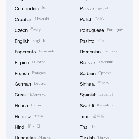
ខ្មែរ
فارسی
Cambodian
Persian
Hrvatski
Polski
Croatian
Polish
Český
Português
Czech
Portuguese
English
پښتو
English
Pashto
Esperanto
Română
Esperanto
Romanian
Filipino
Русский
Filipino
Russian
Français
Српски
French
Serbian
Deutsch
සිංහල
German
Sinhala
Ελληνικά
Español
Greek
Spanish
Hausa
Kiswahili
Hausa
Swahili
עברית
தமிழ்
Hebrew
Tamil
हिन्दी
ไทย
Hindi
Thai
Magyar
Türkçe
Hungarian
Turkish