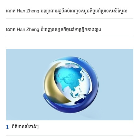
លោក Han Zheng អនុប្រធានរដ្ឋចិនបំពេញទស្សនកិច្ចនៅប្រទេសសីស្ហែល
លោក Han Zheng បំពេញទស្សនកិច្ចនៅអាហ្វ្រិកខាងត្បូង
1
ព័ត៌មានសំខាន់ៗ​