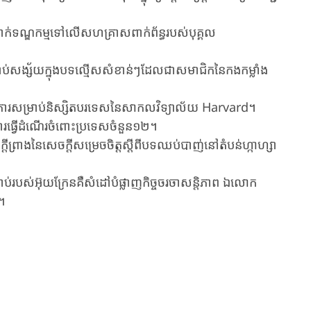
កាសដាក់​ទណ្ឌកម្ម​ទៅ​លើ​សហគ្រាស​ពាក់​ព័ន្ធរបស់បុគ្គល​
ាប់​សង្ស័យក្នុង​​បទ​ល្មើស​សំខាន់ៗដែល​ជា​សមាជិក​នៃកងកម្លាំង​​
្ឋាការសម្រាប់និស្សិតបរទេសនៃសាកលវិទ្យាល័យ Harvard។
​ធ្វើ​ដំណើរ​ចំពោះ​ប្រទេស​ចំនួន​១២។
េចក្តីព្រាងនៃសេចក្តីសម្រេចចិត្តស្តីពី​បទ​ឈប់​បាញ់​នៅ​តំបន់ហ្កាហ្សា
្ទាប់របស់អ៊ុយក្រែនគឺសំដៅបំផ្លាញកិច្ចចរចាសន្តិភាព ឯលោក
។