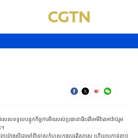
ទួលបន្ទុកកិច្ចការចិនរបស់ប្រធានាធិបតីអេមីរ៉ាតអារ៉ាប់រួម
ន។
ាង​ស៊ី​ជម្រៅ​ពី​ទោស​កំហុសក្នុង​ប្រវត្តិសាស្រ្ត​ ហើយប្រកាន់​ខ្ជាប់​