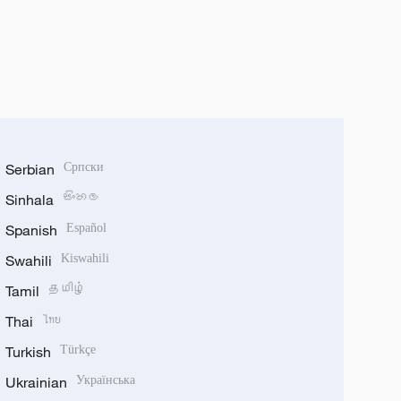
Serbian
Српски
Sinhala
සිංහල
Spanish
Español
Swahili
Kiswahili
Tamil
தமிழ்
Thai
ไทย
Turkish
Türkçe
Ukrainian
Українська