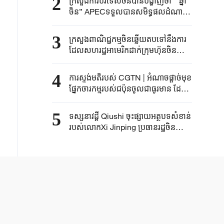
2
ក្រសួង​ការបរទេស​ចិន​បានបង្ហាញថា​ “ឆ្នាំ​
ចិន​” APECទទួល​បាន​សមិទ្ធផល​ដំណាក់
កាលដំបូង​មួយ​ចំនួន​
3
ក្រសួងពាណិជ្ជកម្មចិនឆ្លើយតបទៅនឹងការ
ដែលសហរដ្ឋអាមេរិកដាក់ក្រុមហ៊ុនចិនទៅ
ក្នុងបញ្ជីអង្គភាពដែលអ្វីដែលគេហៅថា
សេចក្តីព្រាងច្បាប់ទាក់ទងនឹងស៊ីនជាំង
4
ការស្ទង់មតិរបស់ CGTN | អំណាច​ផ្តាច់មុខ
ផ្នែកចារកម្មរបស់ជប៉ុនចូលជាធូរមាន ដែល
នេះជាការពន្លឿនការរៀបចំជាប្រព័ន្ធយោធា
និយមបែបថ្មី
5
ទស្សនាវដ្តី Qiushi ចុះផ្សាយអត្ថបទសំខាន់
របស់លោកXi Jinping ប្រធានរដ្ឋចិន
ដែលមានចំណងជើងថា "ការពន្លឿនការ
កសាងប្រទេសចិនដែលមានសុខភាពល្អ"