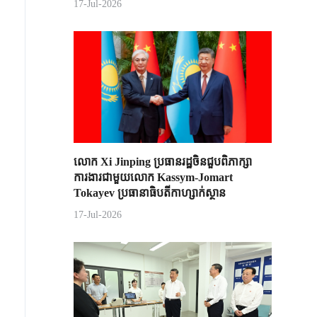
17-Jul-2026
លោក Xi Jinping ប្រធានរដ្ឋចិន​ជួបពិភាក្សា​
ការងារជាមួយ​លោក Kassym-Jomart ​
Tokayev ​ប្រធានាធិបតី​កាហ្សាក់ស្ថាន​
17-Jul-2026