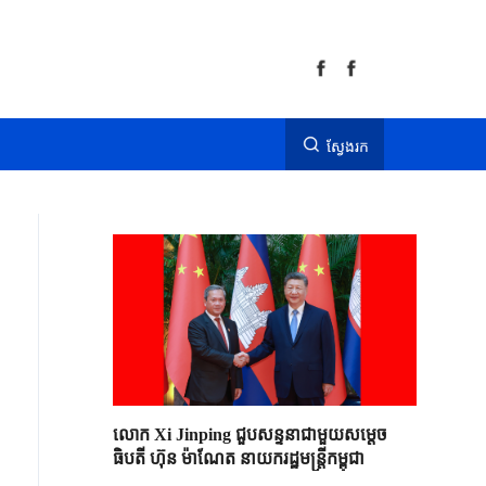
ស្វែងរក
លោក Xi Jinping ជួបសន្ទនាជាមួយសម្តេច
ធិបតី ហ៊ុន ម៉ាណែត នាយករដ្ឋមន្ត្រីកម្ពុជា