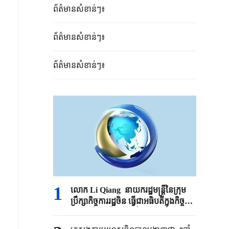
ព័ត៌មាន​សំខាន់​ៗ៖
ព័ត៌មាន​សំខាន់​ៗ៖
ព័ត៌មាន​សំខាន់​ៗ៖
1
លោក Li Qiang នាយករដ្ឋមន្រ្តី​នៃ​ក្រុម​
ប្រឹក្សា​កិច្ច​ការរដ្ឋចិន​ ធ្វើជាអធិបតីក្នុងកិច្ច​
ប្រជុំ​អចិន្ត្រៃយ៍​នៃក្រុម​ប្រឹក្សា​កិច្ច​ការរដ្ឋចិន​