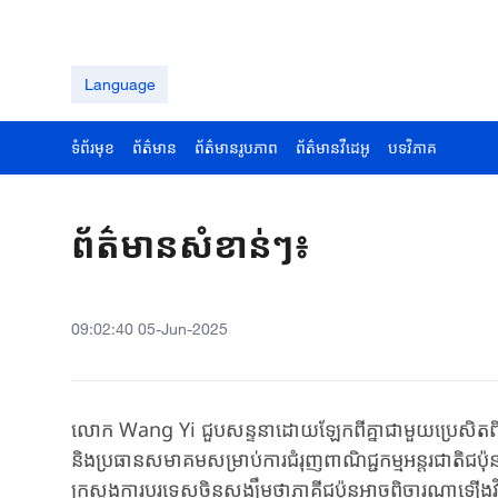
Language
ទំព័រមុខ
ព័ត៌មាន
ព័ត៌មានរូបភាព
ព័ត៌មានវីដេអូ
បទវិភាគ
ព័ត៌មាន​សំខាន់​ៗ៖
09:02:40 05-Jun-2025
លោក Wang Yi ជួបសន្ទនាដោយឡែកពីគ្នាជាមួយប្រេសិតពិសេសទ
និងប្រធានសមាគមសម្រាប់ការជំរុញពាណិជ្ជកម្មអន្តរជាតិជប៉ុ
ក្រសួង​ការបរទេស​ចិនសង្ឃឹម​ថាភាគី​ជប៉ុន​អាចពិចារណា​ឡើង​វិញ​យ៉