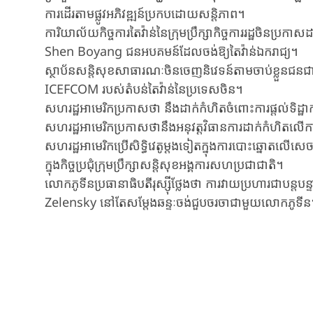
ការ​ដើរតាម​ផ្លូវ​អភិវឌ្ឍន៍​ប្រកប​ដោយ​សន្តិភាព​។
ការិយាល័យកិច្ចការ​តៃវ៉ាន់​នៃ​ក្រុម​ប្រឹក្សា​កិច្ចការរដ្ឋចិន​ប្រ
Shen Boyang ជនអបគមន៍ដែល​ចង់​ឱ្យ​តៃ​វ៉ាន់ឯករាជ្យ​។
ស្ថាប័នសន្តិសុខសាធារណៈចិន​​ចេញ​​​និវេទន៍តាម​ចាប់​​ខ្លួន​ជនជ
ICEFCOM​ របស់តំបន់​តៃវ៉ាន់​នៃប្រទេសចិន​។
សហរដ្ឋអាមេរិកប្រកាសថា នឹងដាក់កំហិតចំពោះការផ្តល់ទិដ
សហរដ្ឋអាមេរិកប្រកាសថានឹង​អនុវត្ត​វិធានការ​ដាក់​កំហិតលើការ
សហរដ្ឋ​អាមេរិក​​ប្រើសិទ្ធិ​វេតូ​ម្តង​ទៀតក្នុង​ការ​បោះឆ្នោត​លើ​ស
ក្នុង​កិច្ចប្រជុំ​​ក្រុមប្រឹក្សា​សន្តិសុខ​អង្គការ​សហប្រជាជាតិ។
លោកភូទីនប្រធានាធិបតីរុស្ស៊ីថ្លែងថា ការវាយប្រហារជាបន្តបន
Zelensky នៅតែសម្តែងឆន្ទៈចង់ជួបចរចាជាមួយលោកភូទីន