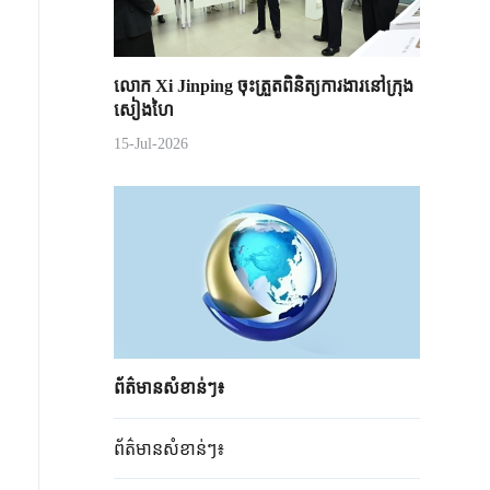
លោក Xi Jinping ចុះត្រួតពិនិត្យការងារនៅក្រុង
សៀងហៃ
15-Jul-2026
ព័ត៌មាន​សំខាន់​ៗ៖
ព័ត៌មាន​សំខាន់​ៗ៖