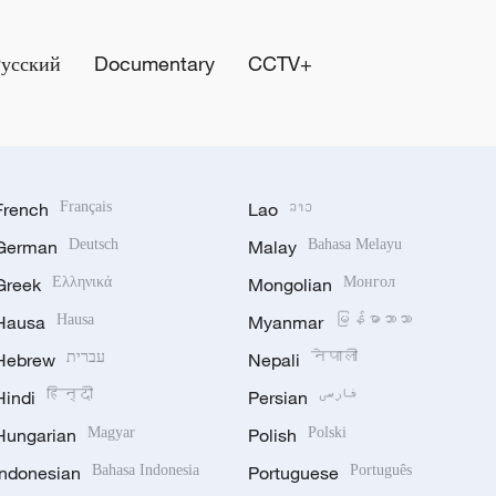
Русский
Documentary
CCTV+
French
Français
Lao
ລາວ
German
Deutsch
Malay
Bahasa Melayu
Greek
Ελληνικά
Mongolian
Монгол
Hausa
Hausa
Myanmar
မြန်မာဘာသာ
Hebrew
עברית
Nepali
नेपाली
Hindi
हिन्दी
Persian
فارسی
Hungarian
Magyar
Polish
Polski
Indonesian
Bahasa Indonesia
Portuguese
Português