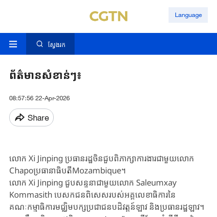
Language
ស្វែងរក
ព័ត៌មាន​សំខាន់​ៗ៖
08:57:56 22-Apr-2026
Share
លោក Xi Jinping ប្រធានរដ្ឋចិនជួបពិភាក្សា​ការងារ​ជាមួយ​លោក
Chapoប្រធានាធិបតីMozambique។
លោក Xi Jinping ជួបសន្ទនាជាមួយលោក Saleumxay
Kommasith បេសកជនពិសេសរបស់​អគ្គលេខាធិការនៃ
គណៈកម្មាធិការមជ្ឈិម​បក្សប្រជាជនបដិវត្តន៍ឡាវ និង​ប្រធាន​រដ្ឋ​ឡាវ​​។