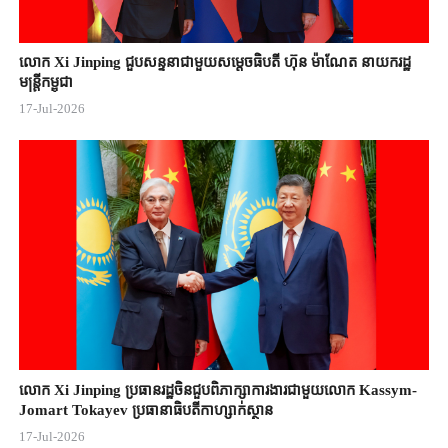
លោក Xi Jinping ជួបសន្ទនាជាមួយសម្តេចធិបតី ហ៊ុន ម៉ាណែត នាយករដ្ឋ
មន្ត្រីកម្ពុជា
17-Jul-2026
លោក Xi Jinping ប្រធានរដ្ឋចិន​ជួបពិភាក្សា​ការងារជាមួយ​លោក Kassym-
Jomart ​Tokayev ​ប្រធានាធិបតី​កាហ្សាក់ស្ថាន​
17-Jul-2026