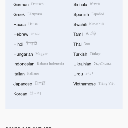
Deutsch
සිංහල
German
Sinhala
Ελληνικά
Español
Greek
Spanish
Hausa
Kiswahili
Hausa
Swahili
עברית
தமிழ்
Hebrew
Tamil
हिन्दी
ไทย
Hindi
Thai
Magyar
Türkçe
Hungarian
Turkish
Bahasa Indonesia
Українська
Indonesian
Ukrainian
Italiano
اردو
Italian
Urdu
日本語
Tiếng Việt
Japanese
Vietnamese
한국어
Korean