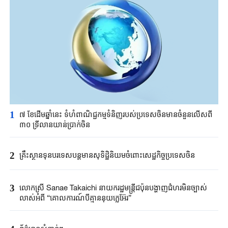
1
៧ ខែដើមឆ្នាំនេះ ទំហំពាណិជ្ជកម្មទំនិញរបស់ប្រទេសចិនមានចំនួនលើសពី
៣០ ទ្រីលានយាន់ប្រាក់ចិន
2
គ្រឹះស្ថាន​ទុនបរទេស​បន្តមាន​សុទិដ្ឋិនិយម​ចំពោះសេដ្ឋកិច្ច​ប្រទេសចិន​​
3
លោកស្រី Sanae ​Takaichi ​នាយករដ្ឋមន្ត្រី​ជប៉ុន​បង្ហាញជំហរមិន​ច្បាស់​
លាស់​អំពី ​“គោលការណ៍បី​គ្មាននុយក្លេអ៊ែរ​”​