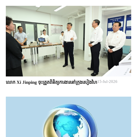
15-Jul-2026
លោក Xi Jinping ចុះត្រួតពិនិត្យការងារនៅក្រុងសៀងហៃ