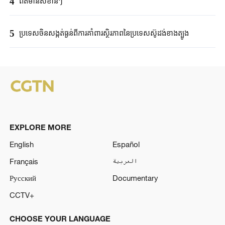
4
ព័ត៌មានសំខាន់ៗ
5
ប្រទេសចិនសង្កត់ធ្ងន់ពីការគាំពារស្ថិរភាពនៃប្រទេសស៊ូដង់ខាងត្បូង
EXPLORE MORE
English
Español
Français
العربية
Русский
Documentary
CCTV+
CHOOSE YOUR LANGUAGE