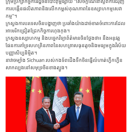
ក្រុមប្រឹក្សាកិច្ចការរដ្ឋចិនបោះពុម្ពផ្សាយ "សេចក្តីណែនាំស្តីពីការជំរុញ
ការបង្កើនផលិតភាពនិងលើកកម្ពស់គុណភាពនៃឧស្សាហកម្មសេវា
កម្ម"។
ក្រសួងការបរទេសចិនបង្ហាញថា ប្រឆាំងយ៉ាងដាច់ខាតចំពោះការដែល
អាមេរិកជ្រៀតជ្រែកកិច្ចការហុងកុង។
ក្រសួងឧស្សាហកម្ម និងបច្ចេកវិទ្យាព័ត៌មានចិនថ្លែងថា៖ នឹងអនុវត្ត
ផែនការគាំទ្រសហគ្រិនភាពនៃសហគ្រាសធុនតូចនិងមធ្យមក្នុងវិស័យ
បញ្ញាសិប្បនិម្មិត។
នាវាចម្បាំង Sichuan របស់កងទ័ពជើងទឹកចិនធ្វើលំហាត់ហ្វឹកហ្វឺន
សាកល្បងនៅសមុទ្រចិនខាងត្បូង។