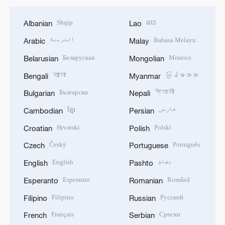
Shqip
ລາວ
Albanian
Lao
العربية
Bahasa Melayu
Arabic
Malay
Беларуская
Монгол
Belarusian
Mongolian
বাংলা
မြန်မာဘာသာ
Bengali
Myanmar
Български
नेपाली
Bulgarian
Nepali
ខ្មែរ
فارسی
Cambodian
Persian
Hrvatski
Polski
Croatian
Polish
Český
Português
Czech
Portuguese
English
پښتو
English
Pashto
Esperanto
Română
Esperanto
Romanian
Filipino
Русский
Filipino
Russian
Français
Српски
French
Serbian