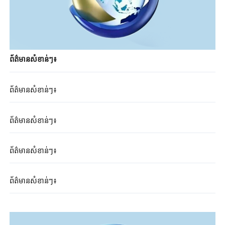
ព័ត៌មាន​សំខាន់​ៗ៖
ព័ត៌មាន​សំខាន់​ៗ៖
ព័ត៌មាន​សំខាន់​ៗ៖
ព័ត៌មាន​សំខាន់​ៗ៖
ព័ត៌មាន​សំខាន់​ៗ៖