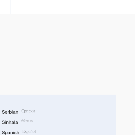
Serbian
Српски
Sinhala
සිංහල
Spanish
Español