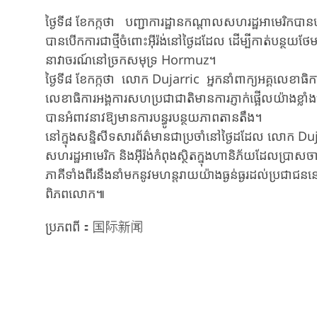
ថ្ងៃទី៨​​​ ខែកក្កថា បញ្ជាការដ្ឋានកណ្តាលសហរដ្ឋអាមេរិ
បានបើកការជាថ្មីចំពោះអ៊ីរ៉ង់នៅថ្ងៃដដែល ដើម្បីកាត់បន្ថយថែ
នាវាចរណ៍នៅច្រកសមុទ្រ Hormuz។
ថ្ងៃទី៨​​​ ខែកក្កថា​ លោក Dujarric អ្នកនាំពាក្យអគ្គលេខ
លេខាធិការអង្គការសហប្រជាជាតិមានការភ្ញាក់ផ្អើលយ៉ាងខ្លាំង
បានអំពាវនាវឱ្យមានការបន្ធូរបន្ថយភាពតានតឹង។
នៅក្នុងសន្និសីទសារព័ត៌មានជាប្រចាំនៅថ្ងៃដដែល លោក Dujar
សហរដ្ឋអាមេរិក និងអ៊ីរ៉ង់កំពុងស្ថិតក្នុងហានិភ័យដែលប្រាស
ភាគីទាំងពីរនឹងនាំមកនូវមហន្តរាយយ៉ាងធ្ងន់ធ្ងរដល់ប្រជាជននៅក្
ពិភពលោក៕
ប្រភពពី：国际新闻