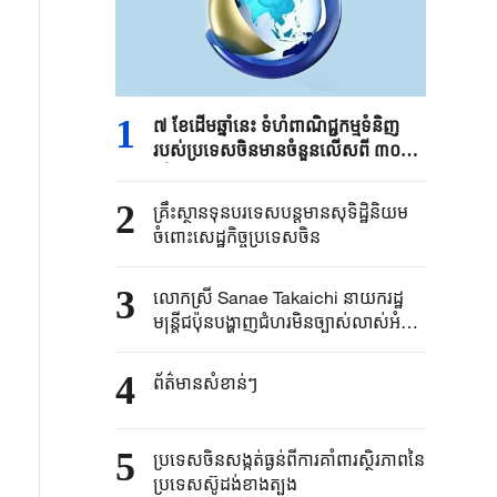
1
៧ ខែដើមឆ្នាំនេះ ទំហំពាណិជ្ជកម្មទំនិញ
របស់ប្រទេសចិនមានចំនួនលើសពី ៣០
ទ្រីលានយាន់ប្រាក់ចិន
2
គ្រឹះស្ថាន​ទុនបរទេស​បន្តមាន​សុទិដ្ឋិនិយម​
ចំពោះសេដ្ឋកិច្ច​ប្រទេសចិន​​
3
លោកស្រី Sanae ​Takaichi ​នាយករដ្ឋ
មន្ត្រី​ជប៉ុន​បង្ហាញជំហរមិន​ច្បាស់​លាស់​អំពី ​
“គោលការណ៍បី​គ្មាននុយក្លេអ៊ែរ​”​
4
ព័ត៌មានសំខាន់ៗ
5
ប្រទេសចិនសង្កត់ធ្ងន់ពីការគាំពារស្ថិរភាពនៃ
ប្រទេសស៊ូដង់ខាងត្បូង