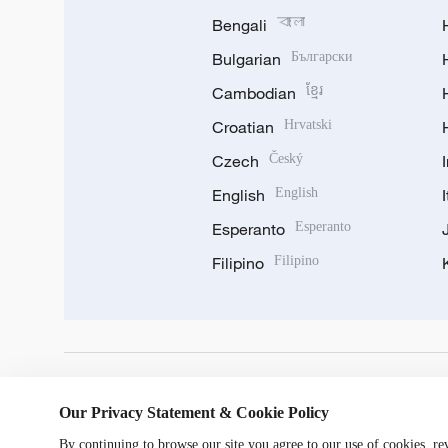
Bengali
বাংলা
Bulgarian
Български
Cambodian
ខ្មែរ
Croatian
Hrvatski
Czech
Český
English
English
Esperanto
Esperanto
Filipino
Filipino
DOWNLOAD OUR APP
Our Privacy Statement & Cookie Policy
By continuing to browse our site you agree to our use of cookies, r