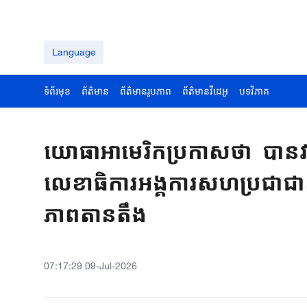
Language
ទំព័រមុខ
ព័ត៌មាន
ព័ត៌មានរូបភាព
ព័ត៌មានវីដេអូ
បទវិភាគ
យោធាអាមេរិកប្រកាសថា បានវាយប្
លេខាធិការអង្គការសហប្រជាជាតិ
ភាពតានតឹង
07:17:29 09-Jul-2026