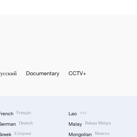
Русский
Documentary
CCTV+
French
Français
Lao
ລາວ
German
Deutsch
Malay
Bahasa Melayu
Greek
Ελληνικά
Mongolian
Монгол