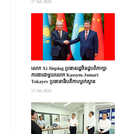
17-Jul-2026
លោក Xi Jinping ប្រធានរដ្ឋចិន​ជួបពិភាក្សា​
ការងារជាមួយ​លោក Kassym-Jomart ​
Tokayev ​ប្រធានាធិបតី​កាហ្សាក់ស្ថាន​
17-Jul-2026