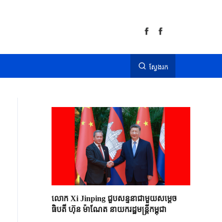
ស្វែងរក
លោក Xi Jinping ជួបសន្ទនាជាមួយសម្តេច
ធិបតី ហ៊ុន ម៉ាណែត នាយករដ្ឋមន្ត្រីកម្ពុជា