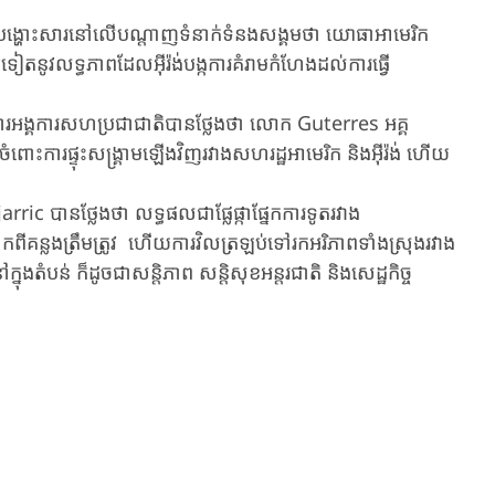
កបានបង្ហោះសារនៅលើបណ្តាញទំនាក់ទំនងសង្គមថា យោធាអាមេរិក
មទៀតនូវលទ្ធភាពដែលអ៊ីរ៉ង់បង្កការគំរាមកំហែងដល់ការធ្វើ
ាធិការអង្គការសហប្រជាជាតិបានថ្លែងថា លោក Guterres អគ្គ
ចំពោះការផ្ទុះសង្គ្រាមឡើងវិញរវាងសហរដ្ឋអាមេរិក និងអ៊ីរ៉ង់ ហើយ
ric បានថ្លែងថា លទ្ធផលជាផ្លែផ្កាផ្នែកការទូតរវាង
ចាកពីគន្លងត្រឹមត្រូវ ហើយការវិលត្រឡប់ទៅរកអរិភាពទាំងស្រុងរវាង
នុងតំបន់ ក៏ដូចជាសន្តិភាព សន្តិសុខអន្តរជាតិ និងសេដ្ឋកិច្ច