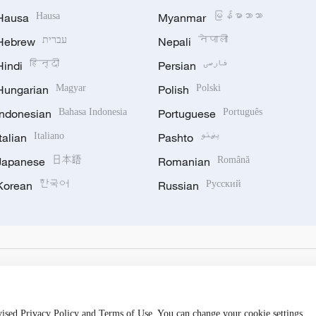
Hausa
Hausa
Myanmar
မြန်မာဘာသာ
Hebrew
עברית
Nepali
नेपाली
Hindi
हिन्दी
Persian
فارسی
Hungarian
Magyar
Polish
Polski
Indonesian
Bahasa Indonesia
Portuguese
Português
Italian
Italiano
Pashto
پښتو
Japanese
日本語
Romanian
Română
Korean
한국어
Russian
Русский
evised Privacy Policy and Terms of Use. You can change your cookie settings