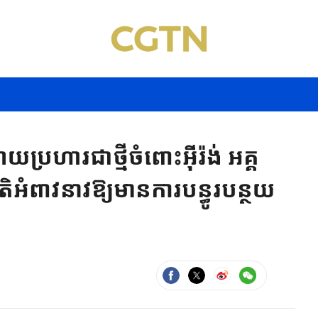
រហារជាថ្មីចំពោះអ៊ីរ៉ង់ អគ្គ
អំពាវនាវឱ្យមានការបន្ធូរបន្ថយ