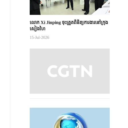
លោក Xi Jinping ចុះត្រួតពិនិត្យការងារនៅក្រុង
សៀងហៃ
15-Jul-2026