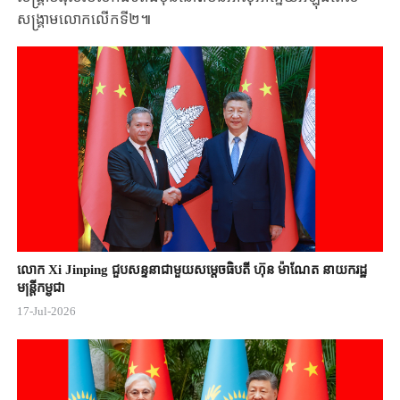
សង្គ្រាម​លោក​លើក​ទី២​៕
លោក Xi Jinping ជួបសន្ទនាជាមួយសម្តេចធិបតី ហ៊ុន ម៉ាណែត នាយករដ្ឋ
មន្ត្រីកម្ពុជា
17-Jul-2026