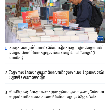
1
សកម្មភាពសបា្តហ៍អំណាននិងពិព័រណ៍សៀវភៅសម្រាប់ផ្តល់ផលប្រយោជន៍
ដល់ប្រជាជននៅទិវាពលកម្មអន្តរជាតិ១ឧសភាឆ្នាំ២០២៦នៃខេត្តហឺប៉ី
បានបើកធ្វើ
2
វិស្សមកាលទិវាពលកម្មអន្តរជាតិ១ឧសភាជិតចូលមកដល់ ទីផ្សារទេសចរណ៍
វប្បធម៌ចិនមានភាពមមាញឹក
3
មើលពីខ្សែសង្វាក់ឧស្សាហកម្មពេញលេញនៃឧស្សាហកម្មរថយន្តចិនដែលនាំ
ចេញទៅកាន់ពិភពលោក តាមរយៈពិព័រណ៍រថយន្តអន្តរជាតិក្រុងប៉េកាំង