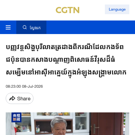
Language
ស្វែងរក
បញ្ញវន្ត​សិង្ហបុរី​លាត​ត្រដាងពី​ករណីដែល​កងទ័ព​
ជប៉ុនបាន​កសាង​បណ្តាញ​ពិសោធន៍វីរុសដ៏​ធំ
សម្បើម​នៅ​អាស៊ី​អាគ្នេយ៍​ក្នុង​អំឡុង​សង្គ្រាម​លោក
08:23:00 08-Jul-2026
Share