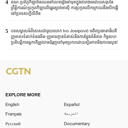
4
គណៈប្រតិភូកីឡាចិនឈរនៅលេខរៀងនាំមុខក្នុងតារាងមេដាយសរុបនៃ
ព្រឹត្តិការណ៍ប្រកួតកីឡាលើឆ្នេរខ្សាច់អាស៊ី ការប្រកួតលើកក្រោយនឹងបើកធ្វើ
នៅប្រទេសហ្វីលីពីន
5
បទសម្ភាសន៍ពិសេសជាមួយលោក Ivo Josipović អតីតប្រធានាធិបតី
ក្រូអាត៖ទំនាក់ទំនងចិន-ក្រូអាតគ្មានទំនាស់និងការខ្វែងគំនិតទេ កិច្ចសហ
ប្រតិបត្តិការទ្វេភាគីត្រូវបានជំរុញទៅមុខប្រកបដោយស្ថិរភាពនិងភាពរលូន!
EXPLORE MORE
English
Español
Français
العربية
Русский
Documentary