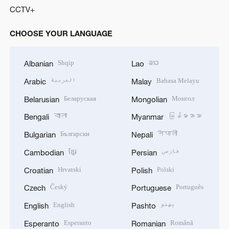
CCTV+
CHOOSE YOUR LANGUAGE
Shqip
ລາວ
Albanian
Lao
العربية
Bahasa Melayu
Arabic
Malay
Беларуская
Монгол
Belarusian
Mongolian
বাংলা
မြန်မာဘာသာ
Bengali
Myanmar
Български
नेपाली
Bulgarian
Nepali
ខ្មែរ
فارسی
Cambodian
Persian
Hrvatski
Polski
Croatian
Polish
Český
Português
Czech
Portuguese
English
پښتو
English
Pashto
Esperanto
Română
Esperanto
Romanian