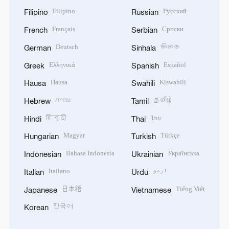
Filipino
Русский
Filipino
Russian
Français
Српски
French
Serbian
Deutsch
සිංහල
German
Sinhala
Ελληνικά
Español
Greek
Spanish
Hausa
Kiswahili
Hausa
Swahili
עברית
தமிழ்
Hebrew
Tamil
हिन्दी
ไทย
Hindi
Thai
Magyar
Türkçe
Hungarian
Turkish
Bahasa Indonesia
Українська
Indonesian
Ukrainian
Italiano
اردو
Italian
Urdu
日本語
Tiếng Việt
Japanese
Vietnamese
한국어
Korean