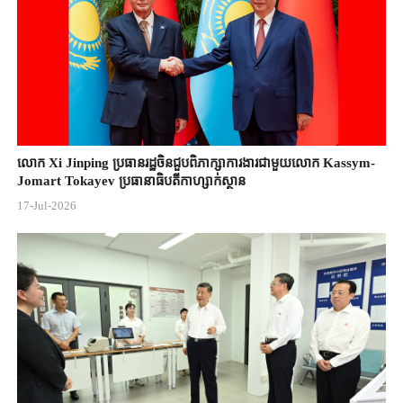
លោក Xi Jinping ប្រធានរដ្ឋចិន​ជួបពិភាក្សា​ការងារជាមួយ​លោក Kassym-
Jomart ​Tokayev ​ប្រធានាធិបតី​កាហ្សាក់ស្ថាន​
17-Jul-2026