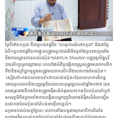
ថ្ងៃ​ទី​៧​ខែ​កក្កដា​ គឺ​ជា​ខួប​៨៩​ឆ្នាំ​នៃ​ “ហេតុការណ៍​៧កក្កដា​” និងជា​ថ្ងៃ​
រំលឹក​ខួប​៨៩​ឆ្នាំ​នៃ​ការ​ផ្ទុះ​សង្គ្រាមប្រជាជាតិ​ចិន​ទូទាំង​ប្រទេសប្រឆាំង​
នឹង​ការឈ្លានពាន​របស់​ជប៉ុន​។លោក​Lin Shaobin បញ្ញវន្តសិង្ហបុរី​
បាន​សិក្សាស្រាវជ្រាវ​​រយៈពេលវែងអំពី​ប្រវត្តិសាស្រ្ត​សង្គ្រាម​លោក​លើក​
ទី​២​និង​ឧក្រិដ្ឋកម្ម​ក្នុងសង្គ្រាម​លោក​លើក​ទី​២របស់​​កងទ័ព​ជប៉ុន។
សៀវភៅ​«កងពលលេខ៩៤២០របស់ជប៉ុន​»ដែល​សហការនិពន្ធ​
ដោយ​រូបលោក​និង​បញ្ញវន្ត​​ចិន​បាន​បោះ​ពុម្ព​ផ្សាយ​នៅ​ឆ្នាំ​២០២៥​ បាន​
លាត​ត្រដាងពីកងទ័ព​សង្គ្រាមវីរុស​ធំ​បំផុតរបស់​កងទ័ពជប៉ុននៅ​​ក្រៅ​
សមរភូមិចិន​ព្រម​ទាំងការ​បង្កើត​បណ្តាញ​ពិសោធន៍​វីរុសដ៏​ធំ​សម្បើម​
របស់​កងទ័ព​ជប៉ុន​នៅ​តំបន់​អាស៊ី​អាគ្នេយ៍​។
រហូត​មកដល់​សព្វថ្ងៃ​នេះ​ លោក​នៅ​តែ​បន្ត​តាម​រុករក​ពី​ការ​ពិត​នៃ​
សង្គ្រាម​វីរុសរបស់​កងទ័ព​ជប៉ុន​នៅ​តំបន់​អាស៊ី​អាគ្នេយ៍​អំឡុង​ពេល​