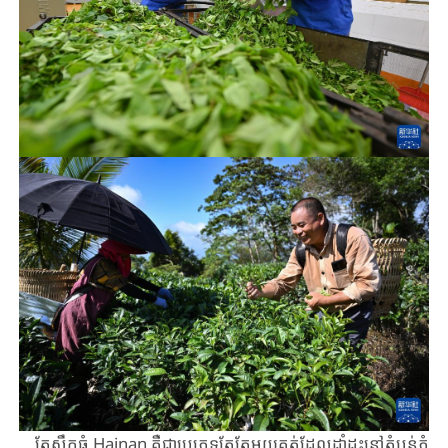
តែស្លឹកធំ ​Hainan ​គឺជាប្រភេទតែតែមួយគត់ដែលដាំដុះ​នៅតំបន់ភ្នំ​