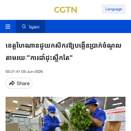
Language
ស្វែងរក
ខេត្តហៃណានជួយកសិករឱ្យបង្កើនប្រាក់ចំណូល
តាមរយៈ"ការដាំដុះស្លឹកតែ"
03:21:41 03-Jun-2026
Share