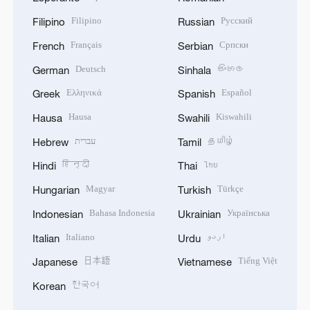
Filipino
Русский
Filipino
Russian
Français
Српски
French
Serbian
Deutsch
සිංහල
German
Sinhala
Ελληνικά
Español
Greek
Spanish
Hausa
Kiswahili
Hausa
Swahili
עברית
தமிழ்
Hebrew
Tamil
हिन्दी
ไทย
Hindi
Thai
Magyar
Türkçe
Hungarian
Turkish
Bahasa Indonesia
Українська
Indonesian
Ukrainian
Italiano
اردو
Italian
Urdu
日本語
Tiếng Việt
Japanese
Vietnamese
한국어
Korean