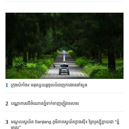
1
ក្រុងប៉េកាំង​៖ មនុស្សយន្ត​ចូលបំពេញ​ការងារនៅសួន​​
2
បណ្ណាគារលើចំណោតភ្នំទាក់ទាញភ្ញៀវទេសចរ
3
មណ្ឌលស្វយ័ត Sanjiang ភូមិភាគស្វយ័តក្វាងស៊ី៖ ព្រៃឫស្ស៊ីក្លាយជា “ភ្នំ
មាស”