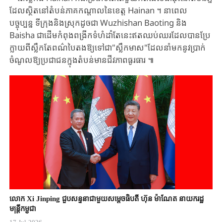
ដែល​ស្ថិតនៅតំបន់​ភាគ​កណ្តាល​នៃខេត្ត ​Hainan ​។ ​នាពេល
បច្ចុប្បន្ន ​ទីក្រុងនិងស្រុកដូចជា ​Wuzhishan ​Baoting ​និង ​
Baisha ​ជាដើម​កំពុងពង្រីកទំហំដាំតែនេះឥតឈប់ឈរ​ដែលបាន​ប្រែ
ក្លាយពី​ស្លឹក​តែ​ពណ៌បៃតង​ឱ្យទៅជា​"ស្លឹកមាស"​ដែល​នាំមក​នូវ​ប្រាក់
ចំណូល​ឱ្យប្រជាជនក្នុងតំបន់​មាន​ជីវភាពធូរធារ ​៕
លោក Xi Jinping ជួបសន្ទនាជាមួយសម្តេចធិបតី ហ៊ុន ម៉ាណែត នាយករដ្ឋ
មន្ត្រីកម្ពុជា