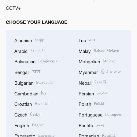
CCTV+
CHOOSE YOUR LANGUAGE
Shqip
ລາວ
Albanian
Lao
العربية
Bahasa Melayu
Arabic
Malay
Беларуская
Монгол
Belarusian
Mongolian
বাংলা
မြန်မာဘာသာ
Bengali
Myanmar
Български
नेपाली
Bulgarian
Nepali
ខ្មែរ
فارسی
Cambodian
Persian
Hrvatski
Polski
Croatian
Polish
Český
Português
Czech
Portuguese
English
پښتو
English
Pashto
Esperanto
Română
Esperanto
Romanian