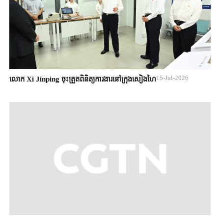
15-Jul-2026
លោក Xi Jinping ចុះត្រួតពិនិត្យការងារនៅក្រុងសៀងហៃ