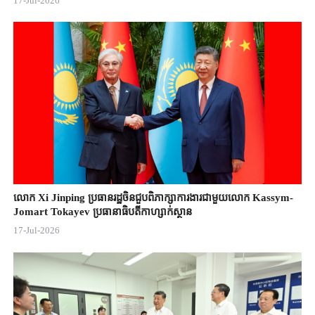
17-Jul-2026
លោក Xi Jinping ប្រធានរដ្ឋចិន​ជួបពិភាក្សា​ការងារជាមួយ​លោក Kassym-
Jomart ​Tokayev ​ប្រធានាធិបតី​កាហ្សាក់ស្ថាន​
17-Jul-2026