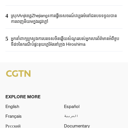
4
ស្រុកAnjiខេត្តZhejiang៖ការធ្វើទេសចរណ៍វប្បធម៌នៅជនបទទទួលបាន
ការពេញនិយមក្នុងរដូវក្តៅ
5
អ្នកនាំពាក្យ​ក្រសួងការបរទេស​ចិនឆ្លើយសំណួរ​របស់​អ្នកសារព័ត៌មាន​អំពីខួប​
ទី៨១នៃ​ករណី​បំផ្ទុះនុយក្លេអ៊ែរ​នៅក្រុង ​Hiroshima ​
EXPLORE MORE
English
Español
Français
العربية
Русский
Documentary