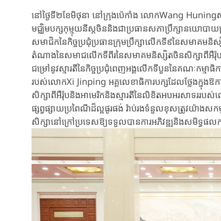
នៅ​ថ្ងៃ​ទី​២​ខែ​មិថុនា នៅ​ក្រុង​ប៉េកាំង លោកWang Huning​
មជ្ឈិម​បក្ស​កុម្មុយនីស្ត​ចិន​និងជាប្រធាន​សភា​ប្រឹក្សាន​យោ
សមាជិក​នៃ​កិច្ច​ប្រជុំ​ប្រធាន​ក្រុម​ប្រឹក្សា​លើកទី៩​នៃ​សមាគម​និស្សិ
តំណាង​នៃសមាជ​លើកទីពីរ​នៃ​សមាគម​និស្សិត​ចិន​សិក្សា​ពី​អឺរ៉
ជម្រៅ​នូវស្មារតី​នៃកិច្ច​ប្រជុំ​ពេញអង្គលើកទីបួន​នៃគណៈកម្មាធិការមជ
របស់លោក​Xi Jinping អគ្គលេខាធិការ​បក្ស​ដែល​ថ្លែង​ក្នុងឱ
សិក្សា​ពី​អឺរ៉ុប​និង​អាមេរិក​និង​ស្មារតី​នៃ​លិ​ខិត​អបអរ​សាទ
ផ្សព្វ​ផ្សាយ​ប្រពៃណីដ៏ល្អផូរ​ផង់ រ៉ាប់​រង​ទំនួល​ខុសត្រូវយ៉ាងសកម្
សិក្សានៅក្រៅប្រទេសឱ្យ​ទទួល​បាន​ការអភិវឌ្ឍ​និង​សមិទ្ធ​ផលកា