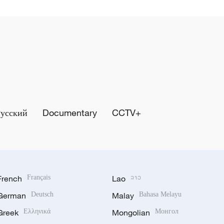
Русский
Documentary
CCTV+
French
Français
Lao
ລາວ
German
Deutsch
Malay
Bahasa Melayu
Greek
Ελληνικά
Mongolian
Монгол