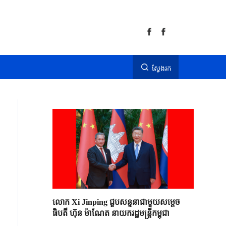
ស្វែងរក
លោក Xi Jinping ជួបសន្ទនាជាមួយសម្តេច
ធិបតី ហ៊ុន ម៉ាណែត នាយករដ្ឋមន្ត្រីកម្ពុជា