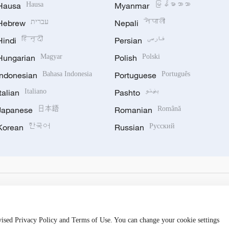
Hausa
Hausa
Myanmar
မြန်မာဘာသာ
Hebrew
עברית
Nepali
नेपाली
Hindi
हिन्दी
Persian
فارسی
Hungarian
Magyar
Polish
Polski
Indonesian
Bahasa Indonesia
Portuguese
Português
Italian
Italiano
Pashto
پښتو
Japanese
日本語
Romanian
Română
Korean
한국어
Russian
Русский
evised Privacy Policy and Terms of Use. You can change your cookie settings