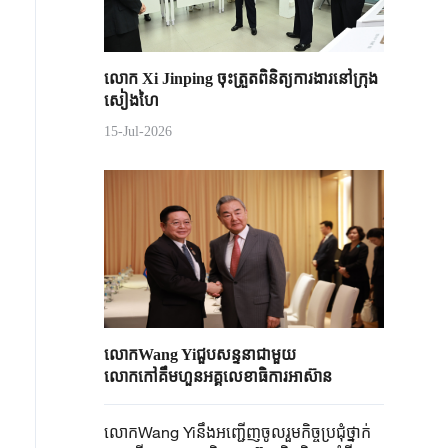
លោក Xi Jinping ចុះត្រួតពិនិត្យការងារនៅក្រុង
សៀងហៃ
15-Jul-2026
លោកWang Yiជួបសន្ទនាជាមួយ
លោកកៅគឹមហួនអគ្គលេខាធិការអាស៊ាន
លោកWang Yiនឹងអញ្ជើញចូលរួមកិច្ចប្រជុំថ្នាក់