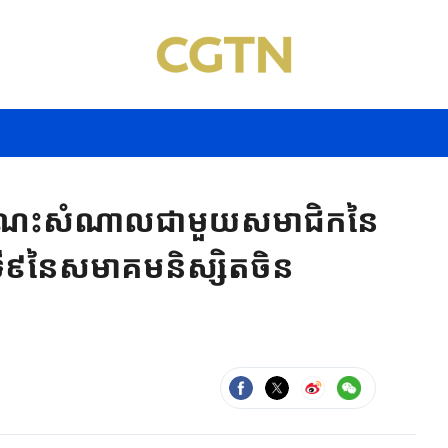
េះសំណាលជាមួយសមាជិកនៃ
លើកទី៩នៃសមាគមនិស្សិតចិន