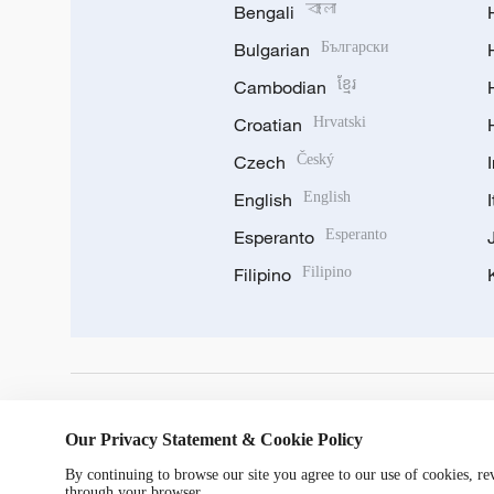
Bengali
বাংলা
Bulgarian
Български
Cambodian
ខ្មែរ
Croatian
Hrvatski
Czech
Český
English
English
Esperanto
Esperanto
Filipino
Filipino
DOWNLOAD OUR APP
Our Privacy Statement & Cookie Policy
By continuing to browse our site you agree to our use of cookies, r
through your browser.