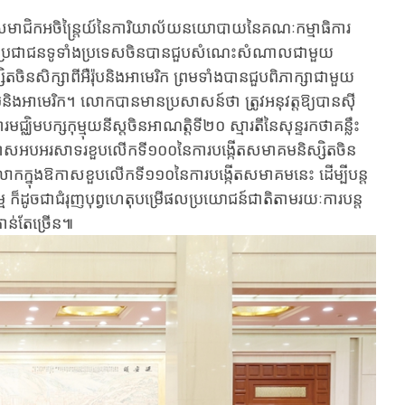
សមាជិក​អចិន្ត្រៃយ៍​នៃ​កា​រិយា​ល័យ​នយោបាយ​នៃគណៈកម្មាធិការ​
​បាយ​ប្រជាជនទូទាំង​ប្រទេស​ចិន​បាន​ជួប​សំណេះ​សំណាល​ជាមួយ
ត​ចិន​សិក្សា​ពី​អឺរ៉ុប​និង​អាមេរិក​ ព្រម​ទាំង​បាន​ជួប​ពិភាក្សា​ជាមួយ​
ុប​និង​អាមេរិក។ លោកបានមានប្រសាសន៍ថា ត្រូវ​អនុវត្តឱ្យបានស៊ី​
្ឈិម​បក្ស​កុម្មុយនីស្ត​ចិន​អាណត្តិ​ទី​២០ ស្មារតី​នៃ​សុន្ទរកថាគន្លឹះ​
កាស​អបអរ​សា​ទរ​ខួប​លើក​ទី១០០នៃការបង្កើតសមាគមនិស្សិត​ចិន​
រ​របស់លោកក្នុងឱកាសខួបលើកទី១១០​នៃការបង្កើតសមាគមនេះ ដើម្បី​ប​ន្ត​
ម ក៏​ដូចជា​ជំរុញ​បុព្វ​ហេតុ​បម្រើ​ផល​ប្រ​យោ​ជ​ន៍​ជាតិ​តាមរយៈការបន្ត​
ន់​តែ​ច្រើន​៕