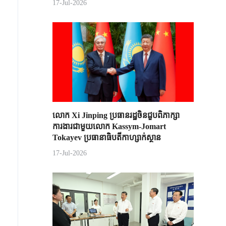
17-Jul-2026
លោក Xi Jinping ប្រធានរដ្ឋចិន​ជួបពិភាក្សា​
ការងារជាមួយ​លោក Kassym-Jomart ​
Tokayev ​ប្រធានាធិបតី​កាហ្សាក់ស្ថាន​
17-Jul-2026