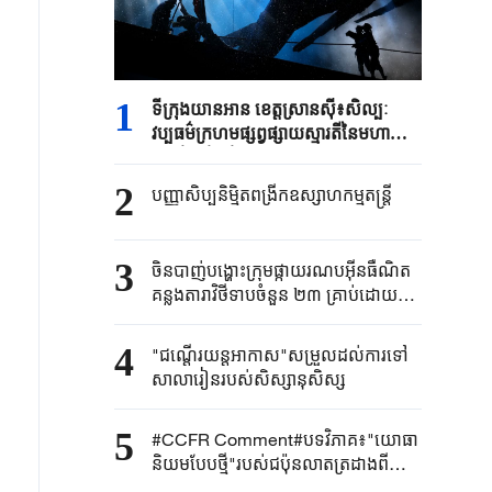
1
ទីក្រុង​យានអាន ​ខេត្តស្រានស៊ី៖​សិល្បៈ
វប្បធម៌ក្រហម​ផ្សព្វផ្សាយស្មារតីនៃ​មហា
ដំណើរ​ថ្មើរជើង​
2
បញ្ញាសិប្បនិម្មិត​ពង្រីក​​ឧស្សាហកម្ម​តន្ត្រី​
3
ចិនបាញ់បង្ហោះ​ក្រុម​ផ្កាយរណប​​អ៊ីនធឺណិត​
គន្លងតារាវិថីទាប​ចំនួន ២៣ គ្រាប់ដោយ​
ជោគជ័យ​
4
"ជណ្តើរយន្ត​អាកាស"​សម្រួលដល់ការទៅ​
សាលារៀន​របស់​សិស្សានុសិស្ស​​
5
#CCFR Comment#បទវិភាគ៖"យោធា
និយមបែបថ្មី"របស់ជប៉ុនលាតត្រដាងពី
ភាពពុតត្បុតរបស់ខ្លួន