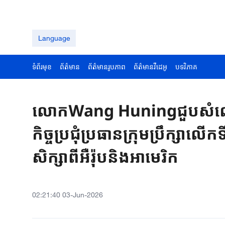
Language
ទំព័រមុខ
ព័ត៌មាន
ព័ត៌មានរូបភាព
ព័ត៌មានវីដេអូ
បទវិភាគ
លោកWang Huningជួបសំណ
កិច្ចប្រជុំប្រធានក្រុមប្រឹក្សា
សិក្សាពីអឺរ៉ុបនិងអាមេរិក
02:21:40 03-Jun-2026