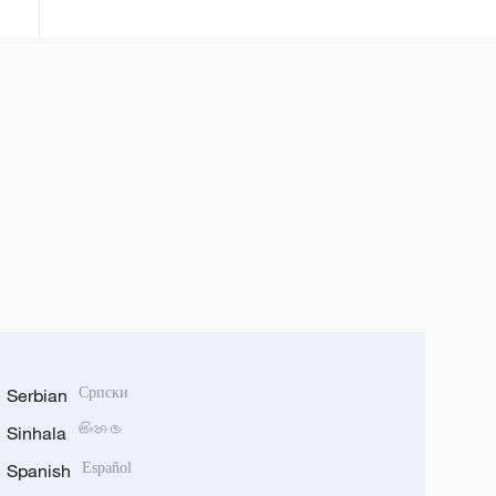
Serbian
Српски
Sinhala
සිංහල
Spanish
Español