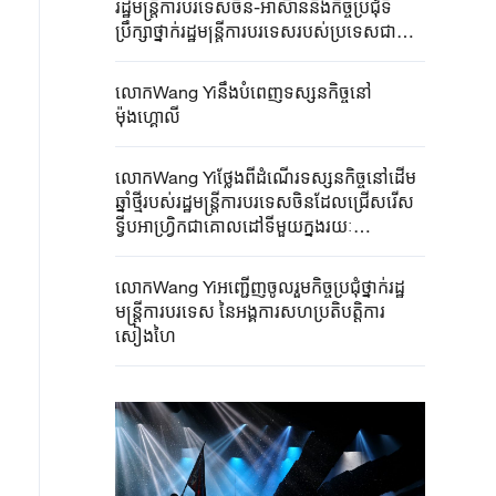
រដ្ឋមន្ត្រីការបរទេសចិន-អាស៊ាននិងកិច្ចប្រជុំទី
ប្រឹក្សាថ្នាក់រដ្ឋមន្ត្រីការបរទេសរបស់ប្រទេសជា
សមាជិកនៃអង្គការសហប្រតិបត្តិការសៀងហៃព្រម
ទាំងបំពេញទស្សនកិច្ចនៅកៀហ្ស៊ីស្ថាន
លោកWang Yiនឹងបំពេញទស្សនកិច្ចនៅ
ម៉ុងហ្គោលី
លោកWang Yiថ្លែងពីដំណើរទស្សនកិច្ចនៅដើម
ឆ្នាំថ្មីរបស់រដ្ឋមន្ត្រីការបរទេសចិនដែលជ្រើសរើស
ទ្វីបអាហ្វ្រិកជាគោលដៅទីមួយក្នុងរយៈ
ពេល៣៦ឆ្នាំជាប់ៗគ្នា
លោកWang Yiអញ្ជើញចូលរួមកិច្ចប្រជុំថ្នាក់រដ្ឋ
មន្ត្រីការបរទេស នៃអង្គការសហប្រតិបត្តិការ
សៀងហៃ