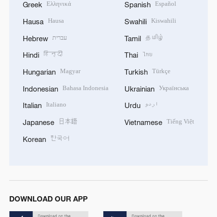
Ελληνικά
Español
Greek
Spanish
Hausa
Kiswahili
Hausa
Swahili
עברית
தமிழ்
Hebrew
Tamil
हिन्दी
ไทย
Hindi
Thai
Magyar
Türkçe
Hungarian
Turkish
Bahasa Indonesia
Українська
Indonesian
Ukrainian
Italiano
اردو
Italian
Urdu
日本語
Tiếng Việt
Japanese
Vietnamese
한국어
Korean
DOWNLOAD OUR APP