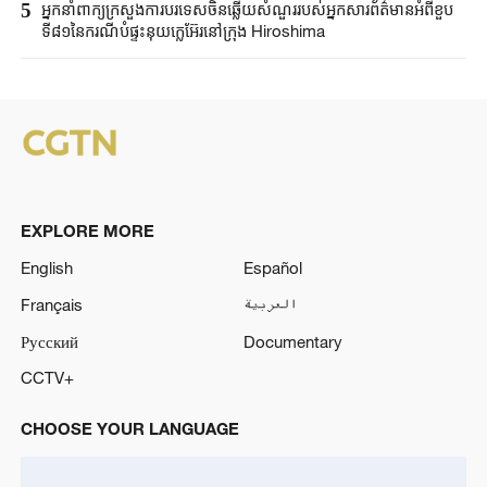
5
អ្នកនាំពាក្យ​ក្រសួងការបរទេស​ចិនឆ្លើយសំណួរ​របស់​អ្នកសារព័ត៌មាន​អំពីខួប​
ទី៨១នៃ​ករណី​បំផ្ទុះនុយក្លេអ៊ែរ​នៅក្រុង ​Hiroshima ​
EXPLORE MORE
English
Español
Français
العربية
Русский
Documentary
CCTV+
CHOOSE YOUR LANGUAGE