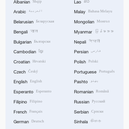
Shqip
ລາວ
Albanian
Lao
العربية
Bahasa Melayu
Arabic
Malay
Беларуская
Монгол
Belarusian
Mongolian
বাংলা
မြန်မာဘာသာ
Bengali
Myanmar
Български
नेपाली
Bulgarian
Nepali
ខ្មែរ
فارسی
Cambodian
Persian
Hrvatski
Polski
Croatian
Polish
Český
Português
Czech
Portuguese
English
پښتو
English
Pashto
Esperanto
Română
Esperanto
Romanian
Filipino
Русский
Filipino
Russian
Français
Српски
French
Serbian
Deutsch
සිංහල
German
Sinhala