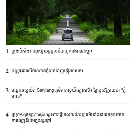
1
ក្រុងប៉េកាំង​៖ មនុស្សយន្ត​ចូលបំពេញ​ការងារនៅសួន​​
2
បណ្ណាគារលើចំណោតភ្នំទាក់ទាញភ្ញៀវទេសចរ
3
មណ្ឌលស្វយ័ត Sanjiang ភូមិភាគស្វយ័តក្វាងស៊ី៖ ព្រៃឫស្ស៊ីក្លាយជា “ភ្នំ
មាស”
4
ស្រុកAnjiខេត្តZhejiang៖ការធ្វើទេសចរណ៍វប្បធម៌នៅជនបទទទួលបាន
ការពេញនិយមក្នុងរដូវក្តៅ