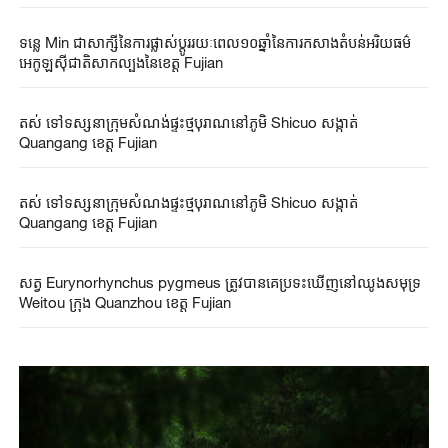
ទន្លេ Min ​ជាសាក្សីនៃ​ការផ្លាស់ប្តូរ​រយៈពេល១០ឆ្នាំនៃ​ការកសាង​តំបន់​​អរិយធម៌​
អេកូឡូស៊ី​ជាតិ​សាកល្បង​នៃខេត្ត Fujian ​
តស់ ទៅទស្សនាក្រុមសំណង់ផ្ទះថ្មបុរាណនៅភូមិ Shicuo សង្កាត់
Quangang ខេត្ត Fujian
តស់ ទៅទស្សនាក្រុមសំណងផ្ទះថ្មបុរាណនៅភូមិ Shicuo សង្កាត់
Quangang ខេត្ត Fujian
សត្វ​ Eurynorhynchus pygmeus ​ត្រូវ​បាន​គេ​ប្រទះ​ឃើញ​នៅ​ឈូងសមុទ្រ
Weitou ក្រុង Quanzhou ខេត្ត Fujian