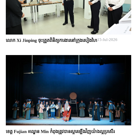
15-Jul-2026
លោក Xi Jinping ចុះត្រួតពិនិត្យការងារនៅក្រុងសៀងហៃ
ខេត្ត Fujian ៖ល្ខោន Min កំពុងត្រូវបានស្តារឡើងវិញយ៉ាងល្អប្រសើរ