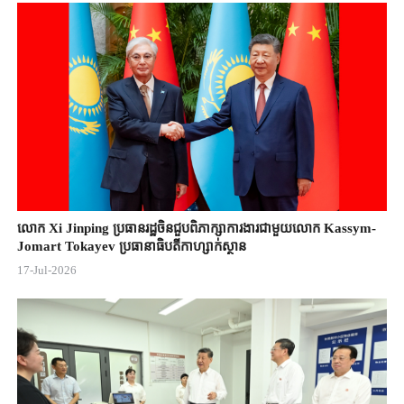
លោក Xi Jinping ប្រធានរដ្ឋចិន​ជួបពិភាក្សា​ការងារជាមួយ​លោក Kassym-
Jomart ​Tokayev ​ប្រធានាធិបតី​កាហ្សាក់ស្ថាន​
17-Jul-2026