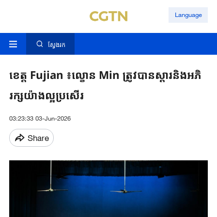
Language
ស្វែងរក
ខេត្ត Fujian ៖ល្ខោន Min ត្រូវបានស្តារនិងអភិ
រក្សយ៉ាងល្អប្រសើរ
03:23:33 03-Jun-2026
Share