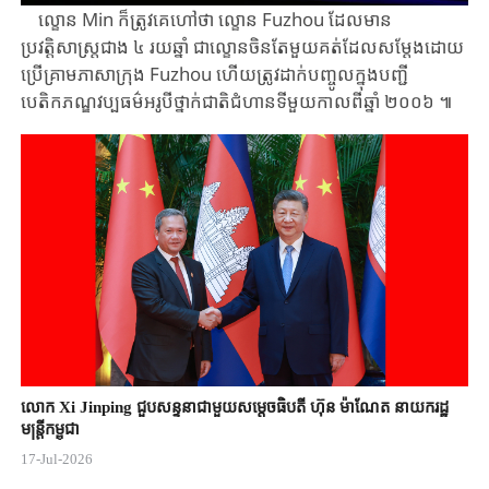
ល្ខោន ​Min ​ក៏ត្រូវគេហៅថា ​ល្ខោន ​Fuzhou ​ដែលមាន
ប្រវត្តិសាស្ត្រជាង ​៤ ​រយឆ្នាំ ​ជា​ល្ខោន​ចិនតែមួយគត់ដែលសម្តែងដោយ
ប្រើគ្រាមភាសាក្រុង ​Fuzhou ​ហើយត្រូវ​ដាក់​បញ្ចូល​ក្នុងបញ្ជី
បេតិកភណ្ឌវប្បធម៌អរូបីថ្នាក់ជាតិ​ជំហាន​ទីមួយ​កាលពី​ឆ្នាំ ​២០០៦ ​៕
លោក Xi Jinping ជួបសន្ទនាជាមួយសម្តេចធិបតី ហ៊ុន ម៉ាណែត នាយករដ្ឋ
មន្ត្រីកម្ពុជា
17-Jul-2026