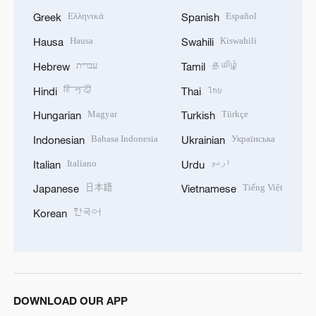
Ελληνικά
Español
Greek
Spanish
Hausa
Kiswahili
Hausa
Swahili
עברית
தமிழ்
Hebrew
Tamil
हिन्दी
ไทย
Hindi
Thai
Magyar
Türkçe
Hungarian
Turkish
Bahasa Indonesia
Українська
Indonesian
Ukrainian
Italiano
اردو
Italian
Urdu
日本語
Tiếng Việt
Japanese
Vietnamese
한국어
Korean
DOWNLOAD OUR APP