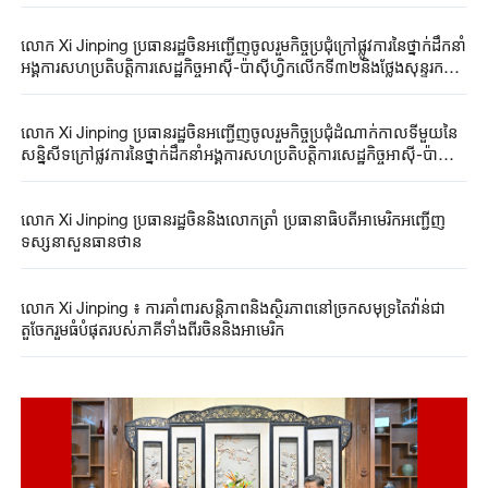
លោក Xi ​Jinping ​ប្រធានរដ្ឋចិន​អញ្ជើញចូលរួម​កិច្ចប្រជុំ​​​ក្រៅ​ផ្លូវការនៃ​ថ្នាក់ដឹកនាំ​
អង្គការ​សហប្រតិបត្តិការ​សេដ្ឋកិច្ច​អាស៊ី-ប៉ាស៊ីហ្វិក​លើកទី៣២​និងថ្លែង​សុន្ទរកថា
គន្លឹះ​
លោក Xi ​Jinping ​ប្រធានរដ្ឋចិន​អញ្ជើញចូលរួម​កិច្ចប្រជុំ​ដំណាក់កាលទីមួយនៃ
សន្និសីទ​ក្រៅ​ផ្លូវការនៃ​ថ្នាក់ដឹកនាំអង្គការសហប្រតិបត្តិការសេដ្ឋកិច្ចអាស៊ី-ប៉ា
ស៊ីហ្វិកលើកទី៣២​
លោក Xi ​Jinping ​ប្រធានរដ្ឋចិន​និងលោកត្រាំ ​ប្រធានាធិបតី​អាមេរិក​​អញ្ជើញ​​​
ទស្សនា​សួនធានថាន​
លោក Xi ​Jinping ​៖ ការគាំពារ​សន្តិភាពនិង​ស្ថិរភាពនៅ​ច្រកសមុទ្រ​តៃវ៉ាន់ជា​
តួចែករួម​ធំបំផុត​របស់​ភាគីទាំងពីរ​ចិននិងអាមេរិក​