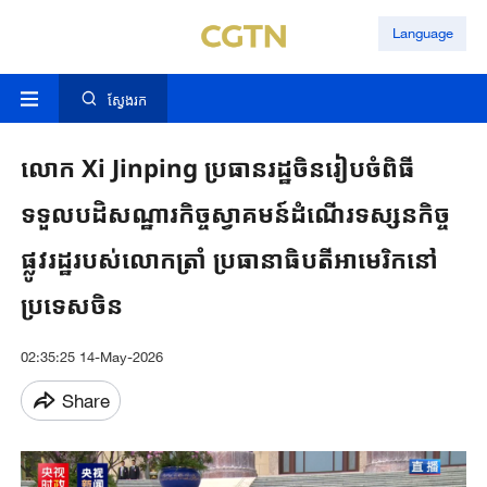
Language
ស្វែងរក
លោក Xi ​Jinping ​ប្រធានរដ្ឋចិន​​រៀបចំពិធី​
ទទួល​បដិសណ្ឋារកិច្ច​ស្វាគមន៍​ដំណើរទស្សនកិច្ច​
ផ្លូវរដ្ឋរបស់​លោកត្រាំ ​ប្រធានាធិបតី​អាមេរិក​​​នៅ
ប្រទេសចិន​
02:35:25 14-May-2026
Share