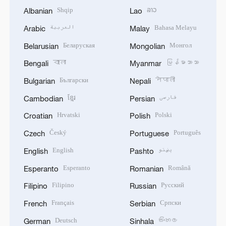
Shqip
ລາວ
Albanian
Lao
العربية
Bahasa Melayu
Arabic
Malay
Беларуская
Монгол
Belarusian
Mongolian
বাংলা
မြန်မာဘာသာ
Bengali
Myanmar
Български
नेपाली
Bulgarian
Nepali
ខ្មែរ
فارسی
Cambodian
Persian
Hrvatski
Polski
Croatian
Polish
Český
Português
Czech
Portuguese
English
پښتو
English
Pashto
Esperanto
Română
Esperanto
Romanian
Filipino
Русский
Filipino
Russian
Français
Српски
French
Serbian
Deutsch
සිංහල
German
Sinhala