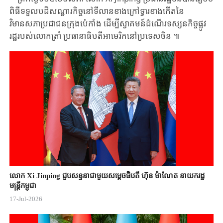
ពិធី​ទទួល​បដិសណ្ឋារកិច្ច​នៅទីលាន​ខាង​ក្រៅទ្វារខាងកើត​នៃ
វិមានសភា​ប្រជាជនក្រុង​ប៉េកាំង ​ដើម្បី​​ស្វាគមន៍​ដំណើរទស្សនកិច្ច​ផ្លូវ
រដ្ឋរបស់​លោកត្រាំ ​ប្រធានាធិបតី​អាមេរិក​​​នៅប្រទេសចិន ៕
លោក Xi Jinping ជួបសន្ទនាជាមួយសម្តេចធិបតី ហ៊ុន ម៉ាណែត នាយករដ្ឋ
មន្ត្រីកម្ពុជា
17-Jul-2026