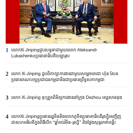
1
លោកXi Jinpingជួបសន្ទនាជាមួយលោក Aleksandr
Lukashenkoប្រធានាធិបតីបេឡារុស
2
លោក Xi Jinping ​ជួបពិភាក្សា​ការងារជាមួយ​សម្តេច​តេជោ ហ៊ុន សែន ​
ប្រធានគណបក្ស​ប្រជាជន​កម្ពុជានិងជា​ប្រធានព្រឹទ្ធសភា​កម្ពុជា​
3
លោក Xi Jinping ចុះត្រួតពិនិត្យការងារនៅក្រុង Dezhou ខេត្តសានតុង
4
លោកXi Jinpingប្រធានរដ្ឋចិននិងលោកភូទីនប្រធានាធិបតីរុស្ស៊ីអញ្ជើញ
ជាសហអធិបតីក្នុងពិធីបើក “ឆ្នាំអប់រំចិន-រុស្ស៊ី” និងថ្លែងសុន្ទរកថាគន្លឹះ