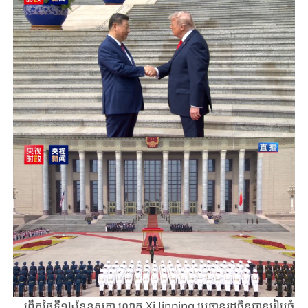
ព្រឹកថ្ងៃទី១៤​ខែឧសភា ​លោក Xi ​Jinping ​ប្រធានរដ្ឋចិន​បាន​រៀបចំ