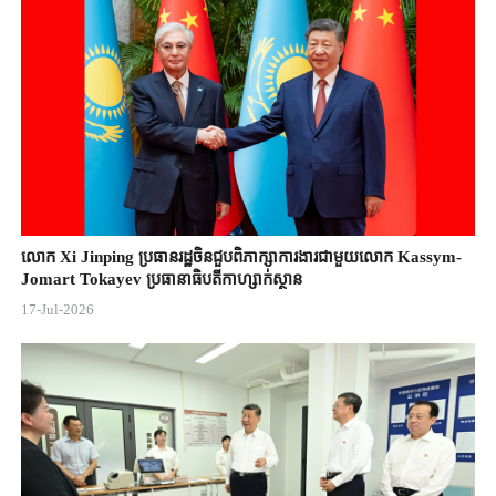
លោក Xi Jinping ប្រធានរដ្ឋចិន​ជួបពិភាក្សា​ការងារជាមួយ​លោក Kassym-
Jomart ​Tokayev ​ប្រធានាធិបតី​កាហ្សាក់ស្ថាន​
17-Jul-2026