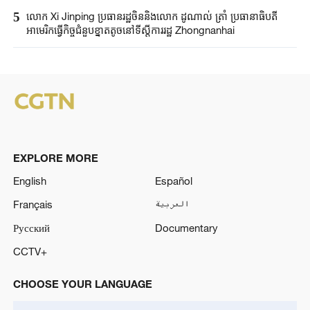
5
លោក Xi Jinping​ ប្រធានរដ្ឋចិន​និងលោក​ ដូណាល់ ត្រាំ ​ប្រធានាធិបតី​
អាមេរិកធ្វើ​កិច្ចជំនួប​ខ្នាតតូច​នៅទីស្តីការរដ្ឋ​ Zhongnanhai ​
EXPLORE MORE
English
Español
Français
العربية
Русский
Documentary
CCTV+
CHOOSE YOUR LANGUAGE