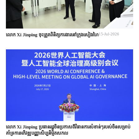
15-Jul-2026
លោក Xi Jinping ចុះត្រួតពិនិត្យការងារនៅក្រុងសៀងហៃ
លោក Xi ​Jinping ​ប្រធានរដ្ឋចិន​ប្រកាសពី​វិធានការ​សំខាន់ៗ​របស់ចិន​សម្រាប់
គាំទ្រ​ការអភិវឌ្ឍ​បញ្ញាសិប្បនិមិ្មត​សកល​