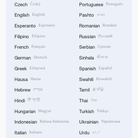
Český
Português
Czech
Portuguese
English
پښتو
English
Pashto
Esperanto
Română
Esperanto
Romanian
Filipino
Русский
Filipino
Russian
Français
Српски
French
Serbian
Deutsch
සිංහල
German
Sinhala
Ελληνικά
Español
Greek
Spanish
Hausa
Kiswahili
Hausa
Swahili
עברית
தமிழ்
Hebrew
Tamil
हिन्दी
ไทย
Hindi
Thai
Magyar
Türkçe
Hungarian
Turkish
Bahasa Indonesia
Українська
Indonesian
Ukrainian
Italiano
اردو
Italian
Urdu