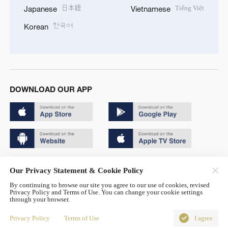
日本語
Tiếng Việt
Japanese
Vietnamese
한국어
Korean
DOWNLOAD OUR APP
Copyright © 2024 CGTN.
Our Privacy Statement & Cookie Policy
京ICP备20000184号
By continuing to browse our site you agree to our use of cookies, revised
Privacy Policy and Terms of Use. You can change your cookie settings
京公网安备 11010502050052号
through your browser.
Disinformation report hotline: 010-85061466
Privacy Policy
Terms of Use
I agree