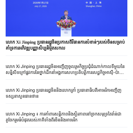
លោក Xi ​Jinping ​ប្រធានរដ្ឋចិន​ប្រកាសពី​វិធានការ​សំខាន់ៗ​របស់ចិន​សម្រាប់
គាំទ្រ​ការអភិវឌ្ឍ​បញ្ញាសិប្បនិមិ្មត​សកល​
លោក Xi ​Jinping ​ប្រធានរដ្ឋចិន​អញ្ជើញចូលរួម​កិច្ចប្រជុំ​ដំណាក់កាលទីមួយនៃ
សន្និសីទ​ក្រៅ​ផ្លូវការនៃ​ថ្នាក់ដឹកនាំអង្គការសហប្រតិបត្តិការសេដ្ឋកិច្ចអាស៊ី-ប៉ា
ស៊ីហ្វិកលើកទី៣២​
លោក Xi ​Jinping ​ប្រធានរដ្ឋចិន​និងលោកត្រាំ ​ប្រធានាធិបតី​អាមេរិក​​អញ្ជើញ​​​
ទស្សនា​សួនធានថាន​
លោក Xi ​Jinping ​៖ ការគាំពារ​សន្តិភាពនិង​ស្ថិរភាពនៅ​ច្រកសមុទ្រ​តៃវ៉ាន់ជា​
តួចែករួម​ធំបំផុត​របស់​ភាគីទាំងពីរ​ចិននិងអាមេរិក​