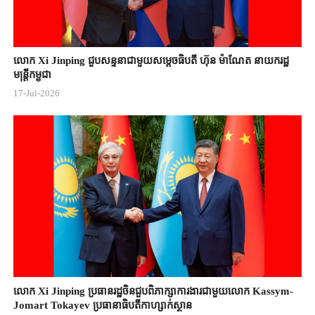
លោក Xi Jinping ជួបសន្ទនាជាមួយសម្តេចធិបតី ហ៊ុន ម៉ាណែត នាយករដ្ឋ
មន្ត្រីកម្ពុជា
17-Jul-2026
លោក Xi Jinping ប្រធានរដ្ឋចិន​ជួបពិភាក្សា​ការងារជាមួយ​លោក Kassym-
Jomart ​Tokayev ​ប្រធានាធិបតី​កាហ្សាក់ស្ថាន​