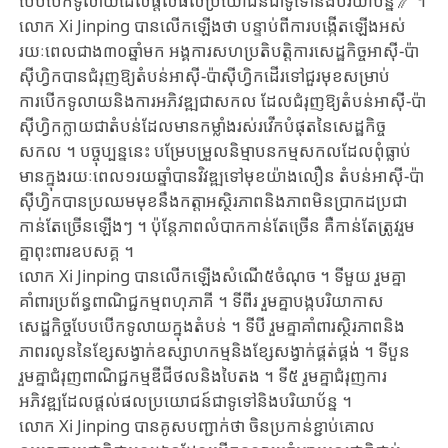
បែប​បើកទូលាយ​ដែលផ្តល់​ផលប្រយោជន៍​ជាទូទៅនិង​បរិយាប័ន្ន》 ។
លោក Xi ​Jinping ​បាន​លើកឡើងថា ​​បន្ទាប់ពី​ការបង្កើតឡើង​អស់​
រយៈពេល​ជាង​៣០ឆ្នាំ​មក ​​អង្គការ​សហប្រតិបត្តិការ​សេដ្ឋកិច្ច​អាស៊ី​-ប៉ា
ស៊ីហ្វិក​បាន​ជំរុញឱ្យ​តំបន់​អាស៊ី​-ប៉ាស៊ីហ្វិក​ដើរ​ទៅជួរមុខ​សម្រាប់​
ការបើកទូលាយ​និង​ការអភិវឌ្ឍ​ជាសកល ​ដែលជំរុញឱ្យ​តំបន់​អាស៊ី​-ប៉ា
ស៊ីហ្វិក​ក្លាយជា​តំបន់​ដែលមាន​កម្លាំងរស់រវើក​បំផុតនៃសេដ្ឋកិច្ច​
សកល ។ ​បច្ចុប្បន្ននេះ ​បម្រែបម្រួល​និម្មាបនកម្ម​សកលដែល​ពុំធ្លាប់
មាន​ក្នុងរយៈពេល​១រយឆ្នាំ​បាន​វិវឌ្ឍទៅមុខ​យ៉ាង​លឿន​ ​តំបន់​អាស៊ី​-ប៉ា
ស៊ីហ្វិក​បាន​ប្រឈមមុខ​នឹងកត្តា​អស្ថិរភាព​និង​ភាពមិន​ប្រាកដប្រជា​
កាន់តែ​ច្រើនឡើងៗ ​។ ​ប៉ុន្តែ​ភាព​លំបាក​កាន់តែច្រើន​ ​គឺកាន់តែ​ត្រូវរួម
គ្នា​ពុះពារ​ឧបសគ្គ ។
លោក Xi ​Jinping ​បាន​លើកឡើង​សំណើ៥​ចំណុច ។ ​ទីមួយ​ រួមគ្នា​
គាំពារ​ប្រព័ន្ធ​ពាណិជ្ជកម្ម​ពហុភាគី ​។ ទីពីរ ​រួមគ្នា​បង្កបរិយាកាស​
សេដ្ឋកិច្ច​បែប​បើកទូលាយ​ក្នុងតំបន់​ ​។ ទីបី ​រួមគ្នា​គាំពារស្ថិរភាព​និង
ភាពរលូន​នៃខ្សែសង្វាក់​ឧស្សាហកម្មនិង​ខ្សែសង្វាក់​ផ្គត់ផ្គង់ ។ ​ទីបួន ​
រួមគ្នា​ជំរុញ​ពាណិជ្ជកម្ម​ឌីជីថល​និងបៃតង​​ ។ ទី៥​ រួមគ្នា​ជំរុញ​ការ
អភិវឌ្ឍ​ដែលផ្តល់​ផលប្រយោជន៍​ជាទូទៅនិង​បរិយាប័ន្ន ។
លោក Xi ​Jinping ​បាន​គូសបញ្ជាក់ថា ​ចិនប្រកាន់ខ្ជាប់​គោល