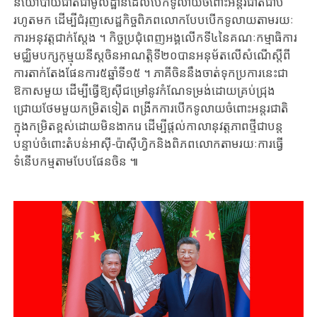
នយោបាយ​ជាតិជាមូលដ្ឋាន​ដែល​បើកទូលាយ​ចំពោះ​អន្តរជាតិ​ជាប់​
រហូតមក ​ដើម្បីជំរុញ​សេដ្ឋកិច្ច​ពិភពលោក​បែប​បើក​ទូលាយ​តាមរយៈ​
ការអនុវត្ត​ជាក់ស្តែង ​។ កិច្ចប្រជុំ​ពេញអង្គ​លើកទី៤នៃ​គណៈកម្មាធិការ​
មជ្ឈិមបក្ស​កុម្មុយនីស្តចិន​អាណត្តិទី២០​បានអនុម័ត​លើសំណើស្តីពី​
ការតាក់តែង​ផែនការ៥​ឆ្នាំទី១៥ ​។ ភាគីចិន​នឹង​ចាត់ទុក​ប្រការនេះ​ជា
ឱកាស​មួយ ​ដើម្បីធ្វើឱ្យ​ស៊ីជម្រៅនូវ​កំណែទម្រង់​ដោយគ្រប់​ជ្រុង
ជ្រោយ​ថែមមួយ​កម្រិតទៀត ​ពង្រីក​ការបើកទូលាយ​ចំពោះ​អន្តរជាតិ​
ក្នុង​កម្រិតខ្ពស់​ដោយ​មិនងាករេ ​ដើម្បីផ្តល់​កាលានុវត្តភាពថ្មី​ជាបន្ត
បន្ទាប់​ចំពោះ​តំបន់​អាស៊ី​-ប៉ាស៊ីហ្វិក​និង​ពិភពលោក​តាមរយៈ​ការធ្វើ​
ទំនើបកម្ម​តាមបែប​ផែនចិន ៕