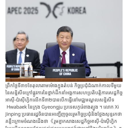
ព្រឹកថ្ងៃទី៣១​ខែតុលា​តាមម៉ោង​ក្នុងតំបន់ ​កិច្ចប្រជុំ​ដំណាក់កាល​ទីមួយ
នៃ​សន្និសីទក្រៅ​ផ្លូវការនៃ​ថ្នាក់ដឹកនាំអង្គការ​សហប្រតិបត្តិការ​សេដ្ឋកិច្ច
អាស៊ី​-ប៉ាស៊ីហ្វិក​លើកទី៣២​បានបើក​ធ្វើនៅ​មជ្ឈមណ្ឌល​សន្និសីទ​
Hwabaek ​នៃក្រុង ​Gyeongju ​ប្រទេស​កូរ៉េខាងត្បូង​ ។ ​លោក ​Xi ​
Jinping ​ប្រធានរដ្ឋចិន​បាន​អញ្ជើញ​ចូលរួម​កិច្ចប្រជុំ​​និងថ្លែង​សុន្ទរកថា​
គន្លឹះក្រោម​ចំណង​ជើងថា ​《រួមគ្នាកសាង​សេដ្ឋកិច្ច​អាស៊ី​-ប៉ាស៊ីហ្វិក​​