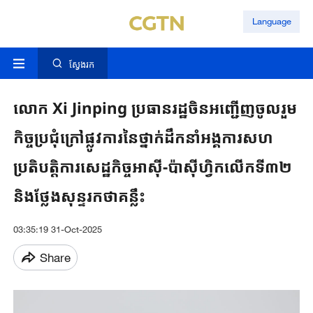
Language
ស្វែងរក
លោក Xi ​Jinping ​ប្រធានរដ្ឋចិន​អញ្ជើញចូលរួម​
កិច្ចប្រជុំ​​​ក្រៅ​ផ្លូវការនៃ​ថ្នាក់ដឹកនាំ​អង្គការ​សហ
ប្រតិបត្តិការ​សេដ្ឋកិច្ច​អាស៊ី-ប៉ាស៊ីហ្វិក​លើកទី៣២​
និងថ្លែង​សុន្ទរកថាគន្លឹះ​
03:35:19 31-Oct-2025
Share