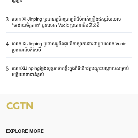
រដ្ឋឡាវ
3
លោក Xi Jinping ប្រធានរដ្ឋចិនប្រារព្ធពិធីបំពាក់​គ្រឿង​ឥស្សរិយយស
"មេដាយមិត្តភាព" ជូនលោក Vucic ប្រធានាធិបតីស៊ែប៊ី
4
លោក Xi Jinping ប្រធានរដ្ឋចិនជួបពិភាក្សាការងារជាមួយលោក Vucic
ប្រធានាធិបតីស៊ែប៊ី
5
លោកXiJinpingថ្លែងសុន្ទរកថាគន្លឹះក្នុងពិធីបើកវគ្គបណ្តុះបណ្តាលសម្រាប់
មន្ត្រីយោធាជាន់ខ្ពស់
EXPLORE MORE