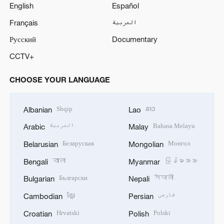
English
Español
Français
العربية
Русский
Documentary
CCTV+
CHOOSE YOUR LANGUAGE
Shqip
ລາວ
Albanian
Lao
العربية
Bahasa Melayu
Arabic
Malay
Беларуская
Монгол
Belarusian
Mongolian
বাংলা
မြန်မာဘာသာ
Bengali
Myanmar
Български
नेपाली
Bulgarian
Nepali
ខ្មែរ
فارسی
Cambodian
Persian
Hrvatski
Polski
Croatian
Polish