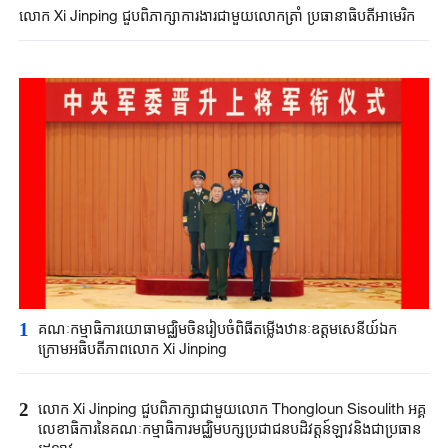
លោក Xi ​Jinping ​ជួបពិភាក្សា​ការងារ​ជាមួយ​លោកត្រាំ ​ប្រធានាធិបតី​អាមេរិក​​
1
គណៈកម្មាធិការយោធាមជ្ឈិម​ចិន​រៀបចំ​ពិធី​តម្លើងឋានៈឧត្តមសេនីយ៍ឯក
ក្រោម​អធិបតី​ភាព​លោក​ Xi Jinping
2
លោក Xi Jinping ជួបពិភាក្សាជាមួយលោក Thongloun Sisoulith អគ្គ
លេខាធិការនៃគណៈកម្មាធិការមជ្ឈិមបក្សប្រជាជនបដិវត្តន៍ឡាវនិងជាប្រធាន