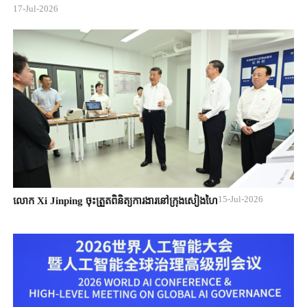
17-Jul-2026
15-Jul-2026
លោក Xi Jinping ចុះត្រួតពិនិត្យការងារនៅក្រុងសៀងហៃ