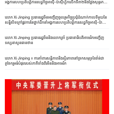
អង្គការ​សហប្រតិបត្តិការ​សេដ្ឋកិច្ច​អាស៊ី-ប៉ាស៊ីហ្វិក​លើកទី៣២​និងថ្លែង​សុន្ទរកថា
គន្លឹះ​
លោក Xi ​Jinping ​ប្រធានរដ្ឋចិន​អញ្ជើញចូលរួម​កិច្ចប្រជុំ​ដំណាក់កាលទីមួយនៃ
សន្និសីទ​ក្រៅ​ផ្លូវការនៃ​ថ្នាក់ដឹកនាំអង្គការសហប្រតិបត្តិការសេដ្ឋកិច្ចអាស៊ី-ប៉ា
ស៊ីហ្វិកលើកទី៣២​
លោក Xi ​Jinping ​ប្រធានរដ្ឋចិន​និងលោកត្រាំ ​ប្រធានាធិបតី​អាមេរិក​​អញ្ជើញ​​​
ទស្សនា​សួនធានថាន​
លោក Xi ​Jinping ​៖ ការគាំពារ​សន្តិភាពនិង​ស្ថិរភាពនៅ​ច្រកសមុទ្រ​តៃវ៉ាន់ជា​
តួចែករួម​ធំបំផុត​របស់​ភាគីទាំងពីរ​ចិននិងអាមេរិក​