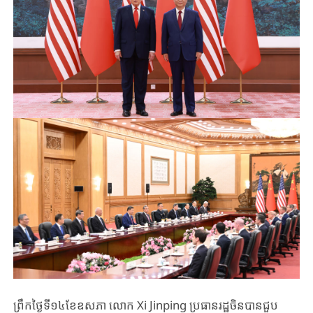
ព្រឹកថ្ងៃទី១៤​ខែឧសភា ​លោក Xi ​Jinping ​ប្រធានរដ្ឋចិន​បាន​ជួប