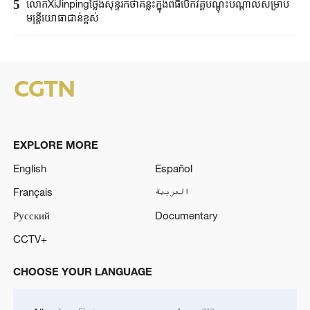
5
លោកXiJinpingថ្លែងសុន្ទរកថាគន្លឹះក្នុងពិធីបើកវគ្គបណ្តុះបណ្តាលសម្រាប់
មន្ត្រីយោធាជាន់ខ្ពស់
EXPLORE MORE
English
Español
Français
العربية
Русский
Documentary
CCTV+
CHOOSE YOUR LANGUAGE