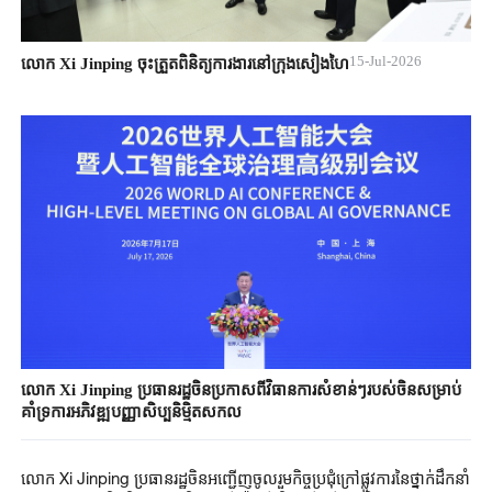
15-Jul-2026
លោក Xi Jinping ចុះត្រួតពិនិត្យការងារនៅក្រុងសៀងហៃ
លោក Xi ​Jinping ​ប្រធានរដ្ឋចិន​ប្រកាសពី​វិធានការ​សំខាន់ៗ​របស់ចិន​សម្រាប់
គាំទ្រ​ការអភិវឌ្ឍ​បញ្ញាសិប្បនិមិ្មត​សកល​
លោក Xi ​Jinping ​ប្រធានរដ្ឋចិន​អញ្ជើញចូលរួម​កិច្ចប្រជុំ​​​ក្រៅ​ផ្លូវការនៃ​ថ្នាក់ដឹកនាំ​