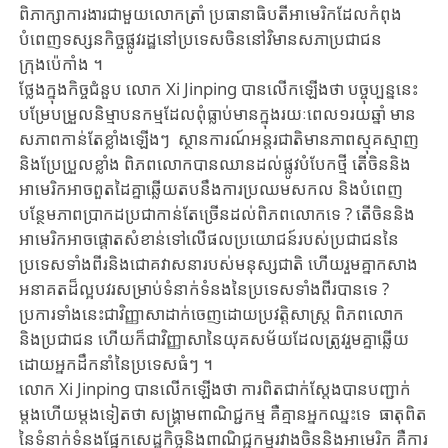
ពិភាក្សា​ការងារ​ជាមួយ​លោកត្រាំ ​ប្រធានាធិបតី​អាមេរិក​ដែល​កំពុង​
បំពេញទស្សនកិច្ច​ផ្លូវរដ្ឋ​នៅប្រទេសចិន​នៅវិមាន​សភា​ប្រជាជន​
ក្រុងប៉េកាំង ។
ថ្លែង​ក្នុ​ង​កិច្ច​ជំនួប លោក Xi Jinping បាន​លើក​ឡើង​ថា បច្ចុប្បន្ន​នេះ
បម្រែបម្រួល​និម្មាបនកម្មដែល​ពុំធ្លាប់មានក្នុង​រយៈពេល​១រយឆ្នាំ មាន​
សភាពកាន់តែ​ខ្លាំងឡើងៗ​ ស្ថានការណ៍​អន្តរជាតិមាន​ភាពស្មុគស្មាញ
និង​ប្រែប្រួលខ្លាំង​ ពិភពលោក​បាន​ឈាន​ដល់​ផ្លូវបំបែក​ថ្មី តើ​ចិននិង​
អាមេរិក​អាច​ពួតដៃគ្នា​ឆ្លើយ​តប​នឹង​ការប្រឈម​​សកល​ និង​បំពេញ
បន្ថែម​ភាពប្រាកដប្រជា​កាន់​តែ​ច្រើន​ដល់​ពិភពលោក​ទេ ? តើចិននិង​
អាមេរិក​អាច​ផ្តោតសំខាន់​ទៅលើ​ផល​ប្រយោជន៍​របស់​ប្រជាជន​នៃ​
ប្រទេសទាំងពីរនិង​ជោគវាសនា​របស់​មនុស្សជាតិ​ ហើយ​រួម​គ្នាកសាង​​
អនាគត​ដ៏ល្អបវរសម្រាប់​​ទំនាក់ទំនង​នៃ​ប្រទេស​ទាំង​ពីរ​បាន​ទេ ?
ប្រការ​ទាំង​នេះ​ជា​វិញ្ញាសាដាក់​ចេញដោយ​​​ប្រវត្តិសាស្ត្រ​ ​ពិភពលោក
និងប្រជាជន​ ហើយ​ក៏ជា​​វិញ្ញាសានៃយុគសម័យ​ដែល​ត្រូវរួម​គ្នា​ឆ្លើយ​
ដោយ​​អ្នក​ដឹក​នាំនៃ​ប្រទេស​ធំ​ៗ ។
លោក Xi Jinping បានលើកឡើងថា ការ​ពិត​ជាក់ស្តែង​បាន​បញ្ជាក់​
ម្តង​ហើយ​ម្ត​ងទៀត​ថា សង្គ្រាមពាណិជ្ជកម្ម គឺគ្មានអ្នកឈ្នះទេ ធាតុពិត​
នៃទំនាក់ទំនង​ផ្នែក​សេដ្ឋកិច្ច​និង​ពាណិជ្ជកម្ម​រវាង​ចិននិង​អាមេរិក​ គឺការ​​