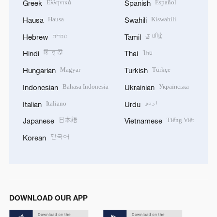
Ελληνικά
Español
Greek
Spanish
Hausa
Kiswahili
Hausa
Swahili
עברית
தமிழ்
Hebrew
Tamil
हिन्दी
ไทย
Hindi
Thai
Magyar
Türkçe
Hungarian
Turkish
Bahasa Indonesia
Українська
Indonesian
Ukrainian
Italiano
اردو
Italian
Urdu
日本語
Tiếng Việt
Japanese
Vietnamese
한국어
Korean
DOWNLOAD OUR APP