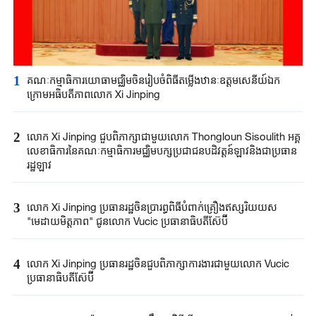
1
គណៈកម្មាធិការយោធាមជ្ឈិម​ចិន​រៀបចំ​ពិធី​តម្លើងឋានៈឧត្តមសេនីយ៍ឯក
ក្រោម​អធិបតី​ភាព​លោក​ Xi Jinping
2
លោក Xi Jinping ជួបពិភាក្សាជាមួយលោក Thongloun Sisoulith អគ្គ
លេខាធិការនៃគណៈកម្មាធិការមជ្ឈិមបក្សប្រជាជនបដិវត្តន៍ឡាវនិងជាប្រធាន
រដ្ឋឡាវ
3
លោក Xi Jinping ប្រធានរដ្ឋចិនប្រារព្ធពិធីបំពាក់​គ្រឿង​ឥស្សរិយយស
"មេដាយមិត្តភាព" ជូនលោក Vucic ប្រធានាធិបតីស៊ែប៊ី
4
លោក Xi Jinping ប្រធានរដ្ឋចិនជួបពិភាក្សាការងារជាមួយលោក Vucic
ប្រធានាធិបតីស៊ែប៊ី