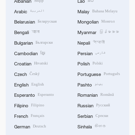
Shqip
ລາວ
Albanian
Lao
العربية
Bahasa Melayu
Arabic
Malay
Беларуская
Монгол
Belarusian
Mongolian
বাংলা
မြန်မာဘာသာ
Bengali
Myanmar
Български
नेपाली
Bulgarian
Nepali
ខ្មែរ
فارسی
Cambodian
Persian
Hrvatski
Polski
Croatian
Polish
Český
Português
Czech
Portuguese
English
پښتو
English
Pashto
Esperanto
Română
Esperanto
Romanian
Filipino
Русский
Filipino
Russian
Français
Српски
French
Serbian
Deutsch
සිංහල
German
Sinhala