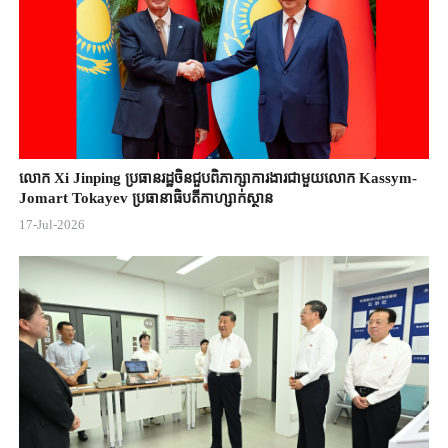
លោក Xi Jinping ប្រធានរដ្ឋចិន​ជួបពិភាក្សា​ការងារជាមួយ​លោក Kassym-
Jomart ​Tokayev ​ប្រធានាធិបតី​កាហ្សាក់ស្ថាន​
17-Jul-2026