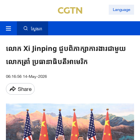
Language
ស្វែងរក
លោក Xi ​Jinping ​ជួបពិភាក្សា​ការងារ​ជាមួយ​
លោកត្រាំ ​ប្រធានាធិបតី​អាមេរិក​​
06:16:56 14-May-2026
Share