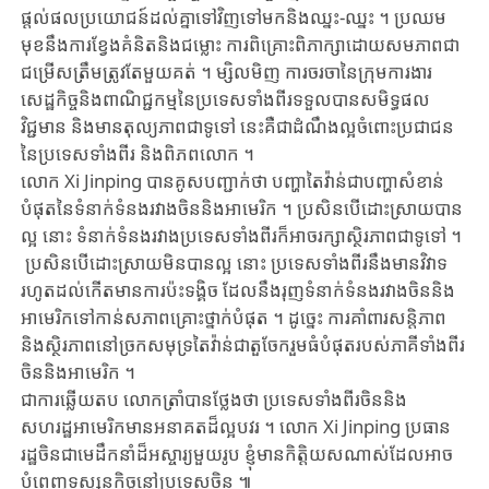
ផ្តល់​ផល​ប្រយោជន៍​ដល់​គ្នា​ទៅវិញទៅមក​និង​ឈ្នះ-ឈ្នះ​ ។ ប្រឈម​
មុខ​នឹង​ការ​ខ្វែង​គំនិត​និង​ជម្លោះ​ ការ​ពិគ្រោះពិភាក្សា​ដោ​យ​សមភាព​ជា​
ជម្រើស​ត្រឹមត្រូវ​តែ​មួយ​គត់ ។ ម្សិលមិញ ការចរចា​នៃ​ក្រុម​ការងារ​
សេដ្ឋកិច្ច​និង​ពាណិជ្ជកម្មនៃ​ប្រទេស​ទាំង​ពីរទទួល​​បាន​សមិទ្ធផល
វិជ្ជមាន ​និង​មាន​តុល្យភាពជា​ទូទៅ នេះគឺជា​​ដំណឹង​ល្អ​ចំពោះ​​ប្រជាជន​
នៃ​ប្រទេសទាំង​ពីរ និង​ពិភពលោក ។
លោក Xi ​Jinping ​បានគូសបញ្ជាក់ថា ​បញ្ហាតៃវ៉ាន់ជា​បញ្ហាសំខាន់​
បំផុតនៃ​ទំនាក់ទំនង​រវាងចិន​និងអាមេរិក ​។ ប្រសិនបើ​ដោះស្រាយ​បាន
ល្អ នោះ​ ទំនាក់ទំនង​រវាងប្រទេស​ទាំងពីរ​ក៏អាចរក្សាស្ថិរភាព​ជាទូទៅ ។​
ប្រសិនបើ​ដោះស្រាយមិនបានល្អ​ នោះ​ ប្រទេសទាំងពីរ​នឹងមានវិវាទ​
រហូតដល់​កើតមាន​ការប៉ះទង្គិច ​ដែលនឹងរុញ​ទំនាក់ទំនង​រវាងចិន​និង
អាមេរិក​ទៅកាន់​សភាពគ្រោះថ្នាក់​បំផុត​ ។ ដូច្នេះ ​ការគាំពារសន្តិភាព​
និងស្ថិរភាពនៅ​ច្រកសមុទ្រតៃ​វ៉ាន់ជា​តួចែក​រួមធំបំផុត​របស់​ភាគីទាំងពីរ​
ចិននិងអាមេរិក ។
ជាការឆ្លើយតប ​លោកត្រាំបាន​ថ្លែងថា ​ប្រទេសទាំងពីរ​ចិននិង​
សហរដ្ឋអាមេរិក​មានអនាគត​ដ៏ល្អបវរ ។ ​លោក​ Xi ​Jinping ​ប្រធាន
រដ្ឋចិនជា​មេដឹកនាំដ៏​អស្ចារ្យ​មួយរូប​ ខ្ញុំមានកិត្តិយស​ណាស់ដែល​អាច​
បំពេញ​ទស្សនកិច្ចនៅ​ប្រទេសចិន ៕