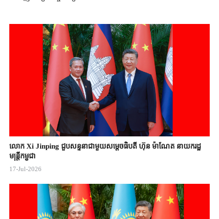
លោក Xi Jinping ជួបសន្ទនាជាមួយសម្តេចធិបតី ហ៊ុន ម៉ាណែត នាយករដ្ឋ
មន្ត្រីកម្ពុជា
17-Jul-2026