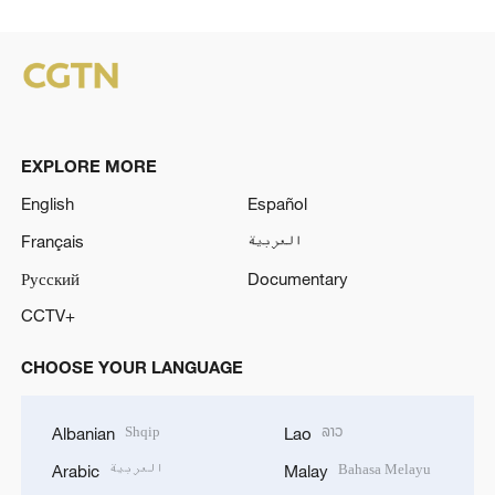
EXPLORE MORE
English
Español
Français
العربية
Русский
Documentary
CCTV+
CHOOSE YOUR LANGUAGE
Shqip
ລາວ
Albanian
Lao
العربية
Bahasa Melayu
Arabic
Malay