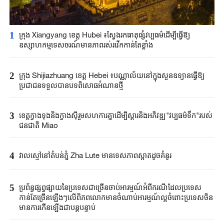
1
ក្រុង Xiangyang ខេត្ត Hubei ៖ស្វែងរកធាតុផ្សំវប្បធម៌ដើម្បីធ្វើឱ្យ
ឧស្សាហកម្មទេសចរណ៍មានភាពរស់រវើកកាន់តែខ្លាំង
2
ក្រុង Shijiazhuang ខេត្ត Hebei ៖បណ្ណាល័យនៅក្នុងសួនឧទ្យានធ្វើឱ្យ
ប្រជាជនទទួលបានបទពិសោធអំណានថ្មី
3
ខេត្តក្វាងទុងនិងក្វាងស៊ីរួមសហការគ្នាដើម្បីស្តារនិងអភិវឌ្ឍ"វប្បធម៌ទឹក"របស់
ជនជាតិ Miao
4
វាលស្មៅនៅតំបន់ភ្នំ Zha Lute មានទេសភាពស្អាតដូចគំនូរ
5
ប្រព័ន្ធផ្សព្វផ្សាយនៃប្រទេសជាច្រើនចាប់អារម្មណ៍អំពីករណីដែលប្រទេស
កាន់តែច្រើនឡើងៗលើពិភពលោកមានចំណាប់អារម្មណ៍ល្អចំពោះប្រទេសចិន
មានការកើនឡើងជាបន្តបន្ទាប់