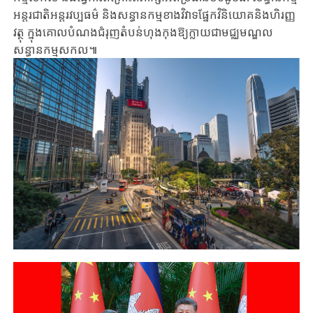
អន្តរជាតិអន្តរវប្បធម៌ និងសន្ធានកម្មខាងវិវាទផ្នែកវិនិយោគនិងហិរញ្ញ
វត្ថុ ក្នុងគោលបំណងជំរុញតំបន់ហុងកុងឱ្យក្លាយជាមជ្ឈមណ្ឌល
សន្ធានកម្មសកល៕