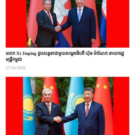
លោក Xi Jinping ជួបសន្ទនាជាមួយសម្តេចធិបតី ហ៊ុន ម៉ាណែត នាយករដ្ឋ
មន្ត្រីកម្ពុជា
17-Jul-2026