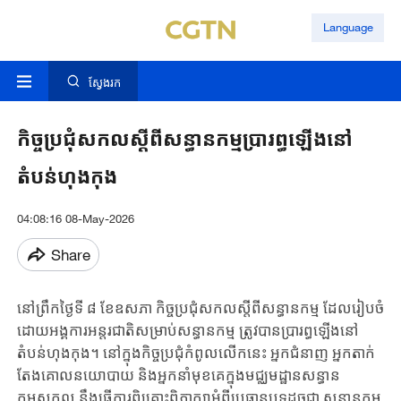
Language
ស្វែងរក
កិច្ចប្រជុំសកលស្តីពីសន្ធានកម្មប្រារព្ធឡើងនៅ
តំបន់ហុងកុង
04:08:16 08-May-2026
Share
នៅព្រឹកថ្ងៃទី ៨ ខែឧសភា កិច្ចប្រជុំសកលស្តីពីសន្ធានកម្ម ដែលរៀបចំ
ដោយអង្គការអន្តរជាតិសម្រាប់សន្ធានកម្ម ត្រូវបានប្រារព្ធឡើងនៅ
តំបន់ហុងកុង។ នៅក្នុងកិច្ចប្រជុំកំពូលលើកនេះ អ្នកជំនាញ អ្នកតាក់
តែងគោលនយោបាយ និងអ្នកនាំមុខគេក្នុងមជ្ឈមដ្ឋានសន្ធាន
កម្មសកល នឹងធ្វើការពិគ្រោះពិភាក្សាអំពីប្រធានបទដូចជា សន្ធានកម្ម