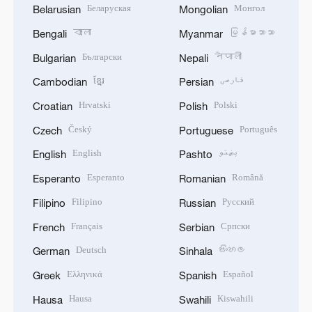
Беларуская
Монгол
Belarusian
Mongolian
বাংলা
မြန်မာဘာသာ
Bengali
Myanmar
Български
नेपाली
Bulgarian
Nepali
ខ្មែរ
فارسی
Cambodian
Persian
Hrvatski
Polski
Croatian
Polish
Český
Português
Czech
Portuguese
English
پښتو
English
Pashto
Esperanto
Română
Esperanto
Romanian
Filipino
Русский
Filipino
Russian
Français
Српски
French
Serbian
Deutsch
සිංහල
German
Sinhala
Ελληνικά
Español
Greek
Spanish
Hausa
Kiswahili
Hausa
Swahili