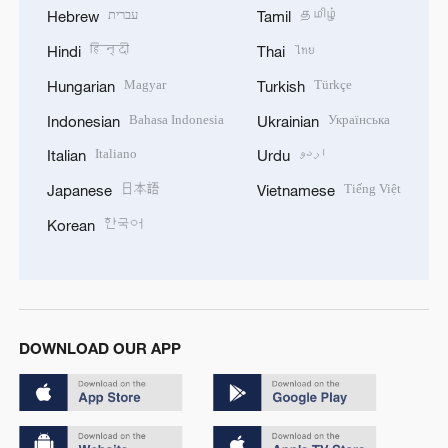
עברית
தமிழ்
Hebrew
Tamil
हिन्दी
ไทย
Hindi
Thai
Magyar
Türkçe
Hungarian
Turkish
Bahasa Indonesia
Українська
Indonesian
Ukrainian
Italiano
اردو
Italian
Urdu
日本語
Tiếng Việt
Japanese
Vietnamese
한국어
Korean
DOWNLOAD OUR APP