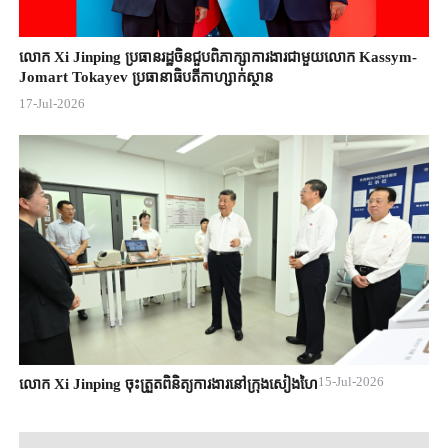
លោក Xi Jinping ប្រធានរដ្ឋចិន​ជួបពិភាក្សា​ការងារជាមួយ​លោក Kassym-
Jomart ​Tokayev ​ប្រធានាធិបតី​កាហ្សាក់ស្ថាន​
17-Jul-2026
15-Jul-2026
លោក Xi Jinping ចុះត្រួតពិនិត្យការងារនៅក្រុងសៀងហៃ