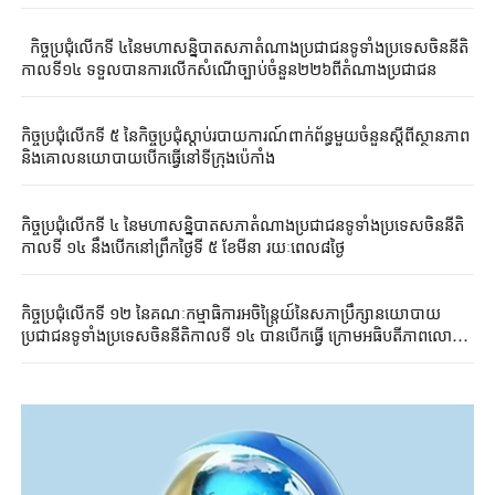
កិច្ចប្រជុំលើកទី ៤នៃមហាសន្និបាតសភាតំណាងប្រជាជនទូទាំងប្រទេសចិននីតិ
កាលទី១៤ ទទួលបានការលើកសំណើច្បាប់ចំនួន២២៦ពីតំណាងប្រជាជន
កិច្ចប្រជុំលើកទី ៥ នៃកិច្ចប្រជុំស្តាប់របាយការណ៍ពាក់ព័ន្ធមួយចំនួនស្តីពីស្ថានភាព
និងគោលនយោបាយបើកធ្វើនៅទីក្រុងប៉េកាំង
កិច្ចប្រជុំលើកទី ៤ នៃមហាសន្និបាតសភាតំណាងប្រជាជនទូទាំងប្រទេសចិននីតិ
កាលទី ១៤ នឹងបើកនៅព្រឹកថ្ងៃទី ៥ ខែមីនា រយៈពេល៨ថ្ងៃ
កិច្ចប្រជុំលើកទី ១២ នៃគណៈកម្មាធិការអចិន្ត្រៃយ៍នៃសភាប្រឹក្សានយោបាយ
ប្រជាជនទូទាំងប្រទេសចិននីតិកាលទី ១៤ បានបើកធ្វើ ក្រោមអធិបតីភាពលោក
Wang Huning