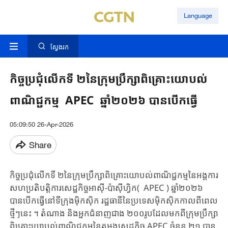
Language
ស្វែងរក
កិច្ចប្រជុំលើកទី ២នៃក្រុមប្រឹក្សាពិគ្រោះយោបល់
ពាណិជ្ជកម្ម APEC ​ឆ្នាំ​២០២៦ បាន​បើកធ្វើ​
05:09:50 26-Apr-2026
Share
កិច្ចប្រជុំលើកទី ២នៃក្រុមប្រឹក្សាពិគ្រោះយោបល់ពាណិជ្ជកម្មនៃអង្គការ​
សហប្រតិបត្តិការ​សេដ្ឋកិច្ចអាស៊ី​-ប៉ាស៊ីហ្វិក​( APEC ) ឆ្នាំ២០២៦
បានបើកធ្វើនៅ​ទីក្រុងម៉ិកស៊ិក រដ្ឋធានីនៃប្រទេសម៉ិកស៊ិកកាលពី​ពេល
ថ្មី​ៗនេះ​ ។ តំណាង និងអ្នកជំនាញជាង ២០០រូបដែល​មកពី​ក្រុមប្រឹក្សា
ពិគ្រោះយោបល់ពាណិជ្ជកម្មនៃតួអង្គសេដ្ឋកិច្ច​ APEC ចំនួន ២១ បាន