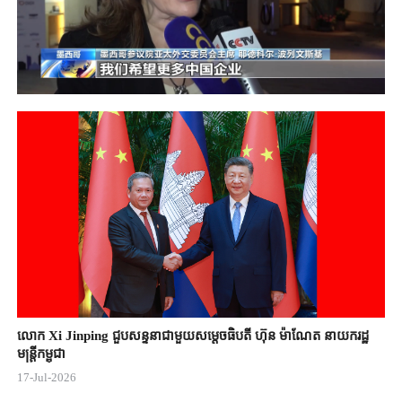
លោក Xi Jinping ជួបសន្ទនាជាមួយសម្តេចធិបតី ហ៊ុន ម៉ាណែត នាយករដ្ឋ
មន្ត្រីកម្ពុជា
17-Jul-2026