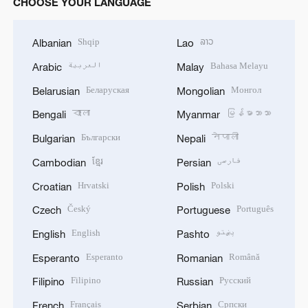
CHOOSE YOUR LANGUAGE
Shqip
ລາວ
Albanian
Lao
العربية
Bahasa Melayu
Arabic
Malay
Беларуская
Монгол
Belarusian
Mongolian
বাংলা
မြန်မာဘာသာ
Bengali
Myanmar
Български
नेपाली
Bulgarian
Nepali
ខ្មែរ
فارسی
Cambodian
Persian
Hrvatski
Polski
Croatian
Polish
Český
Português
Czech
Portuguese
English
پښتو
English
Pashto
Esperanto
Română
Esperanto
Romanian
Filipino
Русский
Filipino
Russian
Français
Српски
French
Serbian