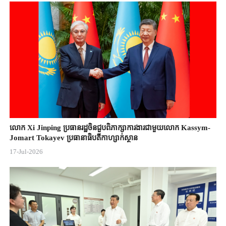
លោក Xi Jinping ប្រធានរដ្ឋចិន​ជួបពិភាក្សា​ការងារជាមួយ​លោក Kassym-
Jomart ​Tokayev ​ប្រធានាធិបតី​កាហ្សាក់ស្ថាន​
17-Jul-2026