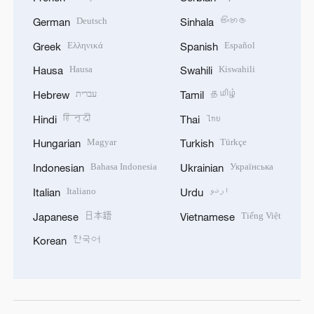
Deutsch
සිංහල
German
Sinhala
Ελληνικά
Español
Greek
Spanish
Hausa
Kiswahili
Hausa
Swahili
עברית
தமிழ்
Hebrew
Tamil
हिन्दी
ไทย
Hindi
Thai
Magyar
Türkçe
Hungarian
Turkish
Bahasa Indonesia
Українська
Indonesian
Ukrainian
Italiano
اردو
Italian
Urdu
日本語
Tiếng Việt
Japanese
Vietnamese
한국어
Korean