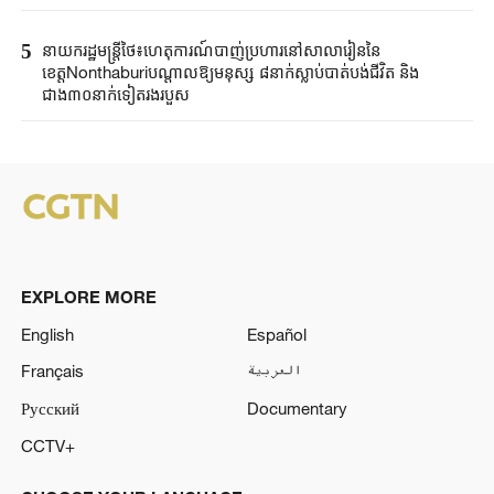
5
នាយករដ្ឋមន្ត្រីថៃ៖ហេតុការណ៍បាញ់ប្រហារនៅសាលារៀននៃ
ខេត្តNonthaburiបណ្តាលឱ្យមនុស្ស ៨នាក់ស្លាប់បាត់បង់ជីវិត និង
ជាង៣០នាក់ទៀតរងរបួស
EXPLORE MORE
English
Español
Français
العربية
Русский
Documentary
CCTV+