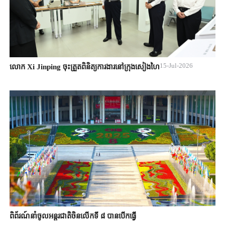
15-Jul-2026
លោក Xi Jinping ចុះត្រួតពិនិត្យការងារនៅក្រុងសៀងហៃ
ពិព័រណ៍នាំចូលអន្តរជាតិចិនលើកទី ៨ បាន​បើកធ្វើ​