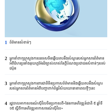
1
ព័ត៌មានសំខាន់ៗ​
2
អ្នកនាំពាក្យ​ក្រសួង​ការបរទេសចិន​ឆ្លើយតបនឹង​សំណួរ​របស់​អ្នកសារព័ត៌មាន​
អំពី​ជំហរ​ប្រ​ឆាំង​នុយក្លេអ៊ែរ​ដ៏ច្បាស់លាស់នៃ​ក្តី​បំណងប្រជាជន​សំខាន់ៗ​របស់
ជប៉ុន​
3
អ្នកនាំពាក្យក្រសួងការពារជាតិចិនប្រកាសព័ត៌មាននិងឆ្លើយតបនឹងសំណួរ
របស់អ្នកសារព័ត៌មានអំពីបញ្ហាពាក់ព័ន្ធវិស័យយោធានាពេលថ្មីៗនេះ
4
រដ្ឋបាលអាកាសចរណ៍ស៊ីវិលចិនប្រកាសពី«ផែនការអភិវឌ្ឍន៍ជាតិ ៥ ឆ្នាំទី
១៥ ស្តីពីការអភិវឌ្ឍអាកាសចរណ៍ស៊ីវិល»