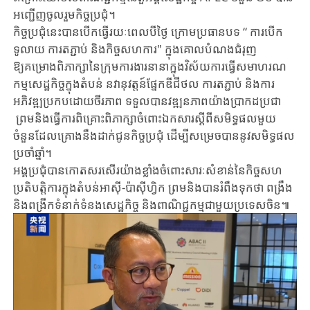
អញ្ជើញ​ចូលរួមកិច្ចប្រជុំ​។
កិច្ចប្រជុំនេះ​បាន​បើកធ្វើ​រយៈពេលបីថ្ងៃ ក្រោមប្រធានបទ​ “ ការ​បើក
ទូលាយ​​ ការតភ្ជាប់ និងកិច្ចសហការ" ក្នុង​គោលបំណងជំរុញ​
ឱ្យគម្រោង​ពិភាក្សា​នៃ​ក្រុម​ការងារ​នានាក្នុង​វិស័យ​ការធ្វើសមាហរណ
កម្មសេដ្ឋកិច្ចក្នុងតំបន់ នវានុវត្តន៍ផ្នែក​ឌីជីថល ការតភ្ជាប់ និងការ
អភិវឌ្ឍប្រកបដោយចីរភាព ទទួលបាន​វឌ្ឍនភាព​យ៉ាង​ប្រាកដប្រជា​
ព្រម​និង​ធ្វើការ​ពិគ្រោះពិភាក្សា​​ចំពោះ​ឯកសារស្តីពី​សមិទ្ធ​ផលមួយ​
ចំនួន​ដែលគ្រោង​នឹង​ដាក់ជូនកិច្ច​ប្រជុំ​ ដើម្បី​សម្រេចបាននូវ​សមិទ្ធ​ផល
ប្រចាំឆ្នាំ​។
អង្គ​ប្រជុំ​បាន​កោត​សរសើរយ៉ាងខ្លាំងចំពោះសារៈសំខាន់នៃកិច្ចសហ
ប្រតិបត្តិការក្នុង​តំបន់អាស៊ី-ប៉ាស៊ីហ្វិក ព្រមនិងបាន​រំពឹងទុកថា​ ពង្រឹង
និង​ពង្រីក​ទំនាក់ទំនងសេដ្ឋកិច្ច និងពាណិជ្ជកម្មជាមួយប្រទេសចិន៕