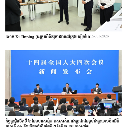
15-Jul-2026
លោក Xi Jinping ចុះត្រួតពិនិត្យការងារនៅក្រុងសៀងហៃ
កិច្ចប្រជុំលើកទី ៤ នៃមហាសន្និបាតសភាតំណាងប្រជាជនទូទាំងប្រទេសចិននីតិ
កាលទី ១៤ នឹងបើកនៅព្រឹកថ្ងៃទី ៥ ខែមីនា រយៈពេល៨ថ្ងៃ