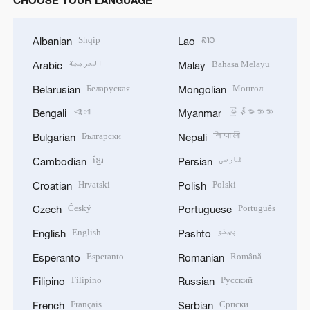
Shqip
ລາວ
Albanian
Lao
العربية
Bahasa Melayu
Arabic
Malay
Беларуская
Монгол
Belarusian
Mongolian
বাংলা
မြန်မာဘာသာ
Bengali
Myanmar
Български
नेपाली
Bulgarian
Nepali
ខ្មែរ
فارسی
Cambodian
Persian
Hrvatski
Polski
Croatian
Polish
Český
Português
Czech
Portuguese
English
پښتو
English
Pashto
Esperanto
Română
Esperanto
Romanian
Filipino
Русский
Filipino
Russian
Français
Српски
French
Serbian