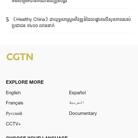
ចិនសម្រេចបានកំណើនល្បឿនបង្គួរ
5
《Healthy China》​ជា​យុទ្ធសាស្ត្រ​អភិវឌ្ឍន៍​ដែលផ្តោត​លើ​សុខភាព​របស់​
ប្រជាជន ​១៤០០ ​លាន​នាក់​​
EXPLORE MORE
English
Español
Français
العربية
Русский
Documentary
CCTV+
CHOOSE YOUR LANGUAGE