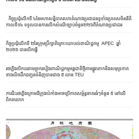
កិច្ចប្រជុំលើកទី ៤នៃមហាសន្និបាតសភាតំណាងប្រជាជនទូទាំងប្រទេសចិននីតិ
កាលទី១៤ ទទួលបានការលើកសំណើច្បាប់ចំនួន២២៦ពីតំណាងប្រជាជន
កិច្ចប្រជុំលើកទី ២នៃក្រុមប្រឹក្សាពិគ្រោះយោបល់ពាណិជ្ជកម្ម APEC ​ឆ្នាំ​
២០២៦ បាន​បើកធ្វើ​
រថភ្លើងបើកបរតាមច្រករបៀងពាណិជ្ជកម្មអន្តជាតិថ្មីតាមផ្លូវគោកនិងសមុទ្រភាគ
ខាងលិចដឹកជញ្ជូនទំនិញបានជាង ៥ លាន TEU
ការជិះ​រថភ្លើងក្រោម​ដី​ក្រុងប៉េកាំងអាចប្រើកាតសម្ព័ន្ធ​នាគ​រធំៗចំនួន ៥ នៅលើ
ពិភពលោក