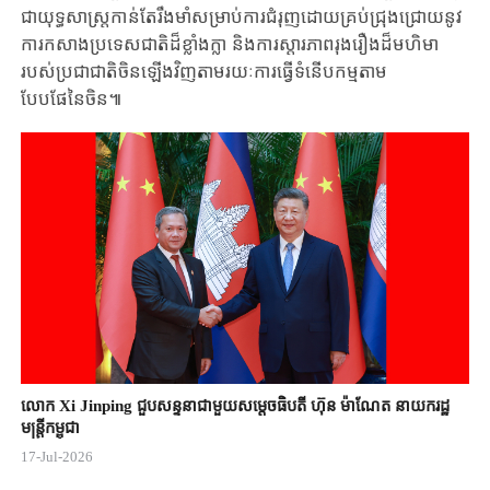
ជាយុទ្ធសាស្រ្តកាន់តែរឹងមាំ​សម្រាប់ការជំរុញដោយគ្រប់ជ្រុងជ្រោយនូវ
ការកសាងប្រទេសជាតិដ៏ខ្លាំងក្លា និងការស្តារភាពរុងរឿងដ៏មហិមា
របស់ប្រជាជាតិចិនឡើងវិញតាមរយៈការធ្វើទំនើបកម្មតាម
បែបផែនៃចិន៕
លោក Xi Jinping ជួបសន្ទនាជាមួយសម្តេចធិបតី ហ៊ុន ម៉ាណែត នាយករដ្ឋ
មន្ត្រីកម្ពុជា
17-Jul-2026