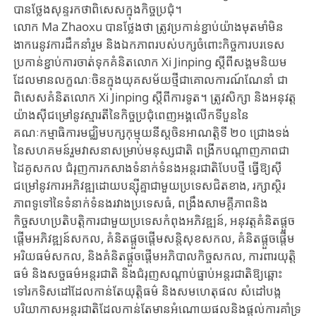
បានថ្លែងសុន្ទរកថាពិសេសក្នុងកិច្ចប្រជុំ។
លោក Ma Zhaoxu បានថ្លែងថា ត្រូវប្រកាន់ខ្ជាប់យ៉ាងមុតមាំមិន
ងាករេនូវការដឹកនាំរួម និងឯកភាពរបស់បក្សចំពោះកិច្ចការបរទេស
ប្រកាន់ខ្ជាប់​ការចាត់ទុកគំនិត​លោក Xi Jinping ​ស្តីពីសង្គមនិយម
ដែលមានលក្ខណៈចិន​ក្នុងយុគសម័យថ្មីជាគោលការណ៍ណែនាំ ជា
ពិសេសគំនិត​លោក Xi Jinping ស្តីពីការទូត។ ត្រូវសិក្សា និងអនុវត្ត
យ៉ាងស៊ីជម្រៅនូវស្មារតីនៃកិច្ចប្រជុំពេញអង្គលើកទីបួននៃ
គណៈកម្មាធិការមជ្ឈិមបក្សកុម្មុយនីស្តចិនអាណត្តិទី ២០ ​ជ្រោងទង់
នៃសហគមន៍រួមវាសនាសម្រាប់មនុស្សជាតិ ពង្រីកបណ្តាញភាពជា
ដៃគូសកល ជំរុញការកសាងទំនាក់ទំនងអន្តរជាតិបែបថ្មី ធ្វើឱ្យស៊ី
ជម្រៅនូវការ​អភិវឌ្ឍ​ដោយបន្ស៊ីគ្នាជាមួយប្រទេសជិតខាង, រក្សាស្ថិរ
ភាព​ទូទៅនៃទំនាក់ទំនងរវាងប្រទេសធំ, ពង្រឹងសាមគ្គីភាព​និង
កិច្ចសហប្រតិបត្តិការ​ជាមួយប្រទេសកំពុងអភិវឌ្ឍន៍, អនុវត្តគំនិតផ្តួច
ផ្តើមអភិវឌ្ឍន៍សកល, គំនិតផ្តួចផ្តើមសន្តិសុខសកល, គំនិតផ្តួចផ្តើម
អរិយធម៌សកល, និងគំនិតផ្តួចផ្តើមអភិបាលកិច្ចសកល, ការពារយុត្តិ
ធម៌ និងសច្ចធម៌អន្តរជាតិ និងជំរុញសណ្តាប់ធ្នាប់អន្តរជាតិឱ្យឆ្ពោះ
ទៅរកទិសដៅដែលកាន់តែយុត្តិធម៌ និងសមហេតុផល​ សំដៅបង្ក
បរិយាកាសអន្តរជាតិដែលកាន់តែមានអំណោយផលនិងផ្តល់ការគាំទ្រ