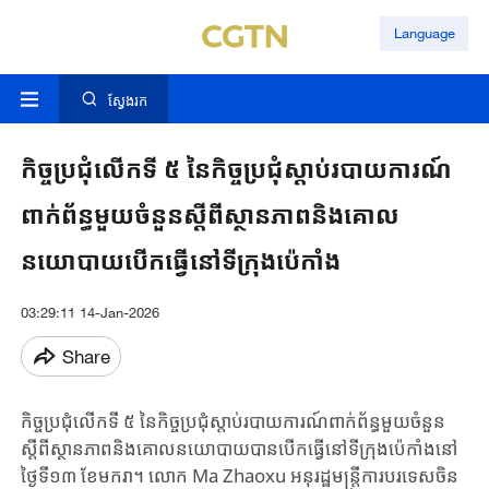
Language
ស្វែងរក
កិច្ចប្រជុំលើកទី ៥ នៃកិច្ចប្រជុំស្តាប់របាយការណ៍
ពាក់ព័ន្ធមួយចំនួនស្តីពីស្ថានភាពនិងគោល
នយោបាយបើកធ្វើនៅទីក្រុងប៉េកាំង
03:29:11 14-Jan-2026
Share
កិច្ចប្រជុំលើកទី ៥ នៃកិច្ចប្រជុំស្តាប់របាយការណ៍ពាក់ព័ន្ធមួយចំនួន
ស្តីពីស្ថានភាព​និងគោលនយោបាយ​​បានបើកធ្វើនៅទីក្រុងប៉េកាំងនៅ
ថ្ងៃទី១៣ ខែមករា។ លោក​ Ma Zhaoxu អនុរដ្ឋមន្ត្រីការបរទេស​ចិន