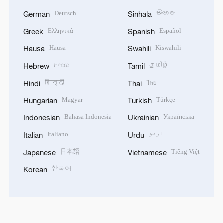
Deutsch
සිංහල
German
Sinhala
Ελληνικά
Español
Greek
Spanish
Hausa
Kiswahili
Hausa
Swahili
עברית
தமிழ்
Hebrew
Tamil
हिन्दी
ไทย
Hindi
Thai
Magyar
Türkçe
Hungarian
Turkish
Bahasa Indonesia
Українська
Indonesian
Ukrainian
Italiano
اردو
Italian
Urdu
日本語
Tiếng Việt
Japanese
Vietnamese
한국어
Korean