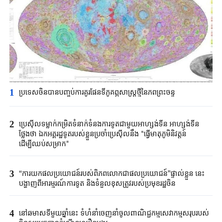
1
ប្រទេសចិនបាន​បញ្ចប់ការគូរផែនទី​ភូគព្ភសាស្ត្រ​ថ្មីនៃភពព្រះចន្ទ​​
2
ប្រេស៊ីល​ទម្លាក់កម្រិត​ទំនាក់ទំនង​ការទូត​ជាមួយអាហ្សង់ទីន ​អាហ្សង់ទីន
ថ្លែងថា ​ឯកអគ្គរដ្ឋទូត​របស់ខ្លួន​ប្រចាំប្រេស៊ីលនឹង​ "​ធ្វើមាតុភូមិនិវត្តន៍​
ដើម្បីឈប់​សម្រាក"​
3
“ការយកផលប្រយោជន៍របស់ពិភពលោកជាផលប្រយោជន៍”ផ្ទាល់ខ្លួន នេះ
បង្ហាញពីអារម្មរណ៍ការទូត និងទំនួលខុសត្រូវរបស់ប្រមុខរដ្ឋចិន
4
នៅឆមាសទីមួយឆ្នាំនេះ ទំហំនាំចេញនាំចូលពាណិជ្ជកម្មសេវាកម្មសរុបរបស់