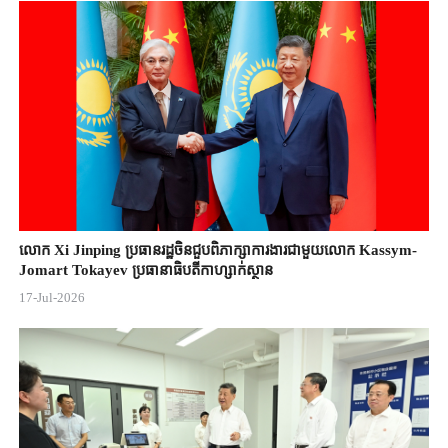
លោក Xi Jinping ប្រធានរដ្ឋចិន​ជួបពិភាក្សា​ការងារជាមួយ​លោក Kassym-
Jomart ​Tokayev ​ប្រធានាធិបតី​កាហ្សាក់ស្ថាន​
17-Jul-2026