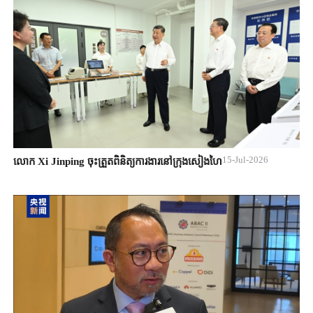
15-Jul-2026
លោក Xi Jinping ចុះត្រួតពិនិត្យការងារនៅក្រុងសៀងហៃ