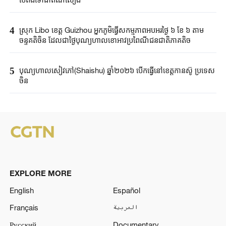
4
ស្រុក Libo ខេត្ត Guizhou អ្នកភូមិធ្វើសកម្មភាពអបអរថ្ងៃ ៦ ខែ ៦ តាម
ចន្ទគតិចិន ដែលជាថ្ងៃបុណ្យហាលខោអាវប្រពៃណីជនជាតិភាគតិច
5
បុណ្យហាលសៀវភៅ(Shaishu) ឆ្នាំ២០២៦ បើកធ្វើនៅ​ខេត្តកានស៊ូ ប្រទេស​
ចិន​
EXPLORE MORE
English
Español
Français
العربية
Русский
Documentary