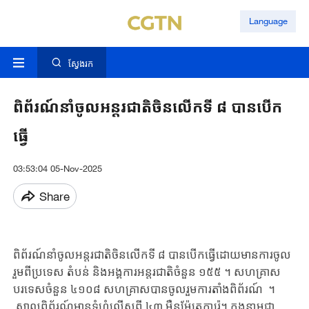
Language
ស្វែងរក
ពិព័រណ៍នាំចូលអន្តរជាតិចិនលើកទី ៨ បាន​បើក
ធ្វើ​
03:53:04 05-Nov-2025
Share
ពិព័រណ៍នាំចូលអន្តរជាតិចិនលើកទី ៨ បាន​បើក​ធ្វើ​ដោយ​មានការ​ចូល
រួមពីប្រទេស តំបន់ និងអង្គការអន្តរជាតិចំនួន ១៥៥ ។ សហគ្រាស
បរទេស​ចំនួន ៤១០៨ សហគ្រាស​បាន​ចូល​រួមការ​​​តាំង​ពិព័រណ៍​ ។
សាល​ពិព័រណ៍​មាន​ទំហំ​​​លើសពី ៤៣ ម៉ឺន​ម៉ែត្រការ៉េ។ ក្នុងនាមជា