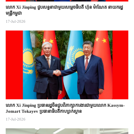
លោក Xi Jinping ជួបសន្ទនាជាមួយសម្តេចធិបតី ហ៊ុន ម៉ាណែត នាយករដ្ឋ
មន្ត្រីកម្ពុជា
17-Jul-2026
លោក Xi Jinping ប្រធានរដ្ឋចិន​ជួបពិភាក្សា​ការងារជាមួយ​លោក Kassym-
Jomart ​Tokayev ​ប្រធានាធិបតី​កាហ្សាក់ស្ថាន​
17-Jul-2026