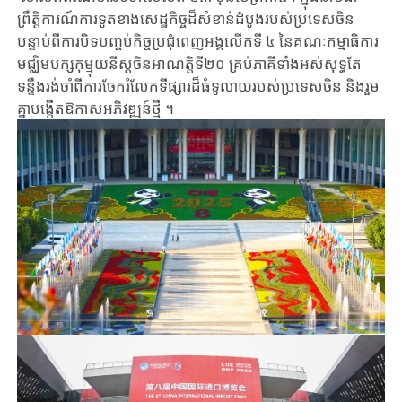
ព្រឹត្តិការណ៍ការទូតខាង​សេដ្ឋកិច្ចដ៏សំខាន់ដំបូងរបស់​ប្រទេសចិន
បន្ទាប់ពីការបិទ​​បញ្ចប់​​កិច្ច​​ប្រជុំ​ពេញអង្គលើកទី ៤ នៃគណៈកម្មាធិការ
មជ្ឈិម​​បក្សកុម្មុយនី​ស្តចិនអាណត្តិ​ទី២០​ គ្រប់ភាគីទាំងអស់សុទ្ធតែ​
ទន្ទឹងរង់ចាំពីការ​ចែករំលែកទីផ្សារដ៏ធំទូលាយរបស់ប្រទេសចិន និងរួម​
គ្នា​បង្កើតឱកាសអភិវឌ្ឍន៍ថ្មី​ ។