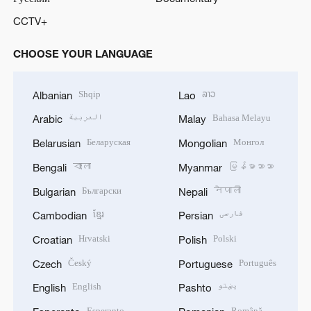
CCTV+
CHOOSE YOUR LANGUAGE
Shqip
ລາວ
Albanian
Lao
العربية
Bahasa Melayu
Arabic
Malay
Беларуская
Монгол
Belarusian
Mongolian
বাংলা
မြန်မာဘာသာ
Bengali
Myanmar
Български
नेपाली
Bulgarian
Nepali
ខ្មែរ
فارسی
Cambodian
Persian
Hrvatski
Polski
Croatian
Polish
Český
Português
Czech
Portuguese
English
پښتو
English
Pashto
Esperanto
Română