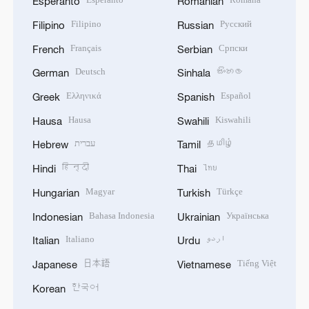
Esperanto
Romanian
Filipino
Русский
Filipino
Russian
Français
Српски
French
Serbian
Deutsch
සිංහල
German
Sinhala
Ελληνικά
Español
Greek
Spanish
Hausa
Kiswahili
Hausa
Swahili
עברית
தமிழ்
Hebrew
Tamil
हिन्दी
ไทย
Hindi
Thai
Magyar
Türkçe
Hungarian
Turkish
Bahasa Indonesia
Українська
Indonesian
Ukrainian
Italiano
اردو
Italian
Urdu
日本語
Tiếng Việt
Japanese
Vietnamese
한국어
Korean