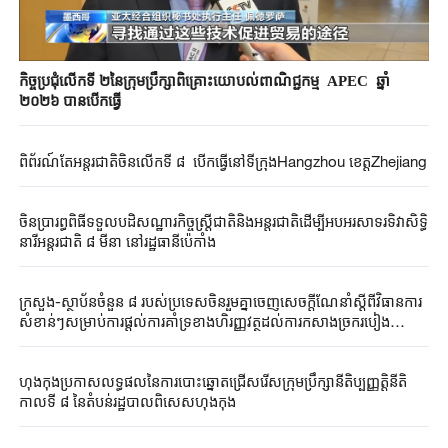
កិច្ចប្រជុំលើកទី ២នៃក្រុមប្រឹក្សាពិគ្រោះយោបល់ពាណិជ្ជកម្ម APEC ​ឆ្នាំ​
២០២៦ បាន​បើកធ្វើ​
ពិព័រណ៍តែអន្តរជាតិចិនលើកទី ៨ បើកធ្វើនៅទីក្រុងHangzhou ខេត្តZhejiang
ចិនប្រារព្ធពិធីទទួលបដិសណ្ឋារកិច្ចស្ត្រីជាតិនិងអន្តរជាតិដើម្បីអបអរសាទរទិវាសិទ្ធិ
នារីអន្តរជាតិ ៨ មីនា នៅរដ្ឋធានីប៉េកាំង
ក្រសួង-ស្ថាប័នចំនួន ៨ របស់ប្រទេសចិនរួមគ្នាចេញសេចក្តីណែនាំស្តីពីវិធានការ
សំខាន់ៗសម្រាប់ការផ្តល់ការគាំទ្រខាងហិរញ្ញវត្ថុដល់ការកសាងច្រករបៀង
ពាណិជ្ជកម្មអន្តរជាតិថ្មីតាមផ្លូវគោកនិងសមុទ្រភាគខាងលិចប្រទេសចិន
ហុងកុងប្រកាសលទ្ធផលនៃការបោះឆ្នោតជ្រើសរើសក្រុមប្រឹក្សានីតិប្បញ្ញត្តិនីតិ
កាលទី ៨ នៃតំបន់រដ្ឋបាលពិសេសហុងកុង