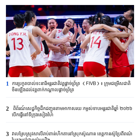
1
ការ​ប្រកួត​បាល់ទះ​នារីអន្តរជាតិ​វគ្គផ្តាច់ព្រ័ត្រ （FIVB）៖ ក្រុម​ជម្រើស​ជាតិ​
ចិនឡើងដល់​វគ្គពាក់កណ្តាលផ្តាច់ព្រ័ត្រ
2
ពិព័រណ៍សេដ្ឋកិច្ចដឹក​ជញ្ជូន​តាម​អាកាស​រយៈកម្ពស់ទាបអន្តរជាតិឆ្នាំ ២០២៦
បើកធ្វើ​នៅទីក្រុង​សៀងហៃ
3
វាលស្រែ​ស្រូវសាលីរាប់ពាន់ហិកតានៅ​ស្រុក​ស៊ូណាន​ ខេត្ត​កានស៊ូប្រែពីពណ៌
បៃតងទៅជាពណ៌លឿង