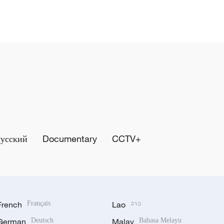
Русский
Documentary
CCTV+
French
Français
Lao
ລາວ
German
Deutsch
Malay
Bahasa Melayu