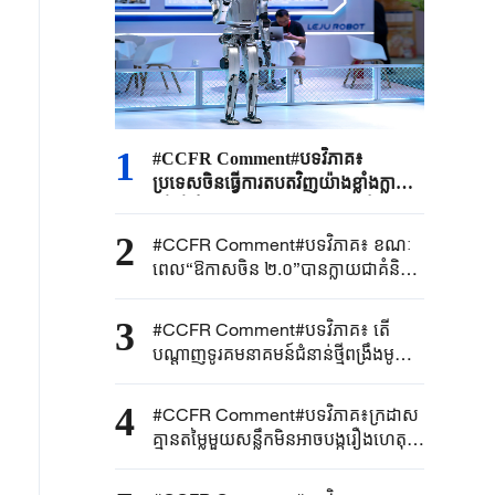
1
#CCFR Comment#បទវិភាគ៖
ប្រទេសចិនធ្វើការតបតវិញយ៉ាងខ្លាំងក្លា
ដើម្បីគាំពារសិទ្ធិ និងផលប្រយោជន៍ស្រប
ច្បាប់របស់សហគ្រាសចិន និងផល
2
#CCFR Comment#បទវិភាគ៖ ខណៈ
ប្រយោជន៍សន្តិសុខជាតិយ៉ាងម៉ឺងម៉ាត់
ពេល“ឱកាសចិន ២.០”បានក្លាយជាគំនិត
ឯកភាពរួម អ្វីដែលហៅថា“អតិរេក
ផលិតកម្ម”គ្រាន់តែជាការព្រួយបារម្ភខាង
3
#CCFR Comment#បទវិភាគ៖ តើ
នយោបាយប៉ុណ្ណោះ
បណ្តាញទូរគមនាគមន៍ជំនាន់ថ្មីពង្រឹងមូល
ដ្ឋានឌីជីថលនៃ “ផែនការអភិវឌ្ឍន៍
ជាតិ៥ឆ្នាំទី១៥ ”តាមរបៀបណា
4
#CCFR​ Comment#​បទវិភាគ៖ក្រដាស
គ្មានតម្លៃមួយសន្លឹកមិន​អាច​បង្ករឿង​ហេតុអ្វី
បានទេ ជប៉ុន​គួរ​បញ្ឈប់បង្ករឿងនៅ
សមុទ្រចិនខាងត្បូងឥឡូវនេះ