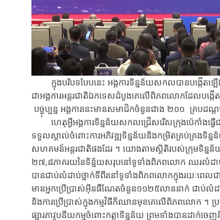
ក្នុ​ងបរិបទ​បែប​នេះ អង្គការទិន្នន័យសកលបាន​បង្កើត​ឡើង
ជា​អង្គការ​អន្តរជាតិ​ឯកទេសដំបូងគេលើពិភពលោកដែលបង្កើតឡ
បច្ចុប្បន្ន​ អង្គការ​នេះមានសមាជិកចំនួនជាង ២០០ គ្រប
ហេតុអ្វី​អង្គការទិន្នន័យសកលជ្រើស​រើស​ក្រុងប៉េកាំង​ធ្វើជា​
ទទួល​ស្គាល់​ចំពោះ​ការ​អភិវឌ្ឍ​ទិន្នន័យ​និង​កម្រិត​គ្រប់គ្រង​ទិន
សហគមន៍អន្តរជាតិ​ផង​ដែរ ។ ​យោងតាមស្ថិតិ​របស់​ក្រុមទិន្នន័យអ
២៧,៨ភាគរយ​នៃ​ទិន្ន័យ​សរុប​នៅទូទាំង​ពិភពលោក ឈរ​លំដាប់ថ្ន
បាន​ជាប់លំដាប់ថ្នាក់​ទីពីរ​នៅ​ទូទាំង​ពិភពលោក​ក្នុង​រយៈពេល​ជា​
មាន​​អ្នកប្រើប្រាស់​អ៊ីនធឺ​ណែតចំនួន​១១២៥លាន​នាក់​ ជាប់​លំ
និងការ​ប្រើប្រាស់​ក្នុង​កម្មវិធីក៏​ឈានមុខគេលើពិភពលោក ។ ប្រ
ផ្សារភាវូបនីយកម្មចំពោះកត្តាទិន្នន័យ​ ព្រមទាំង​បាន​ដាក់​ចេញនិង