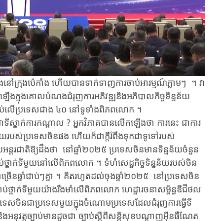
​​នៅក្រុងប៉េកាំង ហើយ​បានទាក់ទាញការចាប់អារម្មណ៍ភ្លាមៗ ។ វា
ើងក្នុងគោលបំណងជំរុញការអភិវឌ្ឍនិង​អភិបាលកិច្ច​ទិន្នន័យ
ដណ្តប់លើប្រទេសជាង ៤០ នៅទូទាំងពិភពលោក ។
ទីស្នាក់ការកណ្តាល ? អ្នក​វិភាគ​បាន​លើក​ឡើង​ថា ការ​នេះ​ ជា​ការ​
្នន័យ​របស់ប្រទេស​ចិន​ផង​ ហើយ​ក៏ជា​ក្តីរំពឹង​ទុក​ជា​ទូទៅរបស់​
ន្តរជាតិឱ្យ​ដឹង​ថា នៅឆ្នាំ​២០២៥ ប្រទេស​ចិន​មាន​ទិន្នន័យ​ចំនួន​
ាក់​ទីមួយ​នៅលើ​ពិភពលោក ។ ទំហំសេដ្ឋកិច្ច​ទិន្នន័យ​របស់​ចិន​
ច្រើន​ឆ្នាំ​ជាប់ៗគ្នា ។ គិត​រហូត​ដល់​ចុង​ឆ្នាំ​២០២៥ នៅប្រទេស​ចិន​
ដាប់ថ្នាក់​ទីមួយ​យ៉ាងរឹងមាំលើពិភពលោក ហេដ្ឋារចនាសម្ព័ន្ធឌីជីថល
ទេស​ចិន​ជា​ប្រទេស​មួយ​ក្នុង​ចំណោម​ប្រទេស​ដែល​ជំរុញការធ្វើទី
​អនុវត្ត​ច្បាប់មាន​ដូច​ជា ​ច្បាប់​ស្តីពីសន្តិសុខ​បណ្តាញអ៊ីនធឺណែត