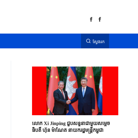
ស្វែងរក
លោក Xi Jinping ជួបសន្ទនាជាមួយសម្តេច
ធិបតី ហ៊ុន ម៉ាណែត នាយករដ្ឋមន្ត្រីកម្ពុជា