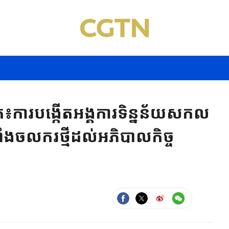
ារបង្កើតអង្គការទិន្នន័យសកល
លាំងចលករថ្មីដល់អភិបាលកិច្ច