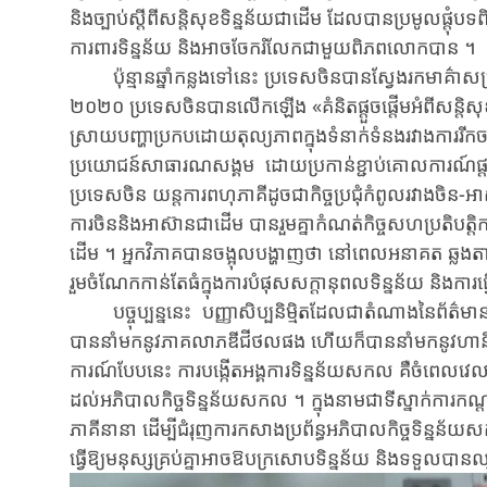
និង​ច្បាប់​ស្តីពី​សន្តិសុខ​ទិន្នន័យ​ជា​ដើម​ ដែលបាន​ប្រមូលផ្តុ
ការពារទិន្នន័យ និង​អាច​ចែក​រំលែក​ជា​មួយ​ពិភពលោក​បាន​ ។
ប៉ុន្មាន​ឆ្នាំ​កន្លង​ទៅនេះ ប្រទេស​ចិន​បាន​ស្វែង​រក​មាគ៌ា​សម្រាប់
២០២០ ប្រទេសចិន​បាន​លើក​ឡើង​ «គំនិត​ផ្តួច​ផ្តើម​អំពី​សន្តិសុ
ស្រាយបញ្ហា​​ប្រកប​ដោយ​តុល្យភាពក្នុង​ទំនាក់ទំនង​រវាង​ការ​រីក​ចម
ប្រយោជន៍​សាធារណ​សង្គម​ ដោយ​ប្រកាន់ខ្ជាប់​គោលការណ៍ផ្តល់អាទ
ប្រទេសចិន​ យន្តការ​ពហុភាគី​ដូច​ជា​កិច្ច​ប្រជុំ​កំពូល​រវាង​ចិន​-អ
ការ​ចិន​និង​អាស៊ាន​ជាដើម​ បានរួមគ្នា​កំណត់កិច្ច​សហប្រតិបត្តិការ​
ដើម​ ។ អ្នក​វិភាគបាន​ចង្អុល​បង្ហាញថា នៅពេល​អនាគត ឆ្លង​តាមរយ
រួម​ចំណែក​កាន់តែធំ​ក្នុ​ងការ​បំផុស​សក្តានុពល​ទិន្នន័យ​ និង​ការ​ធ្
បច្ចុប្បន្ន​នេះ ​ បញ្ញាសិប្បនិម្មិត​ដែលជាតំណាងនៃព័ត៌មាន​វិ
បាន​នាំ​មក​នូវ​ភាគលាភឌីជីថលផង ហើយ​ក៏បាន​នាំ​មក​នូវ​ហា
ការណ៍បែប​នេះ ការ​បង្កើត​អង្គការ​ទិន្នន័យ​សកល​ គឺ​ចំពេលវេលា​ណា
ដល់​អភិបាលកិច្ច​ទិន្នន័យ​សកល​ ។ ក្នុ​ងនាម​ជា​​ទីស្នាក់ការ
ភាគីនានា ដើម្បីជំរុញ​កា​រកសាងប្រព័ន្ធ​អភិបា​លកិច្ច​ទិន្នន័
ធ្វើ​ឱ្យ​មនុស្សគ្រប់គ្នា​អាច​ឱបក្រសោបទិន្នន័យ​ និង​ទទួល​ប