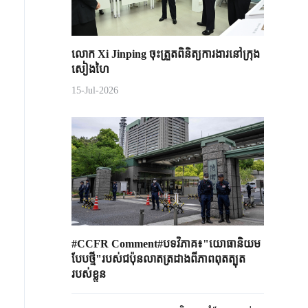
លោក Xi Jinping ចុះត្រួតពិនិត្យការងារនៅក្រុង
សៀងហៃ
15-Jul-2026
#CCFR Comment#បទវិភាគ៖"យោធានិយម
បែបថ្មី"របស់ជប៉ុនលាតត្រដាងពីភាពពុតត្បុត
របស់ខ្លួន