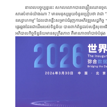
នា​ពេល​បច្ចុប្បន្ន​នេះ សកលលោក​បានពន្លឿនឈាន​ចូល​យុគសម
សារសំខាន់​យ៉ាង​ណា ? មានមនុស្ស​មួយ​ចំនួន​ប្រៀបថា វា​ជា​ “ក
ឧស្សាហកម្ម​” ដែលជា​គន្លឹះ​សម្រាប់​ជំរុញ​ការ​អភិវឌ្ឍ​សេដ្ឋកិច្ច​ ។
ផ្ទេរឆ្លងដែនជា​ដើម​របស់​ទិន្នន័យ​ បាន​ពាក់ព័ន្ធ​ដល់​សន្តិសុខ​អធ
អភិបាលកិច្ច​ទិន្នន័យ​មាន​សុក្រឹតភាព​ គឺមាន​ភាព​ចាំបាច់បំផុត