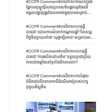
#CCFR Comment#បទវិភាគ៖កំណែទម្រង់
ផ្នែកអេកូឡូស៊ីរបស់ប្រទេសចិនផ្តល់នូវផែនទី
ចង្អុលបង្ហាញផ្លូវដែលអាចចម្លងបានសម្រាប់
ប្រទេសកំពុងអភិវឌ្ឍន៍
#CCFR Comment#បទវិភាគ៖ហេតុអ្វី
បានជា"របាយការណ៍ពាក់កណ្តាលឆ្នាំ"នៃសេដ្ឋ
កិច្ចចិនក្លាយទៅជា"យុថ្កាស្ថិរភាព"សម្រាប់សេដ្ឋ
កិច្ចសកល?
#CCFR Comment#បទវិភាគ៖៖ហេតុអ្វី
បានជា"ការផលិតដោយចិន"ទទួលប្រជាប្រិយ
ភាពយ៉ាងខ្លាំងនៅទូទាំងពិភពលោក?
#CCFR Comment#បទវិភាគ៖ការបំផុស
គំនិតដល់ពិភពលោកពីដំណើរតស៊ូរបស់បក្ស
កុម្មុយនីស្តចិន