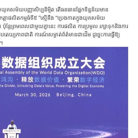
័យ​បញ្ញាសិប្បនិម្មិត តើធនធាន​ផ្នែក​​ទិន្នន័យ​មាន​
ត្តាផលិតកម្មធំទី៥ ”ស្មើនឹង “ប្រេង​កាត​ក្នុ​ងយុគសម័យ​
 ប៉ុន្តែ​ព្រម​ពេល​ជា​មួយ​គ្នា​នេះ ការ​ផលិត​ ការប្រមូល​​ រក្សាទុកនិងការ​
ិបតេយ្យភាពជាតិ​ ការណ៍​សម្ងាត់ព័ត៌មាន​ជា​ដើម​ ដូច្នេះការ​ធ្វើ​ឱ្យ​
 ។