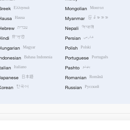
Greek
Ελληνικά
Mongolian
Монгол
Hausa
Hausa
Myanmar
မြန်မာဘာသာ
Hebrew
עברית
Nepali
नेपाली
Hindi
हिन्दी
Persian
فارسی
Hungarian
Magyar
Polish
Polski
Indonesian
Bahasa Indonesia
Portuguese
Português
Italian
Italiano
Pashto
پښتو
Japanese
日本語
Romanian
Română
Korean
한국어
Russian
Русский