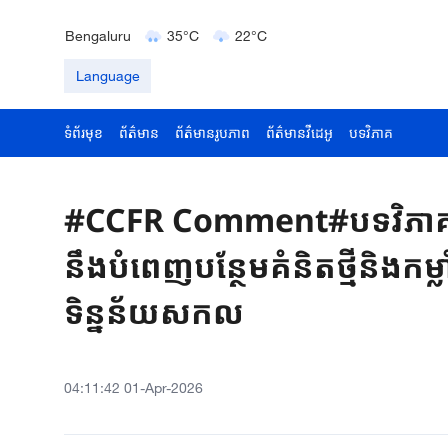
Delhi
36°C
23°C
Bengaluru
35°C
22°C
Hyderabad
42°C
28°C
Language
ទំព័រមុខ
ព័ត៌មាន
ព័ត៌មានរូបភាព
ព័ត៌មានវីដេអូ
បទវិភាគ
#CCFR Comment#បទវិភាគ៖ក
នឹងបំពេញបន្ថែមគំនិតថ្មីនិងកម្
ទិន្នន័យសកល
04:11:42 01-Apr-2026