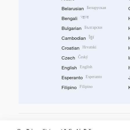
Belarusian
Беларуская
Bengali
বাংলা
Bulgarian
Български
Cambodian
ខ្មែរ
Croatian
Hrvatski
Czech
Český
English
English
Esperanto
Esperanto
Filipino
Filipino
DOWNLOAD OUR APP