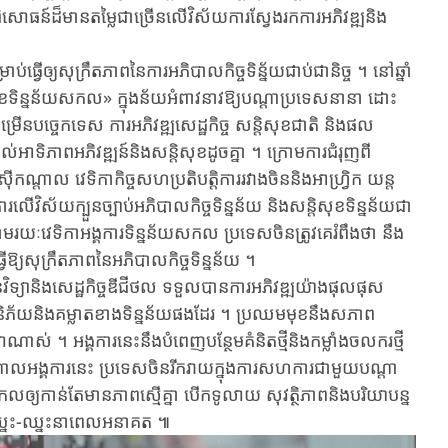
ំបទពិសោធន៍ដ៏មានតម្លៃជាច្រើនលើវិស័យ​ការ​ស្វែង​រក​ការ​អភិវឌ្ឍនិង​
​ធ្វើឲ្យ​សុក្រឹតភាពនៃការ​អភិបាល​កិច្ច​ទិន្ន័យជាប់​ជា​និច្ច ។ នៅឆ្នាំ​
ខ​ទិន្នន័យ​សកល​» ក្នុ​ងន័យ​អំពាវនាវ​ឱ្យ​បណ្តា​ប្រទេស​នានា​ ដោះ
្រើន​បច្ចេកទេស ការ​អភិវឌ្ឍ​សេដ្ឋកិច្ច​ សន្តិសុខ​ជាតិ​ និង​ផល​
ិភាព​អភិវឌ្ឍន៍​និងសន្តិសុខដូច​គ្នា ។ ក្រោម​ការ​ជំរុញ​ពី​
ាស៊ីកណ្តាល វេទិកា​កិច្ចស​ហប្រតិបតិ្តការ​រវាង​ចិននិង​អាហ្វ្រិក​ យន្ត
លើ​វិស័យ​​ក្បួនច្បាប់អភិបាល​កិច្ច​ទិន្នន័យ​ និង​សន្តិសុខ​ទិន្នន័យ​ជា​
ៈវេទិកា​អង្គការ​ទិន្នន័យ​សកល​ ប្រទេស​ចិន​ត្រូវ​គេ​រំពឹង​ថា នឹង​
វើ​ឱ្យ​សុក្រឹតភាព​នៃ​អភិបា​លកិច្ច​ទិន្នន័យ ។
ទ្យានិង​សេដ្ឋកិច្ច​ឌីជីថល ទទួល​បាន​ការ​អភិវឌ្ឍ​យ៉ាង​ផុលផុស
និភ័យ​និង​គម្លាតខាងទិន្នន័យផង​ដែរ ។ ប្រឈមមុខ​នឹង​សភាព
ស់ ។ អង្គការ​នេះ​នឹង​បំពេញបន្ថែម​គំនិត​ថ្មី​និង​កម្លាំង​ចលករ​ថ្មី​
កណ្តាលអង្គការនេះ ប្រទេស​ចិន​រីករាយក្នុងការសហការ​ជា​មួយ​បណ្តា
យ​សកលឲ្យកាន់តែមាន​ភាពស្មើគ្នា បើក​ទូលាយ សុវត្ថិភាពនិង​បរិយាបន្ន
ាន​ឈ្នះ-ឈ្នះ​នាពេល​អនាគត ៕