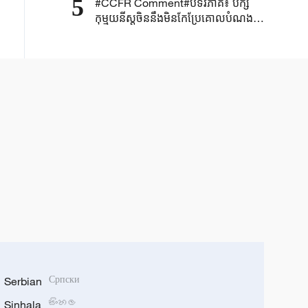
5
#CCFR Comment#បទវិភាគ៖ បក្ស
កុម្មុយនីស្តចិននឹងមិនកែប្រែគោលបំណង
ដើម និងឆន្ទៈដ៏រឹងមាំរបស់ខ្លួន ដើម្បីសម្រេច
បាននូវវឌ្ឍនភាពដ៏អស្ចារ្យរបស់ប្រទេសចិន
Serbian
Српски
Sinhala
සිංහල