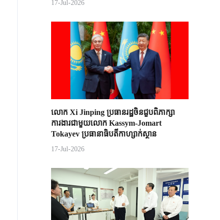
17-Jul-2026
លោក Xi Jinping ប្រធានរដ្ឋចិន​ជួបពិភាក្សា​
ការងារជាមួយ​លោក Kassym-Jomart ​
Tokayev ​ប្រធានាធិបតី​កាហ្សាក់ស្ថាន​
17-Jul-2026