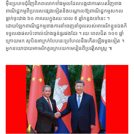
ម៉ឺន​ប្រភេទ​ជុំវិញ​ពិភពលោកទាំងមូល​ដែល​បង្កជា​ការតបតវិញ​ខាង​
ពាណិជ្ជកម្ម​ពី​ប្រទេសផ្សេងទៀត​និង​បណ្តាលឱ្យ​ពាណិជ្ជកម្ម​សកល​
ធ្លាក់ចុះ​ជាង ​៦០ ​ភាគរយ​ក្នុងរយៈពេល ​៥ ​ឆ្នាំកន្លងទៅនេះ ​។ ​
ដោយឡែក​ពាណិជ្ជកម្ម​ខាង​ការ​នាំ​ចេញ​នាំចូល​របស់​អាមេរិកខ្លួនឯង​ក៏​
ទទួលរងផលប៉ះពាល់​យ៉ាង​ធ្ងន់​ធ្ងរ​ផង​ដែរ ​។ ​រយៈពេល​ជិត ​១០០ ​ឆ្នាំ​
ក្រោយមក ​សុបិនអាក្រក់​បែបនេះ​ប្រហែល​នឹង​កើត​ឡើង​ម្តងទៀត ​។ ​
អ្នកនយោបាយ​អាមេរិក​គួរ​ក្រេបយក​មេរៀន​ពីប្រវត្តិសាស្ត្រ ​៕​