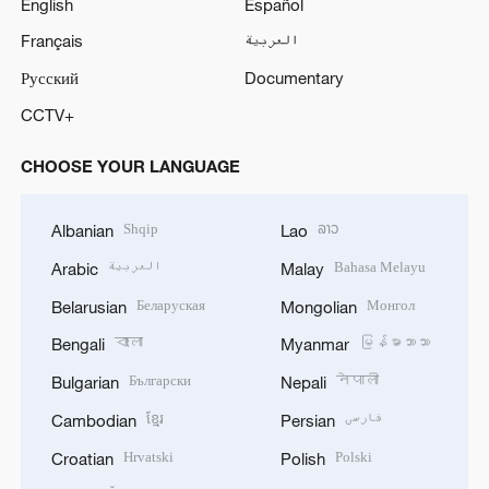
English
Español
Français
العربية
Русский
Documentary
CCTV+
CHOOSE YOUR LANGUAGE
Shqip
ລາວ
Albanian
Lao
العربية
Bahasa Melayu
Arabic
Malay
Беларуская
Монгол
Belarusian
Mongolian
বাংলা
မြန်မာဘာသာ
Bengali
Myanmar
Български
नेपाली
Bulgarian
Nepali
ខ្មែរ
فارسی
Cambodian
Persian
Hrvatski
Polski
Croatian
Polish