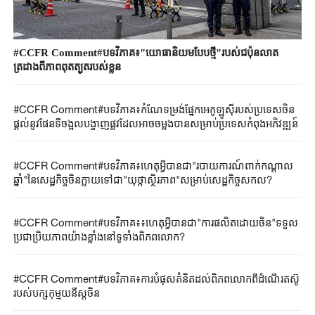
#CCFR Comment#បទវិភាគ៖"យោធានិយមបែបថ្មី"របស់ជប៉ុនលាត
ត្រដាងពីភាពពុតត្បុតរបស់ខ្លួន
#CCFR Comment#បទវិភាគ៖កំណែទម្រង់ផ្នែកអេកូឡូស៊ីរបស់ប្រទេសចិន
ផ្តល់នូវផែនទីចង្អុលបង្ហាញផ្លូវដែលអាចចម្លងបានសម្រាប់ប្រទេសកំពុងអភិវឌ្ឍន៍
#CCFR Comment#បទវិភាគ៖ហេតុអ្វីបានជា"របាយការណ៍ពាក់កណ្តាល
ឆ្នាំ"នៃសេដ្ឋកិច្ចចិនក្លាយទៅជា"យុថ្កាស្ថិរភាព"សម្រាប់សេដ្ឋកិច្ចសកល?
#CCFR Comment#បទវិភាគ៖៖ហេតុអ្វីបានជា"ការផលិតដោយចិន"ទទួល
ប្រជាប្រិយភាពយ៉ាងខ្លាំងនៅទូទាំងពិភពលោក?
#CCFR Comment#បទវិភាគ៖ការបំផុសគំនិតដល់ពិភពលោកពីដំណើរតស៊ូ
របស់បក្សកុម្មុយនីស្តចិន