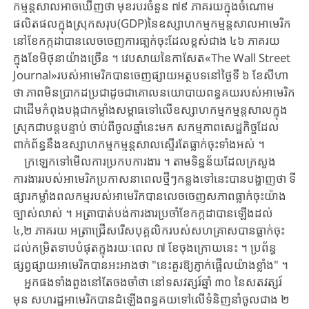
កម្មន្តសាល​អាច​ឃើញ​ថា ​មុខ​របរ​ចំនួន ​៧៩ ​ភាគ​រយ​ក្នុង​ចំណោម​
ផលិតផលក្នុងស្រុកសរុប(GDP)​នៃ​ឧស្សាហកម្ម​កម្ម​ន្តសាល​អាមេរិក​
នៅខែកក្កដា​បានលេចចេញ​ការ​ធា្លក់ចុះ​ដែល​ខ្ពស់ជាង ​៤៦ ​ភាគរយ​
ក្នុងខែមិថុនា​យ៉ាង​ច្រើន ​។ ​វេបសាយនៃកាសែត«The ​Wall ​Street ​
Journal»​របស់អាមេរិក​បាន​ចេញផ្សាយ​អត្ថបទ​នៅ​ថ្ងៃទី ​៦ ​ខែសីហា​
ថា ​ភាពមិនប្រាកដប្រជា​ដូចជា​គោលនយោបាយពន្ធគយ​របស់​អាមេរិក​
ជាដើម​កំពុង​បង្កជាកម្លាំងសម្ពាធទៅលើ​ឧស្សាហកម្មកម្មន្តសាលក្នុង
ស្រុក​ជាបន្ត​បន្ទាប់ ​ចាប់ពីចូលឆ្នាំនេះមក ​សកម្មភាពសេដ្ឋកិច្ចដែល​
ពាក់ព័ន្ធ​នឹង​ឧស្សាហកម្ម​កម្មន្ត​សាល​ស្ទើរតែ​ធ្លាក់ចុះ​ទាំង​អស់ ​។
ក្រឡេកទៅមើលការប្រកបការងារ ​។ ​តាមទិន្នន័យ​ដែល​ក្រសួង
ការងារ​របស់​អាមេរិក​ប្រកាស​នា​ពេលថ្មីៗ​កន្លងទៅនេះ​បាន​បង្ហាញថា ​ទី
ផ្សារកម្លាំងពលកម្ម​របស់​អាមេរិក​បាន​លេច​ចេញ​សភាពធ្លាក់ចុះយ៉ាង
ច្បាស់លាស់ ​។ ​អត្រាបាត់បង់ការងារ​ប្រចាំ​ខែកក្កដា​បាន​ឡើង​ដល់ ​
៤,២ ​ភាគរយ ​អត្រាជ្រើសរើសបុគ្គលិករបស់សហគ្រាស​បានធ្លាក់ចុះ
ដល់​កម្រិត​ទាប​បំផុត​ក្នុងរយៈពេល ​៧ ​ខែចុងក្រោយនេះ ​។ ​ប្រព័ន្ធ
ផ្សព្វផ្សាយអាមេរិកបានអះអាងថា ​"នេះ​គួរឱ្យភ្ញាក់ផ្អើល​យ៉ាងខ្លាំង" ​។
អ្នកផងទាំងពួងនៅតែចងចាំថា ​នៅទសវត្សរ៍​ឆ្នាំ ​៣០ ​នៃ​សតវត្សរ៍
មុន ​សហរដ្ឋអាមេរិក​បាន​ដំឡើង​ពន្ធគយ​ទៅ​លើ​ទំនិញ​នាំចូល​ជាង ​២ ​