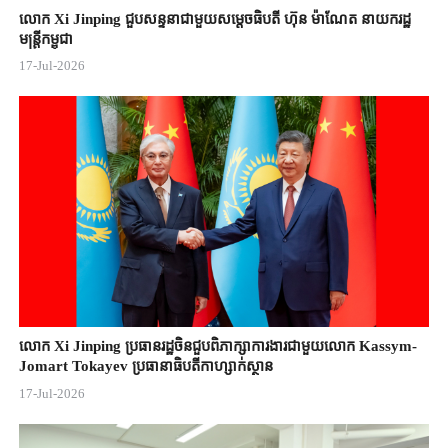
លោក Xi Jinping ជួបសន្ទនាជាមួយសម្តេចធិបតី ហ៊ុន ម៉ាណែត នាយករដ្ឋ
មន្ត្រីកម្ពុជា
17-Jul-2026
លោក Xi Jinping ប្រធានរដ្ឋចិន​ជួបពិភាក្សា​ការងារជាមួយ​លោក Kassym-
Jomart ​Tokayev ​ប្រធានាធិបតី​កាហ្សាក់ស្ថាន​
17-Jul-2026