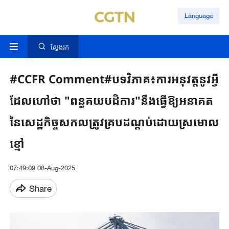
Language
ស្វែងរក
#CCFR Comment#បទវិភាគ៖ការអនុវត្តនូវអ្វី
ដែលហៅថា "ពន្ធគយបដិការ"នឹងធ្វើឱ្យអនាគត
នៃសេដ្ឋកិច្ចសកលត្រូវគ្របដណ្តប់ដោយស្រមោល
ខ្មៅ
07:49:09 08-Aug-2025
Share