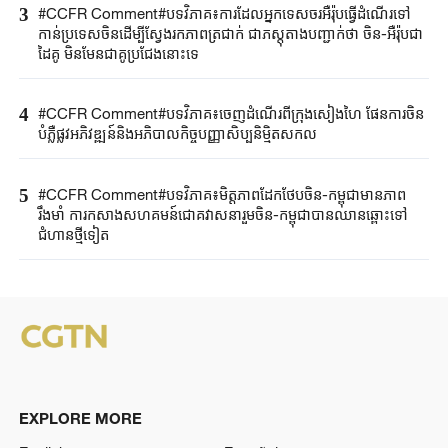
3
#CCFR ​Comment#បទវិភាគ​៖ការ​ដែល​​អ្នកទេសចរអឺរ៉ុប​ធ្វើដំណើរ​ទៅ
កាន់ប្រទេសចិន​ដើម្បីស្វែងរក​ភាពត្រជាក់​ ជាភស្តុតាង​បញ្ជាក់ថា​ ចិន-អឺរ៉ុប​ជា
ដៃគូ មិនមែនជា​គូប្រជែងនោះ​ទេ​
4
#CCFR ​Comment#បទវិភាគ​៖ចេញដំណើរ​ពី​ក្រុងសៀងហៃ ​ផែនការ​ចិន
បំភ្លឺផ្លូវ​អភិវឌ្ឍន៍​និង​​អភិ​បាលកិច្ច​បញ្ញាសិប្បនិម្មិត​សកល​
5
#CCFR ​Comment#បទវិភាគ​៖មិត្តភាព​ដែកថែបចិន-កម្ពុជា​មានភាព
រឹងមាំ ​ការកសាង​សហ​គម​ន៍​ជោគវាសនារួម​ចិន-កម្ពុជា​បានឈានឆ្ពោះ​ទៅ
ជំហានថ្មី​ទៀត​
EXPLORE MORE