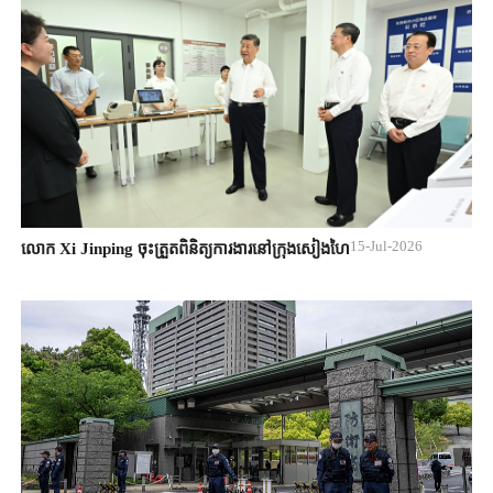
15-Jul-2026
លោក Xi Jinping ចុះត្រួតពិនិត្យការងារនៅក្រុងសៀងហៃ