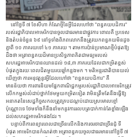
នៅថ្ងៃទី ​៧ ​ខែសីហា ​កំណែថ្មីនៃ​អ្វីដែលហៅថា ​"ពន្ធគយបដិការ"​
របស់​រដ្ឋាភិបាល​អាមេរិក​បានចូលជាធរមានជាផ្លូវការ ​ពោលគឺ ​ប្រទេស​
និងតំបន់ចំនួន ​៦៩ ​នៅទូទាំង​ពិភព​លោក​នឹង​ត្រូវ​យក​ពន្ធគយមិន​ដូច
គ្នា​ពី ​១០ ​ភាគរយ​ទៅ ​៤១ ​ភាគរយ ​។ ​តាម​ការ​ប៉ាន់ប្រមាណ​ថ្មី​បំផុត​ឱ្យ​
ដឹង​ថា ​អត្រាពន្ធគយ​ដ៏មានប្រសិទ្ធភាព​គិតជាមធ្យម​របស់​
សហរដ្ឋអាមេរិក​បាន​ឈាន​ដល់ ​១៨,៣ ​ភាគរយ​ដែលជាកម្រិតខ្ពស់
បំផុត​ក្នុងរយៈពេលជិតមួយរយឆ្នាំកន្លងមក ​។ ​មតិ​អន្តរជាតិ​បានយល់
ឃើញថា ​ការអនុវត្តនូវអ្វីដែលហៅថា ​"ពន្ធគយបដិការ" ​គឺ ​
មានន័យថា ​ការ​ពារនិយមផ្នែកពាណិជ្ជកម្ម​របស់​រដ្ឋាភិបាល​អាមេរិកត្រូវ​
លើកកម្ពស់​លំដាប់​ថ្នាក់​ថែមមួយ​កម្រិតទៀត​ ​វា​មិនត្រឹមតែ​នឹង​ធ្វើឱ្យ
អនាគតនៃសេដ្ឋកិច្ចសកលត្រូវ​គ្របដណ្តប់​ដោយស្រ​មោល​ខ្មៅ​
ប៉ុណ្ណោះ​ទេ ​ថែមទាំង​ក៏​នឹង​នាំមកនូវ​ការរលបត្របាក់​កាន់តែខ្លាំងឡើង​
ដល់​សហរដ្ឋ​អាមេរិក​ផង​ដែរ ​។
បន្ទាប់ពី​ការពន្យារពេល​ជាច្រើនលើក​និង​ការចរចាជាច្រើនជុំ ​ទី
បំផុត ​អាមេរិក​បាន​កំណត់​ថា អត្រាពន្ធគយ​ចូលជាធរមាន​នៅថ្ងៃទី ​៧ ​