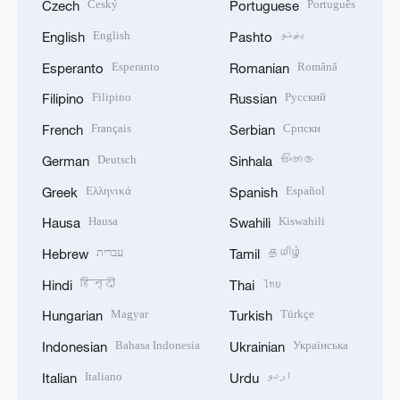
Český
Português
Czech
Portuguese
English
پښتو
English
Pashto
Esperanto
Română
Esperanto
Romanian
Filipino
Русский
Filipino
Russian
Français
Српски
French
Serbian
Deutsch
සිංහල
German
Sinhala
Ελληνικά
Español
Greek
Spanish
Hausa
Kiswahili
Hausa
Swahili
עברית
தமிழ்
Hebrew
Tamil
हिन्दी
ไทย
Hindi
Thai
Magyar
Türkçe
Hungarian
Turkish
Bahasa Indonesia
Українська
Indonesian
Ukrainian
Italiano
اردو
Italian
Urdu