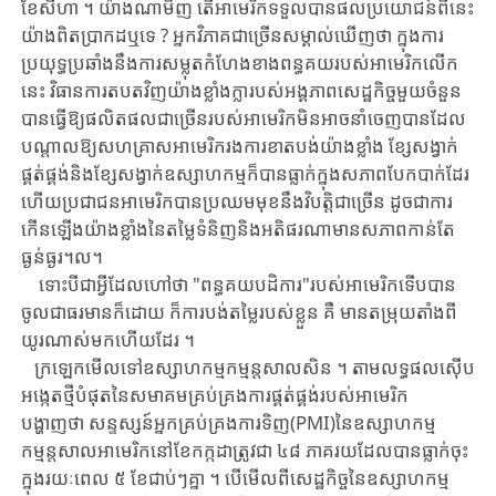
ខែសីហា ​។ ​យ៉ាង​ណា​មិញ ​តើ​អាមេរិក​ទទួលបាន​ផលប្រយោជន៍​ពី​នេះ​
យ៉ាងពិតប្រាកដ​ឬទេ ​? ​អ្នកវិភាគ​ជា​ច្រើន​សម្គាល់​ឃើញ​ថា ​ក្នុងការ​
ប្រយុទ្ធ​ប្រឆាំង​នឹង​ការសម្លុតកំហែងខាងពន្ធគយ​របស់​អាមេរិក​លើក
នេះ ​វិធានការតបតវិញ​យ៉ាងខ្លាំងក្លា​របស់​អង្គភាពសេដ្ឋកិច្ច​មួយចំនួន​
បាន​ធ្វើ​ឱ្យ​ផលិតផល​ជាច្រើន​របស់​អាមេរិក​មិនអាច​នាំចេញ​បាន​ដែល​
បណ្តាលឱ្យ​សហគ្រាស​អាមេរិក​រងការខាតបង់យ៉ាង​ខ្លាំង ​ខ្សែសង្វាក់​
ផ្គត់ផ្គង់​និង​ខ្សែសង្វាក់​ឧស្សាហកម្ម​ក៏​បាន​ធ្លាក់​ក្នុងសភាពបែកបាក់​ដែរ ​
ហើយ​ប្រជាជនអាមេរិក​បាន​ប្រឈមមុខ​នឹង​វិបត្តិជាច្រើន ​ដូចជា​ការ​
កើន​ឡើង​យ៉ាងខ្លាំង​នៃ​តម្លៃ​ទំនិញ​និងអតិផរណា​មានសភាពកាន់តែ
ធ្ងន់ធ្ងរ​។ល។
ទោះបីជា​អ្វីដែលហៅថា ​"ពន្ធគយបដិការ"​របស់​អាមេរិក​ទើប​បាន​
ចូលជាធរមាន​ក៏​ដោយ ​ក៏​ការ​បង់តម្លៃ​របស់ខ្លួន ​គឺ ​មានតម្រុយ​តាំងពី
យូរណាស់​មកហើយដែរ ​។
ក្រឡេកមើលទៅ​ឧស្សាហកម្មកម្មន្តសាល​សិន ​។ ​តាម​លទ្ធផលស៊ើប
អង្កេត​ថ្មី​បំផុត​នៃ​សមាគម​គ្រប់​គ្រង​ការផ្គត់ផ្គង់​របស់​អាមេរិក​
បង្ហាញថា ​សន្ទស្សន៍អ្នកគ្រប់គ្រងការទិញ(PMI)នៃ​ឧស្សាហកម្ម​
កម្មន្តសាល​អាមេរិក​នៅខែកក្កដា​ត្រូវជា ​៤៨ ​ភាគរយ​ដែល​បានធ្លាក់ចុះ​
ក្នុង​រយៈ​ពេល ​៥ ​ខែជាប់ៗគ្នា ​។ ​បើមើលពី​សេដ្ឋកិច្ច​នៃ​ឧស្សាហកម្ម​