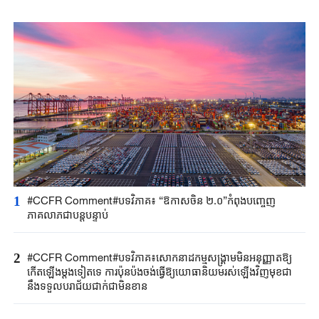
1
#CCFR ​Comment#បទវិភាគ​៖ “ឱកាសចិន ២.០”កំពុង​បញ្ចេញ​
ភាគលាភ​ជាបន្តបន្ទាប់​
2
#CCFR ​Comment#បទវិភាគ​៖សោកនាដកម្ម​សង្គ្រាម​មិនអនុញ្ញាត​ឱ្យ
កើតឡើង​ម្តងទៀត​ទេ​ ការប៉ុនប៉ង​ចង់ធ្វើឱ្យ​​យោធានិយម​រស់ឡើងវិញ​មុខជា
នឹង​ទទួល​បរាជ័យជាក់​ជា​មិន​ខា​ន​