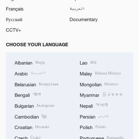
Français
العربية
Русский
Documentary
CCTV+
CHOOSE YOUR LANGUAGE
Shqip
ລາວ
Albanian
Lao
العربية
Bahasa Melayu
Arabic
Malay
Беларуская
Монгол
Belarusian
Mongolian
বাংলা
မြန်မာဘာသာ
Bengali
Myanmar
Български
नेपाली
Bulgarian
Nepali
ខ្មែរ
فارسی
Cambodian
Persian
Hrvatski
Polski
Croatian
Polish
Český
Português
Czech
Portuguese