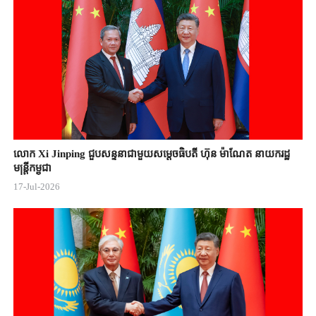
លោក Xi Jinping ជួបសន្ទនាជាមួយសម្តេចធិបតី ហ៊ុន ម៉ាណែត នាយករដ្ឋ
មន្ត្រីកម្ពុជា
17-Jul-2026