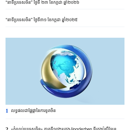
“នាទីប្រទេសចិន” ថ្ងៃទី ២៣ ខែកក្កដា ឆ្នាំ២០២៦
“នាទីប្រទេសចិន” ថ្ងៃទី៣១ ខែកក្កដា ឆ្នាំ២០២៥
1
លទ្ធផលជាផ្លែផ្កានៃការទូតចិន
2
«កំណប់ប្រទេសចិន» ភាគទី១០២៖ក្រុងJingdezhen ទីក្រុងប៉សឺឡែន