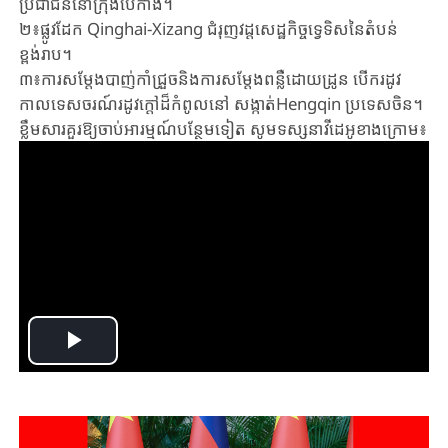
ប្រជាជននៅក្រុងប៉េកាំង។
២៖ផ្លូវដែក Qinghai-Xizang ជំរុញវដ្តសេដ្ឋកិច្ចទ្វេទិសនៃតំបន់
ខ្ពង់រាប។
៣៖ការសម្តែងបាញ់កាំជ្រួចនិងការសម្ដែងពន្លឺដោយដ្រូន បើករដូវ
កាលទេសចរណ៍រដូវក្ដៅដ៏កំពូលនៅ សង្កាត់Hengqin ប្រទេសចិន។
ខ្លឹមសារគួរឱ្យចាប់អារម្មណ៍បន្ថែមទៀត សូមទស្សនាវីដេអូខាងក្រោម៖
Play
Video