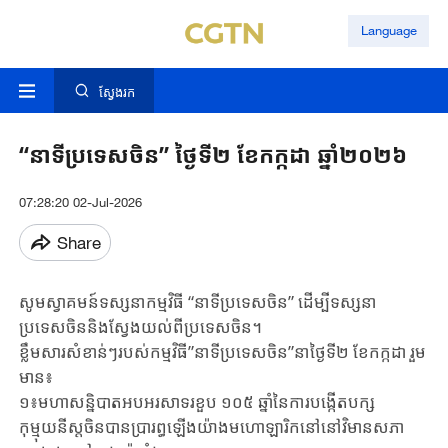
Language
ស្វែងរក
“នាទីប្រទេសចិន” ថ្ងៃទី២ ខែកក្កដា ឆ្នាំ២០២៦
07:28:20 02-Jul-2026
Share
សូមស្វាគមន៍ទស្សនាកម្មវិធី “នាទីប្រទេសចិន” ដើម្បីទស្សនា
ប្រទេសចិន​និង​ស្វែងយល់​ពីប្រទេសចិន។
ខ្លឹមសារសំខាន់ៗរបស់កម្មវិធី”នាទីប្រទេសចិន”នាថ្ងៃទី២ ខែកក្កដា​ រួម
មាន៖
១៖មហាសន្និបាតអបអរសាទរខួប ១០៥ ឆ្នាំនៃការបង្កើតបក្ស
កុម្មុយនីស្តចិនបានប្រារព្ធឡើងយ៉ាងមហោឡារិកនៅនៅវិមានសភា