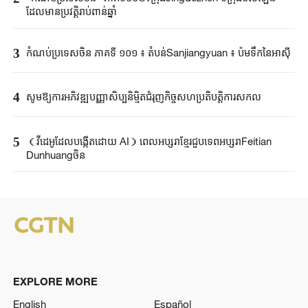
ដែលមានប្រវត្តិរាប់ពាន់ឆ្នាំ
3
កំណប់ប្រទេសចិន ភាគទី ១០១ ៖ តំបន់Sanjiangyuan ៖ ប៉មទឹកនៃអាស៊ី
4
សូមឱ្យការអភិវឌ្ឍបញ្ញាសិប្បនិម្មិតជំរុញកិច្ចសហប្រតិបត្តិការសកល
5
（វីដេអូដែលបង្កើតដោយ AI）ពេលអប្សរាខ្មែរជួបទេពអប្សរាFeitian
Dunhuangចិន
EXPLORE MORE
English
Español