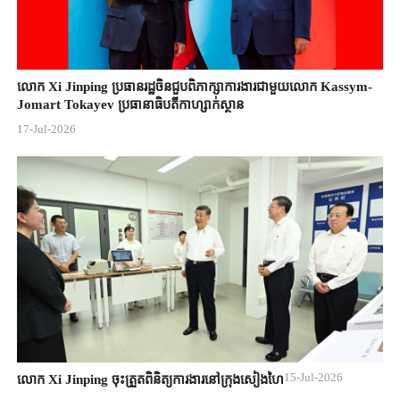
លោក Xi Jinping ប្រធានរដ្ឋចិន​ជួបពិភាក្សា​ការងារជាមួយ​លោក Kassym-
Jomart ​Tokayev ​ប្រធានាធិបតី​កាហ្សាក់ស្ថាន​
17-Jul-2026
15-Jul-2026
លោក Xi Jinping ចុះត្រួតពិនិត្យការងារនៅក្រុងសៀងហៃ