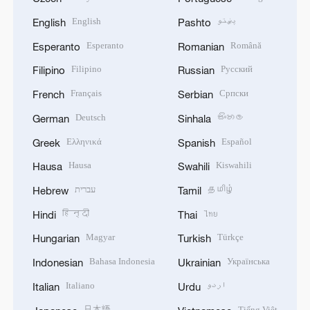
English
پښتو
English
Pashto
Esperanto
Română
Esperanto
Romanian
Filipino
Русский
Filipino
Russian
Français
Српски
French
Serbian
Deutsch
සිංහල
German
Sinhala
Ελληνικά
Español
Greek
Spanish
Hausa
Kiswahili
Hausa
Swahili
עברית
தமிழ்
Hebrew
Tamil
हिन्दी
ไทย
Hindi
Thai
Magyar
Türkçe
Hungarian
Turkish
Bahasa Indonesia
Українська
Indonesian
Ukrainian
Italiano
اردو
Italian
Urdu
日本語
Tiếng Việt