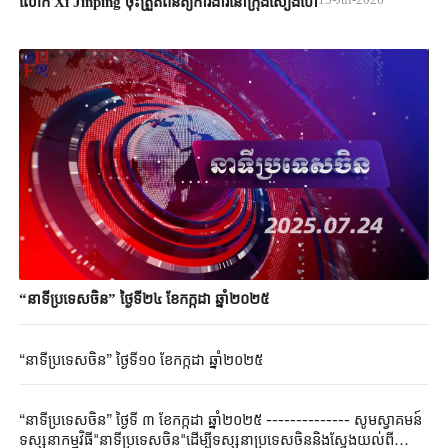
លោក Xi Jinping ចុះត្រួតពិនិត្យការងារនៅក្រុងសៀងហៃ
“នាទីប្រទេសចិន” ថ្ងៃទី២៤ ខែកក្កដា ឆ្នាំ២០២៥
“នាទីប្រទេសចិន” ថ្ងៃទី១០ ខែកក្កដា ឆ្នាំ២០២៥
“នាទីប្រទេសចិន” ថ្ងៃទី ៣ ខែកក្កដា ឆ្នាំ២០២៥ -------------- សូមស្វាគមន៍
ទស្សនាកម្មវិធី"នាទីប្រទេសចិន"ដើម្បីទស្សនាប្រទេសចិននិងស្វែងយល់ពី