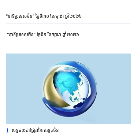
ប្រទេសចិន ។ខ្លឹមសារសំខាន់ៗរបស់កម្មវិធី"នាទីប្រទេសចិន"នាថ្ងៃទី ៣ ខែ
កក្កដា ៖ ១៖ការិយាល័យនយោបាយនៃគណៈកម្មាធិការមជ្ឈិមបក្ស
កុម្មុយនីស្តចិនបើកធ្វើកិច្ចប្រជុំក្រោមអធិបតីភាពរបស់លោក Xi Jinping។ ២៖
“នាទីប្រទេសចិន” ថ្ងៃទី៣០ ខែកក្កដា ឆ្នាំ២០២៦
អគ្គស្ថានីយវិទ្យុ និងទូរទស្សន៍មជ្ឈិមចិនរៀបចំសកម្មភាពការទូតប្រព័ន្ធផ្សព្វផ្សាយ
មួយចំនួននៅប្រទេសអ៊ីតាលីនិងស្វីស។ ៣៖អគ្គស្ថានីយវិទ្យុ និងទូរទស្សន៍
មជ្ឈិមចិនរៀបចំសកម្មភាពការទូតប្រព័ន្
“នាទីប្រទេសចិន” ថ្ងៃទី៩ ខែកក្កដា ឆ្នាំ២០២៦
1
លទ្ធផលជាផ្លែផ្កានៃការទូតចិន