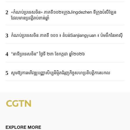
2
«កំណប់ប្រទេសចិន» ភាគទី១០២៖ក្រុងJingdezhen ទីក្រុងប៉សឺឡែន
ដែលមានប្រវត្តិរាប់ពាន់ឆ្នាំ
3
កំណប់ប្រទេសចិន ភាគទី ១០១ ៖ តំបន់Sanjiangyuan ៖ ប៉មទឹកនៃអាស៊ី
4
“នាទីប្រទេសចិន” ថ្ងៃទី ២៣ ខែកក្កដា ឆ្នាំ២០២៦
5
សូមឱ្យការអភិវឌ្ឍបញ្ញាសិប្បនិម្មិតជំរុញកិច្ចសហប្រតិបត្តិការសកល
EXPLORE MORE