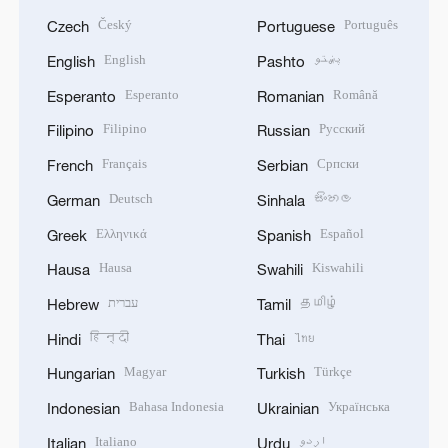
Český
Português
Czech
Portuguese
English
پښتو
English
Pashto
Esperanto
Română
Esperanto
Romanian
Filipino
Русский
Filipino
Russian
Français
Српски
French
Serbian
Deutsch
සිංහල
German
Sinhala
Ελληνικά
Español
Greek
Spanish
Hausa
Kiswahili
Hausa
Swahili
עברית
தமிழ்
Hebrew
Tamil
हिन्दी
ไทย
Hindi
Thai
Magyar
Türkçe
Hungarian
Turkish
Bahasa Indonesia
Українська
Indonesian
Ukrainian
Italiano
اردو
Italian
Urdu