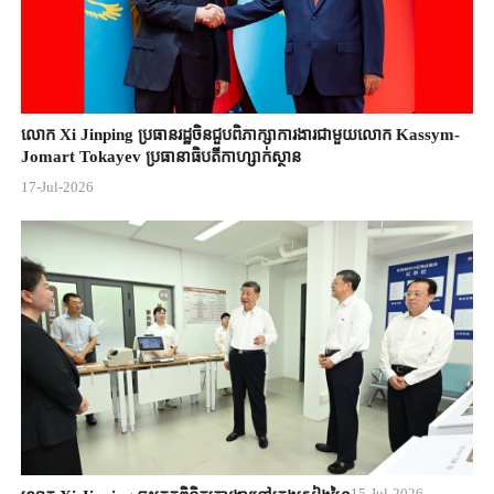
លោក Xi Jinping ប្រធានរដ្ឋចិន​ជួបពិភាក្សា​ការងារជាមួយ​លោក Kassym-
Jomart ​Tokayev ​ប្រធានាធិបតី​កាហ្សាក់ស្ថាន​
17-Jul-2026
15-Jul-2026