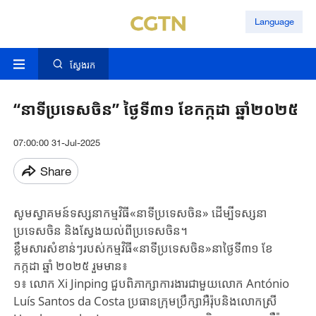
Language
ស្វែងរក
“នាទីប្រទេសចិន” ថ្ងៃទី៣១ ខែកក្កដា ឆ្នាំ២០២៥
07:00:00 31-Jul-2025
Share
សូមស្វាគមន៍ទស្សនាកម្មវិធី«នាទីប្រទេសចិន» ដើម្បីទស្សនា
ប្រទេសចិន និងស្វែងយល់ពីប្រទេសចិន។
ខ្លឹមសារសំខាន់ៗរបស់កម្មវិធី«នាទីប្រទេសចិន»នាថ្ងៃទី៣១ ខែ
កក្កដា ឆ្នាំ ២០២៥ រួមមាន៖
១៖ លោក Xi Jinping ជួបពិភាក្សាការងារជាមួយលោក António
Luís Santos da Costa ប្រធានក្រុមប្រឹក្សាអឺរ៉ុបនិងលោកស្រី