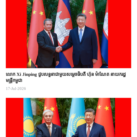
លោក Xi Jinping ជួបសន្ទនាជាមួយសម្តេចធិបតី ហ៊ុន ម៉ាណែត នាយករដ្ឋ
មន្ត្រីកម្ពុជា
17-Jul-2026