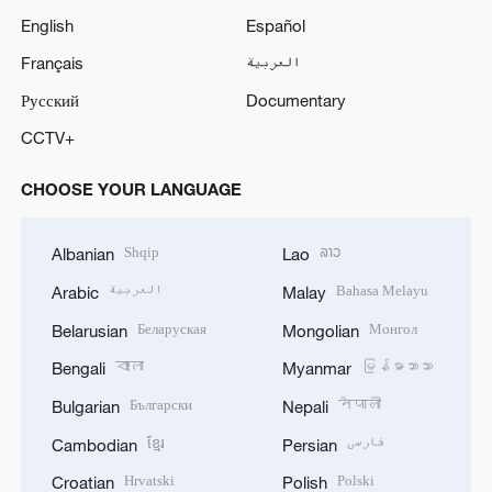
English
Español
Français
العربية
Русский
Documentary
CCTV+
CHOOSE YOUR LANGUAGE
Shqip
ລາວ
Albanian
Lao
العربية
Bahasa Melayu
Arabic
Malay
Беларуская
Монгол
Belarusian
Mongolian
বাংলা
မြန်မာဘာသာ
Bengali
Myanmar
Български
नेपाली
Bulgarian
Nepali
ខ្មែរ
فارسی
Cambodian
Persian
Hrvatski
Polski
Croatian
Polish