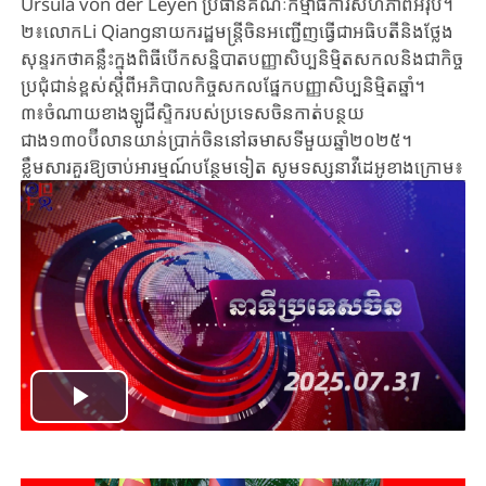
Ursula von der Leyen ប្រធានគណៈកម្មាធិការសហភាពអឺរ៉ុប។
២៖លោកLi Qiangនាយករដ្ឋមន្រ្តីចិនអញ្ជើញធ្វើជាអធិបតីនិងថ្លែង
សុន្ទរកថាគន្លឹះក្នុងពិធីបើកសន្និបាតបញ្ញាសិប្បនិម្មិតសកលនិងជាកិច្ច
ប្រជុំជាន់ខ្ពស់ស្តីពីអភិបាលកិច្ចសកលផ្នែកបញ្ញាសិប្បនិមិ្មតឆ្នាំ។
៣៖ចំណាយ​ខាង​ឡូជីស្ទិក​របស់​ប្រទេសចិន​កាត់បន្ថយ​
ជាង១៣០ប៊ីលាន​យាន់ប្រាក់ចិន​នៅ​ឆមាសទីមួយ​ឆ្នាំ​២០២៥។
ខ្លឹមសារគួរឱ្យចាប់អារម្មណ៍បន្ថែមទៀត សូមទស្សនាវីដេអូខាងក្រោម៖
Play
Video