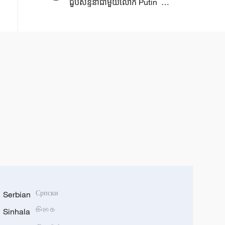
ជួបសន្ទនាជាមួយលោក​ Putin ​​
ប្រធានាធិបតី​រុស្ស៊ី​
Serbian
Српски
Sinhala
සිංහල