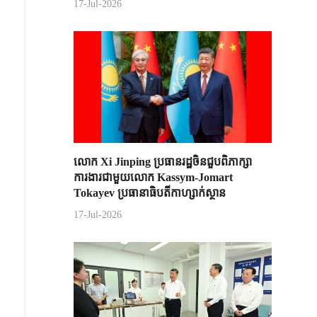
17-Jul-2026
លោក Xi Jinping ប្រធានរដ្ឋចិន​ជួបពិភាក្សា​
ការងារជាមួយ​លោក Kassym-Jomart ​
Tokayev ​ប្រធានាធិបតី​កាហ្សាក់ស្ថាន​
17-Jul-2026