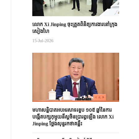
លោក Xi Jinping ចុះត្រួតពិនិត្យការងារនៅក្រុង
សៀងហៃ
15-Jul-2026
មហាសន្និបាតអបអរសាទរខួប ១០៥ ឆ្នាំនៃការ
បង្កើតបក្សកុម្មុយនីស្តចិនប្រារព្ធឡើង លោក Xi
Jinping ថ្លែងសុន្ទរកថាគន្លឹះ