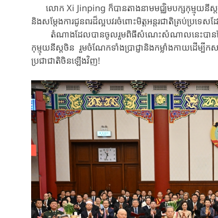
លោក Xi Jinping ​ក៏បាន​តាង​នាម​​មជ្ឈិម​បក្សកុម្មុយនីស្តចិន​ ​
និង​សម្តែង​ការ​​ជូនពរ​ដ៏​​ល្អបវរ​​ចំពោះ​មិត្ត​អន្តរជាតិ​គ្រប់ប្រទ
តំណាង​ដែលបាន​ចូលរួម​ពិធីសំណេះសំណាល​នេះ​បាន​ថ្លែងថា ​​នឹង​រួម
កុម្មុយនីស្ត​​ចិន​ ​ ​​​​រួមចំណែក​ទាំង​ប្រាជ្ញា​និង​កម្លាំងកាយ​​​​ដើម្បី​
ប្រជាជាតិ​ចិន​​​ឡើងវិញ​!