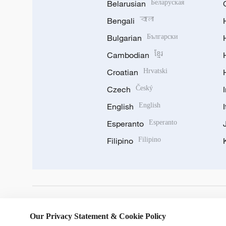
Belarusian
Беларуская
Bengali
বাংলা
Bulgarian
Български
Cambodian
ខ្មែរ
Croatian
Hrvatski
Czech
Český
English
English
Esperanto
Esperanto
Filipino
Filipino
DOWNLOAD OUR APP
Our Privacy Statement & Cookie Policy