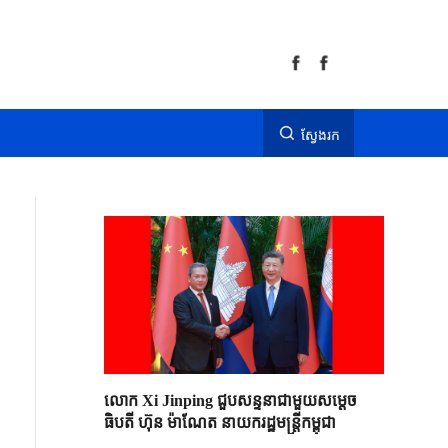
ស្វែងរក
លោក Xi Jinping ជួបសន្ទនាជាមួយសម្តេច
ធិបតី ហ៊ុន ម៉ាណែត នាយករដ្ឋមន្ត្រីកម្ពុជា