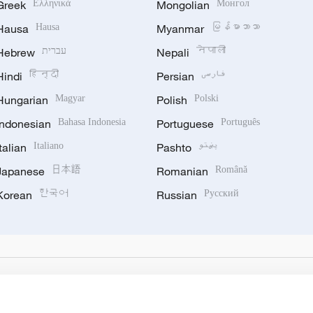
Greek
Ελληνικά
Mongolian
Монгол
Hausa
Hausa
Myanmar
မြန်မာဘာသာ
Hebrew
עברית
Nepali
नेपाली
Hindi
हिन्दी
Persian
فارسی
Hungarian
Magyar
Polish
Polski
Indonesian
Bahasa Indonesia
Portuguese
Português
Italian
Italiano
Pashto
پښتو
Japanese
日本語
Romanian
Română
Korean
한국어
Russian
Русский