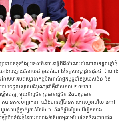
ាជនទូទាំងប្រទេសចិន​បាន​ធ្វើ​ពិធី​​សំណេះសំណាល​ទទួលឆ្នាំថ្មី
គ្នា​​យ៉ាងសប្បាយរីករាយ​ជាមួយតំណាង​នៃ​គ្រប់​មជ្ឈដ្ឋាន​ដូចជា ​តំណាង​
ូវ​នៃ​សមាគម​ឧស្សាហកម្មនិងពាណិជ្ជកម្ម​ទូទាំងប្រទេស​ចិន និង​​
​អបអរទទួលស្វាគមន៍​បុណ្យ​ឆ្នាំ​ថ្មី​​ឆ្នាំសកល ២០២៦។
្សកុម្មុយនីស្តចិន​ ប្រធានរដ្ឋចិន​ និង​ជា​​​ប្រធាន
​លោក​បាន​គូសបញ្ជាក់ថា ​យើង​បាន​ធ្វើ​​ផែនការ​គោល​រួច​ហើយ ​នេះ​ជា
​​សាមគ្គី​គ្នា​ឱ្យ​​កាន់តែ​រឹងមាំ​ ​​ខិតខំប្រឹងប្រែង​ដើម្បី​កសាង​
​ដើម្បី​​បើក​ទំព័រថ្មី​នៃ​ការកសាង​ទំនើបកម្ម​តាម​បែបផែនចិន​ដោយ​ឥត​