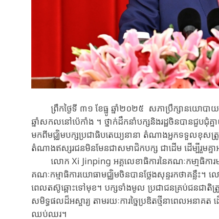
ព្រឹកថ្ងៃទី ៣១ ខែធ្នូ ឆ្នាំ២០២៥ ​សភាប្រឹក្សានយោបាយប្រជ
ឆ្នាំសកលនៅប៉េកាំង ។ ថ្នាក់ដឹកនាំបក្ស​និងរដ្ឋ​ចិន​បាន​ជួបជុំ​
មកពី​មជ្ឈិម​បក្ស​ប្រជាធិបតេយ្យ​នានា ​តំណាង​អ្នកទទួល​ខុសត្រ
តំណាង​ឥស្សរជន​មិនមែន​​ជា​សមាជិក​បក្ស​ ជាដើម ​​ដើម្បីរួមគ្នា
​លោក​ Xi Jinping ​អគ្គលេខាធិការ​នៃ​គណៈកមា្មធិការ​មជ្ឈិមបក
គណៈកម្មាធិការយោធាមជ្ឈិមចិន​បាន​​​​​​ថ្លែងសុន្ទរកថា​គន្លឹះ។ 
ពេល​តស៊ូ​​ឆ្ពោះ​ទៅមុខ​។ ​​បក្សទាំងមូល ​ប្រជាជន​គ្រប់ជនជាតិ​ត្រូវ​រួម
សមិទ្ធផល​​ដ៏អស្ចារ្យ​ ​តាមរយៈការ​ច្នៃប្រឌិតថ្មី​នាពេល​អនាគត​ ​
ឈប់ឈរ។