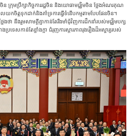
ក្រុមប្រឹក្សាកិច្ចការរដ្ឋចិន ​និង​​យោធាមជ្ឈិមចិន​ ​ថ្លែងអំណរគុណ​
េស​ដែល​​យកចិត្តទុកដាក់​និង​គាំទ្រ​ការធ្វើ​ទំនើបកម្ម​តាម​បែបផែនចិន។
​សាមគ្គី​គ្នា​​កាន់តែ​រឹង​មាំ​ជុំវិញ​ការ​ដឹកនាំ​របស់​មជ្ឈិម​បក្ស​
កសាង​ប្រទេស​កាន់តែខ្លាំងក្លា ​ជំរុញ​ការ​​ស្តារ​​ភាព​រុងរឿង​​ដ៏អស្ចារ្យ​​របស់​