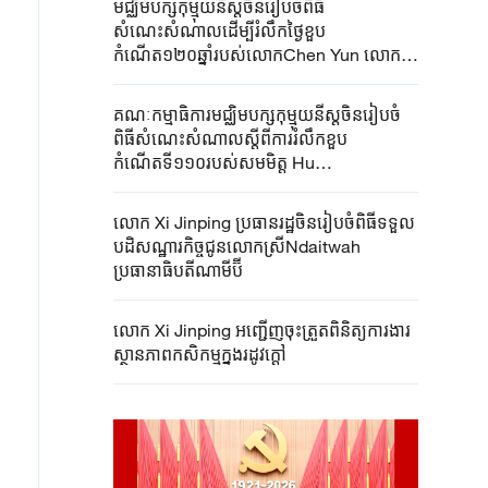
មជ្ឈិមបក្សកុម្មុយនីស្តចិនរៀបចំពិធី
សំណេះសំណាលដើម្បីរំលឹកថ្ងៃខួប
កំណើត១២០ឆ្នាំរបស់លោកChen Yun លោក
Xi Jinping ថ្លែងសុន្ទរកថាគន្លឹះ
គណៈកម្មាធិការមជ្ឈិមបក្សកុម្មុយនីស្តចិនរៀបចំ
ពិធីសំណេះសំណាលស្តីពីការរំលឹកខួប
កំណើតទី១១០របស់សមមិត្ត Hu
Yaobang អតីតអគ្គលេខាធិការនៃ
គណៈកម្មាធិការមជ្ឈិមបក្សកុម្មុយនីស្តចិន លោក
លោក Xi Jinping ប្រធាន​រដ្ឋ​ចិនរៀបចំ​ពិធីទទួល
Xi Jinping ថ្លែងសុន្ទរកថាគន្លឹះ
បដិសណ្ឋារកិច្ច​ជូន​លោកស្រី​Ndaitwah​
ប្រធានាធិបតី​ណាមីប៊ី
លោក Xi Jinping អញ្ជើញ​ចុះត្រួតពិនិត្យការងារ
ស្ថានភាពកសិកម្មក្នុងរដូវក្តៅ