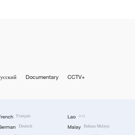
Русский
Documentary
CCTV+
French
Français
Lao
ລາວ
German
Deutsch
Malay
Bahasa Melayu