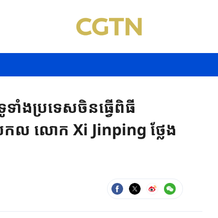
ាំងប្រទេសចិនធ្វើពិធី
ាំសកល លោក Xi Jinping ថ្លែង