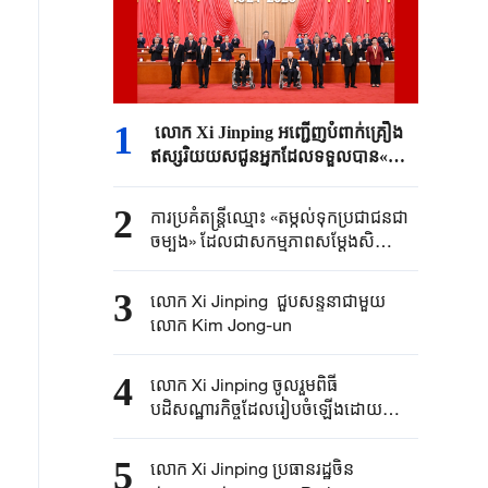
1
លោក Xi Jinping អញ្ជើញបំពាក់គ្រឿង
ឥស្សរិយយសជូន​អ្នកដែលទទួលបាន«
មេដាយ ១ កក្កដា »
2
ការប្រគំតន្ត្រីឈ្មោះ «តម្កល់ទុកប្រជាជនជា
ចម្បង» ដែលជាសកម្មភាពសម្តែងសិល្បៈ
ដើម្បីអបអរសាទរខួប ១០៥ ឆ្នាំនៃការបង្កើត
បក្សកុម្មុយនីស្តចិនធ្វើឡើងនៅប៉េកាំង
3
លោក Xi Jinping ជួបសន្ទនាជាមួយ​​
លោក Kim Jong-un
4
លោក Xi Jinping ចូលរួមពិធី
បដិសណ្ឋារកិច្ច​​ដែលរៀបចំឡើង​ដោយ
លោក Kim Jong-un
5
លោក Xi Jinping ប្រធានរដ្ឋចិន​