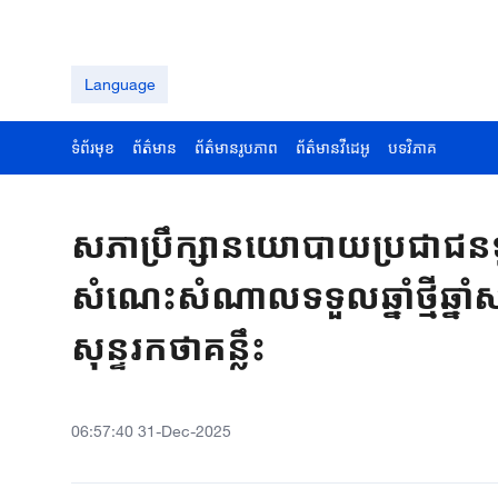
Language
ទំព័រមុខ
ព័ត៌មាន
ព័ត៌មានរូបភាព
ព័ត៌មានវីដេអូ
បទវិភាគ
សភាប្រឹក្សានយោបាយប្រជាជនទូទ
សំណេះសំណាលទទួលឆ្នាំថ្មីឆ្ន
សុន្ទរកថាគន្លឹះ
06:57:40 31-Dec-2025