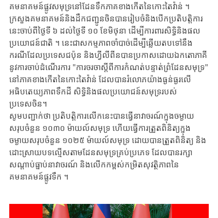
គមនាគមន៍​ផ្លូវសមុទ្រនៅដែនទឹកភាគខាងកើតនៃកោះតៃវ៉ាន់ ។
ក្រសួងគមនាគមន៍​និង​ដឹកជញ្ជូនចិនបានរៀបចំនិងបើក​ប្រតិបត្តិការ
នេះចាប់ពីថ្ងៃទី ៦ ដល់​ថ្ងៃទី ១០ ខែមិថុនា ដើម្បីការពារសិទ្ធិ​និង​ផល
ប្រយោជន៍ជាតិ ។ នេះជាសកម្មភាពចាំបាច់ដើម្បីឆ្លើយតបទៅនឹង
ករណីដែល​ប្រទេសជប៉ុន និងហ្វីលីពីនបាន​ប្រកាសដោយ​ឯកតោភាគី
នូវ​ការចាប់ដំណើរ​ការ​ "ការចរចាស្តីពីការ​កំណត់បន្ទាត់​ព្រំដែន​សមុទ្រ"
នៅភាគខាងកើតនៃកោះតៃវ៉ាន់ ដែលបានរំលោភយ៉ាងធ្ងន់ធ្ងរលើ
អធិបតេយ្យភាពទឹកដី សិទ្ធិនិង​ផលប្រយោជន៍​​សមុទ្ររបស់
ប្រទេសចិន។
សូម​បញ្ជាក់​ថា​ ប្រតិបត្តិការលើក​នេះបាន​ធ្វើ​នាវាចរណ៍​ក្នុង​ចម្ងាយ​
សរុបចំនួន​ ១០៣០ ម៉ាយល៍សមុទ្រ ហើយ​ធ្វើ​ការ​ត្រួត​ពិនិត្យក្នុង​​
ចម្ងាយសរុបចំនួន ១០២៥ ម៉ាយល៍សមុទ្រ​ ដោយ​​បានត្រួត​ពិនិត្យ​ និង
ដោះស្រាយបទ​ល្មើស​តាមដែន​សមុទ្រគ្រប់​ប្រភេទ​ ដែល​បាន​រក្សា
សណ្តាប់ធ្នាប់នាវាចរណ៍ និងលើក​កម្ពស់​កម្រិតសុវត្ថិភាពនៃ​
គមនាគមន៍​ផ្លូវទឹក​ ។