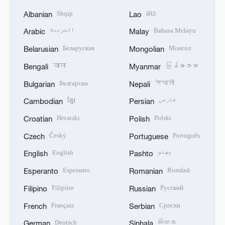
Shqip
ລາວ
Albanian
Lao
العربية
Bahasa Melayu
Arabic
Malay
Беларуская
Монгол
Belarusian
Mongolian
বাংলা
မြန်မာဘာသာ
Bengali
Myanmar
Български
नेपाली
Bulgarian
Nepali
ខ្មែរ
فارسی
Cambodian
Persian
Hrvatski
Polski
Croatian
Polish
Český
Português
Czech
Portuguese
English
پښتو
English
Pashto
Esperanto
Română
Esperanto
Romanian
Filipino
Русский
Filipino
Russian
Français
Српски
French
Serbian
Deutsch
සිංහල
German
Sinhala