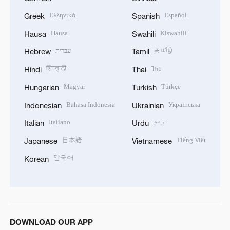
Ελληνικά
Español
Greek
Spanish
Hausa
Kiswahili
Hausa
Swahili
עברית
தமிழ்
Hebrew
Tamil
हिन्दी
ไทย
Hindi
Thai
Magyar
Türkçe
Hungarian
Turkish
Bahasa Indonesia
Українська
Indonesian
Ukrainian
Italiano
اردو
Italian
Urdu
日本語
Tiếng Việt
Japanese
Vietnamese
한국어
Korean
DOWNLOAD OUR APP