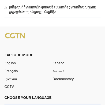
5
ប្រព័ន្ធសារព័ត៌មានអាមេរិក៖ប្រទេសចិនបង្ហាញពីឧត្តមភាពពិសេសក្នុងការ
ប្រកួតប្រជែងបច្ចេកវិទ្យាបញ្ញាសិប្បនិម្មិត
EXPLORE MORE
English
Español
Français
العربية
Русский
Documentary
CCTV+
CHOOSE YOUR LANGUAGE