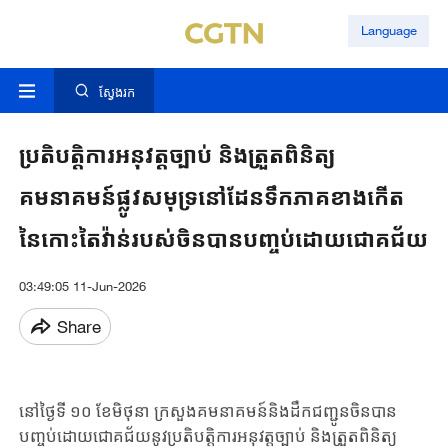
Language
ស្វែងរក
ប្រតិបត្តិការអនុវត្តច្បាប់ និងត្រួតពិនិត្យ
គមនាគមន៍​ផ្លូវសមុទ្រនៅ​ដែនទឹកភាគខាងកើត
នៃកោះតៃវ៉ាន់របស់​​ចិន​បានបញ្ចប់ដោយជោគជ័យ
03:49:05 11-Jun-2026
Share
នៅថ្ងៃទី ១០ ខែមិថុនា ក្រសួងគមនាគមន៍​និង​ដឹកជញ្ជូនចិនបាន
បញ្ចប់ដោយជោគជ័យនូវ​ប្រតិបត្តិការអនុវត្តច្បាប់ និងត្រួតពិនិត្យ