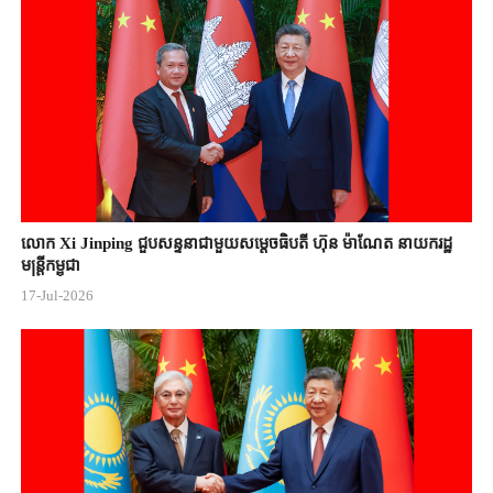
លោក Xi Jinping ជួបសន្ទនាជាមួយសម្តេចធិបតី ហ៊ុន ម៉ាណែត នាយករដ្ឋ
មន្ត្រីកម្ពុជា
17-Jul-2026