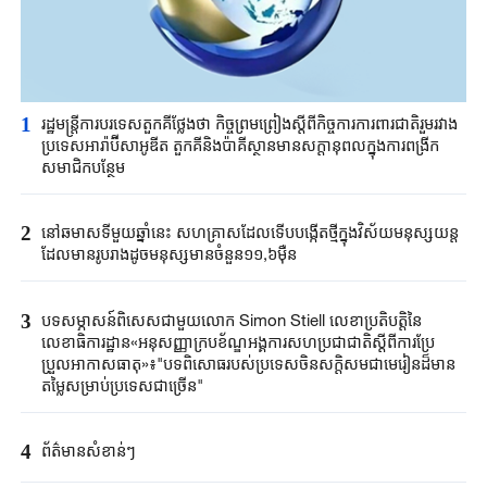
1
រដ្ឋមន្ត្រី​ការបរទេស​តួកគីថ្លែងថា ​កិច្ចព្រមព្រៀងស្តីពី​កិច្ចការការពារ​ជាតិរួមរវាង​
ប្រទេស​អា​រ៉ាប៊ី​សាអូឌីត តួកគី​និងប៉ាគីស្ថាន​មានសក្តានុពល​ក្នុងការពង្រីក​
សមាជិកបន្ថែម​
2
នៅឆមាសទីមួយ​ឆ្នាំនេះ ​សហគ្រាសដែល​ទើបបង្កើតថ្មី​ក្នុងវិស័យ​មនុស្សយន្ត​
ដែល​មាន​រូប​រាង​ដូចមនុស្ស​មានចំនួន១១,៦ម៉ឺន​
3
បទសម្ភាសន៍ពិសេសជាមួយលោក Simon Stiell លេខាប្រតិបតិ្តនៃ
លេខាធិការដ្ឋាន«អនុសញ្ញាក្របខ័ណ្ឌអង្គការសហប្រជាជាតិស្តីពីការប្រែ
ប្រួលអាកាសធាតុ»៖"បទពិសោធរបស់ប្រទេសចិនសក្តិសមជាមេរៀនដ៏មាន
តម្លៃសម្រាប់ប្រទេសជាច្រើន"
4
ព័ត៌មានសំខាន់ៗ