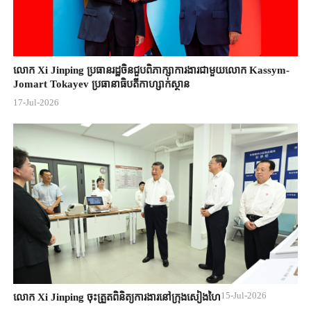
លោក Xi Jinping ប្រធានរដ្ឋចិន​ជួបពិភាក្សា​ការងារជាមួយ​លោក Kassym-
Jomart ​Tokayev ​ប្រធានាធិបតី​កាហ្សាក់ស្ថាន​
17-Jul-2026
15-Jul-2026
លោក Xi Jinping ចុះត្រួតពិនិត្យការងារនៅក្រុងសៀងហៃ