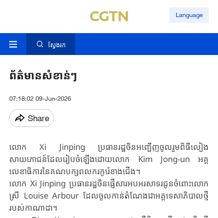
Language
ស្វែងរក
ព័ត៌មាន​សំខាន់ៗ
07:18:02 09-Jun-2026
Share
លោក Xi Jinping ប្រធាន​រដ្ឋ​ចិន​អញ្ជើញចូលរួមពិធីលៀង
សាយភោជន៍​​ដែលរៀបចំឡើង​ដោយលោក Kim Jong-un អគ្គ
លេខាធិការនៃគណបក្សពលករកូរ៉េខាងជើង​។
លោក Xi Jinping ​ប្រធាន​រដ្ឋ​ចិន​ផ្ញើសារអបអរសាទរជូនចំពោះលោក
ស្រី Louise Arbour ដែល​ចូល​កាន់​តំណែង​ជាអគ្គទេសាភិបាលថ្មី​
របស់កាណាដា​។