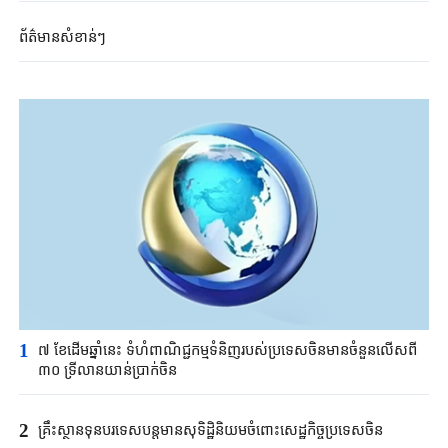
ព័ត៌មាន​សំខាន់ៗ
1
៧ ខែដើមឆ្នាំនេះ ទំហំពាណិជ្ជកម្មទំនិញរបស់ប្រទេសចិនមានចំនួនលើសពី
៣០ ទ្រីលានយាន់ប្រាក់ចិន
2
គ្រឹះស្ថាន​ទុនបរទេស​បន្តមាន​សុទិដ្ឋិនិយម​ចំពោះសេដ្ឋកិច្ច​ប្រទេសចិន​​