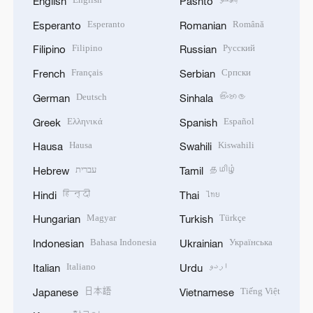
English
Pashto
Esperanto
Română
Esperanto
Romanian
Filipino
Русский
Filipino
Russian
Français
Српски
French
Serbian
Deutsch
සිංහල
German
Sinhala
Ελληνικά
Español
Greek
Spanish
Hausa
Kiswahili
Hausa
Swahili
עברית
தமிழ்
Hebrew
Tamil
हिन्दी
ไทย
Hindi
Thai
Magyar
Türkçe
Hungarian
Turkish
Bahasa Indonesia
Українська
Indonesian
Ukrainian
Italiano
اردو
Italian
Urdu
日本語
Tiếng Việt
Japanese
Vietnamese