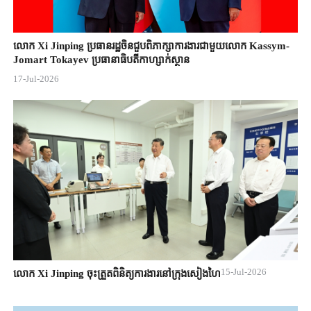
លោក Xi Jinping ប្រធានរដ្ឋចិន​ជួបពិភាក្សា​ការងារជាមួយ​លោក Kassym-
Jomart ​Tokayev ​ប្រធានាធិបតី​កាហ្សាក់ស្ថាន​
17-Jul-2026
15-Jul-2026
លោក Xi Jinping ចុះត្រួតពិនិត្យការងារនៅក្រុងសៀងហៃ