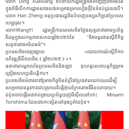
លោក Ding Xuexiang ឧបនាយករដ្ឋមន្ត្រីចិន​អញ្ជើញជាអធិបតី
ក្នុងពិធីបើកការដ្ឋានសាងសង់គម្រោងច្រករបៀងថ្មីនៃទំនប់ជ្រលងបី។
លោក Han Zheng អនុប្រធានរដ្ឋចិន​បំពេញ​ទស្សនកិច្ចនៅ​ប្រទេស​​
បេឡារុស។
លោកWangYi រដ្ឋមន្ត្រីការបរទេស​ចិន​ថ្លែងសុន្ទរកថាតាមប្រព័ន្ធ
វីដេអូក្នុងសកម្មភាពសកលឆ្នាំ២០២៦នៃ “ទិវាអន្តរជាតស្តីពីកិច្ច
សន្ទនារវាងអរិយធម៌”។
ប្រទេសចិនចេញផ្សាយ «របាយការណ៍ស្តីពីការ
អភិវឌ្ឍឌីជីថលចិន（ឆ្នាំ២០២៥）»។
ធនាគារកណ្តាល​​នៃប្រទេសចិននិងឡាវ ​​ចុះ​ហត្ថលេខា​បន្ត​កិច្ច​ព្រម
ព្រៀង​សហប្រតិបត្តិការ​។
ប្រទេសចិនអំពាវនាវឱ្យមានកិច្ចខិតខំប្រឹងប្រែងឥតឈប់ឈរដើម្បី
សម្រេចបាននូវ​ការ​ដោះស្រាយ​វិបត្តិអ៊ុយក្រែនតាមវិធី​​នយោបាយ។
ជប៉ុនចាប់ផ្តើមដាក់ពង្រាយប្រព័ន្ធ​​បាញ់មីស៊ីលនៅ​កោះ Minami
Torishima ដែលជាកោះស្ថិត​នៅ​ចុងបូព៌ា​ជប៉ុន​។