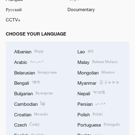
Русский
Documentary
CCTV+
CHOOSE YOUR LANGUAGE
Shqip
ລາວ
Albanian
Lao
العربية
Bahasa Melayu
Arabic
Malay
Беларуская
Монгол
Belarusian
Mongolian
বাংলা
မြန်မာဘာသာ
Bengali
Myanmar
Български
नेपाली
Bulgarian
Nepali
ខ្មែរ
فارسی
Cambodian
Persian
Hrvatski
Polski
Croatian
Polish
Český
Português
Czech
Portuguese
English
پښتو