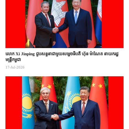
លោក Xi Jinping ជួបសន្ទនាជាមួយសម្តេចធិបតី ហ៊ុន ម៉ាណែត នាយករដ្ឋ
មន្ត្រីកម្ពុជា
17-Jul-2026