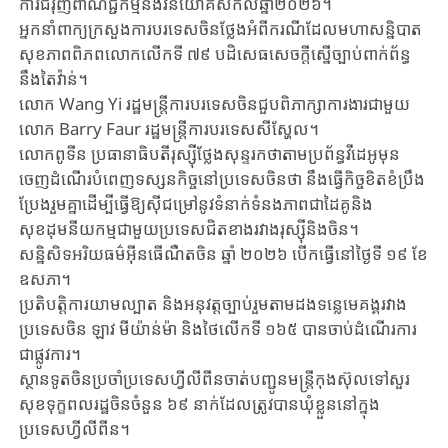
ការ​​ជំរុញ​​ពាណិជ្ជកម្ម​និង​វិនិយោគ​សកល​ឆ្នាំ​២០២៦​។
អ្នកនាំពាក្យក្រសួងការបរទេសចិនថ្លែងអំពីករណីដែលមហាសន្និបាត
សុខភាពពិភពលោកលើកទី ៧៩ បដិសេធសេចក្តីស្នើច្បាប់ពាក់ព័ន្ធ
នឹងតៃវ៉ាន់។
លោក Wang Yi រដ្ឋមន្ត្រី​ការបរទេស​ចិន​ជួបពិភាក្សាការងារជាមួយ
លោក Barry Faur រដ្ឋមន្ត្រីការបរទេសសីស្ហែល។
លោកពូទីន ប្រធានាធិបតី​រុស្ស៊ី​ថ្លែងសុន្ទរកថាតាមប្រព័ន្ធវីដេអូមុន
ចេញដំណើរបំពេញទស្សនកិច្ចនៅប្រទេសចិនថា នឹងធ្វើកិច្ចខិតខំប្រឹង
ប្រែងរួមគ្នាដើម្បីធ្វើឱ្យស៊ីជម្រៅនូវទំនាក់ទំនងភាពជាដៃគូនិង
សុខដុមនីយកម្មជាមួយប្រទេសជិតខាងរវាងរុស្ស៊ីនិងចិន។
សន្និសិទ​អរិយធម៌អ៊ីនធើណឺត​ចិន ឆ្នាំ ២០២៦ បើកធ្វើ​នៅថ្ងៃទី ១៩ ខែ​
ឧសភា​។
ប្រតិបត្តិការយាមល្បាត និងអនុវត្តច្បាប់រួមតាមដងទន្លេមេគង្គរវាង
ប្រទេសចិន ឡាវ មីយ៉ាន់ម៉ា និងថៃលើកទី ១៦៥ បានចាប់ដំណើរការ
ជាផ្លូវការ។
ស្ថានទូតចិនប្រចាំប្រទេសហ្វីលីពីនចាត់បញ្ជូនមន្ត្រីកុងស៊ុលទៅសួរ
សុខទុក្ខពលរដ្ឋចិនចំនួន ៦៩ នាក់ដែលត្រូវបានឃុំខ្លួននៅក្នុង
ប្រទេសហ្វីលីពីន។