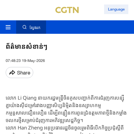
Language
ស្វែងរក
ព័ត៌មាន​សំខាន់ៗ
07:48:23 19-May-2026
Share
លោក Li Qiang នាយករដ្ឋមន្ត្រីចិនគូសបញ្ជាក់ពីការជំរុញការបន្ស៊ី
គ្នាយ៉ាងស៊ីជម្រៅរវាងបញ្ញាសិប្បនិម្មិតនិងឧស្សាហកម្ម
កម្មន្តសាលជឿនលឿន ដើម្បីពន្លឿនការពូនជ្រំឧត្តមភាពថ្មីនិងកម្លាំង
ចលករថ្មីសម្រាប់ជំរុញការអភិវឌ្ឍសេដ្ឋកិច្ច។
លោក ​Han Zheng​​ អនុប្រធានរដ្ឋចិនចូលរួម​​ពិធី​បើក​កិច្ចប្រជុំ​ស្តីពី​