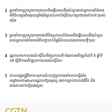
2
អ្នកនាំពាក្យ​ក្រសួង​ការបរទេសចិន​ឆ្លើយតបនឹង​សំណួរ​របស់​អ្នកសារព័ត៌មាន​
អំពី​ជំហរ​ប្រ​ឆាំង​នុយក្លេអ៊ែរ​ដ៏ច្បាស់លាស់នៃ​ក្តី​បំណងប្រជាជន​សំខាន់ៗ​របស់
ជប៉ុន​
3
អ្នកនាំពាក្យក្រសួងការពារជាតិចិនប្រកាសព័ត៌មាននិងឆ្លើយតបនឹងសំណួរ
របស់អ្នកសារព័ត៌មានអំពីបញ្ហាពាក់ព័ន្ធវិស័យយោធានាពេលថ្មីៗនេះ
4
រដ្ឋបាលអាកាសចរណ៍ស៊ីវិលចិនប្រកាសពី«ផែនការអភិវឌ្ឍន៍ជាតិ ៥ ឆ្នាំទី
១៥ ស្តីពីការអភិវឌ្ឍអាកាសចរណ៍ស៊ីវិល»
5
នាយករដ្ឋមន្ត្រីថៃ៖ហេតុការណ៍បាញ់ប្រហារនៅសាលារៀននៃ
ខេត្តNonthaburiបណ្តាលឱ្យមនុស្ស ៨នាក់ស្លាប់បាត់បង់ជីវិត និង
ជាង៣០នាក់ទៀតរងរបួស