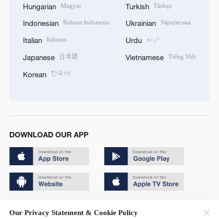
Magyar
Türkçe
Hungarian
Turkish
Bahasa Indonesia
Українська
Indonesian
Ukrainian
Italiano
اردو
Italian
Urdu
日本語
Tiếng Việt
Japanese
Vietnamese
한국어
Korean
DOWNLOAD OUR APP
Copyright © 2024 CGTN.
Our Privacy Statement & Cookie Policy