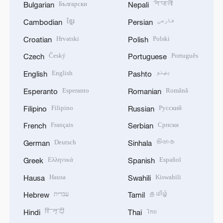
Български
नेपाली
Bulgarian
Nepali
ខ្មែរ
فارسی
Cambodian
Persian
Hrvatski
Polski
Croatian
Polish
Český
Português
Czech
Portuguese
English
پښتو
English
Pashto
Esperanto
Română
Esperanto
Romanian
Filipino
Русский
Filipino
Russian
Français
Српски
French
Serbian
Deutsch
සිංහල
German
Sinhala
Ελληνικά
Español
Greek
Spanish
Hausa
Kiswahili
Hausa
Swahili
עברית
தமிழ்
Hebrew
Tamil
हिन्दी
ไทย
Hindi
Thai