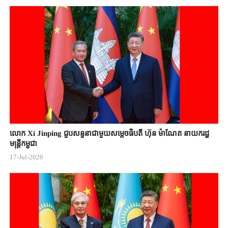
លោក Xi Jinping ជួបសន្ទនាជាមួយសម្តេចធិបតី ហ៊ុន ម៉ាណែត នាយករដ្ឋ
មន្ត្រីកម្ពុជា
17-Jul-2026