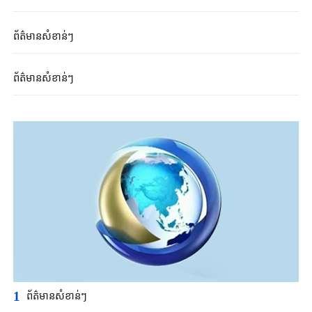
ព័ត៌មាន​សំខាន់ៗ
ព័ត៌មាន​សំខាន់ៗ
1
ព័ត៌មានសំខាន់ៗ​