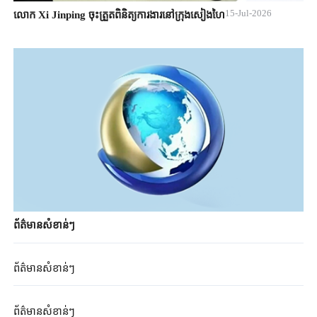
15-Jul-2026
លោក Xi Jinping ចុះត្រួតពិនិត្យការងារនៅក្រុងសៀងហៃ
ព័ត៌មាន​សំខាន់ៗ
ព័ត៌មាន​សំខាន់ៗ
ព័ត៌មាន​សំខាន់ៗ