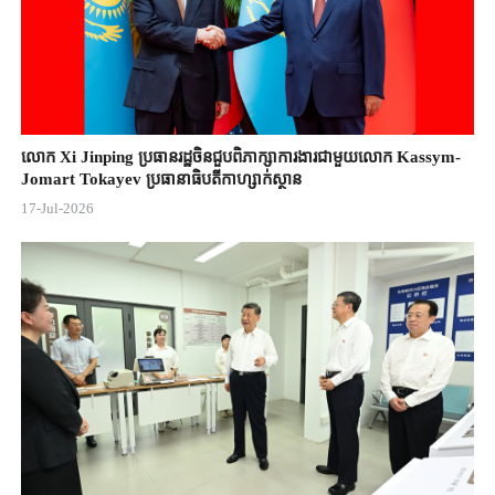
លោក Xi Jinping ប្រធានរដ្ឋចិន​ជួបពិភាក្សា​ការងារជាមួយ​លោក Kassym-
Jomart ​Tokayev ​ប្រធានាធិបតី​កាហ្សាក់ស្ថាន​
17-Jul-2026