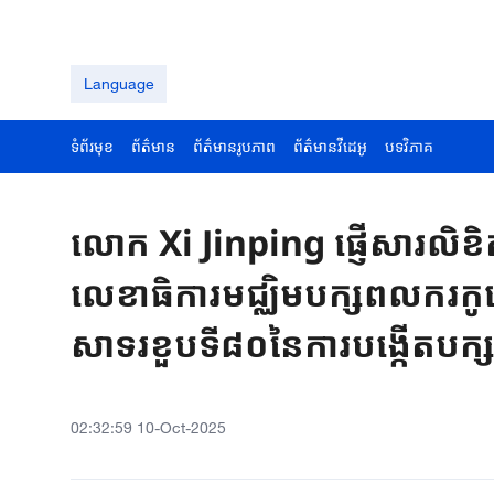
Language
ទំព័រមុខ
ព័ត៌មាន
ព័ត៌មានរូបភាព
ព័ត៌មានវីដេអូ
បទវិភាគ
លោក Xi Jinping ផ្ញើសារលិខ
លេខាធិការមជ្ឈិមបក្សពលករកូរ
សាទរខួបទី៨០នៃការបង្កើតបក្
02:32:59 10-Oct-2025