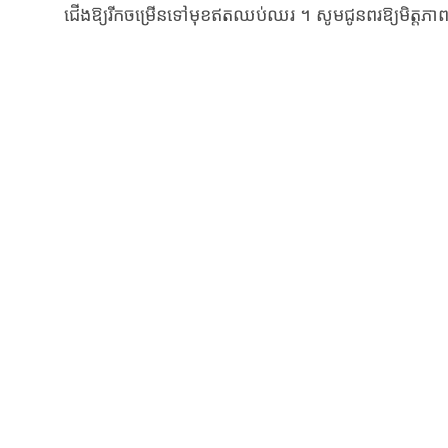
ជើងឱ្យ​​រីក​ចម្រើន​ទៅមុខ​ឥតឈប់ឈរ ។ សូម​ជូន​ពរឱ្យ​មិត្តភ