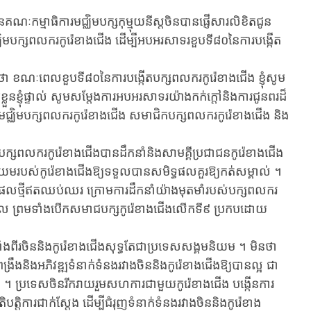
ម្មាធិការមជ្ឈិមបក្សកុម្មុយនីស្តចិនបាន​ផ្ញើសារលិខិតជូន
សពលករកូរ៉េខាងជើង ដើម្បី​អបអរសាទរ​ខួប​ទី​៨០​នៃកា​របង្កើត​
េល​ខួប​ទី​៨០​នៃកា​របង្កើត​បក្ស​ពលករ​កូរ៉េខាង​ជើង ខ្ញុំ​សូម​
ន​​ខ្ញុំ​ផ្ទាល់​ សូមសម្តែង​​ការ​អបអរសាទរ​យ៉ាង​កក់ក្តៅ​និង​ការ​ជូន​ពរ​ដ៏
ារមជ្ឈិមបក្សពលករកូរ៉េខាងជើង សមាជិក​បក្ស​ពលករ​កូរ៉េខាង​ជើង និង​
​កូរ៉េខាង​ជើង​បាន​ដឹក​នាំ​និង​សាមគ្គី​ប្រជាជន​កូរ៉េខាង​ជើង​ ​
មនិយម​របស់​កូរ៉េខាង​ជើងឱ្យ​​ទទួល​បាន​សមិទ្ធផល​គួរ​ឱ្យ​កត់សម្គាល់ ។
ផល​ថ្មី​ឥតឈប់ឈរ​ ក្រោម​ការ​ដឹក​នាំ​យ៉ាង​មុត​មាំ​របស់​បក្ស​ពលករ​
្នូល​ ព្រមទាំង​បើក​សមាជ​បក្ស​កូរ៉េខាង​ជើង​លើក​ទី​៩ ប្រកប​ដោយ​
ននិង​កូរ៉េខាង​ជើងសុទ្ធតែ​ជា​ប្រទេស​សង្គមនិយម​​ ។ មិន​ថា​
្រឹង​និង​អភិវឌ្ឍ​ទំនាក់ទំនង​រវាង​ចិន​និង​កូរ៉េខាង​ជើង​ឱ្យ​បាន​ល្អ ជា​
​ ។ ប្រទេសចិន​រីក​រាយ​រួម​សហការ​ជា​មួយ​កូរ៉េខាង​ជើង បង្កើន​ការ​
ិបតិ្តការ​ជាក់ស្តែង ដើម្បីជំរុញ​ទំនាក់ទំនង​រវាង​ចិននិង​កូរ៉េខាង​