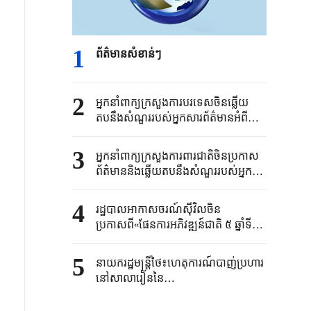
1
ព័ត៌មានសំខាន់ៗ​
2
អ្នកនាំពាក្យ​ក្រសួង​ការបរទេសចិន​ឆ្លើយ
តបនឹង​សំណួរ​របស់​អ្នកសារព័ត៌មាន​អំពី​
ជំហរ​ប្រ​ឆាំង​នុយក្លេអ៊ែរ​ដ៏ច្បាស់លាស់នៃ​ក្តី​
បំណងប្រជាជន​សំខាន់ៗ​របស់ជប៉ុន​
3
អ្នកនាំពាក្យក្រសួងការពារជាតិចិនប្រកាស
ព័ត៌មាននិងឆ្លើយតបនឹងសំណួររបស់អ្នក
សារព័ត៌មានអំពីបញ្ហាពាក់ព័ន្ធវិស័យ
យោធានាពេលថ្មីៗនេះ
4
រដ្ឋបាលអាកាសចរណ៍ស៊ីវិលចិន
ប្រកាសពី«ផែនការអភិវឌ្ឍន៍ជាតិ ៥ ឆ្នាំទី
១៥ ស្តីពីការអភិវឌ្ឍអាកាសចរណ៍ស៊ីវិល»
5
នាយករដ្ឋមន្ត្រីថៃ៖ហេតុការណ៍បាញ់ប្រហារ
នៅសាលារៀននៃ
ខេត្តNonthaburiបណ្តាលឱ្យមនុស្ស
៨នាក់ស្លាប់បាត់បង់ជីវិត និងជាង៣០នាក់