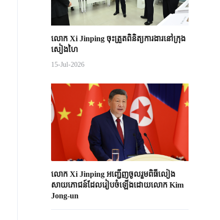
លោក Xi Jinping ចុះត្រួតពិនិត្យការងារនៅក្រុង
សៀងហៃ
15-Jul-2026
លោក Xi Jinping អញ្ជើញចូលរួមពិធីលៀង
សាយភោជន៍​​ដែលរៀបចំឡើង​ដោយលោក Kim
Jong-un