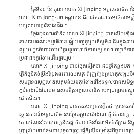
ថ្ងៃទី​១០ ខែ តុលា លោក Xi Jinping អគ្គលេខាធិការនៃគណៈក
លោក Kim Jong-un អគ្គលេខាធិការនៃគណៈកម្មាធិការមជ្ឈិមបក្
បក្ស​ពលករ​កូរ៉េខាង​ជើង​ ។
ថ្លែង​ក្នុ​ងសារលិខិត លោក Xi Jinping បាន​លើក​ឡើង​ថា ខណៈព
តាង​នាម​គណៈកម្មាធិការមជ្ឈិមបក្សកុម្មុយនីស្តចិន ​និងក្នុង​នាម​ខ្លួ
ល្អ​បវរ ជូនចំពោះ​សមមិត្ត​អគ្គលេខាធិការបក្ស​ ​គណៈកម្មាធិក
ប្រជាជន​កូរ៉េខាង​ជើងគ្រប់រូប​ ។
លោក Xi Jinping បានថ្លែង​ទៀតថា ៨០ឆ្នាំកន្លងមក​ បក្ស​ពលករ
ធ្វើកិច្ចខិតខំប្រឹងប្រែងពុះពារឧបសគ្គ ជំរុញ​ឱ្យ​បុព្វហេតុ​សង្គ
សូម​ជូន​ពរ​បុព្វហេតុ​សង្គមនិយម​កូរ៉េខាង​ជើង​ទទួល​បាន​សមិទ្ធ
កូរ៉េខាង​ជើង​ដែ​ល​មាន​សមមិត្ត​អគ្គលេខាធិការបក្ស​ជា​ប្រមុខ​ស
ជោគជ័យ​។
លោក Xi Jinping បានគូសបញ្ជាក់ទៀត​ថា ប្រទេស​ទាំង​ពីរ​ចិ
ស្ថានការណ៍​អន្តរជាតិ​មាន​បម្រែបម្រួល​យ៉ាង​ណាក្តី​ ក៏​ការ​រក្សា​ ពង
គោលណែនាំ​របស់​បក្ស​និង​រដ្ឋាភិបាល​ចិន​ដែល​មិន​កែប្រែជា​និច្ច​
ប្រាស្រ័យទាក់ទង​ជាយុទ្ធសាស្ត្រ ធ្វើ​ឱ្យ​ស៊ីជម្រៅ​នូវ​កិច្ច​សហប្រត