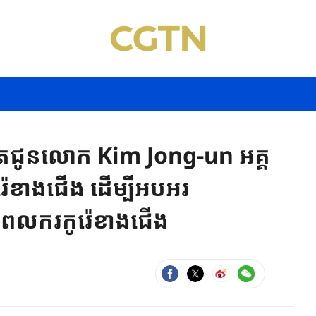
ិតជូនលោក Kim Jong-un អគ្គ
៉េខាងជើង ដើម្បីអបអរ
សពលករកូរ៉េខាងជើង