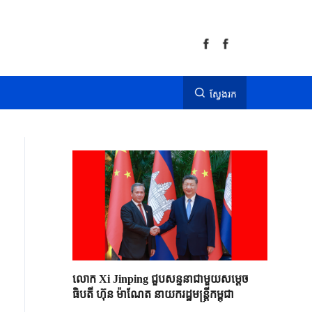
ស្វែងរក
លោក Xi Jinping ជួបសន្ទនាជាមួយសម្តេច
ធិបតី ហ៊ុន ម៉ាណែត នាយករដ្ឋមន្ត្រីកម្ពុជា