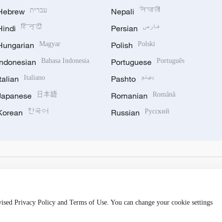
Hebrew
עברית
Nepali
नेपाली
Hindi
हिन्दी
Persian
فارسی
Hungarian
Magyar
Polish
Polski
Indonesian
Bahasa Indonesia
Portuguese
Português
Italian
Italiano
Pashto
پښتو
Japanese
日本語
Romanian
Română
Korean
한국어
Russian
Русский
evised Privacy Policy and Terms of Use. You can change your cookie settings