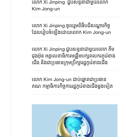
លោក Xi Jinping ជួបសន្ទនាជាមួយ​​លោក
Kim Jong-un
លោក Xi Jinping ចូលរួមពិធីបដិសណ្ឋារកិច្ច​​
ដែលរៀបចំឡើង​ដោយលោក Kim Jong-un
លោក Xi Jinping ជួបសន្ទនាជាមួយលោក គីម
ជុងអ៊ុន អគ្គលេខាធិការមជ្ឈិមបក្សពលករកូរ៉េខាង
ជើង និងជាប្រធានក្រុមប្រឹក្សារដ្ឋកូរ៉េខាងជើង
លោក Kim Jong-un ជាប់ឆ្នោតជាប្រធាន
គណៈកម្មាធិការកិច្ចការរដ្ឋកូរ៉េខាងជើងម្តងទៀត