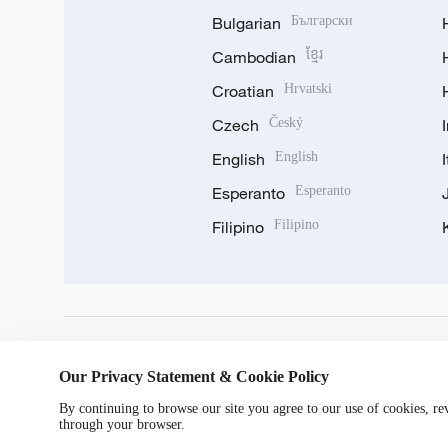
Bulgarian
Български
Cambodian
ខ្មែរ
Croatian
Hrvatski
Czech
Český
English
English
Esperanto
Esperanto
Filipino
Filipino
DOWNLOAD OUR APP
Our Privacy Statement & Cookie Policy
By continuing to browse our site you agree to our use of cookies, r
through your browser.