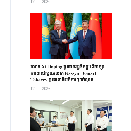
17-Jul-2026
លោក Xi Jinping ប្រធានរដ្ឋចិន​ជួបពិភាក្សា​
ការងារជាមួយ​លោក Kassym-Jomart ​
Tokayev ​ប្រធានាធិបតី​កាហ្សាក់ស្ថាន​
17-Jul-2026