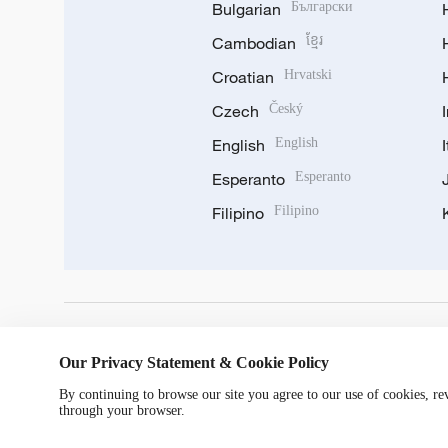
Bulgarian
Български
Cambodian
ខ្មែរ
Croatian
Hrvatski
Czech
Český
English
English
Esperanto
Esperanto
Filipino
Filipino
DOWNLOAD OUR APP
Our Privacy Statement & Cookie Policy
By continuing to browse our site you agree to our use of cookies, r
through your browser.