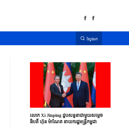
ស្វែងរក
លោក Xi Jinping ជួបសន្ទនាជាមួយសម្តេច
ធិបតី ហ៊ុន ម៉ាណែត នាយករដ្ឋមន្ត្រីកម្ពុជា