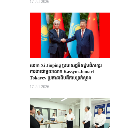
17-Jul-2026
លោក Xi Jinping ប្រធានរដ្ឋចិន​ជួបពិភាក្សា​
ការងារជាមួយ​លោក Kassym-Jomart ​
Tokayev ​ប្រធានាធិបតី​កាហ្សាក់ស្ថាន​
17-Jul-2026