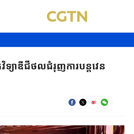
កវិទ្យា​ឌីជីថលជំរុញ​ការបន្តវេន