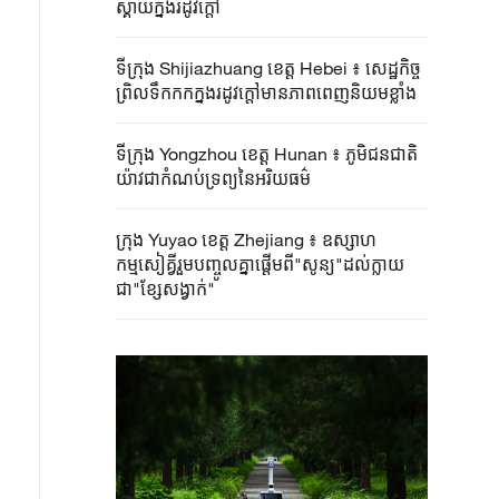
ស្គាយក្នុង​រដូវ​ក្តៅ​
ទីក្រុង Shijiazhuang ខេត្ត Hebei ៖ ​សេដ្ឋកិច្ច
ព្រិល​ទឹកកកក្នុងរដូវក្តៅមានភាព​ពេញ​និយម​ខ្លាំង​
ទីក្រុង Yongzhou ខេត្ត Hunan ៖ ភូមិជនជាតិ
យ៉ាវជាកំណប់ទ្រព្យនៃអរិយធម៌
ក្រុង Yuyao ខេត្ត Zhejiang ៖ ឧស្សាហ
កម្មសៀគ្វីរួមបញ្ចូលគ្នាផ្តើមពី"សូន្យ"ដល់ក្លាយ
ជា"ខ្សែសង្វាក់"