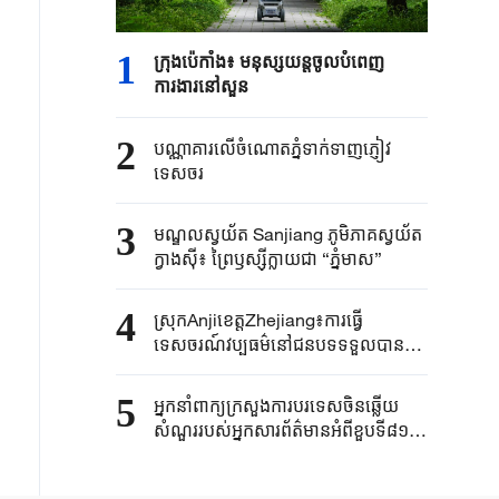
1
ក្រុងប៉េកាំង​៖ មនុស្សយន្ត​ចូលបំពេញ​
ការងារនៅសួន​​
2
បណ្ណាគារលើចំណោតភ្នំទាក់ទាញភ្ញៀវ
ទេសចរ
3
មណ្ឌលស្វយ័ត Sanjiang ភូមិភាគស្វយ័ត
ក្វាងស៊ី៖ ព្រៃឫស្ស៊ីក្លាយជា “ភ្នំមាស”
4
ស្រុកAnjiខេត្តZhejiang៖ការធ្វើ
ទេសចរណ៍វប្បធម៌នៅជនបទទទួលបានការ
ពេញនិយមក្នុងរដូវក្តៅ
5
អ្នកនាំពាក្យ​ក្រសួងការបរទេស​ចិនឆ្លើយ
សំណួរ​របស់​អ្នកសារព័ត៌មាន​អំពីខួប​ទី៨១នៃ​
ករណី​បំផ្ទុះនុយក្លេអ៊ែរ​នៅក្រុង ​
Hiroshima ​