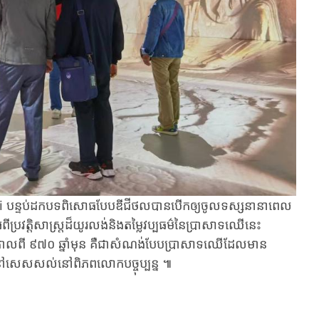
​​បន្ទប់ដក​បទពិសោធ​​​បែបឌីជីថល​​បាន​បើកឲ្យចូលទស្សនា​នាពេល
ីប្រវត្តិសាស្ត្រ​ដ៏យូរលង់​និងតម្លៃវប្បធម៌​នៃប្រាសាទ​ឈើនេះ​
កាលពី​ ៩៧០ ឆ្នាំមុន ​គឺជា​សំណង់បែប​ប្រាសាទ​ឈើដែល​មាន
​ដែលនៅសេសសល់នៅ​ពិភពលោក​បច្ចុប្បន្ន ៕