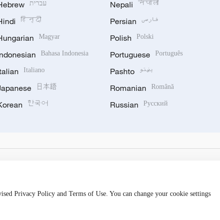
Hebrew
עברית
Nepali
नेपाली
Hindi
हिन्दी
Persian
فارسی
Hungarian
Magyar
Polish
Polski
Indonesian
Bahasa Indonesia
Portuguese
Português
Italian
Italiano
Pashto
پښتو
Japanese
日本語
Romanian
Română
Korean
한국어
Russian
Русский
evised Privacy Policy and Terms of Use. You can change your cookie settings