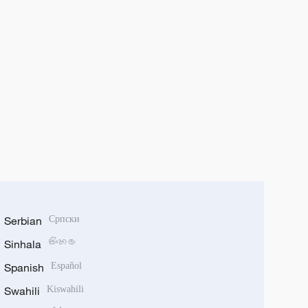
Serbian
Српски
Sinhala
සිංහල
Spanish
Español
Swahili
Kiswahili