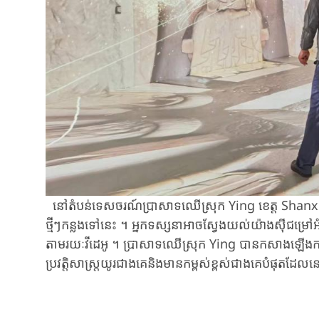
នៅតំបន់​ទេសចរណ៍​ប្រាសាទ​ឈើ​ស្រុក Ying ​ខេត្ត Shanxi 
ថ្មីៗ​កន្លងទៅនេះ ។ ​អ្នកទស្សនា​អាចស្វែងយល់​យ៉ាងស៊ីជម្រៅ​អំព
តាមរយៈ​​វីដេអូ ។ ​ប្រាសាទ​ឈើ​ស្រុក Ying ​​បានកសាង​ឡើង
ប្រវត្តិសាស្ត្រ​យូរជាងគេ​និង​មាន​កម្ពស់​ខ្ពស់ជាងគេបំផុត