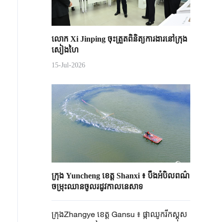
លោក Xi Jinping ចុះត្រួតពិនិត្យការងារនៅក្រុង
សៀងហៃ
15-Jul-2026
ក្រុង Yuncheng ខេត្ត Shanxi ៖ បឹង​អំបិល​ពណ៌​
ចម្រុះ​ឈាន​ចូល​រដូវកាល​នេសា​ទ
ក្រុងZhangye ខេត្ត Gansu ៖ ផ្កាឈូក​រីកស្គុស