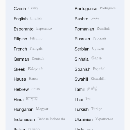
Český
Português
Czech
Portuguese
English
پښتو
English
Pashto
Esperanto
Română
Esperanto
Romanian
Filipino
Русский
Filipino
Russian
Français
Српски
French
Serbian
Deutsch
සිංහල
German
Sinhala
Ελληνικά
Español
Greek
Spanish
Hausa
Kiswahili
Hausa
Swahili
עברית
தமிழ்
Hebrew
Tamil
हिन्दी
ไทย
Hindi
Thai
Magyar
Türkçe
Hungarian
Turkish
Bahasa Indonesia
Українська
Indonesian
Ukrainian
Italiano
اردو
Italian
Urdu