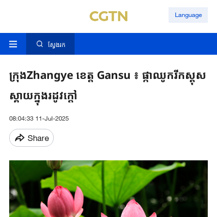
Language
ស្វែងរក
ក្រុងZhangye ខេត្ត Gansu ៖ ផ្កាឈូក​រីកស្គុស
ស្គាយក្នុង​រដូវ​ក្តៅ​
08:04:33 11-Jul-2025
Share