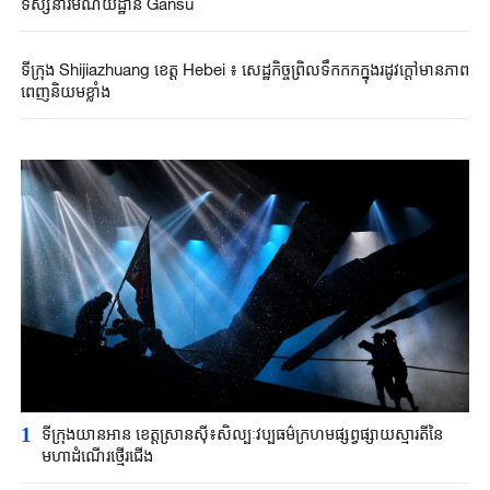
ទស្សនារមណីយដ្ឋាន Gansu
ទីក្រុង Shijiazhuang ខេត្ត Hebei ៖ ​សេដ្ឋកិច្ចព្រិល​ទឹកកកក្នុងរដូវក្តៅមានភាព​
ពេញ​និយម​ខ្លាំង​
1
ទីក្រុង​យានអាន ​ខេត្តស្រានស៊ី៖​សិល្បៈវប្បធម៌ក្រហម​ផ្សព្វផ្សាយស្មារតីនៃ​
មហាដំណើរ​ថ្មើរជើង​