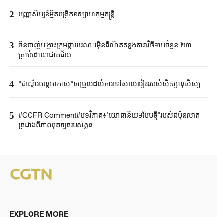
2
បញ្ញាសិប្បនិម្មិត​ពង្រីក​​ឧស្សាហកម្ម​តន្ត្រី​
3
ចិនបាញ់បង្ហោះ​ក្រុម​ផ្កាយរណប​​អ៊ីនធឺណិត​គន្លងតារាវិថីទាប​ចំនួន ២៣
គ្រាប់ដោយ​ជោគជ័យ​
4
"ជណ្តើរយន្ត​អាកាស"​សម្រួលដល់ការទៅ​សាលារៀន​របស់​សិស្សានុសិស្ស​​
5
#CCFR Comment#បទវិភាគ៖"យោធានិយមបែបថ្មី"របស់ជប៉ុនលាត
ត្រដាងពីភាពពុតត្បុតរបស់ខ្លួន
EXPLORE MORE