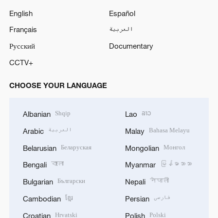
English
Español
Français
العربية
Русский
Documentary
CCTV+
CHOOSE YOUR LANGUAGE
Shqip
ລາວ
Albanian
Lao
العربية
Bahasa Melayu
Arabic
Malay
Беларуская
Монгол
Belarusian
Mongolian
বাংলা
မြန်မာဘာသာ
Bengali
Myanmar
Български
नेपाली
Bulgarian
Nepali
ខ្មែរ
فارسی
Cambodian
Persian
Hrvatski
Polski
Croatian
Polish