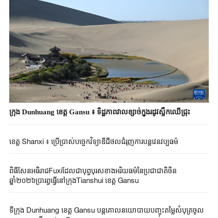
ក្រុង Dunhuang ខេត្ត Gansu ៖ ទិដ្ឋភាពវាលខ្សាច់ក្នុងរដូវស្លឹកឈើជ្រុះ
ខេត្ត Shanxi ៖ ​ប្រើប្រាស់​បច្ចេកវិទ្យា​ឌីជីថលជំរុញ​ការបន្តវេនវប្បធម៌​
ពិធីសែនអធិរាជFuxiដែលជាបុព្វបុរសខាងអរិយធម៌នៃប្រជាជាតិចិន
ឆ្នាំ២០២៦ប្រារព្ធធ្វើនៅក្រុងTianshui ខេត្ត Gansu
ទីក្រុង Dunhuang ខេត្ត Gansu បន្តគោលនយោបាយបញ្ចុះតម្លៃសំបុត្រចូល