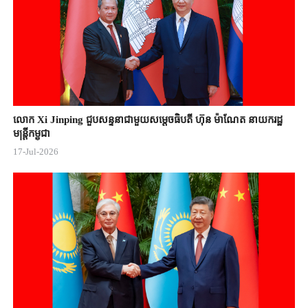
លោក Xi Jinping ជួបសន្ទនាជាមួយសម្តេចធិបតី ហ៊ុន ម៉ាណែត នាយករដ្ឋ
មន្ត្រីកម្ពុជា
17-Jul-2026