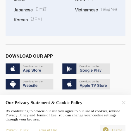
日本語
Tiếng Việt
Japanese
Vietnamese
한국어
Korean
DOWNLOAD OUR APP
Copyright © 2024 CGTN.
Our Privacy Statement & Cookie Policy
京ICP备20000184号
By continuing to browse our site you agree to our use of cookies, revised
Privacy Policy and Terms of Use. You can change your cookie settings
京公网安备 11010502050052号
through your browser.
Disinformation report hotline: 010-85061466
Privacy Policy
Terms of Use
I agree