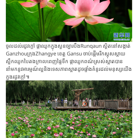
ចូលដល់​រដូវក្តៅ​ ផ្កាឈូក​ក្នុងសួន​ច្បារ​​បឹង​Runqaun​ ស្ថិត​នៅ​សង្កាត់​
Ganzhouក្រុងZhangye ខេត្ត Gansu ​ចាប់ផ្តើម​រីក​ស្គុស​ស្គាយ​
ស្លឹក​ឈូក​បៃតង​ក្រាល​ពេញផ្ទៃ​ទឹក​ ផ្កា​ឈូកពណ៌​ស្រស់​ស្អាតបាន​
នាំមកនូវ​​អារម្មណ៍​ល្អ​និង​ទេសភាពស្អាត​ដូ​ចផ្ទាំង​គំនូរ​ដល់មនុស្ស​យើង​
ក្នុង​រដូវក្តៅ​៕