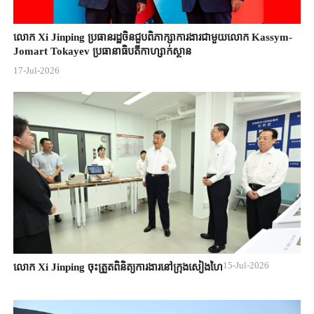
លោក Xi Jinping ប្រធានរដ្ឋចិន​ជួបពិភាក្សា​ការងារជាមួយ​លោក Kassym-
Jomart ​Tokayev ​ប្រធានាធិបតី​កាហ្សាក់ស្ថាន​
17-Jul-2026
15-Jul-2026
លោក Xi Jinping ចុះត្រួតពិនិត្យការងារនៅក្រុងសៀងហៃ