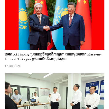
លោក Xi Jinping ប្រធានរដ្ឋចិន​ជួបពិភាក្សា​ការងារជាមួយ​លោក Kassym-
Jomart ​Tokayev ​ប្រធានាធិបតី​កាហ្សាក់ស្ថាន​
17-Jul-2026