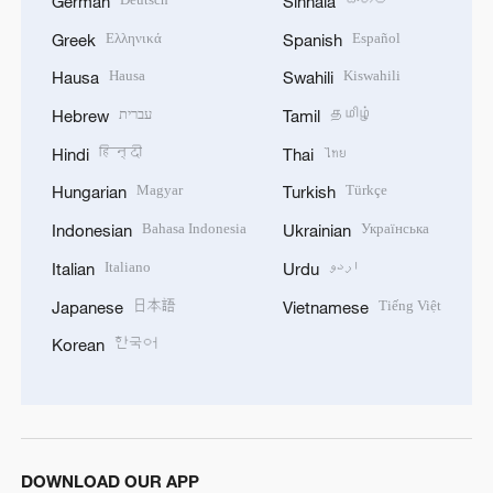
German
Sinhala
Ελληνικά
Español
Greek
Spanish
Hausa
Kiswahili
Hausa
Swahili
עברית
தமிழ்
Hebrew
Tamil
हिन्दी
ไทย
Hindi
Thai
Magyar
Türkçe
Hungarian
Turkish
Bahasa Indonesia
Українська
Indonesian
Ukrainian
Italiano
اردو
Italian
Urdu
日本語
Tiếng Việt
Japanese
Vietnamese
한국어
Korean
DOWNLOAD OUR APP