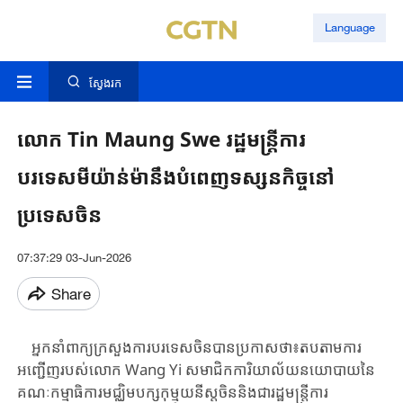
Language
ស្វែងរក
លោក Tin Maung Swe រដ្ឋមន្ត្រីការ
បរទេសមីយ៉ាន់ម៉ានឹងបំពេញទស្សនកិច្ចនៅ
ប្រទេសចិន
07:37:29 03-Jun-2026
Share
អ្នកនាំពាក្យ​ក្រសួងការបរទេសចិន​បានប្រកាសថា៖តប​តាម​ការ
អញ្ជើញ​របស់​លោក ​Wang ​Yi ​សមាជិកការិយាល័យ​នយោ​បាយ​នៃ​
គណៈ​កម្មា​ធិការ​មជ្ឈិម​បក្ស​កុម្មុយនីស្តចិន​និង​ជា​រដ្ឋមន្ត្រី​ការ