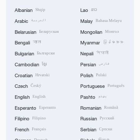
Shqip
ລາວ
Albanian
Lao
العربية
Bahasa Melayu
Arabic
Malay
Беларуская
Монгол
Belarusian
Mongolian
বাংলা
မြန်မာဘာသာ
Bengali
Myanmar
Български
नेपाली
Bulgarian
Nepali
ខ្មែរ
فارسی
Cambodian
Persian
Hrvatski
Polski
Croatian
Polish
Český
Português
Czech
Portuguese
English
پښتو
English
Pashto
Esperanto
Română
Esperanto
Romanian
Filipino
Русский
Filipino
Russian
Français
Српски
French
Serbian
Deutsch
සිංහල