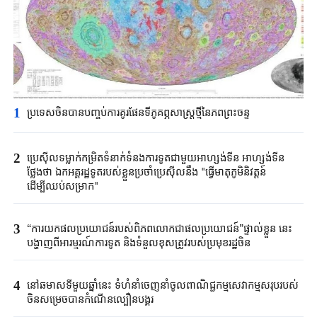
1
ប្រទេសចិនបាន​បញ្ចប់ការគូរផែនទី​ភូគព្ភសាស្ត្រ​ថ្មីនៃភពព្រះចន្ទ​​
2
ប្រេស៊ីល​ទម្លាក់កម្រិត​ទំនាក់ទំនង​ការទូត​ជាមួយអាហ្សង់ទីន ​អាហ្សង់ទីន
ថ្លែងថា ​ឯកអគ្គរដ្ឋទូត​របស់ខ្លួន​ប្រចាំប្រេស៊ីលនឹង​ "​ធ្វើមាតុភូមិនិវត្តន៍​
ដើម្បីឈប់​សម្រាក"​
3
“ការយកផលប្រយោជន៍របស់ពិភពលោកជាផលប្រយោជន៍”ផ្ទាល់ខ្លួន នេះ
បង្ហាញពីអារម្មរណ៍ការទូត និងទំនួលខុសត្រូវរបស់ប្រមុខរដ្ឋចិន
4
នៅឆមាសទីមួយឆ្នាំនេះ ទំហំនាំចេញនាំចូលពាណិជ្ជកម្មសេវាកម្មសរុបរបស់
ចិនសម្រេចបានកំណើនល្បឿនបង្គួរ