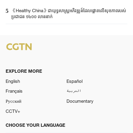
5
《Healthy China》​ជា​យុទ្ធសាស្ត្រ​អភិវឌ្ឍន៍​ដែលផ្តោត​លើ​សុខភាព​របស់​
ប្រជាជន ​១៤០០ ​លាន​នាក់​​
EXPLORE MORE
English
Español
Français
العربية
Русский
Documentary
CCTV+
CHOOSE YOUR LANGUAGE