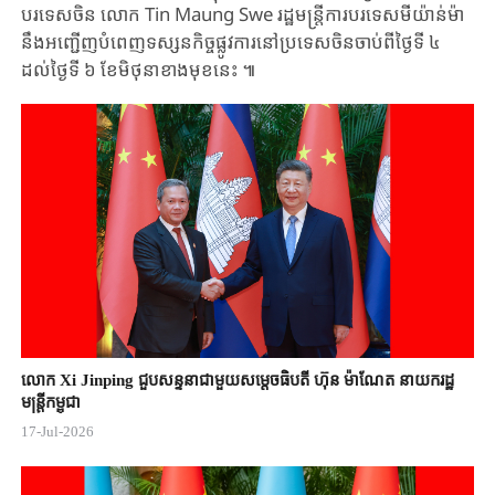
បរទេសចិន ​លោក ​Tin ​Maung ​Swe ​រដ្ឋមន្ត្រីការបរទេសមីយ៉ាន់ម៉ា​
នឹង​អញ្ជើញ​បំពេញ​ទស្សនកិច្ច​ផ្លូវ​ការ​នៅ​ប្រទេស​ចិន​ចាប់ពីថ្ងៃទី ​៤ ​
ដល់ថ្ងៃទី ​៦ ​ខែមិថុនា​ខាង​មុខ​នេះ ​៕​
លោក Xi Jinping ជួបសន្ទនាជាមួយសម្តេចធិបតី ហ៊ុន ម៉ាណែត នាយករដ្ឋ
មន្ត្រីកម្ពុជា
17-Jul-2026