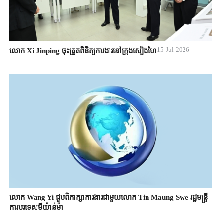
15-Jul-2026
លោក Xi Jinping ចុះត្រួតពិនិត្យការងារនៅក្រុងសៀងហៃ
លោក Wang Yi ជួបពិភាក្សាការងារជាមួយលោក Tin Maung Swe រដ្ឋមន្ត្រី
ការបរទេសមីយ៉ាន់ម៉ា