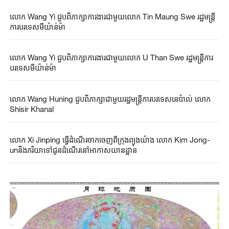
លោក Wang Yi ​ជួបពិភាក្សា​ការងារជាមួយ​លោក Tin ​Maung Swe ​រដ្ឋមន្ត្រី​
ការបរទេស​មី​យ៉ាន់​ម៉ា​
លោក Wang Yi ជួបពិភាក្សាការងារជាមួយលោក U Than Swe រដ្ឋមន្ត្រីការ
បរទេសមីយ៉ាន់ម៉ា
លោក Wang Huning ជួបពិភាក្សាជាមួយរដ្ឋមន្ត្រីការបរទេសនេប៉ាល់ លោក
Shisir Khanal
លោក Xi Jinping ធ្វើដំណើរចាកចេញពីក្រុងព្យុងយ៉ាង លោក Kim Jong-
unនិងភរិយាទៅជូនដំណើរនៅអាកាសយានដ្ឋាន