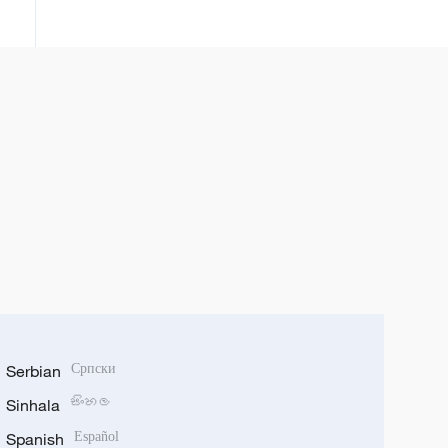
គាំទ្ររបស់លោក Lee Jae-myung
Serbian
Српски
Sinhala
සිංහල
Spanish
Español