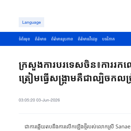
Language
ទំព័រមុខ
ព័ត៌មាន
ព័ត៌មានរូបភាព
ព័ត៌មានវីដេអូ
បទវិភាគ
ក្រសួង​ការបរទេសចិន​៖ការរកលេស
ត្រៀមធ្វើ​សង្គ្រាម​គឺជាល្បិចកល
03:05:20 03-Jun-2026
ជា​ការឆ្លើយតបនឹង​ការលើកឡើង​ថ្មី​របស់លោកស្រី ​Sanae Ta