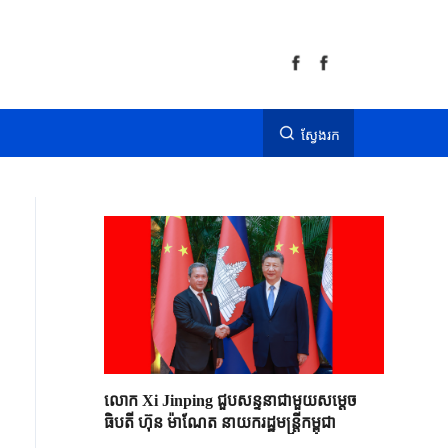
ស្វែងរក
លោក Xi Jinping ជួបសន្ទនាជាមួយសម្តេច
ធិបតី ហ៊ុន ម៉ាណែត នាយករដ្ឋមន្ត្រីកម្ពុជា