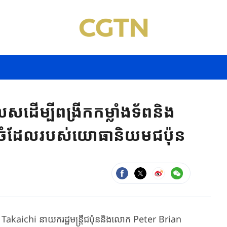
ដើម្បីពង្រីក​កម្លាំងទ័ពនិង​
ច្រំ​ដែលរបស់​យោធានិយម​ជប៉ុន​​
kaichi ​នាយករដ្ឋមន្ត្រី​ជប៉ុន​និងលោក ​Peter ​Brian