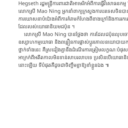
Hegseth ​រដ្ឋមន្ត្រី​ការពារជាតិ​អាមេរិកអំពី​ការ​ធ្វើវិសោធនកម្ម
លោកស្រី ​Mao Ning ​អ្នកនាំពាក្យ​ក្រសួង​ការបរទេសចិន​បានថ្លែ
ការឃោសនា​បំប៉ោងអំពី​ការគំរាមកំហែង​ពីខាងក្រៅ​និងការរកលេស​ដើម
ដែលរបស់​យោធានិយម​ជប៉ុន​​ ។
លោកស្រី​ Mao Ning បាន​ថ្លែងថា ​ការដែល​ជប៉ុនលុបចោល
ឧស្សាហកម្ម​យោធា ​និង​​ពន្លឿនការផ្លាស់ប្តូរ​គោលនយោបាយ​ការព
ថ្នាក់​​ទាំង​​នេះ គឺស្រដៀងគ្នា​នឹងដំណើរការ​​ត្រៀមលក្ខណៈ​បំផុ
អាក្រក់ពី​អតីតកាល​មិន​ទាន់សាបរលាបទេ ​ប្រសិនបើ​យោធានិ
នោះ​ឡើយ ទីបំផុតគឺ​ដូចជា​​ចិញ្ចឹមខ្លា​ឱ្យខាំ​ខ្លួនឯង​ ៕