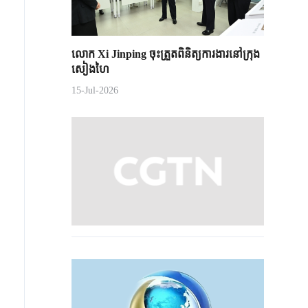
លោក Xi Jinping ចុះត្រួតពិនិត្យការងារនៅក្រុង
សៀងហៃ
15-Jul-2026