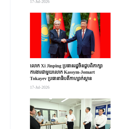
17-Jul-2026
លោក Xi Jinping ប្រធានរដ្ឋចិន​ជួបពិភាក្សា​
ការងារជាមួយ​លោក Kassym-Jomart ​
Tokayev ​ប្រធានាធិបតី​កាហ្សាក់ស្ថាន​
17-Jul-2026