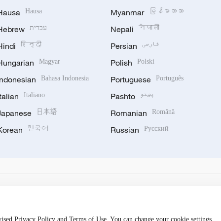
Hausa
Hausa
Myanmar
မြန်မာဘာသာ
Hebrew
עברית
Nepali
नेपाली
Hindi
हिन्दी
Persian
فارسی
Hungarian
Magyar
Polish
Polski
Indonesian
Bahasa Indonesia
Portuguese
Português
Italian
Italiano
Pashto
پښتو
Japanese
日本語
Romanian
Română
Korean
한국어
Russian
Русский
evised Privacy Policy and Terms of Use. You can change your cookie settings