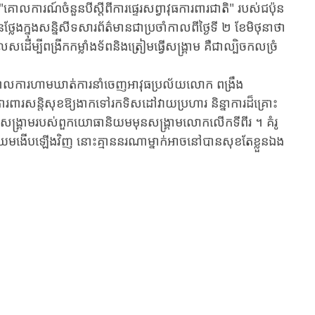
​ "គោលការណ៍ចំនួនបីស្តីពី​ការផ្ទេរ​សព្វាវុធ​ការពារជាតិ" ​របស់ជប៉ុន ​
ង​ក្នុងសន្និសីទ​សារព័ត៌មាន​ជាប្រចាំកាលពី​ថ្ងៃទី ២ ខែ​មិថុនាថា ​
្បី​ពង្រីក​កម្លាំង​ទ័ពនិងត្រៀម​ធ្វើសង្គ្រាម ​គឺជាល្បិចកល​ច្រំ
​ការហាមឃាត់​ការនាំចេញ​អាវុធប្រល័យលោក​ ​ពង្រឹង
ារ​សន្តិសុខ​ឱ្យងាក​ទៅរកទិសដៅ​វាយ​ប្រហារ ​និន្នាការ​ដ៏​គ្រោះ
ស​សង្គ្រាមរបស់​ពួក​យោធានិយមមុន​សង្គ្រាមលោក​លើកទីពីរ​​ ។ ​គំរូ​
យម​ងើបឡើងវិញ​ នោះគ្មាន​នរណាម្នាក់​អាច​នៅបានសុខ​តែខ្លួនឯង