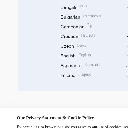
Bengali
বাংলা
Bulgarian
Български
Cambodian
ខ្មែរ
Croatian
Hrvatski
Czech
Český
English
English
Esperanto
Esperanto
Filipino
Filipino
DOWNLOAD OUR APP
Our Privacy Statement & Cookie Policy
By continuing to browse our site you agree to our use of cookies, r