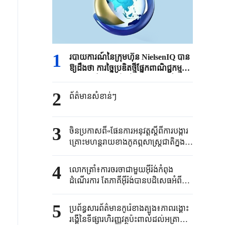
1
របាយការណ៍នៃក្រុមហ៊ុន NielsenIQ បាន
ឱ្យដឹងថា ការច្នៃប្រឌិតថ្មីផ្នែកពាណិជ្ជកម្ម
របស់ចិនកំពុងបង្កើតថ្មីនូវនិម្មាបនកម្មនៃ
មុខរបរលក់រាយសកល
2
ព័ត៌មានសំខាន់ៗ​
3
ចិនប្រកាសពី«ផែនការអនុវត្តស្តីពីការបង្ការ
គ្រោះមហន្តរាយខាងភូគព្ភសាស្ត្រជាតិក្នុង
អំឡុងផែនការអភិវឌ្ឍន៍ជាតិ៥ឆ្នាំទី១៥»
4
លោកត្រាំ៖​ការចរចាជាមួយ​អ៊ីរ៉ង់កំពុង​
ដំណើរការ​ តែភាគីអ៊ីរ៉ង់​បានបដិសេធ​អំពី
ករណីនេះ​
5
ប្រព័ន្ធសារព័ត៌មានកូរ៉េខាងត្បូង៖ភាពរង្គោះ
រង្គើនៃទីផ្សារហិរញ្ញវត្ថុប៉ះពាល់ដល់អត្រា