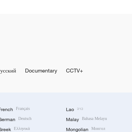
Русский
Documentary
CCTV+
French
Français
Lao
ລາວ
German
Deutsch
Malay
Bahasa Melayu
Greek
Ελληνικά
Mongolian
Монгол