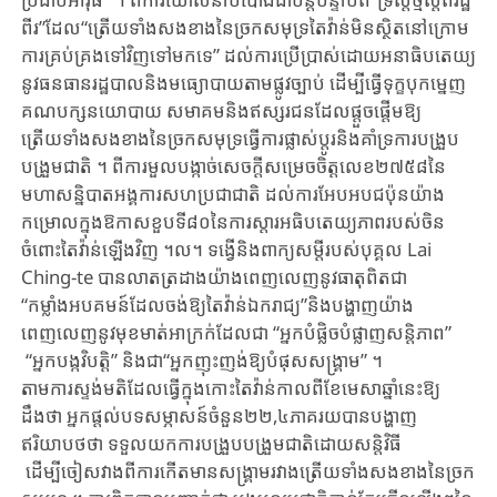
ពីរ​”ដែល“ត្រើយទាំង​សង​ខាងនៃ​ច្រកសមុទ្រ​តៃវ៉ាន់មិន​ស្ថិតនៅក្រោម​
ការគ្រប់គ្រង​ទៅវិញទៅ​មកទេ” ដល់​ការ​ប្រើ​ប្រាស់ដោយ​អនាធិបតេយ្យ​
នូវធនធានរដ្ឋបាល​និងមធ្យោបាយ​តាម​ផ្លូវ​ច្បាប់ ​ដើម្បី​ធ្វើ​ទុក្ខ​បុកម្នេញ​
គណបក្សនយោបាយ​ សមាគម​និងឥស្សរជន​ដែលផ្តួចផ្តើម​ឱ្យ​
ត្រើយទាំ​ង​សង​ខាងនៃ​ច្រក​សមុទ្រ​ធ្វើ​ការ​ផ្លាស់​ប្តូរ​និងគាំទ្រ​ការបង្រួប
បង្រួមជាតិ ​។ ពីការមួលបង្កាច់​សេច​ក្តី​ស​ម្រេច​ចិត្តលេខ២៧៥៨​នៃ
មហាសន្និបាត​អង្គការ​សហប្រជា​ជាតិ ដល់​ការ​អែបអបជប៉ុន​យ៉ាង​
កម្រោល​ក្នុងឱកាសខួប​ទី៨០នៃ​ការស្តារ​អធិបតេយ្យភាព​របស់ចិន​
ចំពោះតៃវ៉ាន់​ឡើង​វិញ​ ។ល។ ​ទង្វើនិង​ពាក្យសម្តីរបស់​បុគ្គល ​Lai ​
Ching-te ​បានលាត​ត្រដាង​យ៉ាង​ពេញ​លេ​ញ​នូវ​ធាតុ​ពិតជា​
“កម្លាំងអបគមន៍​ដែលចង់​ឱ្យតៃវ៉ាន់ឯករាជ្យ”​និងបង្ហាញ​យ៉ាង
ពេញលេញ​នូវ​មុខ​មាត់អាក្រក់​ដែលជា ​“អ្នកបំផ្លិច​បំផ្លាញសន្តិភាព”​
“អ្នកបង្កវិបត្តិ”​ និងជា​“អ្នកញុះញង់​ឱ្យ​​បំផុ​ស​សង្គ្រាម” ។
តាម​ការស្ទង់មតិដែល​ធ្វើ​ក្នុង​កោះតៃវ៉ាន់​កាលពីខែមេសា​ឆ្នាំនេះឱ្យ
ដឹងថា ​អ្នកផ្តល់​បទ​សម្ភាស​ន៍​ចំនួន​២២,៤ភាគរយបាន​បង្ហាញ
ឥរិយាបថ​ថា ទទួលយក​ការបង្រួបបង្រួមជាតិ​ដោយ​សន្តិវិធី​
ដើម្បីចៀសវាងពី​ការ​កើតមានសង្គ្រាម​រវាងត្រើយទាំង​សងខាង​នៃ​ច្រក​