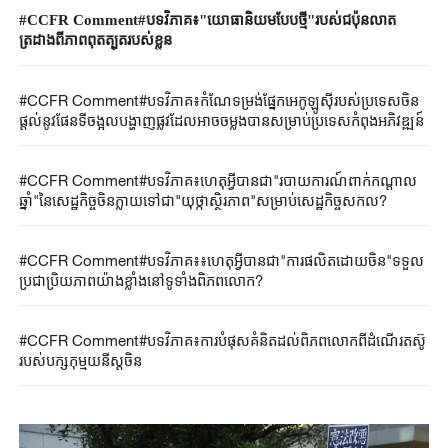
#CCFR Comment#បទវិភាគ៖"យោធានិយមបែបថ្មី"របស់ជប៉ុនលាត
ត្រដាងពីភាពពុតត្បុតរបស់ខ្លួន
#CCFR Comment#បទវិភាគ៖កំណែទម្រង់ផ្នែកអេកូឡូស៊ីរបស់ប្រទេសចិន
ផ្តល់នូវផែនទីចង្អុលបង្ហាញផ្លូវដែលអាចចម្លងបានសម្រាប់ប្រទេសកំពុងអភិវឌ្ឍន៍
#CCFR Comment#បទវិភាគ៖ហេតុអ្វីបានជា"របាយការណ៍ពាក់កណ្តាល
ឆ្នាំ"នៃសេដ្ឋកិច្ចចិនក្លាយទៅជា"យុថ្កាស្ថិរភាព"សម្រាប់សេដ្ឋកិច្ចសកល?
#CCFR Comment#បទវិភាគ៖៖ហេតុអ្វីបានជា"ការផលិតដោយចិន"ទទួល
ប្រជាប្រិយភាពយ៉ាងខ្លាំងនៅទូទាំងពិភពលោក?
#CCFR Comment#បទវិភាគ៖ការបំផុសគំនិតដល់ពិភពលោកពីដំណើរតស៊ូ
របស់បក្សកុម្មុយនីស្តចិន