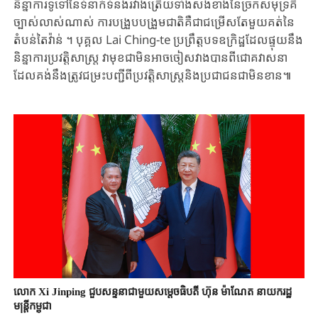
និន្នាការទូទៅ​នៃ​ទំនាក់ទំនង​រវាងត្រើយទាំង​សងខាងនៃ​ច្រក​សមុទ្រ​គឺ​
ច្បាស់លាស់​ណា​ស់​ ការបង្រួបបង្រួមជាតិ​គឺជាជម្រើស​តែមួយគត់នៃ​
តំបន់តៃវ៉ាន់ ។ ​បុគ្គល ​Lai ​Ching-te ​ប្រ​ព្រឹត្ត​បទឧក្រិដ្ឋ​ដែលផ្ទុយនឹង​
និន្នាការ​ប្រវត្តិសាស្ត្រ ​វា​មុខជា​មិនអាច​ចៀសវាង​បាន​ពី​ជោគ​វាសនា​
ដែល​គង់នឹងត្រូវ​ជម្រះបញ្ជីពី​ប្រវត្តិសាស្រ្ត​និង​ប្រជាជន​ជាមិនខាន៕
លោក Xi Jinping ជួបសន្ទនាជាមួយសម្តេចធិបតី ហ៊ុន ម៉ាណែត នាយករដ្ឋ
មន្ត្រីកម្ពុជា