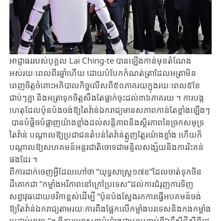
អាជ្ញាធរ​របស់​បុគ្គល ​Lai ​Ching-te ​បានឡើងកាន់​មុខតំណែង​
អស់រយៈពេល​ពីរឆ្នាំហើយ ​ដោ​យ​បំបែក​កំណត់ត្រាដែល​អត្រា​មិន
ពេញចិត្ត​ចំពោះ​អភិបាលកិច្ច​លើស​ពី៥០​ភាគ​រយ​ក្នុង​រយៈ​ពេល៥ខែ
ជាប់ៗគ្នា​ និងអត្រាទុកចិត្ត​សឹងតែ​ធ្លាក់ចុះដល់​៣៦ភាគរយ ។ ​ការបង្ក​
ហេតុ​ដែ​ល​ប៉ុនប៉ងចង់ឱ្យ​តៃវ៉ាន់​ឯករាជ្យ​មានសភាព​កាន់តែខ្លាំងឡើងៗ​
បាន​បំផ្លិច​បំផ្លាញ​យ៉ាង​ខ្លាំង​ដល់សន្តិភាពនិង​ស្ថិរភាពនៃ​ច្រកសមុទ្រ​
តៃវ៉ាន់ ​បណ្តាលឱ្យ​ប្រជាជន​តំបន់តៃវ៉ាន់​ត្អួញ​ត្អែរ​យ៉ាងខ្លាំង​ ហើយក៏
បណ្តាលឱ្យ​សហគមន៍​អន្តរជាតិ​ចោទ​ជា​មន្ទិលសង្ស័យ​និងការ​រិះគន់​
ផង​ដែរ ។
ពីការដាក់​ចេញ​អ្វីដែលហៅថា “​យុទ្ធសាស្រ្ត​១៧ខ”ដែល​ចាត់ទុកចិន​
ដីគោកជា​ “កម្លាំង​អរិ​ភាព​នៅ​ក្រៅ​ប្រទេស​”​ដល់ការ​ជំរុញការទិញ​
សព្វាវុធ​ដោយថវិកាខ្ពស់​ដើម្បី ​“ប៉ុនប៉ង​ស្វែងរក​ការ​ធ្វើ​អបគមន៍ចង់​
ឱ្យតៃវ៉ាន់ឯករាជ្យ​តាម​រយៈការ​​ពឹង​ផ្អែក​លើ​កម្លាំងបរទេស​និង​កង​កម្លាំង​
ប្រ​ដាប់អាវុធ ”។ ពី​ការឃោសនាបំប៉ោង​ជាបន្តបន្ទាប់ពី​“ទ្រឹស្តី​​ថ្មីស្តីពីរដ្ឋ​​