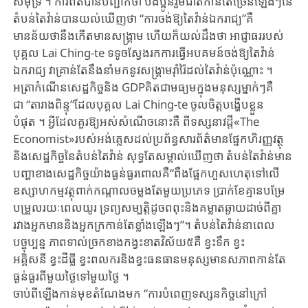
សមុ​ទ្រ​ ។ ​ការពិតបាន​បញ្ជាក់ថា ​បងប្អូនរួមជាតិ​កាន់តែច្រើនឡើងៗ​នៃ
តំបន់តៃវ៉ាន់​បាន​យល់​ឃើញ​ថា “ការចង់ឱ្យ​តៃវ៉ាន់ឯករាជ្យ”គឺ​
មានន័យថានឹង​កើត​មាន​សង្គ្រាម ហើយក៏​យល់ដឹង​ថា​ ​អាជ្ញាធររបស់​
បុគ្គល ​Lai ​Ching-te ​ទទូច​ស្វែងរក​ការធ្វើ​អបគមន៍ចង់​ឱ្យតៃវ៉ាន់​
ឯករាជ្យ​ វា​គ្រាន់​តែនឹងនាំមកនូវ​សង្គ្រាមរ៉ាំរ៉ៃដល់តៃវ៉ាន់​ប៉ុណ្ណោះ ។
អត្រាកំណើន​សេដ្ឋកិច្ចនិង​ GDP​គិតជាមធ្យម​ក្នុងមនុស្សម្នាក់ៗ​គឺ​
ជា “តារាង​ពិន្ទុ”ដែល​បុគ្គ​ល ​Lai ​Ching-te ចូលចិត្ត​បង្ហើប​ខ្លួន
បំផុត ។ អ្វី​ដែល​គួរឱ្យអស់​សំណើចនោះ​គឺ ពី​ទស្ស​នា​វដ្តី«​The
Economist»​របស់អង់គ្លេស​ដល់ប្រព័ន្ធ​សារព័ត៌មានផ្នែក​ហិរញ្ញវត្ថុ
និង​សេដ្ឋកិច្ចនៃ​តំបន់​តៃវ៉ាន់ សុទ្ធតែ​សម្គាល់ឃើញថា ​តំបន់តៃវ៉ាន់​មាន
បញ្ហាខាង​សេដ្ឋកិច្ច​យ៉ាង​ធ្ងន់​ធ្ងរ​ពោល​គឺ​“ពឹងផ្អែកហួសហេតុ​ទៅលើ​
ឧស្សាហកម្ម​វត្ថុពាក់កណ្ដាល​ចម្លង​តែ​មួយ​ប្រភេទ​ ប្រាក់​ខែ​គ្មានបម្រែ
បម្រួល​រយៈពេលយូរ ​ទ្រព្យ​សម្បត្តិ​ដូចពពុះនិង​គម្លាតឆ្ងាយ​ដាច់ពីគ្នា​
រវាងអ្នក​មាន​និងអ្នកក្រ​កាន់តែ​ខ្លាំងឡើងៗ”​។ តំបន់តៃវ៉ាន់​នាពេល
បច្ចុប្ប​ន្ន ភាពទាល់ច្រក​ខាង​កង្វះ​ខាត​វិស័យ៥គឺ ​ខ្វះទឹក ខ្វះ​
អគ្គិសនី ខ្វះដីធ្លី​ ខ្វះពលករ​និងខ្វះធនធាន​មនុស្ស​មានស​ភាព​កាន់​តែ
ធ្ងន់ធ្ងរពី​មួយ​ថ្ងៃ​ទៅ​មួយ​ថ្ងៃ ។
ចាប់ពីឡើងកាន់​មុខតំណែងមក​ “ការ​បំពេញ​ទស្សនកិច្ចនៅ​ក្រៅ​