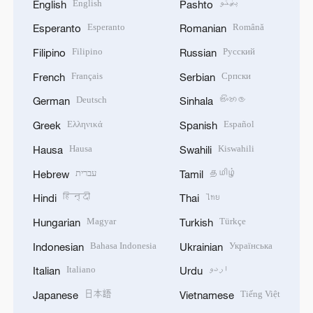
English
پښتو
English
Pashto
Esperanto
Română
Esperanto
Romanian
Filipino
Русский
Filipino
Russian
Français
Српски
French
Serbian
Deutsch
සිංහල
German
Sinhala
Ελληνικά
Español
Greek
Spanish
Hausa
Kiswahili
Hausa
Swahili
עברית
தமிழ்
Hebrew
Tamil
हिन्दी
ไทย
Hindi
Thai
Magyar
Türkçe
Hungarian
Turkish
Bahasa Indonesia
Українська
Indonesian
Ukrainian
Italiano
اردو
Italian
Urdu
日本語
Tiếng Việt
Japanese
Vietnamese