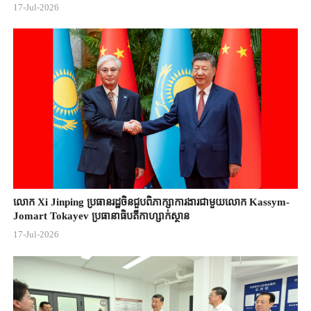
17-Jul-2026
លោក Xi Jinping ប្រធានរដ្ឋចិន​ជួបពិភាក្សា​ការងារជាមួយ​លោក Kassym-
Jomart ​Tokayev ​ប្រធានាធិបតី​កាហ្សាក់ស្ថាន​
17-Jul-2026