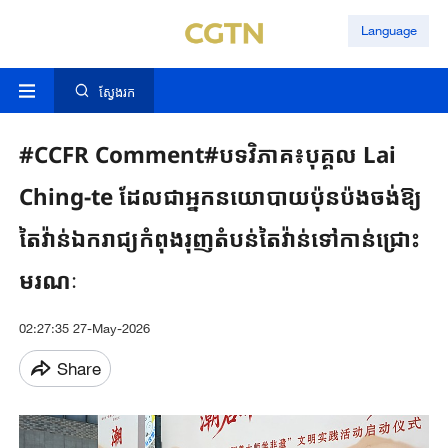
Language
ស្វែងរក
#CCFR ​Comment#បទវិភាគ​៖​បុគ្គល ​Lai ​
Ching-te ​​​ដែលជា​អ្នក​នយោបាយ​ប៉ុនប៉ង​ចង់​ឱ្យ​
តៃ​វ៉ាន់​ឯករាជ្យ​កំពុងរុញ​តំបន់​តៃវ៉ាន់​ទៅកាន់​ជ្រោះ
មរណៈ​
02:27:35 27-May-2026
Share