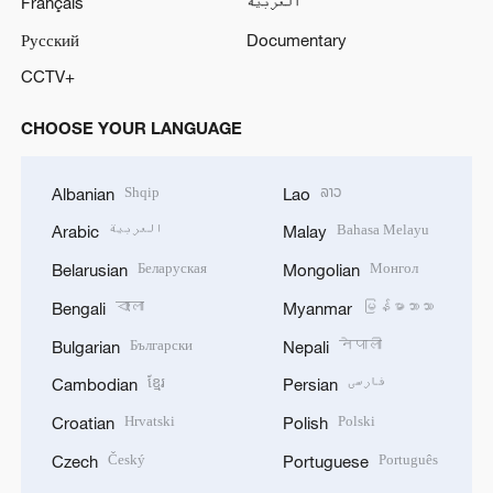
Français
العربية
Русский
Documentary
CCTV+
CHOOSE YOUR LANGUAGE
Shqip
ລາວ
Albanian
Lao
العربية
Bahasa Melayu
Arabic
Malay
Беларуская
Монгол
Belarusian
Mongolian
বাংলা
မြန်မာဘာသာ
Bengali
Myanmar
Български
नेपाली
Bulgarian
Nepali
ខ្មែរ
فارسی
Cambodian
Persian
Hrvatski
Polski
Croatian
Polish
Český
Português
Czech
Portuguese