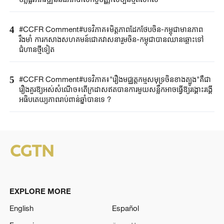
4
#CCFR ​Comment#បទវិភាគ​៖មិត្តភាព​ដែកថែបចិន-កម្ពុជា​មានភាព
រឹងមាំ ​ការកសាង​សហ​គម​ន៍​ជោគវាសនារួម​ចិន-កម្ពុជា​បានឈានឆ្ពោះ​ទៅ
ជំហានថ្មី​ទៀត​
5
#CCFR ​Comment#បទវិភាគ​៖​"រឿង​មជ្ឈត្តកម្ម​សមុទ្រ​ចិនខាង​ត្បូង"គឺ​ជា​
រឿង​គួរ​ឱ្យ​អស់​សំ​ណើ​ច​៖តើក្រដាស​ឥត​បាន​ការ​មួយសន្លឹក​អាច​ធ្វើ​ឱ្យ​រង្គោះ​រង្គើ
អធិបតេយ្យភាព​រាប់ពាន់ឆ្នាំ​បាន​ទេ ?
EXPLORE MORE
English
Español