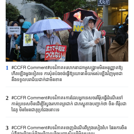
1
#CCFR ​Comment#បទវិភាគ​៖សោកនាដកម្ម​សង្គ្រាម​មិនអនុញ្ញាត​ឱ្យ
កើតឡើង​ម្តងទៀត​ទេ​ ការប៉ុនប៉ង​ចង់ធ្វើឱ្យ​​យោធានិយម​រស់ឡើងវិញ​មុខជា
នឹង​ទទួល​បរាជ័យជាក់​ជា​មិន​ខា​ន​
2
#CCFR ​Comment#បទវិភាគ​៖ការ​ដែល​​អ្នកទេសចរអឺរ៉ុប​ធ្វើដំណើរ​ទៅ
កាន់ប្រទេសចិន​ដើម្បីស្វែងរក​ភាពត្រជាក់​ ជាភស្តុតាង​បញ្ជាក់ថា​ ចិន-អឺរ៉ុប​ជា
ដៃគូ មិនមែនជា​គូប្រជែងនោះ​ទេ​
3
#CCFR ​Comment#បទវិភាគ​៖ចេញដំណើរ​ពី​ក្រុងសៀងហៃ ​ផែនការ​ចិន
បំភ្លឺផ្លូវ​អភិវឌ្ឍន៍​និង​​អភិ​បាលកិច្ច​បញ្ញាសិប្បនិម្មិត​សកល​