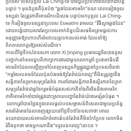
ប្រទេស​”របស់​បុគ្គល ​Lai ​Ching-te ​បាន​ជួបប្រទះភាព​លំបាក​ជាបន្ត
បន្ទាប់ ​។ មុនដំបូងគឺ​ប៉ុនប៉ង​ “ឆ្លងដែន​អាមេរិក​”ខណៈពេល​ឆៀង​ចូល
ទស្សនា​ តែត្រូវភាគីអាមេរិក​បដិសេធ ​បន្ទាប់មក​បុគ្គល ​Lai ​Ch​ing​-
te ​ក៏ឆៀង​ចូលទស្សនា​ប្រទេស Eswatini‌ តាមរយៈ​"វិធីលួចឆ្លង​ដែន”​
ដោយ​បង្ខំ​ដោយ​សារតែ​ប្រទេសពាក់ព័ន្ធ​បដិសេធ​មិន​ព្រម​ផ្តល់ការ
អនុញ្ញាត​ឱ្យហោះ​ហើរ​ចំពោះ​យន្ត​ហោះ​របស់​គាត់ ​ដែលនាំឱ្យ​
ពិភពលោកគួរ​ឱ្យ​អស់​សំណើច​។
កាលពីថ្ងៃទី១៤​ខែឧសភា ​លោក Xi ​Jinping ​ប្រធានរដ្ឋចិន​បានគូស
បញ្ជាក់​នៅពេល​ជួប​ពិភា​ក្សា​ការងារ​ជាមួយលោកត្រាំ​ ប្រធានាធិបតី​
អាមេរិកដែល​អញ្ជើញ​ទៅបំពេញទ​ស្សន​កិច្ច​ផ្លូវរដ្ឋនៅ​ប្រទេសចិនថា ​
“កម្លាំងអបគមន៍ដែល​ប៉ុន​ប៉ង​ចង់ឱ្យ​តៃ​វ៉ាន់​ឯករាជ្យ​”​គឺ​មិន​ត្រូវ​គ្នា​នឹង​
សន្តិភាពនៃ​ច្រកសមុទ្រតៃវ៉ាន់​ ការគាំពារ​សន្តិភាពនិង​ស្ថិរភាពនៃ​ច្រក
សមុទ្រ​តៃវ៉ាន់ជា​តួ​ចែក​រួមធំបំផុត​របស់ភាគីទាំងពីរ​ចិននិងអាមេរិក ​
ភាគីអាមេរិក​ចាំបាច់​ត្រូវដោះស្រាយ​បញ្ហា​តៃវ៉ាន់​យ៉ាងមធ្យ័តបំផុត​ ។
លោកត្រាំ​បានថ្លែង​ក្នុងពេល​ផ្តល់​បទសម្ភាសន៍​ពិសេស​ជា​មួយ​ប្រព័ន្ធ​
សារព័ត៌មានដែល​ចេញផ្សាយ​នៅ​ថ្ងៃទី១៥​ខែឧសភាថា ​គោល
នយោបាយ​របស់​អា​មេ​រិក​ចំពោះតំបន់តៃវ៉ាន់​គឺមិនកែប្រែ​ទេ លោកមិន​
រំពឹងទុកថា ​មានអ្នកណានឹង​“ទទួល​ឯក​រាជ្យ​”នោះទេ ។