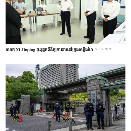
15-Jul-2026
លោក Xi Jinping ចុះត្រួតពិនិត្យការងារនៅក្រុងសៀងហៃ